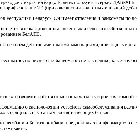
переводов с карты на карту. Если используется сервис ДАБРАБ
, тариф составит 2% (при совершении валютных операций добавл
 Республики Беларусь. Он имеет отделения и банкоматы по все
остается высокая доля промышленных и сельскохозяйственных п
тированные БелАПБ.
стве своем дебетовыми платежными картами, пригодными для ра
платно, но число этих банкоматов не так велико, как хотелось 
мбанк» позволяют собственные банкоматы и устройства самообс
 информацию о расположении устройств самообслуживания разли
ько к официальным сайтам соответствующих банков.
линвестбанк и Белгазпромбанк, предоставляют информацию о св
бслуживания.