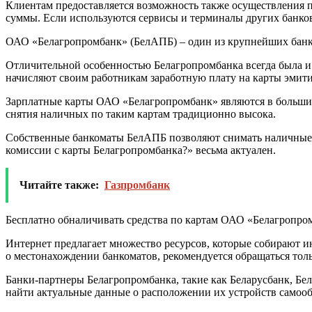
Клиентам предоставляется возможность также осуществления 
суммы. Если используются сервисы и терминалы других банков
ОАО «Белагропромбанк» (БелАПБ) – один из крупнейших банков
Отличительной особенностью Белагропромбанка всегда была и 
начисляют своим работникам заработную плату на карты эми
Зарплатные карты ОАО «Белагропромбанк» являются в большин
снятия наличных по таким картам традиционно высока.
Собственные банкоматы БелАПБ позволяют снимать наличные бес
комиссии с карты Белагропромбанка?» весьма актуален.
Читайте также:
Газпромбанк
Бесплатно обналичивать средства по картам ОАО «Белагропро
Интернет предлагает множество ресурсов, которые собирают
о местонахождении банкоматов, рекомендуется обращаться тол
Банки-партнеры Белагропромбанка, такие как Беларусбанк, Бе
найти актуальные данные о расположении их устройств самоо