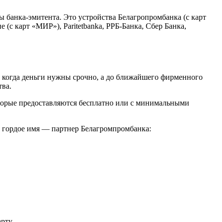
ы банка-эмитента. Это устройства Белагропромбанка (с карт
(с карт «МИР»), Paritetbankа, РРБ-Банка, Сбер Банка,
 когда деньги нужны срочно, а до ближайшего фирменного
тва.
оторые предоставляются бесплатно или с минимальными
т гордое имя — партнер Белагромпромбанка:
рту.