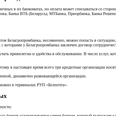
личных в их банкоматах, но оплата может списываться со сторон
ка, Банка ВТБ (Беларусь), МТБанка, Приорбанка, Банка Решение 
ов Белагропромбанка, несомненно, можно попасть в ситуацию,
в, с которыми у Белагропромбанка заключен договор сотрудничес
чать привилегии и удобства в обслуживании. В число услуг, к
этому в настоящее время всего три кредитные организации нося
венной, динамично развивающейся организации.
 можно в терминалах РУП «Белпочта».
ных
ности:
ых банков устанавливается самим банком, который выпускает ка