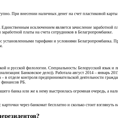
пно. При внесении наличных денег на счет пластиковой карты в
 Единственным исключением является зачисление заработной пла
 заработной платы на счета сотрудников в Белагропромбанке.
и с установленными тарифами и условиями Белагропромбанка. П
м.
ской и русской филологии. Специальность: Белорусский язык и 
иализация: Банковское дело)). Работала август 2014 – январь 2
а – в отделе контроля предпринимательской деятельности граж
 финансов РБ.
вашего банка или же к нему выстроилась огромная очередь, а на
 карточки через банкомат бесплатно и сколько стоит взглянуть н
нерезидентов?