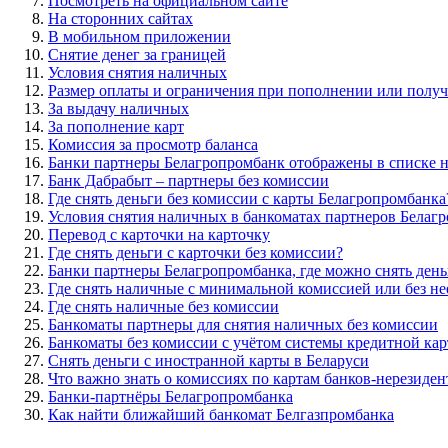
Посмотреть на официальном сайте
На сторонних сайтах
В мобильном приложении
Снятие денег за границей
Условия снятия наличных
Размер оплаты и ограничения при пополнении или получ
За выдачу наличных
За пополнение карт
Комиссия за просмотр баланса
Банки партнеры Белагропромбанк отображены в списке 
Банк Дабрабыт – партнеры без комиссии
Где снять деньги без комиссии с карты Белагропромбанка
Условия снятия наличных в банкоматах партнеров Белагр
Перевод с карточки на карточку
Где снять деньги с карточки без комиссии?
Банки партнеры Белагропромбанка, где можно снять день
Где снять наличные с минимальной комиссией или без не
Где снять наличные без комиссии
Банкоматы партнеры для снятия наличных без комиссии
Банкоматы без комиссии с учётом системы кредитной ка
Снять деньги с иностранной карты в Беларуси
Что важно знать о комиссиях по картам банков-нерезиден
Банки-партнёры Белагропромбанка
Как найти ближайший банкомат Белгазпромбанка