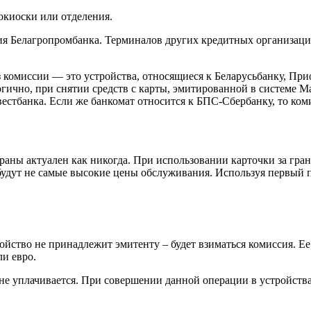
окиоски или отделения.
я Белагропромбанка. Терминалов других кредитных организаций
ез комиссии — это устройства, относящиеся к Беларусьбанку, Пр
чно, при снятии средств с карты, эмитированной в системе Mast
стбанка. Если же банкомат относится к БПС-Сбербанку, то коми
страны актуален как никогда. При использовании карточки за гр
будут не самые высокие цены обслуживания. Используя первый п
ойство не принадлежит эмитенту – будет взиматься комиссия. Ее
ли евро.
не уплачивается. При совершении данной операции в устройства