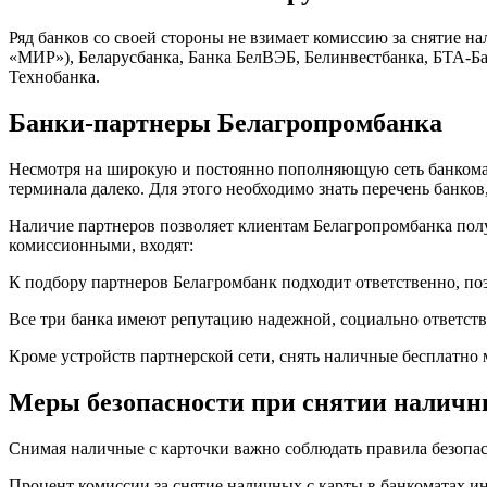
Ряд банков со своей стороны не взимает комиссию за снятие на
«МИР»), Беларусбанка, Банка БелВЭБ, Белинвестбанка, БТА-Бан
Технобанка.
Банки-партнеры Белагропромбанка
Несмотря на широкую и постоянно пополняющую сеть банкомат
терминала далеко. Для этого необходимо знать перечень банко
Наличие партнеров позволяет клиентам Белагропромбанка полу
комиссионными, входят:
К подбору партнеров Белагромбанк подходит ответственно, по
Все три банка имеют репутацию надежной, социально ответст
Кроме устройств партнерской сети, снять наличные бесплатно
Меры безопасности при снятии налич
Снимая наличные с карточки важно соблюдать правила безопас
Процент комиссии за снятие наличных с карты в банкоматах ин