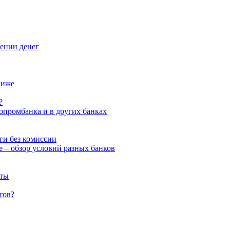
ении денег
ниже
?
опромбанка и в других банках
ги без комиссии
е – обзор условий разных банков
рты
тов?