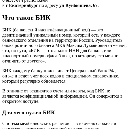
046577674
расположен
в
г Екатеринбург
по адресу
ул Куйбышева, 67
.
Что такое БИК
БИК (банковский идентификационный код) — это
девятизначный уникальный номер, который есть у каждого
банковского отделения на территории России. Руководитель
блока розничного бизнеса МКБ Максим Лукьянович отмечает,
что, по сути, «БИК — это аналог ИНН для банков, или
«паспортный номер» офиса банка, по которому его можно
отличить от другого».
БИК каждому банку присваивает Центральный банк РФ,
он же и ведет учет всех кодов в
специальном справочнике
,
который регулярно обновляется.
В отличие от реквизитов счета или карты, код БИК не
является конфиденциальной информацией. Он содержится в
открытом доступе.
Для чего нужен БИК
Система
межбанковских расчетов
— это очень сложная и
громоздкая структура, в которой каждую секунду