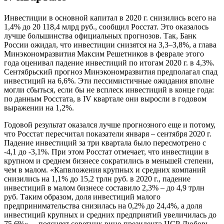
Инвестиции в основной капитал в 2020 г. снизились всего на
1,4% до 20 118,4 млрд руб., сообщил Росстат. Это оказалось
лучше большинства официальных прогнозов. Так, Банк
России ожидал, что инвестиции снизятся на 3,3–3,8%, а глава
Минэкономразвития Максим Решетников в феврале этого
года оценивал падение инвестиций по итогам 2020 г. в 4,3%.
Сентябрьский прогноз Минэкономразвития предполагал спад
инвестиций на 6,6%. Эти пессимистичные ожидания вполне
могли сбыться, если бы не всплеск инвестиций в конце года:
по данным Росстата, в IV квартале они выросли в годовом
выражении на 1,2%.
Годовой результат оказался лучше прогнозного еще и потому,
что Росстат пересчитал показатели января – сентября 2020 г.
Падение инвестиций за три квартала было пересмотрено с
-4,1 до -3,1%. При этом Росстат отмечает, что инвестиции в
крупном и среднем бизнесе сократились в меньшей степени,
чем в малом. «Капвложения крупных и средних компаний
снизились на 1,1% до 15,2 трлн руб. в 2020 г., падение
инвестиций в малом бизнесе составило 2,3% – до 4,9 трлн
руб. Таким образом, доля инвестиций малого
предпринимательства снизилась на 0,2% до 24,4%, а доля
инвестиций крупных и средних предприятий увеличилась до
75,6%», – поясняет советник вице-президента ЦСР Любовь