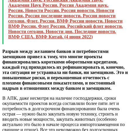
Академия Наук России. Россия Академия наук.
Россия. Новости России. Россия новости. Новости
Россия. Россия последние новости. Россия новости
сегодня. Флот. Россия. ВМФ России новости. Новости
ВМФ России. Флот России. Российский флот новости.
Новости сегодня. Новости дня. Последние новости.
ВМФ США. ВМФ Китай. (4 июня 2022)
Разрыв между желанием банков и потребностями
заемщиков привел к тому, что многие проекты
финансировались короткими оборотными кредитами,
каждый год приходилось их рефинансировать и, конечно,
эта ситуация не устраивала ни банки, ни заемщиков. Это и
повышенные риски, и перекошенная отчетность с
плохими финансовыми показателями, и постоянный
надрыв в отношениях между банком и заемщиком.
В АПК, даже несмотря на наличие господдержки, сроки
окупаемости проектов всегда составляли более пяти лет и
потребность в долгосрочном финансировании была очень
острая — нужно было закупать новую технику, строить и
вводить новые мощности, закупать животных (особенно
актуально это было в начале процесса импортозамещения по
свинине и птице). Все это невозможно без долгосрочных