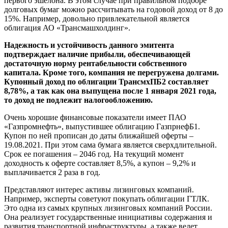
первого эшелона. В этом случае при правильном подборе
долговых бумаг можно рассчитывать на годовой доход от 8 до
15%. Например, довольно привлекательной является
облигация АО «Трансмашхолдинг».
Надежность и устойчивость данного эмитента
подтверждает наличие прибыли, обеспечивающей
достаточную норму рентабельности собственного
капитала. Кроме того, компания не перегружена долгами.
Купонный доход по облигации ТрансмхПБ2 составляет
8,78%, а так как она выпущена после 1 января 2021 года,
то доход не подлежит налогообложению.
Очень хорошие финансовые показатели имеет ПАО
«Газпромнефть», выпустившее облигацию ГазпрнефБ1.
Купон по ней прописан до даты ближайшей оферты –
19.08.2021. При этом сама бумага является сверхдлительной.
Срок ее погашения – 2046 год. На текущий момент
доходность к оферте составляет 8,5%, а купон – 9,2% и
выплачивается 2 раза в год.
Представляют интерес активы лизинговых компаний.
Например, эксперты советуют покупать облигации ГТЛК.
Это одна из самых крупных лизинговых компаний России.
Она реализует государственные инициативы содержания и
развития транспортной инфраструктуры, а также ведет