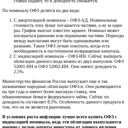
ставки падают, то и доходность снижается.
По номиналу ОФЗ делятся на два вида:
С амортизацией номинала – ОФЗ-АД. Номинальная
стоимость этих бумаг погашается частями, а не за один
раз. График выплат известен заранее. Номинал может
погашаться равными или неравными частями. Периоды
между выплатами могут быть одинаковыми или
разными. Такие ОФЗ лучше покупать, когда есть
необходимость в постепенном возвращении капитала.
С индексацией номинала – ОФЗ-ИН. Сейчас выбирать
облигации данного вида можно из двух выпусков: ОФЗ
52001-ИН и ОФЗ 52002-ИН. Они имеют доходность
2,5%.
Министерство финансов России выпускает еще и так
называемые народные облигации ОФЗ-н. Они размещаются
на три года и имеют более высокую ставку, чем
обыкновенные бумаги федерального займа. Сейчас их
доходность составляет 8,5%. Особенность данного продукта в
том, что он не является рыночным.
В условиях роста инфляции лучше всего купить ОФЗ с
индексацией номинала, ведь эти облигации выпускаются
именно с целью защиты инвестора от данного явления.