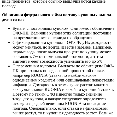
виде процентов, которые обычно выплачиваются каждые
полгода.
Облигации федерального займа по типу купонных выплат
делятся на:
Бумаги с постоянным купоном. Они имеют обозначение
ОФЗ-ПД. Величина купона этих облигаций постоянна
на протяжении всего периода их обращения.
С фиксированным купоном – ОФЗ-ФД. Их доходность
может меняться, но всегда известна заранее. Например,
первые годы после выпуска процент по купону может
составлять 7% от номинальной стоимости, а затем
эмитент имеет возможность уменьшить его до 5%.
С переменным купоном. Выплаты по облигациям ОФЗ-
ПК привязаны к определенной процентной ставке,
например RUONIA (ставка по межбанковским
однодневным кредитам) или официальным показателям
инфляции. Доходность в этом случае рассчитывается
как сумма ставки RUONIA и какой-то купонной ставки.
Поэтому по таким ОФЗ известно только значение
текущего купона, а каждое следующее определяется
исходя из средней величины RUONIA за последние
полгода. Следовательно, если ставки на финансовом
рынке растут, то и купонная доходность растет. Если же