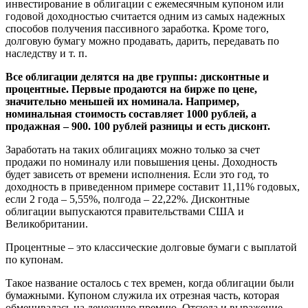
инвестирование в облигации с ежемесячным купоном или
годовой доходностью считается одним из самых надежных
способов получения пассивного заработка. Кроме того,
долговую бумагу можно продавать, дарить, передавать по
наследству и т. п.
Все облигации делятся на две группы: дисконтные и
процентные. Первые продаются на бирже по цене,
значительно меньшей их номинала. Например,
номинальная стоимость составляет 1000 рублей, а
продажная – 900. 100 рублей разницы и есть дисконт.
Заработать на таких облигациях можно только за счет
продажи по номиналу или повышения цены. Доходность
будет зависеть от времени исполнения. Если это год, то
доходность в приведенном примере составит 11,11% годовых,
если 2 года – 5,55%, полгода – 22,22%. Дисконтные
облигации выпускаются правительствами США и
Великобритании.
Процентные – это классические долговые бумаги с выплатой
по купонам.
Такое название осталось с тех времен, когда облигации были
бумажными. Купоном служила их отрезная часть, которая
обменивалась на денежную премию. Отсюда и выражение