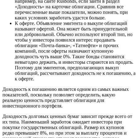
например, на сайте Rusbonds, если зайти в раздел
«Доходность» на карточке облигации. Сравнив все
перечисленные выше показатели, можно понять, при
каких условиях заработать удастся больше.
К оферте. Объявление эмитента о выкупе облигаций
называют офертой. Она может быть принудительной
или добровольной. Обычно используют второй тип, но
чтобы у инвестора появился интерес продавать
облигации «Почта-банка», «Татнефти» и прочих
компаний, после оферты назначают купонную
доходность чуть выше 0%. Такие бонды становится
невыгодно держать, и инвесторы стараются их продать.
Поэтому для эмитентов, предполагающих выкуп
облигаций, рассчитывают доходность не к погашению, а
к оферте.
Доходность к погашению является одним из самых важных
показателей, поскольку позволяет определить, какую
реальную ценность представляет облигация для
инвестиционного портфеля.
Доходность долговых ценных бумаг зависит прежде всего от
их типа. Наименьший заработок ожидает инвестора при
покупке государственных облигаций. Размер их купонов
редко превышает 8%, но при этом за выплату процентов и