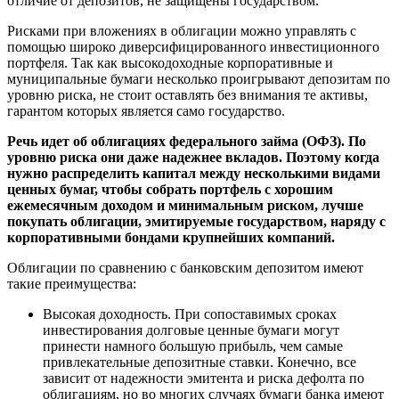
отличие от депозитов, не защищены государством.
Рисками при вложениях в облигации можно управлять с
помощью широко диверсифицированного инвестиционного
портфеля. Так как высокодоходные корпоративные и
муниципальные бумаги несколько проигрывают депозитам по
уровню риска, не стоит оставлять без внимания те активы,
гарантом которых является само государство.
Речь идет об облигациях федерального займа (ОФЗ). По
уровню риска они даже надежнее вкладов. Поэтому когда
нужно распределить капитал между несколькими видами
ценных бумаг, чтобы собрать портфель с хорошим
ежемесячным доходом и минимальным риском, лучше
покупать облигации, эмитируемые государством, наряду с
корпоративными бондами крупнейших компаний.
Облигации по сравнению с банковским депозитом имеют
такие преимущества:
Высокая доходность. При сопоставимых сроках
инвестирования долговые ценные бумаги могут
принести намного большую прибыль, чем самые
привлекательные депозитные ставки. Конечно, все
зависит от надежности эмитента и риска дефолта по
облигациям, но во многих случаях бумаги банка имеют