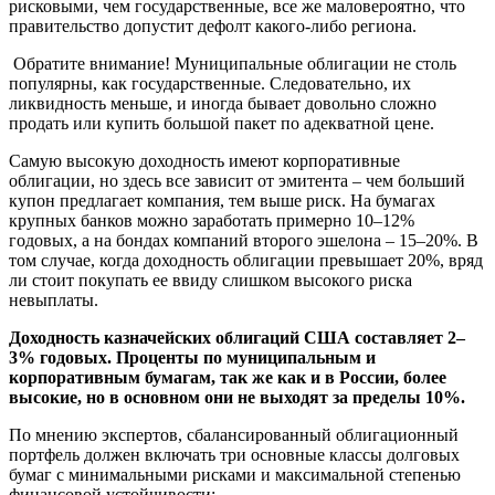
рисковыми, чем государственные, все же маловероятно, что
правительство допустит дефолт какого-либо региона.
Обратите внимание! Муниципальные облигации не столь
популярны, как государственные. Следовательно, их
ликвидность меньше, и иногда бывает довольно сложно
продать или купить большой пакет по адекватной цене.
Самую высокую доходность имеют корпоративные
облигации, но здесь все зависит от эмитента – чем больший
купон предлагает компания, тем выше риск. На бумагах
крупных банков можно заработать примерно 10–12%
годовых, а на бондах компаний второго эшелона – 15–20%. В
том случае, когда доходность облигации превышает 20%, вряд
ли стоит покупать ее ввиду слишком высокого риска
невыплаты.
Доходность казначейских облигаций США составляет 2–
3% годовых. Проценты по муниципальным и
корпоративным бумагам, так же как и в России, более
высокие, но в основном они не выходят за пределы 10%.
По мнению экспертов, сбалансированный облигационный
портфель должен включать три основные классы долговых
бумаг с минимальными рисками и максимальной степенью
финансовой устойчивости: