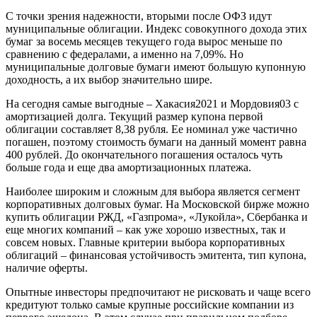
С точки зрения надежности, вторыми после ОФЗ идут
муниципальные облигации. Индекс совокупного дохода этих
бумаг за восемь месяцев текущего года вырос меньше по
сравнению с федералами, а именно на 7,09%. Но
муниципальные долговые бумаги имеют большую купонную
доходность, а их выбор значительно шире.
На сегодня самые выгодные – Хакасия2021 и Мордовия03 с
амортизацией долга. Текущий размер купона первой
облигации составляет 8,38 рубля. Ее номинал уже частично
погашен, поэтому стоимость бумаги на данный момент равна
400 рублей. До окончательного погашения осталось чуть
больше года и еще два амортизационных платежа.
Наиболее широким и сложным для выбора является сегмент
корпоративных долговых бумаг. На Московской бирже можно
купить облигации РЖД, «Газпрома», «Лукойла», Сбербанка и
еще многих компаний – как уже хорошо известных, так и
совсем новых. Главные критерии выбора корпоративных
облигаций – финансовая устойчивость эмитента, тип купона,
наличие оферты.
Опытные инвесторы предпочитают не рисковать и чаще всего
кредитуют только самые крупные российские компании из