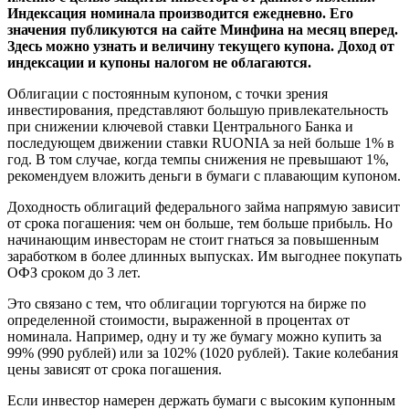
Индексация номинала производится ежедневно. Его
значения публикуются на сайте Минфина на месяц вперед.
Здесь можно узнать и величину текущего купона. Доход от
индексации и купоны налогом не облагаются.
Облигации с постоянным купоном, с точки зрения
инвестирования, представляют большую привлекательность
при снижении ключевой ставки Центрального Банка и
последующем движении ставки RUONIA за ней больше 1% в
год. В том случае, когда темпы снижения не превышают 1%,
рекомендуем вложить деньги в бумаги с плавающим купоном.
Доходность облигаций федерального займа напрямую зависит
от срока погашения: чем он больше, тем больше прибыль. Но
начинающим инвесторам не стоит гнаться за повышенным
заработком в более длинных выпусках. Им выгоднее покупать
ОФЗ сроком до 3 лет.
Это связано с тем, что облигации торгуются на бирже по
определенной стоимости, выраженной в процентах от
номинала. Например, одну и ту же бумагу можно купить за
99% (990 рублей) или за 102% (1020 рублей). Такие колебания
цены зависят от срока погашения.
Если инвестор намерен держать бумаги с высоким купонным