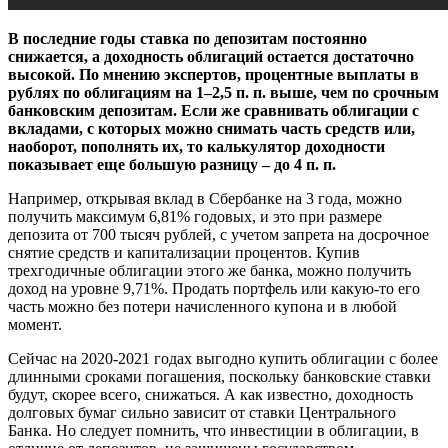
В последние годы ставка по депозитам постоянно
снижается, а доходность облигаций остается достаточно
высокой. По мнению экспертов, процентные выплаты в
рублях по облигациям на 1–2,5 п. п. выше, чем по срочным
банковским депозитам. Если же сравнивать облигации с
вкладами, с которых можно снимать часть средств или,
наоборот, пополнять их, то калькулятор доходности
показывает еще большую разницу – до 4 п. п.
Например, открывая вклад в Сбербанке на 3 года, можно
получить максимум 6,81% годовых, и это при размере
депозита от 700 тысяч рублей, с учетом запрета на досрочное
снятие средств и капитализации процентов. Купив
трехгодичные облигации этого же банка, можно получить
доход на уровне 9,71%. Продать портфель или какую-то его
часть можно без потери начисленного купона и в любой
момент.
Сейчас на 2020-2021 годах выгодно купить облигации с более
длинными сроками погашения, поскольку банковские ставки
будут, скорее всего, снижаться. А как известно, доходность
долговых бумаг сильно зависит от ставки Центрального
Банка. Но следует помнить, что инвестиции в облигации, в