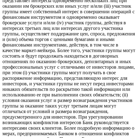
представляет интересы одновременно нескольких лиц при
оказании им брокерских или иных услуг и/или (iii) участник
группы имеет собственный интерес в совершении операций с
финансовым инструментом и одновременно оказывает
брокерские услуги и/или (iv) участник группы, действуя в
интересах третьих лиц или интересах другого участника
группы, осуществляет поддержание цен, спроса, предложения
и (или) объема торгов с ценными бумагами и иными
финансовыми инструментами, действуя, в том числе в
качестве маркет-мейкера. Более того, участники группы могут
состоять и будут продолжать находиться в договорных
отношениях по оказанию брокерских, депозитарных и иных
профессиональных услуг с отличными от инвесторов лицами,
при этом (i) участники группы могут получать в свое
распоряжение информацию, представляющую интерес для
инвесторов, и участники группы не несут перед инвесторами
никаких обязательств по раскрытию такой информации или
использованию ее при выполнении своих обязательств; (ii)
условия оказания услуг и размер вознаграждения участников
группы за оказание таких услуг третьим лицам могут
отличаться от условий и размера вознаграждения,
предусмотренного для инвесторов. При урегулировании
возникающих конфликтов интересов Банк руководствуется
интересами своих клиентов. Более подробную информацию о
мерах, предпринимаемых Банком в отношении конфликтов