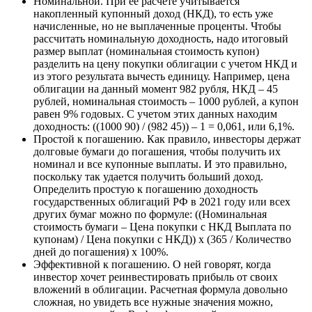
Номинальной. При ее расчете учитывается
накопленный купонный доход (НКД), то есть уже
начисленные, но не выплаченные проценты. Чтобы
рассчитать номинальную доходность, надо итоговый
размер выплат (номинальная стоимость купон)
разделить на цену покупки облигации с учетом НКД и
из этого результата вычесть единицу. Например, цена
облигации на данный момент 982 рубля, НКД – 45
рублей, номинальная стоимость – 1000 рублей, а купон
равен 9% годовых. С учетом этих данных находим
доходность: ((1000 90) / (982 45)) – 1 = 0,061, или 6,1%.
Простой к погашению. Как правило, инвесторы держат
долговые бумаги до погашения, чтобы получить их
номинал и все купонные выплаты. И это правильно,
поскольку так удается получить больший доход.
Определить простую к погашению доходность
государственных облигаций РФ в 2021 году или всех
других бумаг можно по формуле: ((Номинальная
стоимость бумаги – Цена покупки с НКД Выплата по
купонам) / Цена покупки с НКД)) х (365 / Количество
дней до погашения) х 100%.
Эффективной к погашению. О ней говорят, когда
инвестор хочет реинвестировать прибыль от своих
вложений в облигации. Расчетная формула довольно
сложная, но увидеть все нужные значения можно,