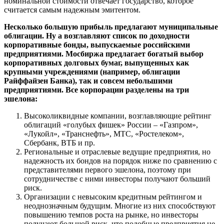
номинальной стоимости отвечает государство, которое
считается самым надежным эмитентом.
Несколько большую прибыль предлагают муниципальные
облигации. Ну а возглавляют список по доходности
корпоративные бонды, выпускаемые российскими
предприятиями. Мосбиржа предлагает богатый выбор
корпоративных долговых бумаг, выпущенных как
крупными учреждениями (например, облигации
Райффайзен Банка), так и совсем небольшими
предприятиями. Все корпорации разделены на три
эшелона:
Высоколиквидные компании, возглавляющие рейтинг
облигаций «голубых фишек» России – «Газпром»,
«Лукойл», «Транснефть», МТС, «Ростелеком»,
Сбербанк, ВТБ и пр.
Региональные и отраслевые ведущие предприятия, но
надежность их бондов на порядок ниже по сравнению с
представителями первого эшелона, поэтому при
сотрудничестве с ними инвесторы получают больший
риск.
Организации с невысоким кредитным рейтингом и
неоднозначным будущим. Многие из них способствуют
повышению темпов роста на рынке, но инвесторы
получают большой риск, что подобные предприятия не