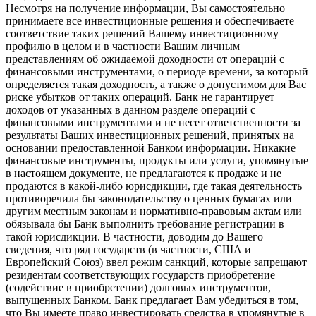
Несмотря на получение информации, Вы самостоятельно
принимаете все инвестиционные решения и обеспечиваете
соответствие таких решений Вашему инвестиционному
профилю в целом и в частности Вашим личным
представлениям об ожидаемой доходности от операций с
финансовыми инструментами, о периоде времени, за который
определяется такая доходность, а также о допустимом для Вас
риске убытков от таких операций. Банк не гарантирует
доходов от указанных в данном разделе операций с
финансовыми инструментами и не несет ответственности за
результаты Ваших инвестиционных решений, принятых на
основании предоставленной Банком информации. Никакие
финансовые инструменты, продукты или услуги, упомянутые
в настоящем документе, не предлагаются к продаже и не
продаются в какой-либо юрисдикции, где такая деятельность
противоречила бы законодательству о ценных бумагах или
другим местным законам и нормативно-правовым актам или
обязывала бы Банк выполнить требование регистрации в
такой юрисдикции. В частности, доводим до Вашего
сведения, что ряд государств (в частности, США и
Европейский Союз) ввел режим санкций, которые запрещают
резидентам соответствующих государств приобретение
(содействие в приобретении) долговых инструментов,
выпущенных Банком. Банк предлагает Вам убедиться в том,
что Вы имеете право инвестировать средства в упомянутые в