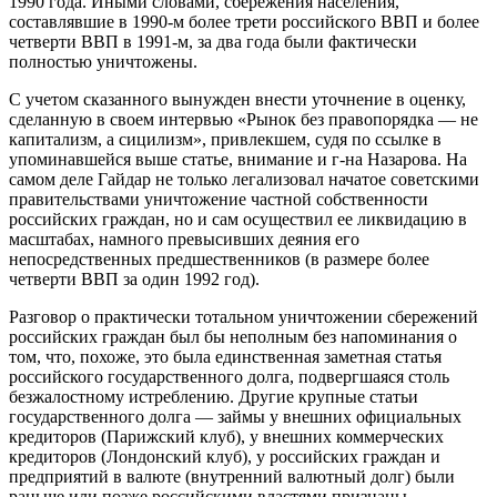
1990 года. Иными словами, сбережения населения,
составлявшие в 1990-м более трети российского ВВП и более
четверти ВВП в 1991-м, за два года были фактически
полностью уничтожены.
С учетом сказанного вынужден внести уточнение в оценку,
сделанную в своем интервью «
Рынок без правопорядка — не
капитализм, а сицилизм
», привлекшем, судя по ссылке в
упоминавшейся выше статье, внимание и г-на Назарова. На
самом деле Гайдар не только легализовал начатое советскими
правительствами уничтожение частной собственности
российских граждан, но и сам осуществил ее ликвидацию в
масштабах, намного превысивших деяния его
непосредственных предшественников (в размере более
четверти ВВП за один 1992 год).
Разговор о практически тотальном уничтожении сбережений
российских граждан был бы неполным без напоминания о
том, что, похоже, это была единственная заметная статья
российского государственного долга, подвергшаяся столь
безжалостному истреблению. Другие крупные статьи
государственного долга — займы у внешних официальных
кредиторов (Парижский клуб), у внешних коммерческих
кредиторов (Лондонский клуб), у российских граждан и
предприятий в валюте (внутренний валютный долг) были
раньше или позже российскими властями признаны,