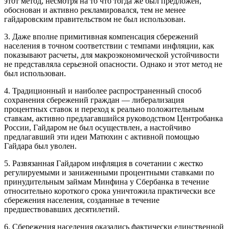
этот метод, несмотря на то что тогда же был предложен,
обоснован и активно рекламировался, тем не менее
гайдаровским правительством не был использован.
3. Даже
вполне примитивная компенсация сбережений
населения в точном соответствии с темпами инфляции, как
показывают расчеты, для макроэкономической устойчивости
не представляла серьезной опасности. Однако и этот метод не
был использован.
4. Традиционный и наиболее распространенный способ
сохранения сбережений граждан —
либерализация
процентных ставок и переход к реально положительным
ставкам
, активно предлагавшийся руководством Центробанка
России, Гайдаром не был осуществлен, а настойчиво
предлагавший эти идеи Матюхин с активной помощью
Гайдара был уволен.
5. Развязанная Гайдаром
инфляция в сочетании с жестко
регулируемыми и заниженными процентными ставками по
принудительным займам
Минфина у Сбербанка в течение
относительно короткого срока уничтожила практически все
сбережения населения, созданные в течение
предшествовавших десятилетий.
6. Сбережения населения оказались фактически единственной