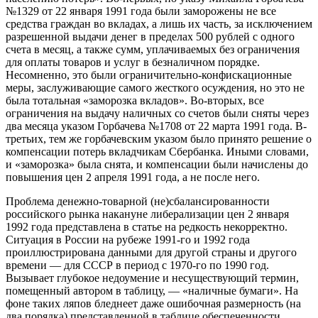
№1329 от 22 января 1991 года
были заморожены не все
средства граждан во вкладах, а лишь их часть, за исключением
разрешенной выдачи денег в пределах 500 рублей с одного
счета в месяц, а также сумм, уплачиваемых без ограничения
для оплаты товаров и услуг в безналичном порядке.
Несомненно, это были ограничительно-конфискационные
меры, заслуживающие самого жесткого осуждения, но это не
была тотальная «заморозка вкладов». Во-вторых, все
ограничения на выдачу наличных со счетов были сняты через
два месяца
указом Горбачева №1708 от 22 марта 1991 года.
В-
третьих, тем же горбачевским указом было принято решение о
компенсации потерь вкладчикам Сбербанка. Иными словами,
и «заморозка» была снята, и компенсации были начислены до
повышения цен 2 апреля 1991 года, а не после него.
Проблема денежно-товарной (не)сбалансированности
российского рынка накануне либерализации цен 2 января
1992 года представлена в статье на редкость некорректно.
Ситуация в России на рубеже 1991-го и 1992 года
проиллюстрирована данными для другой страны и другого
времени — для СССР в период с 1970-го по 1990 год.
Вызывает глубокое недоумение и несуществующий термин,
помещенный автором в таблицу, — «
наличные бумаги
». На
фоне таких ляпов бледнеет даже ошибочная размерность (на
два порядка) представленной в таблице обеспеченности