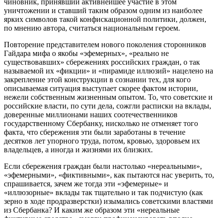
чиновник, принявший активнейшее участие в этом
уничтожении и ставший таким образом одним из наиболее
ярких символов такой конфискационной политики, должен,
по мнению автора, считаться национальным героем.
Повторение представителем нового поколения сторонников
Гайдара мифа о якобы «эфемерных», «реально не
существовавших» сбережениях российских граждан, о так
называемой их «фикции» и «пирамиде иллюзий» нацелено на
закрепление этой конструкции в сознании тех, для кого
описываемая ситуация выступает скорее фактом истории,
нежели собственным жизненным опытом. То, что советские и
российские власти, по сути дела, сожгли расписки на вклады,
доверенные миллионами наших соотечественников
государственному Сбербанку, нисколько не отменяет того
факта, что сбережения эти были заработаны в течение
десятков лет упорного труда, потом, кровью, здоровьем их
владельцев, а иногда и жизнями их близких.
Если сбережения граждан были настолько «нереальными»,
«эфемерными», «фиктивными», как пытаются нас уверить, то,
спрашивается, зачем же тогда эти «эфемерные» и
«иллюзорные» вклады так тщательно и так подчистую (как
зерно в ходе продразверстки) изымались советскими властями
из Сбербанка? И каким же образом эти «нереальные