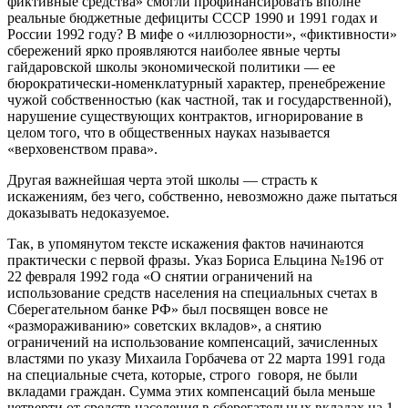
фиктивные средства» смогли профинансировать вполне
реальные бюджетные дефициты СССР 1990 и 1991 годах и
России 1992 году? В мифе о «иллюзорности», «фиктивности»
сбережений ярко проявляются
наиболее явные черты
гайдаровской школы экономической политики
—
ее
бюрократически-номенклатурный характер, пренебрежение
чужой собственностью (как частной, так и государственной),
нарушение существующих контрактов, игнорирование в
целом того, что в общественных науках называется
«верховенством права»
.
Другая важнейшая черта этой школы —
страсть к
искажениям,
без чего, собственно, невозможно даже пытаться
доказывать недоказуемое.
Так, в упомянутом тексте искажения фактов начинаются
практически с первой фразы. Указ Бориса Ельцина №196 от
22 февраля 1992 года «О снятии ограничений на
использование средств населения на специальных счетах в
Сберегательном банке РФ» был посвящен вовсе не
«размораживанию» советских вкладов», а снятию
ограничений на использование компенсаций, зачисленных
властями по указу Михаила Горбачева от 22 марта 1991 года
на специальные счета, которые, строго говоря, не были
вкладами граждан. Сумма этих компенсаций была меньше
четверти от средств населения в сберегательных вкладах на 1