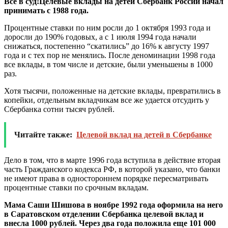
Все в суд!Целевые вклады на детей Сбербанк России начал
принимать с 1988 года.
Процентные ставки по ним росли до 1 октября 1993 года и
доросли до 190% годовых, а с 1 июля 1994 года начали
снижаться, постепенно “скатились” до 16% к августу 1997
года и с тех пор не менялись. После деноминации 1998 года
все вклады, в том числе и детские, были уменьшены в 1000
раз.
Хотя тысячи, положенные на детские вклады, превратились в
копейки, отдельным вкладчикам все же удается отсудить у
Сбербанка сотни тысяч рублей.
Читайте также:
Целевой вклад на детей в Сбербанке
Дело в том, что в марте 1996 года вступила в действие вторая
часть Гражданского кодекса РФ, в которой указано, что банки
не имеют права в одностороннем порядке пересматривать
процентные ставки по срочным вкладам.
Мама Саши Шишова в ноябре 1992 года оформила на него
в Саратовском отделении Сбербанка целевой вклад и
внесла 1000 рублей. Через два года положила еще 101 000