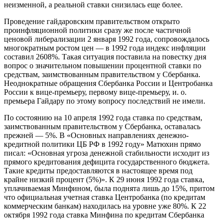
неизменной, а реальной ставки снизилась еще более.
Проведение гайдаровским правительством открыто
проинфляционной политики сразу же после частичной
ценовой либерализации 2 января 1992 года, сопровождалось
многократным ростом цен — в 1992 года индекс инфляции
составил 2608%. Такая ситуация поставила на повестку дня
вопрос о значительном повышении процентной ставки по
средствам, заимствованным правительством у Сбербанка.
Неоднократные обращения Сбербанка России и Центробанка
России к вице-премьеру, первому вице-премьеру, и. о.
премьера Гайдару по этому вопросу последствий не имели.
По состоянию на 10 апреля 1992 года
ставка по средствам,
заимствованным правительством у Сбербанка, оставалась
прежней — 5%. В «Основных направлениях денежно-
кредитной политики ЦБ РФ в 1992 году» Матюхин прямо
писал: «
Основная угроза денежной стабильности исходит из
прямого кредитования дефицита государственного бюджета.
Такие кредиты предоставляются в настоящее время под
крайне низкий процент (5%)
». К 29 июня 1992 года ставка,
уплачиваемая Минфином, была
поднята лишь до 15%
, притом
что официальная учетная ставка Центробанка (по кредитам
коммерческим банкам) находилась на уровне уже 80%. К 22
октября 1992 года ставка Минфина по кредитам Сбербанка