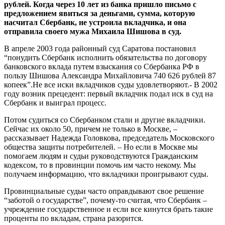
рублей. Когда через 10 лет из банка пришло письмо с
предложением явиться за деньгами, сумма, которую
насчитал Сбербанк, не устроила вкладчика, и она
отправила своего мужа Михаила Шишова в суд.
В апреле 2003 года районный суд Саратова постановил
“понудить Сбербанк исполнить обязательства по договору
банковского вклада путем взыскания со Сбербанка РФ в
пользу Шишова Александра Михайловича 740 626 рублей 87
копеек”.Не все иски вкладчиков суды удовлетворяют.- В 2002
году возник прецедент: первый вкладчик подал иск в суд на
Сбербанк и выиграл процесс.
Потом судиться со Сбербанком стали и другие вкладчики.
Сейчас их около 50, причем не только в Москве, –
рассказывает Надежда Головкова, председатель Московского
общества защиты потребителей. – Но если в Москве мы
помогаем людям и судьи руководствуются Гражданским
кодексом, то в провинции помочь им часто некому. Мы
получаем информацию, что вкладчики проигрывают суды.
Провинциальные судьи часто оправдывают свое решение
“заботой о государстве”, почему-то считая, что Сбербанк –
учреждение государственное и если все кинутся брать такие
проценты по вкладам, страна разорится.