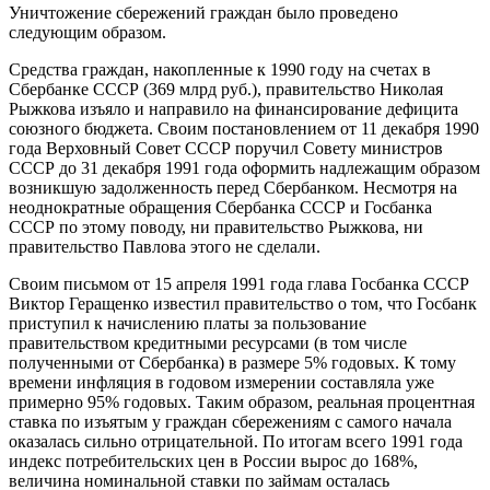
Уничтожение сбережений граждан было проведено
следующим образом.
Средства граждан, накопленные к 1990 году на счетах в
Сбербанке СССР (369 млрд руб.), правительство Николая
Рыжкова изъяло и направило на финансирование дефицита
союзного бюджета. Своим постановлением от 11 декабря 1990
года Верховный Совет СССР поручил Совету министров
СССР до 31 декабря 1991 года оформить надлежащим образом
возникшую задолженность перед Сбербанком. Несмотря на
неоднократные обращения Сбербанка СССР и Госбанка
СССР по этому поводу, ни правительство Рыжкова, ни
правительство Павлова этого не сделали.
Своим письмом от 15 апреля 1991 года
глава Госбанка СССР
Виктор Геращенко известил правительство о том, что Госбанк
приступил к начислению платы за пользование
правительством кредитными ресурсами (в том числе
полученными от Сбербанка) в размере 5% годовых. К тому
времени инфляция в годовом измерении составляла уже
примерно 95% годовых. Таким образом, реальная процентная
ставка по изъятым у граждан сбережениям с самого начала
оказалась сильно отрицательной. По итогам всего 1991 года
индекс потребительских цен в России вырос до 168%,
величина номинальной ставки по займам осталась