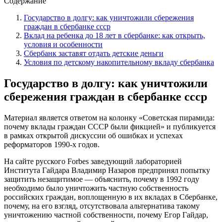
Содержание
Государство в долгу: как уничтожили сбережения
граждан в сбербанке ссср
Вклад на ребенка до 18 лет в сбербанке: как открыть,
условия и особенности
Сбербанк заставят отдать детские деньги
Условия по детскому накопительному вкладу сбербанка
Государство в долгу: как уничтожили
сбережения граждан в сбербанке ссср
Материал является ответом на колонку
«
Советская пирамида:
почему вклады граждан СССР были фикцией
» и публикуется
в рамках открытой дискуссии об ошибках и успехах
реформаторов 1990-х годов
.
На сайте русского Forbes заведующий лабораторией
Института Гайдара Владимир Назаров
предпринял попытку
защитить незащитимое
— объяснить, почему в 1992 году
необходимо было уничтожить частную собственность
российских граждан, воплощенную в их вкладах в Сбербанке,
почему, на его взгляд, отсутствовала альтернатива такому
уничтожению частной собственности, почему Егор Гайдар,