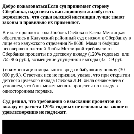
Добро пожаловатьсяЕсли суд принимает сторону
Сбербанка, надо писать кассационную жалобу: есть
вероятность, что судьи высшей инстанции лучше знают
законы и правильно их применяют.
В июле прошлого года Любовь Глебова и Елена Метлицкая
обратились в Калужский районный суд с иском к Сбербанку в
лице его калужского отделения № 8608. Мама и бабушка
несовершеннолетней Любы Метлицкой требовали от
Сбербанка проценты по детскому вкладу (120% годовых, или
765 966 руб.), возмещение упущенной выгоды (32 159 руб.
) и компенсацию морального вреда в бабушкину пользу (30
000 руб.). Ответчик иск не признал, указав, что при открытии
детского целевого вклада Глебова Л.И. была ознакомлена с
условием, что банк может менять проценты по вкладу в
одностороннем порядке.
Суд решил, что требования о взыскании процентов по
вкладу из расчета 120% годовых не основаны на законе и
удовлетворению не подлежат.