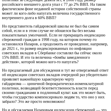
российского внешнего долга упал с 77 до 2% ВВП. На таком
фактическом фоне недавней истории собственной страны
может ли кого-либо напугать величина государственного
внутреннего долга в 60% ВВП?
Но представитель гайдаровской школы не был бы самим
собой, если и в этом случае не обошелся бы без весьма
показательных умолчаний. Если не прекращать индексацию
сбережений граждан в 1998 году, на котором почему-то
остановился Назаров, а продолжить ее проведение, например,
до 2021 г., то размер индексированных по инфляции
советских вкладов в Сбербанке составлял бы сейчас около
15% ВВП. И это та величина «бомбы замедленного
действия», которой можно кого-то напугать?
Но предлагаемый для обсуждения и тут же отвергаемый ответ
об индексации советских вкладов очередной раз убедительно
проявляет важнейшую характерную черту
гайдаризма
—
циничной бюрократически-номенклатурной
политики, возводящей безответственность власти перед
своими гражданами в подлинный культ
: как это может быть,
чтобы государство компенсировало людям то, что оно у них
забрало? Это же просто невозможно!
Но и обсуждаемая Назаровым индексация сбережений — это