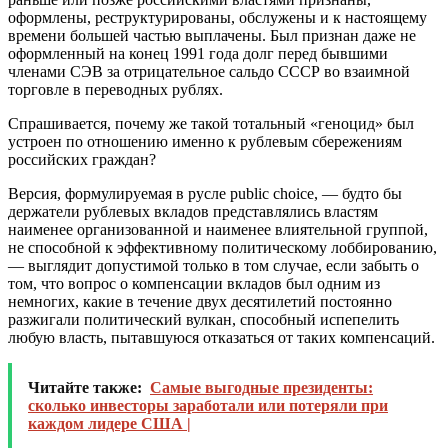
оформлены, реструктурированы, обслужены и к настоящему
времени большей частью выплачены. Был признан даже не
оформленный на конец 1991 года долг перед бывшими
членами СЭВ за отрицательное сальдо СССР во взаимной
торговле в переводных рублях.
Спрашивается, почему же такой тотальный «геноцид» был
устроен по отношению именно к рублевым сбережениям
российских граждан?
Версия, формулируемая в русле public choice, — будто бы
держатели рублевых вкладов представлялись властям
наименее организованной и наименее влиятельной группой,
не способной к эффективному политическому лоббированию,
— выглядит допустимой только в том случае, если забыть о
том, что вопрос о компенсации вкладов был одним из
немногих, какие в течение двух десятилетий постоянно
разжигали политический вулкан, способный испепелить
любую власть, пытавшуюся отказаться от таких компенсаций.
Читайте также:
Самые выгодные президенты:
сколько инвесторы заработали или потеряли при
каждом лидере США |