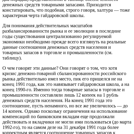
денежных средств товарными запасами. Приходится
констатировать, что подобная, строго говоря, халтура — тоже
характерная черта гайдаровской школы.
Для понимания действительных масштабов
разбалансированности рынка и ее эволюции в последние
годы существования централизованно регулируемой
экономики необходимо прежде всего взглянуть на реальные
данные соотношения денежных средств населения и
товарных запасов в торговле и промышленности (см.
таблицу
).
О чем говорят эти данные? Они говорят о том, что хотя
кризис денежно-товарной сбалансированности российского
рынка действительно имел место, пик его пришелся не на
конец 1991 года, как это навязывает гайдаровская школа, а на
конец 1990-го. Именно тогда товарные запасы в торговле и
промышленности составляли лишь 12 копеек на 1 рубль
денежных средств населения. На конец 1991 года это
соотношение, пусть ненамного, но все же увеличилось — до
14 копеек. Однако поскольку ограничения на использование
компенсаций по банковским вкладам еще продолжали
действовать и вкладчики не могли ими пользоваться (до марта
1992-го), то на самом деле на 31 декабря 1991 года более
корректным является соотношение товарных запасов к