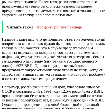
рыночную ситуацию. Более того, расширение товарного
предложения означало бы столь же незамедлительное
превращение так называемых «фиктивных» и «иллюзорных»
сбережений граждан во вполне осязаемые.
Читайте также:
Процент срочного вклада
Назаров делает вид, что не понимает ответа на элементарный
вопрос:
как можно и как нужно было компенсировать вклады
граждан
? Ему кажется, что в случае предлагаемого им
варианта индексации вкладов (в соответствии с темпами
инфляции) ему удастся напугать читателя размерами «бомбы
замедленного действия» (внутреннего государственного
долга) в 60% ВВП. Однако государственный долг
представляет макроэкономическую угрозу не тогда, когда он
существует, а лишь тогда, когда власти игнорируют проблему
и не хотят заниматься ее преодолением.
Например, российский внешний долг, унаследованный от
СССР и составлявший в 1991 году 12,5% российского ВВП,
при проведении безответственной экономической политики
за восемь последующих лет, к 1999 году, вырос до 77% ВВП.
Однако при проведении разумной бюджетной и долговой
политики за следующие девять лет, к 2008 году, размер