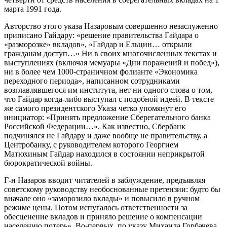
марта 1991 года.
Авторство этого указа Назаровым совершенно незаслуженно
приписано Гайдару: «
решение правительства Гайдара о
«разморозке» вкладов»,
«
Гайдар и Ельцин… открыли
гражданам доступ…
» Ни в своих многочисленных текстах и
выступлениях (включая мемуары «Дни поражений и побед»),
ни в более чем 1000-страничном фолианте «Экономика
переходного периода», написанном сотрудниками
возглавлявшегося им института, нет ни одного слова о том,
что Гайдар когда-либо выступал с подобной идеей. В тексте
же самого президентского Указа четко упомянут его
инициатор: «
Принять предложение Сберегательного банка
Российской Федерации…
». Как известно, Сбербанк
подчинялся не Гайдару и даже вообще не правительству, а
Центробанку, с руководителем которого Георгием
Матюхиным Гайдар находился в состоянии неприкрытой
бюрократической войны.
Г-н Назаров вводит читателей в заблуждение, предъявляя
советскому руководству необоснованные претензии: будто бы
вначале оно
«заморозило вклады» и повысило в ручном
режиме цены. Потом испугалось ответственности за
обесценение вкладов и приняло решение о компенсации
населению потерь»
. Во-первых, по
указу Михаила Горбачева