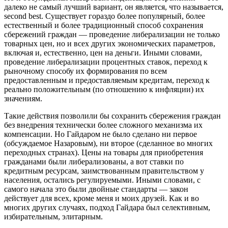
далеко не самый лучший вариант, он является, что называется,
second best. Существует гораздо более популярный, более
естественный и более традиционный способ сохранения
сбережений граждан — проведение либерализации не только
товарных цен, но и всех других экономических параметров,
включая и, естественно, цен на деньги. Иными словами,
проведение либерализации процентных ставок, переход к
рыночному способу их формирования по всем
предоставленным и предоставляемым кредитам, переход к
реально положительным (по отношению к инфляции) их
значениям.
Такие действия позволили бы сохранить сбережения граждан
без внедрения технически более сложного механизма их
компенсации. Но Гайдаром не было сделано ни первое
(обсуждаемое Назаровым), ни второе (сделанное во многих
переходных странах). Цены на товары для приобретения
гражданами были либерализованы, а вот ставки по
кредитным ресурсам, заимствованным правительством у
населения, остались регулируемыми. Иными словами, с
самого начала это были двойные стандарты — закон
действует для всех, кроме меня и моих друзей. Как и во
многих других случаях, подход Гайдара был селективным,
избирательным, элитарным.