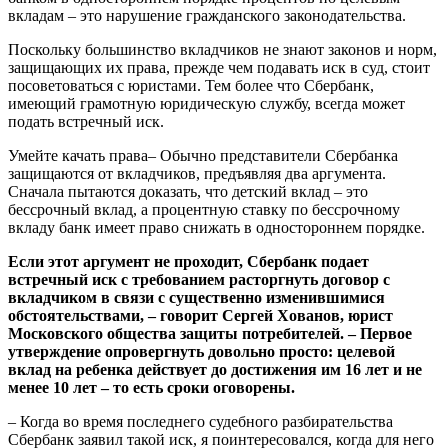
вкладам – это нарушение гражданского законодательства.
Поскольку большинство вкладчиков не знают законов и норм,
защищающих их права, прежде чем подавать иск в суд, стоит
посоветоваться с юристами. Тем более что Сбербанк,
имеющий грамотную юридическую службу, всегда может
подать встречный иск.
Умейте качать права– Обычно представители Сбербанка
защищаются от вкладчиков, предъявляя два аргумента.
Сначала пытаются доказать, что детский вклад – это
бессрочный вклад, а процентную ставку по бессрочному
вкладу банк имеет право снижать в одностороннем порядке.
Если этот аргумент не проходит, Сбербанк подает
встречный иск с требованием расторгнуть договор с
вкладчиком в связи с существенно изменившимися
обстоятельствами, – говорит Сергей Хованов, юрист
Московского общества защиты потребителей. – Первое
утверждение опровергнуть довольно просто: целевой
вклад на ребенка действует до достижения им 16 лет и не
менее 10 лет – то есть сроки оговорены.
– Когда во время последнего судебного разбирательства
Сбербанк заявил такой иск, я поинтересовался, когда для него