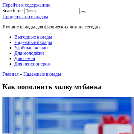
Перейти к содержанию
Search for:
Проценты по вкладам
Лучшие вклады для физических лиц на сегодня
Выгодные вклады
Надежные вклады
Удобные вклады
Для молодёжи
Для семей
Для пенсионеров
Главная
»
Надежные вклады
Как пополнить халву мтбанка