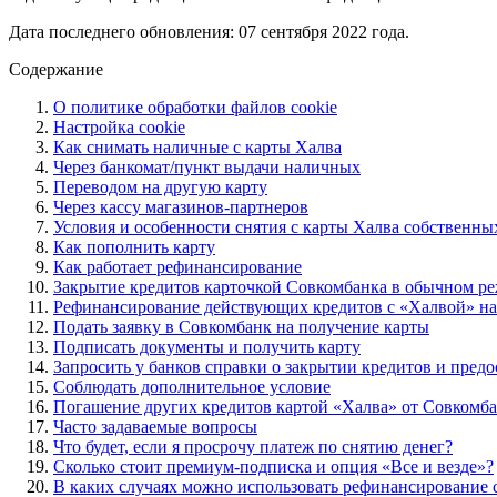
Дата последнего обновления: 07 сентября 2022 года.
Содержание
О политике обработки файлов cookie
Настройка cookie
Как снимать наличные с карты Халва
Через банкомат/пункт выдачи наличных
Переводом на другую карту
Через кассу магазинов-партнеров
Условия и особенности снятия с карты Халва собственны
Как пополнить карту
Как работает рефинансирование
Закрытие кредитов карточкой Совкомбанка в обычном р
Рефинансирование действующих кредитов с «Халвой» на
Подать заявку в Совкомбанк на получение карты
Подписать документы и получить карту
Запросить у банков справки о закрытии кредитов и пред
Соблюдать дополнительное условие
Погашение других кредитов картой «Халва» от Совкомб
Часто задаваемые вопросы
Что будет, если я просрочу платеж по снятию денег?
Сколько стоит премиум-подписка и опция «Все и везде»?
В каких случаях можно использовать рефинансирование 