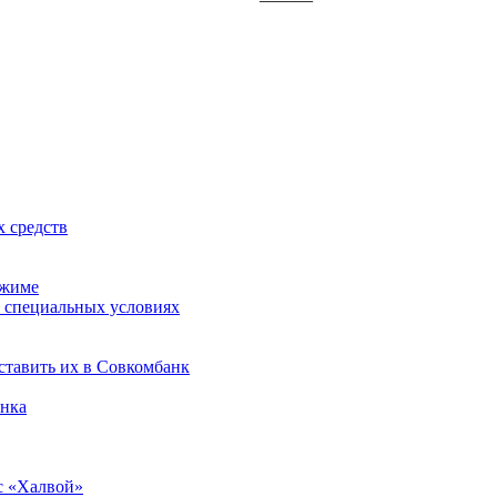
х средств
ежиме
 специальных условиях
оставить их в Совкомбанк
анка
с «Халвой»