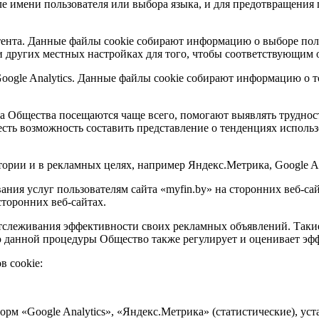
сле имени пользователя или выбора языка, и для предотвращен
нтента. Данные файлы cookie собирают информацию о выборе пол
других местных настройках для того, чтобы соответствующим о
oogle Analytics. Данные файлы cookie собирают информацию о то
а Общества посещаются чаще всего, помогают выявлять труднос
есть возможность составить представление о тенденциях исполь
тории и в рекламных целях, например Яндекс.Метрика, Google An
ния услуг пользователям сайта «myfin.by» на сторонних веб-сай
торонних веб-сайтах.
отслеживания эффективности своих рекламных объявлений. Таки
 данной процедуры Общество также регулирует и оценивает эфф
в cookie:
м «Google Analytics», «Яндекс.Метрика» (статистические), уст