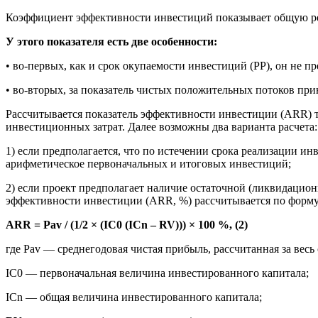
Коэффициент эффективности инвестиций показывает общую рен
У этого показателя есть две особенности:
• во-первых, как и срок окупаемости инвестиций (РР), он не 
• во-вторых, за показатель чистых положительных потоков при
Рассчитывается показатель эффективности инвестиции (ARR) та
инвестиционных затрат. Далее возможны два варианта расчета:
1) если предполагается, что по истечении срока реализации и
арифметическое первоначальных и итоговых инвестиций;
2) если проект предполагает наличие остаточной (ликвидацион
эффективности инвестиции (ARR, %) рассчитывается по форму
ARR = Pav / (1/2 × (IC0 (ICn – RV))) × 100 %, (2)
где Pav — среднегодовая чистая прибыль, рассчитанная за весь
IC0 — первоначальная величина инвестированного капитала;
ICn — общая величина инвестированного капитала;