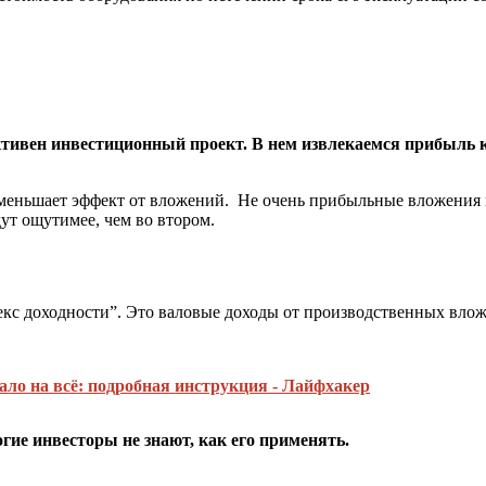
тивен инвестиционный проект. В нем извлекаемся прибыль к
меньшает эффект от вложений. Не очень прибыльные вложения 
ут ощутимее, чем во втором.
екс доходности”. Это валовые доходы от производственных вло
ало на всё: подробная инструкция - Лайфхакер
гие инвесторы не знают, как его применять.