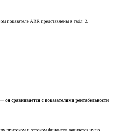
ом показателе ARR представлены в табл. 2.
— он сравнивается с показателями рентабельности
жду притоком и оттоком финансов равняется нулю.