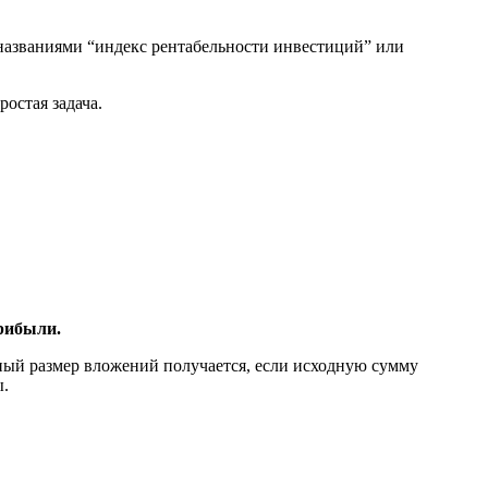
 названиями “индекс рентабельности инвестиций” или
остая задача.
прибыли.
ный размер вложений получается, если исходную сумму
ы.