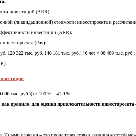
та.
ости инвестиций (ARR).
очной (ликвидационной) стоимости инвестпроекта и рассчитанн
 эффективности инвестиций (ARR):
 инвестпроекта (Pav):
уб. 120 322 тыс. руб. 140 181 тыс. руб.) / 6 лет = 98 489 тыс. руб.;
R):
инвестиций
0 000 тыс. руб.))) × 100 % = 41,9 %.
 как правило, для оценки привлекательности инвестпроекта 
в. Иными словами – это процентная ставка, разница которой ме