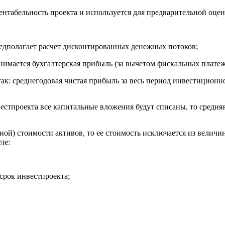
табельность проекта и используется для предварительной оце
предполагает расчет дисконтированных денежных потоков;
нимается бухгалтерская прибыль (за вычетом фискальных платеж
к: среднегодовая чистая прибыль за весь период инвестиционно
нвестпроекта все капитальные вложения будут списаны, то средн
ной) стоимости активов, то ее стоимость исключается из величи
ле:
 срок инвестпроекта;