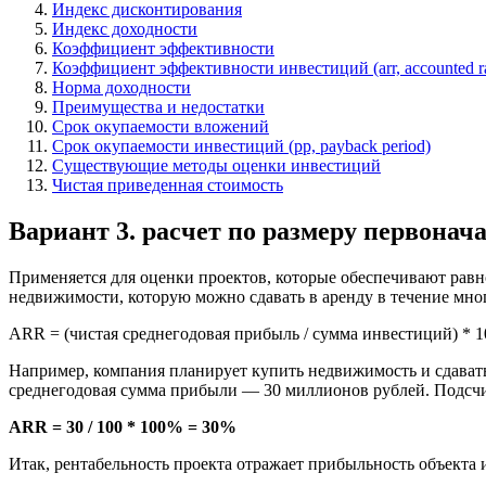
Индекс дисконтирования
Индекс доходности
Коэффициент эффективности
Коэффициент эффективности инвестиций (arr, accounted rat
Норма доходности
Преимущества и недостатки
Срок окупаемости вложений
Срок окупаемости инвестиций (pp, payback period)
Существующие методы оценки инвестиций
Чистая приведенная стоимость
Вариант 3. расчет по размеру первона
Применяется для оценки проектов, которые обеспечивают равн
недвижимости, которую можно сдавать в аренду в течение мног
ARR = (чистая среднегодовая прибыль / сумма инвестиций) * 
Например, компания планирует купить недвижимость и сдават
среднегодовая сумма прибыли — 30 миллионов рублей. Подсчи
ARR = 30 / 100 * 100% = 30%
Итак, рентабельность проекта отражает прибыльность объекта