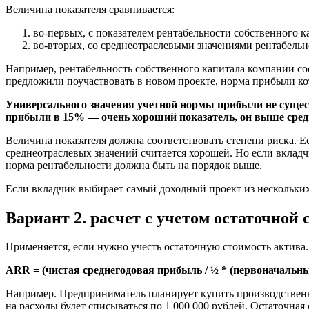
Величина показателя сравнивается:
во-первых, с показателем рентабельности собственного 
во-вторых,
со среднеотраслевыми значениями
рентабельно
Например, рентабельность собственного капитала компании сос
предложили поучаствовать в новом проекте, норма прибыли ко
Универсального значения учетной нормы прибыли не существ
прибыли в 15% — очень хороший показатель, он выше средн
Величина показателя должна соответствовать степени риска. 
среднеотраслевых значений считается хорошей. Но если вклад
норма рентабельности должна быть на порядок выше.
Если вкладчик выбирает самый доходный проект из нескольких
Вариант 2. расчет с учетом остаточной
Применяется, если нужно учесть остаточную стоимость актива.
ARR = (чистая среднегодовая прибыль / ½ * (первоначальн
Например. Предприниматель планирует купить производственну
на расходы будет списываться по 1 000 000 рублей. Остаточная