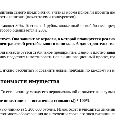
капитала самого предприятия: учетная норма прибыли проекта д
сти капитала (показателями конкурентов).
тавляет 30%. То есть на 1 рубль, вложенный в свой бизнес, пре
торого оценивается в 20%.
ует. Она зависит от отрасли, в которой планируется реализо
еотраслевой рентабельности капитала. А для строительства 
Если инвестируется стабильное предприятие, давно и плотно за
чику предстоит инвестировать новый инновационный проект, ког
, нужно рассчитать и сравнить нормы прибыли по каждому из н
 стоимости имущества
 То есть разницу между его первоначальной стоимостью и суммой
ые инвестиции — остаточная стоимость)) * 100%
ю линию за 5 200 000 рублей. Износ будет начисляться линейны
 стоимость оборудования по истечении срока его эксплуатации с