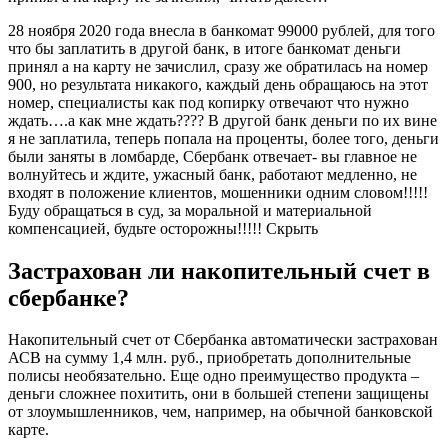
28 ноября 2020 года внесла в банкомат 99000 рублей, для того
что бы заплатить в другой банк, в итоге банкомат деньги
принял а на карту не зачислил, сразу же обратилась на номер
900, но результата никакого, каждый день обращаюсь на этот
номер, специалисты как под копирку отвечают что нужно
ждать….а как мне ждать???? В другой банк деньги по их вине
я не заплатила, теперь попала на проценты, более того, деньги
были заняты в ломбарде, Сбербанк отвечает- вы главное не
волнуйтесь и ждите, ужасный банк, работают медленно, не
входят в положение клиентов, мошенники одним словом!!!!!
Буду обращаться в суд, за моральной и материальной
компенсацией, будьте осторожны!!!!!
Скрыть
Застрахован ли накопительный счет в
сбербанке?
Накопительный счет от Сбербанка автоматически застрахован
АСВ на сумму 1,4 млн. руб., приобретать дополнительные
полисы необязательно. Еще одно преимущество продукта –
деньги сложнее похитить, они в большей степени защищены
от злоумышленников, чем, например, на обычной банковской
карте.