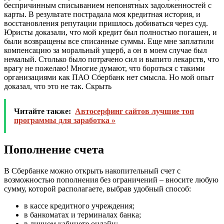
беспричинным списыванием непонятных задолженностей с
карты. В результате пострадала моя кредитная история, и
восстановления репутации пришлось добиваться через суд.
Юристы доказали, что мой кредит был полностью погашен, и
были возвращены все списанные суммы. Еще мне заплатили
компенсацию за моральный ущерб, а он в моем случае был
немалый. Столько было потрачено сил и выпито лекарств, что
врагу не пожелаю! Многие думают, что бороться с такими
организациями как ПАО Сбербанк нет смысла. Но мой опыт
доказал, что это не так.
Скрыть
Читайте также:
Автосерфинг сайтов лучшие топ
программы для заработка »
Пополнение счета
В Сбербанке можно открыть накопительный счет с
возможностью пополнения без ограничений – вносите любую
сумму, которой располагаете, выбрав удобный способ:
в кассе кредитного учреждения;
в банкоматах и терминалах банка;
в личном кабинете онлайн;