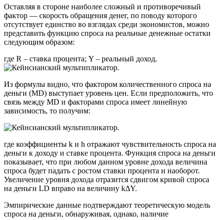
Оставляя в стороне наиболее сложный и противоречивый
фактор — скорость обращения денег, по поводу которого
отсутствует единство во взглядах среди экономистов, можно
представить функцию спроса на реальные денежные остатки
следующим образом:
где R – ставка процента; Y – реальный доход.
Из формулы видно, что фактором количественного спроса на
деньги (МD) выступает уровень цен. Если предположить, что
связь между МD и факторами спроса имеет линейную
зависимость, то получим:
где коэффициенты k и h отражают чувствительность спроса на
деньги к доходу и ставке процента. Функция спроса на деньги
показывает, что при любом данном уровне дохода величина
спроса будет падать с ростом ставки процента и наоборот.
Увеличение уровня дохода отразится сдвигом кривой спроса
на деньги LD вправо на величину kΔY.
Эмпирические данные подтверждают теоретическую модель
спроса на деньги, обнаруживая, однако, наличие