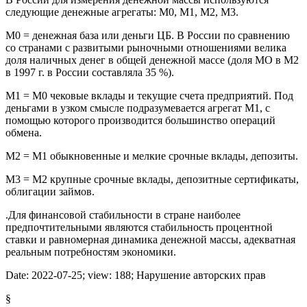
следующие денежные агрегаты: М0, М1, М2, М3.
М0 = денежная база или деньги ЦБ. В России по сравнению
со странами с развитыми рыночными отношениями велика
доля наличных денег в общей денежной массе (доля МО в М2
в 1997 г. в России составляла 35 %).
М1 = М0 чековые вклады и текущие счета предприятий. Под
деньгами в узком смысле подразумевается агрегат М1, с
помощью которого производится большинство операций
обмена.
М2 = М1 обыкновенные и мелкие срочные вклады, депозиты.
М3 = М2 крупные срочные вклады, депозитные сертификаты,
облигации займов.
.Для финансовой стабильности в стране наиболее
предпочтительными являются стабильность процентной
ставки и равномерная динамика денежной массы, адекватная
реальным потребностям экономики.
Date:
2022-07-25
; view:
188
;
Нарушение авторских прав
§