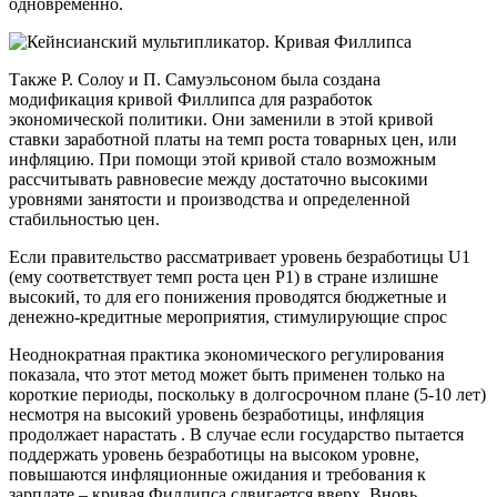
одновременно.
Кривая Филлипса
Также Р. Солоу и П. Самуэльсоном была создана
модификация кривой Филлипса для разработок
экономической политики. Они заменили в этой кривой
ставки заработной платы на темп роста товарных цен, или
инфляцию. При помощи этой кривой стало возможным
рассчитывать равновесие между достаточно высокими
уровнями занятости и производства и определенной
стабильностью цен.
Если правительство рассматривает уровень безработицы U1
(ему соответствует темп роста цен Р1) в стране излишне
высокий, то для его понижения проводятся бюджетные и
денежно-кредитные мероприятия, стимулирующие спрос
Неоднократная практика экономического регулирования
показала, что этот метод может быть применен только на
короткие периоды, поскольку в долгосрочном плане (5-10 лет)
несмотря на высокий уровень безработицы, инфляция
продолжает нарастать . В случае если государство пытается
поддержать уровень безработицы на высоком уровне,
повышаются инфляционные ожидания и требования к
зарплате – кривая Филлипса сдвигается вверх. Вновь