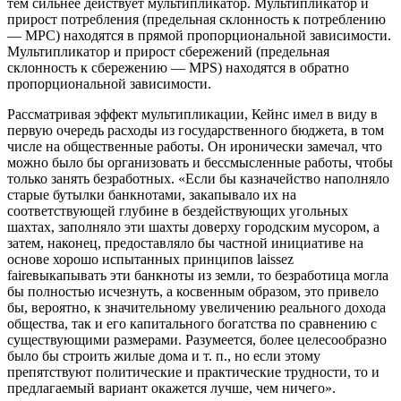
тем сильнее действует мультипликатор. Мультипликатор и
прирост потребления (предельная склонность к потреблению
— МРС) находятся в прямой пропорциональной зависимости.
Мультипликатор и прирост сбережений (предельная
склонность к сбережению — МРS) находятся в обратно
пропорциональной зависимости.
Рассматривая эффект мультипликации, Кейнс имел в виду в
первую очередь расходы из государственного бюджета, в том
числе на общественные работы. Он иронически замечал, что
можно было бы организовать и бессмысленные работы, чтобы
только занять безработных. «Если бы казначейство наполняло
старые бутылки банкнотами, закапывало их на
соответствующей глубине в бездействующих угольных
шахтах, заполняло эти шахты доверху городским мусором, а
затем, наконец, предоставляло бы частной инициативе на
основе хорошо испытанных принципов laissez
faireвыкапывать эти банкноты из земли, то безработица могла
бы полностью исчезнуть, а косвенным образом, это привело
бы, вероятно, к значительному увеличению реального дохода
общества, так и его капитального богатства по сравнению с
существующими размерами. Разумеется, более целесообразно
было бы строить жилые дома и т. п., но если этому
препятствуют политические и практические трудности, то и
предлагаемый вариант окажется лучше, чем ничего».