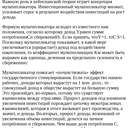
Важную роль в кейнсианской теории играет концепция
мультипликатора. Инвестиционный мультипликатор множит,
усиливает спрос в результате воздействия инвестиций на рост
дохода.
Формула мультипликатора исходит из известного нам
положения, согласно которому доход Yравен сумме
потребленияCи сбереженийS. Если принять, чтоY=1, тоC S=1.
Поскольку мультипликатор показывает, в какой мере
увеличивается (прирастает) доход под воздействием
накопления, то коэффициент мультипликации Kм может быть
выражен как единица, деленная на предельную склонность к
сбережению:
Мультипликатор помогает «почувствовать» эффект
государственного стимулирования. Если государство наняло
рабочих, доходы которых вырастут на 1 млн. долл., то
совокупный доход в обществе вырастет на большую сумму.
Это произойдет, во-первых, потому что существует
взаимосвязь между отраслями. Прирост доходов под влиянием
увеличения инвестиций порождает цепочку межотраслевых
взаимосвязей, которая в итоге вызывает рост производства, а
значит, и дохода. Во-вторых, прирост дохода, возникший от
увеличения объема инвестиций, делится на личное
потребление и сбережение. Чем выше доля потребления С,