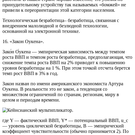
принудительному устройству так называемых «бомжей» не
привели к переориентации этой категории населения.
Технологическая
безработица– безработица, связанная с
внедрением малолюдной и безлюдной технологии,
основанной на электронной технике.
16. «Закон Оукена».
Зако́н О́укена — эмпирическая зависимость между темпом
роста ВВП и темпом роста безработицы, предполагающая, что
снижение темпа роста ВВП на 2% приводит к повышению
уровня безработицы на 1 %. При этом точкой отсчета берется
темп рост ВВП в 3% в год.
Закон назван по имени американского экономиста Артура
Оукена. В реальности это не закон, а тенденция со
множеством ограничений по странам, регионам, миру в
целом и периодам времени.
где Y — фактический ВВП, Y* — потенциальный ВВП, u_c
— уровень циклической безработицы, B — эмпирический
коэффициент чувствительности (обычно принимается 2). По