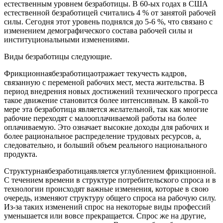
естественным уровнем безработицы. В 60-ых годах в США
естественной безработицей считались 4 % от занятой рабочей
силы. Сегодня этот уровень поднялся до 5-6 %, что связано с
изменением демографического состава рабочей силы и
институциональными изменениями.
Виды безработицы следующие.
Фрикционная
безработицаотражает текучесть кадров,
связанную с переменой рабочих мест, места жительства. В
период внедрения новых достижений технического прогресса
такое движение становится более интенсивным. В какой-то
мере эта безработица является желательной, так как многие
рабочие переходят с малооплачиваемой работы на более
оплачиваемую. Это означает высокие доходы для рабочих и
более рациональное распределение трудовых ресурсов, а,
следовательно, и больший объем реального национального
продукта.
Структурная
безработицаявляется углублением фрикционной.
С течением времени в структуре потребительского спроса и в
технологии происходят важные изменения, которые в свою
очередь, изменяют структуру общего спроса на рабочую силу.
Из-за таких изменений спрос на некоторые виды профессий
уменьшается или вовсе прекращается. Спрос же на другие,