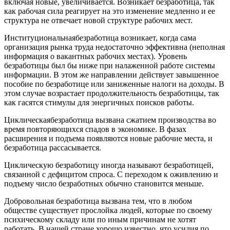
включая новые, увеличивается. Возникает безработица, так
как рабочая сила реагирует на это изменение медленно и ее
структура не отвечает новой структуре рабочих мест.
Институциональная
безработица возникает, когда сама
организация рынка труда недостаточно эффективна (неполная
информация о вакантных рабочих местах). Уровень
безработицы был бы ниже при налаженной работе системы
информации. В этом же направлении действует завышенное
пособие по безработице или заниженные налоги на доходы. В
этом случае возрастает продолжительность безработицы, так
как гасятся стимулы для энергичных поисков работы.
Циклическая
безработица вызвана сжатием производства во
время повторяющихся спадов в экономике. В фазах
расширения и подъема появляются новые рабочие места, и
безработица рассасывается.
Циклическую безработицу иногда называют безработицей,
связанной с дефицитом спроса. С переходом к оживлению и
подъему число безработных обычно становится меньше.
Добровольная
безработица вызвана тем, что в любом
обществе существует прослойка людей, которые по своему
психическому складу или по иным причинам не хотят
работать. В нашей стране хорошо известно, что усилия по