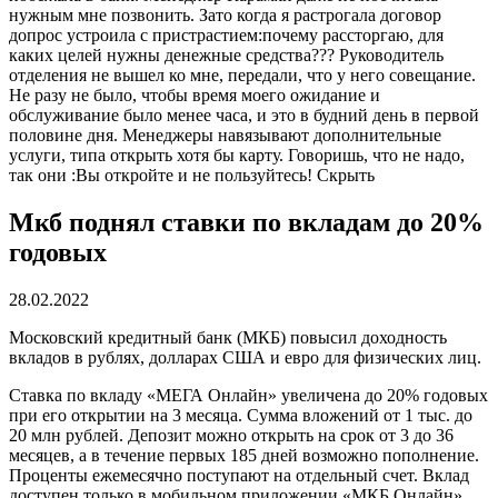
нужным мне позвонить. Зато когда я растрогала договор
допрос устроила с пристрастием:почему рассторгаю, для
каких целей нужны денежные средства??? Руководитель
отделения не вышел ко мне, передали, что у него совещание.
Не разу не было, чтобы время моего ожидание и
обслуживание было менее часа, и это в будний день в первой
половине дня. Менеджеры навязывают дополнительные
услуги, типа открыть хотя бы карту. Говоришь, что не надо,
так они :Вы откройте и не пользуйтесь!
Скрыть
Мкб поднял ставки по вкладам до 20%
годовых
28.02.2022
Московский кредитный банк (МКБ) повысил доходность
вкладов в рублях, долларах США и евро для физических лиц.
Ставка по вкладу «МЕГА Онлайн» увеличена до 20% годовых
при его открытии на 3 месяца. Сумма вложений от 1 тыс. до
20 млн рублей. Депозит можно открыть на срок от 3 до 36
месяцев, а в течение первых 185 дней возможно пополнение.
Проценты ежемесячно поступают на отдельный счет. Вклад
доступен только в мобильном приложении «МКБ Онлайн».