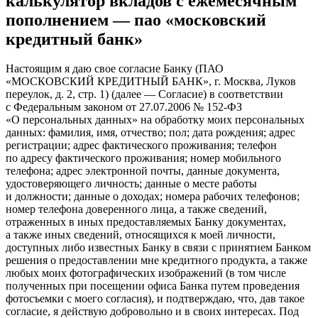
калькулятор вкладов с ежемесячным
пополнением — пао «московский
кредитный банк»
Настоящим я даю свое согласие Банку (ПАО
«МОСКОВСКИЙ КРЕДИТНЫЙ БАНК», г. Москва, Луков
переулок, д. 2, стр. 1) (далее — Согласие) в соответствии
с Федеральным законом от 27.07.2006 № 152-ФЗ
«О персональных данных» на обработку моих персональных
данных: фамилия, имя, отчество; пол; дата рождения; адрес
регистрации; адрес фактического проживания; телефон
по адресу фактического проживания; номер мобильного
телефона; адрес электронной почты, данные документа,
удостоверяющего личность; данные о месте работы
и должности; данные о доходах; номера рабочих телефонов;
номер телефона доверенного лица, а также сведений,
отраженных в иных предоставляемых Банку документах,
а также иных сведений, относящихся к моей личности,
доступных либо известных Банку в связи с принятием Банком
решения о предоставлении мне кредитного продукта, а также
любых моих фотографических изображений (в том числе
полученных при посещении офиса Банка путем проведения
фотосъемки с моего согласия), и подтверждаю, что, дав такое
согласие, я действую добровольно и в своих интересах. Под