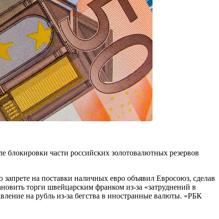
сле блокировки части российских золотовалютных резервов
о запрете на поставки наличных евро объявил Евросоюз, сделав
овить торги швейцарским франком из-за «затруднений в
авление на рубль из-за бегства в иностранные валюты. «РБК