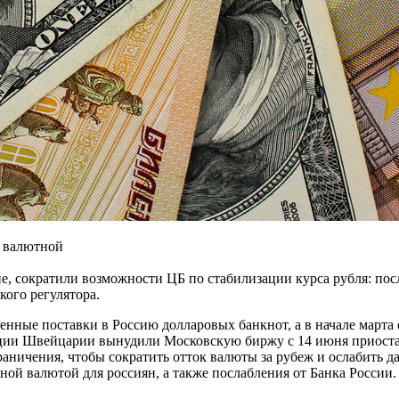
й валютной
не, сократили возможности ЦБ по стабилизации курса рубля: по
ого регулятора.
нные поставки в Россию долларовых банкнот, а в начале марта 
ции Швейцарии вынудили Московскую биржу с 14 июня приостан
раничения, чтобы сократить отток валюты за рубеж и ослабить д
ой валютой для россиян, а также послабления от Банка России.