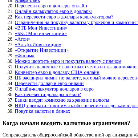
Альфа-Банк
Перевести евро в доллары онлайн
Онлайн калькулятор евро в доллары
Как перевести евро в доллары калькулятором?
Ограничения на покупку валюты у брокеров и комиссии з
«ВТБ Мои Инвестиции»
«БКС Мир инвестиций»
«Атон»
«Альфа-Инвестиции»
«Открытие Инвестиции»
«Финам»
Можно шортить евро и покупать валюту с плечом
Получить наличные с валютных счетов и вкладов можно,
Конвертер евро к доллару США онлайн
ЦБ расширил лимит по валюте, который можно перевести
Перевести доллар в евро онлайн
Онлайн-калькулятор долларов в евро
Как перевести доллары в евро?
Банки вводят комиссию за хранение валюты
НКЦ прекратил принимать обеспечение по сделкам в дол
Покупка валюты в банках
Когда начали вводить валютные ограничения?
Сопредседатель общероссийской общественной организации «‎И