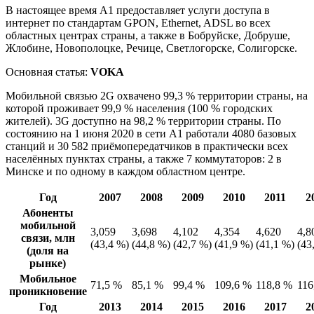
В настоящее время А1 предоставляет услуги доступа в
интернет по стандартам GPON, Ethernet, ADSL во всех
областных центрах страны, а также в Бобруйске, Добруше,
Жлобине, Новополоцке, Речице, Светлогорске, Солигорске.
Основная статья:
VOKA
Мобильной связью 2G охвачено 99,3 % территории страны, на
которой проживает 99,9 % населения (100 % городских
жителей). 3G доступно на 98,2 % территории страны. По
состоянию на 1 июня 2020 в сети А1 работали 4080 базовых
станций и 30 582 приёмопередатчиков в практически всех
населённых пунктах страны, а также 7 коммутаторов: 2 в
Минске и по одному в каждом областном центре.
Год
2007
2008
2009
2010
2011
2
Абоненты
мобильной
3,059
3,698
4,102
4,354
4,620
4,8
связи, млн
(43,4 %)
(44,8 %)
(42,7 %)
(41,9 %)
(41,1 %)
(43
(доля на
рынке)
Мобильное
71,5 %
85,1 %
99,4 %
109,6 %
118,8 %
116
проникновение
Год
2013
2014
2015
2016
2017
2