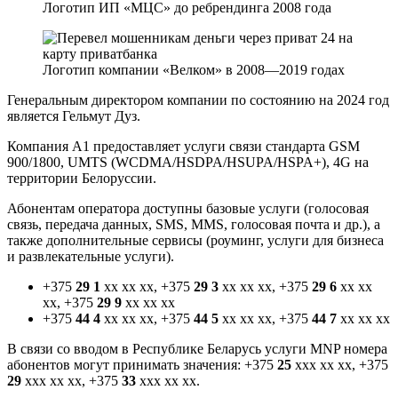
Логотип ИП «МЦС» до ребрендинга 2008 года
Логотип компании «Велком» в 2008—2019 годах
Генеральным директором компании по состоянию на 2024 год
является
Гельмут Дуз
.
Компания А1 предоставляет услуги связи стандарта
GSM
900/1800
,
UMTS
(
WCDMA
/
HSDPA
/
HSUPA
/
HSPA+
),
4G
на
территории Белоруссии.
Абонентам оператора доступны базовые услуги (голосовая
связь, передача данных, SMS, MMS, голосовая почта и др.), а
также дополнительные сервисы (роуминг, услуги для бизнеса
и развлекательные услуги).
+375
29 1
xx xx xx, +375
29 3
xx xx xx, +375
29 6
xx xx
xx, +375
29 9
xx xx xx
+375
44 4
xx xx xx, +375
44 5
xx xx xx, +375
44 7
xx xx xx
В связи со вводом в Республике Беларусь услуги
MNP
номера
абонентов могут принимать значения: +375
25
xxx xx xx, +375
29
xxx xx xx, +375
33
xxx xx xx.