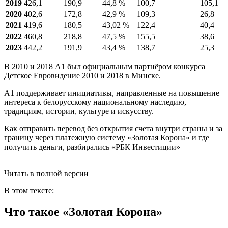
2019
426,1
190,9
44,8 %
100,7
105,1
2020
402,6
172,8
42,9 %
109,3
26,8
2021
419,6
180,5
43,02 %
122,4
40,4
2022
460,8
218,8
47,5 %
155,5
38,6
2023
442,2
191,9
43,4 %
138,7
25,3
В 2010 и 2018 A1 был официальным партнёром конкурса
Детское Евровидение 2010
и
2018
в Минске.
А1 поддерживает инициативы, направленные на повышение
интереса к белорусскому национальному наследию,
традициям, истории, культуре и искусству.
Как отправить перевод без открытия счета внутри страны и за
границу через платежную систему «Золотая Корона» и где
получить деньги, разбирались «РБК Инвестиции»
Читать в полной версии
В этом тексте:
Что такое «Золотая Корона»