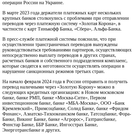
операции России на Украине.
В марте 2023 года держатели платежных карт нескольких
крупных банков
столкнулись
с проблемами при отправлении
переводов через платежную систему «Золотая Корона», в
частности с карт Тинькофф Банка, «Сбера», Альфа-Банка.
В пресс-службе платежной системы пояснили, что при
осуществлении трансграничных переводов вынуждены
руководствоваться требованиями партнеров, осуществляющих
непосредственно выплату переводов в других странах,
расчетных банков и собственного подразделения комплаенс,
которые сводятся к неготовности осуществлять операции в
нарушение санкционных режимов третьих стран.
На начало февраля 2024 года в России отправить и получить
перевод наличными через «Золотую Корону» можно в
следующих кредитных организациях: в Новом московском
банке, банке РМП, банке «Москва-Сити», Первом
инвестиционном банке, банке «МБА-Москва», ООО «Банк
Кремлевский», Примсоцбанке, Солид Банке, банке «Фридом
Финанс», Азиатско-Тихоокеанском банке, Татсоцбанке, Фора-
Банке, Викинг Банке, банке «Агророс», Газтрансбанке,
Финстар Банке, ББР Банке, Ингосстрах Банке,
Энерготрансбанке и других.