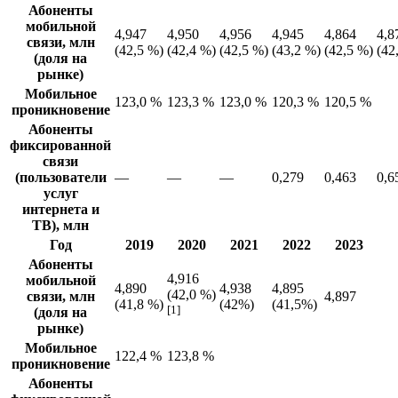
Абоненты
мобильной
4,947
4,950
4,956
4,945
4,864
4,8
связи, млн
(42,5 %)
(42,4 %)
(42,5 %)
(43,2 %)
(42,5 %)
(42
(доля на
рынке)
Мобильное
123,0 %
123,3 %
123,0 %
120,3 %
120,5 %
проникновение
Абоненты
фиксированной
связи
(пользователи
—
—
—
0,279
0,463
0,6
услуг
интернета и
ТВ), млн
Год
2019
2020
2021
2022
2023
Абоненты
4,916
мобильной
4,890
4,938
4,895
(42,0 %)
связи, млн
4,897
(41,8 %)
(42%)
(41,5%)
[1]
(доля на
рынке)
Мобильное
122,4 %
123,8 %
проникновение
Абоненты