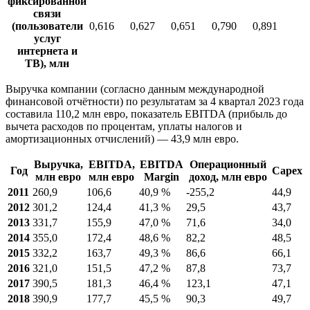
фиксированной
связи
(пользователи
0,616
0,627
0,651
0,790
0,891
услуг
интернета и
ТВ), млн
Выручка компании (согласно данным международной
финансовой отчётности) по результатам за 4 квартал 2023 года
составила 110,2 млн евро, показатель EBITDA (прибыль до
вычета расходов по процентам, уплаты налогов и
амортизационных отчислений) — 43,9 млн евро.
Выручка,
EBITDA
,
EBITDA
Операционный
Год
Capex
млн евро
млн евро
Margin
доход, млн евро
2011
260,9
106,6
40,9 %
-255,2
44,9
2012
301,2
124,4
41,3 %
29,5
43,7
2013
331,7
155,9
47,0 %
71,6
34,0
2014
355,0
172,4
48,6 %
82,2
48,5
2015
332,2
163,7
49,3 %
86,6
66,1
2016
321,0
151,5
47,2 %
87,8
73,7
2017
390,5
181,3
46,4 %
123,1
47,1
2018
390,9
177,7
45,5 %
90,3
49,7