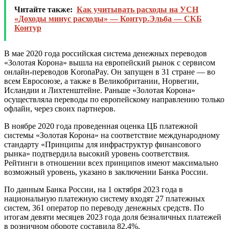
Читайте также:
Как учитывать расходы на УСН
«Доходы минус расходы» — Контур.Эльба — СКБ
Контур
В мае 2020 года российская система денежных переводов
«Золотая Корона»
вышла
на европейский рынок с сервисом
онлайн-переводов KoronaPay. Он запущен в 31 стране — во
всем Евросоюзе, а также в Великобритании, Норвегии,
Исландии и Лихтенштейне. Раньше «Золотая Корона»
осуществляла переводы по европейскому направлению только
офлайн, через своих партнеров.
В ноябре 2020 года проведенная
оценка
ЦБ платежной
системы «Золотая Корона» на соответствие международному
стандарту «Принципы для инфраструктур финансового
рынка» подтвердила высокий уровень соответствия.
Рейтинги в отношении всех принципов имеют максимально
возможный уровень, указано в заключении Банка России.
По данным
Банка России
, на 1 октября 2023 года в
национальную платежную систему входят 27 платежных
систем, 361 оператор по переводу денежных средств. По
итогам девяти месяцев 2023 года доля безналичных платежей
в розничном обороте составила 82,4%.