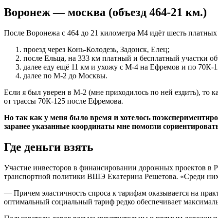
Воронеж — москва (объезд 464-21 км.)
После Воронежа с 464 до 21 километра М4 идёт шесть платных
проезд через Конь-Колодезь, Задонск, Елец;
после Ельца, на 333 км платный и бесплатный участки о
далее еду ещё 11 км и ухожу с М-4 на Ефремов и по 70К-
далее по М-2 до Москвы.
Если я был уверен в М-2 (мне приходилось по ней ездить), то к
от трассы 70К-125 после Ефремова.
Но так как у меня было время и хотелось поэкспериментиро
заранее указанные координаты мне помогли сориентироваться
Где деньги взять
Участие инвесторов в финансировании дорожных проектов в Р
транспортной политики ВШЭ Екатерина Решетова. «Среди них,
— Причем эластичность спроса к тарифам оказывается на практ
оптимальный социальный тариф редко обеспечивает максималь