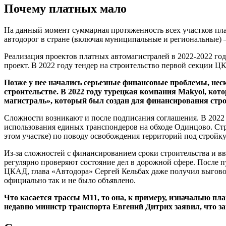
Почему платных мало
На данный момент суммарная протяженность всех участков плат
автодорог в стране (включая муниципальные и региональные) 
Реализация проектов платных автомагистралей в 2022-2022 го
проект. В 2022 году тендер на строительство первой секции 
Позже у нее начались серьезные финансовые проблемы, нес
строительстве. В 2022 году турецкая компания Makyol, к
магистраль», который был создан для финансирования стро
Сложности возникают и после подписания соглашения. В 2022 
использования единых транспондеров на обходе Одинцово. Стр
этом участке) по поводу освобождения территорий под стройку
Из-за сложностей с финансированием сроки строительства и вв
регулярно проверяют состояние дел в дорожной сфере. После 
ЦКАД, глава «Автодора» Сергей Кельбах даже получил выговор
официально так и не было объявлено.
Что касается трассы М11, то она, к примеру, изначально пл
недавно министр транспорта Евгений Дитрих заявил, что за