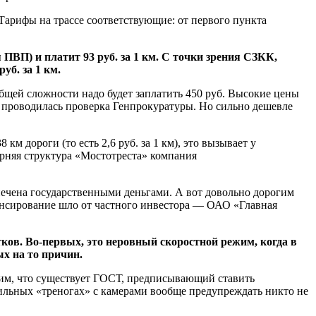
 Тарифы на трассе соответствующие: от первого пункта
 ПВП) и платит 93 руб. за 1 км. С точки зрения СЗКК,
уб. за 1 км.
 общей сложности надо будет заплатить 450 руб. Высокие цены
о проводилась проверка Генпрокуратуры. Но сильно дешевле
м дороги (то есть 2,6 руб. за 1 км), это вызывает у
ерняя структура «Мостотреста» компания
спечена государственными деньгами. А вот довольно дорогим
нансирование шло от частного инвестора — ОАО «Главная
ков. Во-первых, это неровный скоростной режим, когда в
ых на то причин.
им, что существует ГОСТ, предписывающий ставить
ильных «треногах» с камерами вообще предупреждать никто не