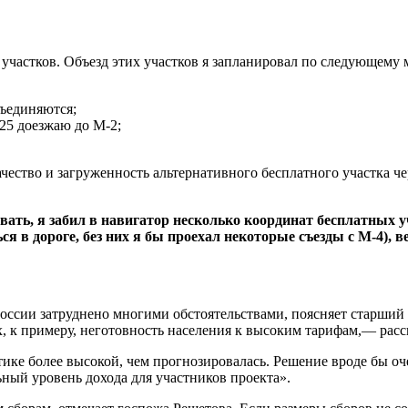
 участков. Объезд этих участков я запланировал по следующему 
бъединяются;
125 доезжаю до М-2;
ачество и загруженность альтернативного бесплатного участка че
вать, я забил в навигатор несколько координат бесплатных у
 в дороге, без них я бы проехал некоторые съезды с М-4), в
оссии затруднено многими обстоятельствами, поясняет старший
 к примеру, неготовность населения к высоким тарифам,— расск
ике более высокой, чем прогнозировалась. Решение вроде бы оч
ный уровень дохода для участников проекта».