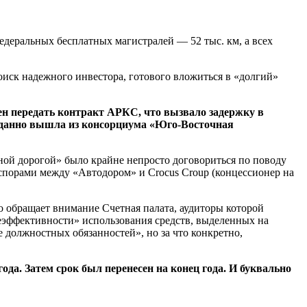
едеральных бесплатных магистралей — 52 тыс. км, а всех
оиск надежного инвестора, готового вложиться в «долгий»
ен передать контракт АРКС, что вызвало задержку в
жиданно вышла из консорциума «Юго-Восточная
вной дорогой» было крайне непросто договориться по поводу
спорами между «Автодором» и Crocus Croup (концессионер на
но обращает внимание Счетная палата, аудиторы которой
неэффективности» использования средств, выделенных на
должностных обязанностей», но за что конкретно,
ода. Затем срок был перенесен на конец года. И буквально