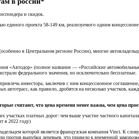
гам в россии*
анспондера и скидок.
стью единого проекта 58-149 км, реализуемого одним концессионе
особенно в Центральном регионе России), многие автовладельцы
ния «Автодор» (полное название — «Российские автомобильные 
истрали федерального значения, но исключительно бесплатные.
привлечь инвестора, заключив с ним концессионное соглашение,
вых автотрасс, как правило, дробятся на несколько участков, ка
торые считают, что цена времени менее важна, чем цена прое
их участках платных дорог: чем выше участие частного капитала 
т в 2022 году)
дельцем которой является французская компания Vinci. К слову, 
и против вырубки деревьев, что привело к временной заморозке