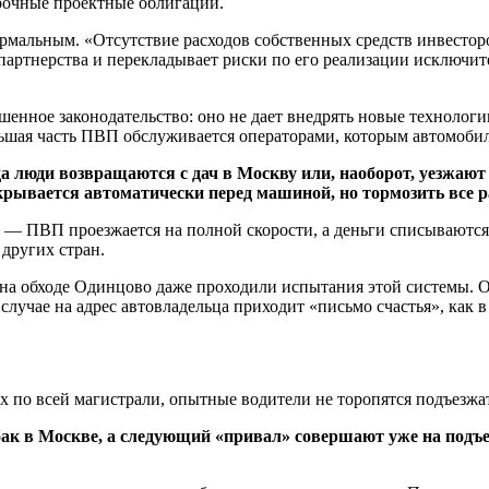
рочные проектные облигации.
ормальным. «Отсутствие расходов собственных средств инвесто
партнерства и перекладывает риски по его реализации исключит
енное законодательство: оно не дает внедрять новые технологии
ьшая часть ПВП обслуживается операторами, которым автомобил
гда люди возвращаются с дач в Москву или, наоборот, уезжаю
рывается автоматически перед машиной, но тормозить все ра
) — ПВП проезжается на полной скорости, а деньги списываются 
других стран.
во, на обходе Одинцово даже проходили испытания этой систем
 случае на адрес автовладельца приходит «письмо счастья», как в
х по всей магистрали, опытные водители не торопятся подъезж
ак в Москве, а следующий «привал» совершают уже на подъез