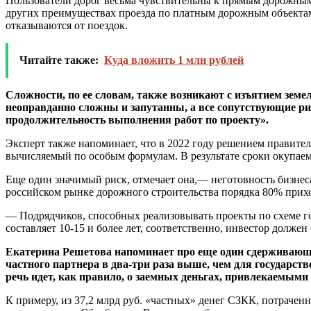
Пользователи дорог весьма чувствительны к прямым дорожным 
других преимуществах проезда по платным дорожным объектам
отказываются от поездок.
Читайте также:
Куда вложить 1 млн рублей
Сложности, по ее словам, также возникают с изъятием зем
неоправданно сложны и запутанны, а все сопутствующие ри
продолжительность выполнения работ по проекту».
Эксперт также напоминает, что в 2022 году решением правител
вычисляемый по особым формулам. В результате сроки окупае
Еще один значимый риск, отмечает она,— неготовность бизнес
российском рынке дорожного строительства порядка 80% прихо
— Подрядчиков, способных реализовывать проекты по схеме го
составляет 10-15 и более лет, соответственно, инвестор долж
Екатерина Решетова напоминает про еще один сдерживающи
частного партнера в два-три раза выше, чем для государст
речь идет, как правило, о заемных деньгах, привлекаемыми
К примеру, из 37,2 млрд руб. «частных» денег СЗКК, потрачен