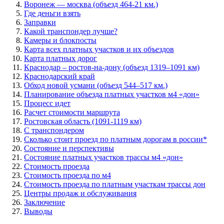
Воронеж — москва (объезд 464-21 км.)
Где деньги взять
Заправки
Какой транспондер лучше?
Камеры и блокпосты
Карта всех платных участков и их объездов
Карта платных дорог
Краснодар – ростов-на-дону (объезд 1319–1091 км)
Краснодарский край
Обход новой усмани (объезд 544–517 км.)
Планирование объезда платных участков м4 «дон»
Процесс идет
Расчет стоимости маршрута
Ростовская область (1091-1119 км)
С транспондером
Сколько стоит проезд по платным дорогам в россии*
Состояние и перспективы
Состояние платных участков трассы м4 «дон»
Стоимость проезда
Стоимость проезда по м4
Стоимость проезда по платным участкам трассы дон
Центры продаж и обслуживания
Заключение
Выводы