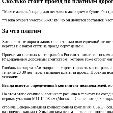
Сколько стоит проезд по платным доро
*Максимальный тариф для легкового авто днем в будни, без тр
**Пока открыт участок 58-97 км, но он является составной ча
За что платим
Хотя платные дороги давно стали частью повседневной жизни (
берутся и с какой стати за проезд берут деньги.
Проектами платных магистралей в России занимается госкомпа
(Федеральным дорожным агентством), которое тоже строит маг
Глобальная задача «Автодора» — спроектировать магистраль и 
течение 20-30 лет через взимание платы за проезд. Проекты но
условиях.
Всегда имеется определенный контингент пользователей, ко
На этом этапе обычно и возникает разница в тарифах на соседн
первых участков М11 15-58 км (Москва—Солнечногорск, откры
строила Северо-Западная концессионная компания (СЗКК), совла
разгорелся скандал с Химкинским лесом — экологи протестовал