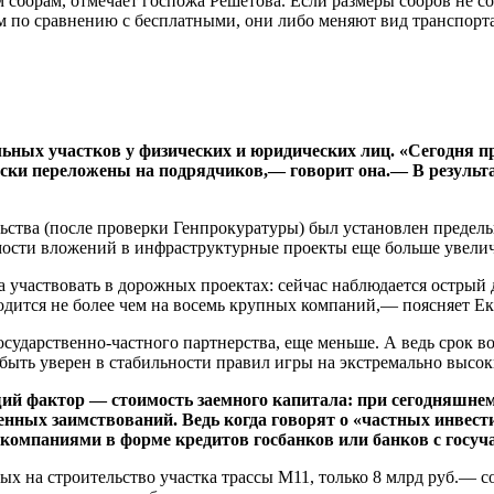
сборам, отмечает госпожа Решетова. Если размеры сборов не со
 по сравнению с бесплатными, они либо меняют вид транспорт
ельных участков у физических и юридических лиц. «Сегодня 
ски переложены на подрядчиков,— говорит она.— В результа
ьства (после проверки Генпрокуратуры) был установлен предель
мости вложений в инфраструктурные проекты еще больше увели
а участвовать в дорожных проектах: сейчас наблюдается остры
дится не более чем на восемь крупных компаний,— поясняет Ек
сударственно-частного партнерства, еще меньше. А ведь срок 
ен быть уверен в стабильности правил игры на экстремально выс
й фактор — стоимость заемного капитала: при сегодняшнем
венных заимствований. Ведь когда говорят о «частных инвест
 компаниями в форме кредитов госбанков или банков с госуч
ных на строительство участка трассы М11, только 8 млрд руб.— 