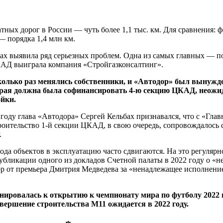
ных дорог в России — чуть более 1,1 тыс. км. Для сравнения: ф
— порядка 1,4 млн км.
дах выявила ряд серьезных проблем. Одна из самых главных — п
ЦКАД выиграла компания «Стройгазконсалтинг».
колько раз менялись собственники, и «Автодор» был вынужд
оторая должна была софинансировать 4-ю секцию ЦКАД, нео
йки.
году глава «Автодора» Сергей Кельбах признавался, что с «Гла
оительство 1-й секции ЦКАД, в свою очередь, сопровождалось 
.
ода объектов в эксплуатацию часто сдвигаются. На это регуляр
публикации одного из докладов Счетной палаты в 2022 году о «
 от премьера Дмитрия Медведева за «ненадлежащее исполнение 
анировалась к открытию к чемпионату мира по футболу 2022 г
вершение строительства М11 ожидается в 2022 году.