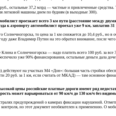
руб., остальные 37,2 млрд — частные и привлеченные средства.
ля легковой машины днем по будням (в выходные 300).
омобилист проезжает всего 3 км пути (расстояние между двумя
а к аэропорту автомобилист проехал уже 9 км, заплатив 31 р
о Солнечногорска, то цена за 1 км снижается до 10,4 руб., но в
 году даже Владимир Путин на это обратил внимание, после чег
лина и Солнечногорска — надо платить всего 100 руб. за все 38 к
обеспечило уже 90% финансирования, остальные деньги дала доч
км) действуют на участках М4 «Дон»: большая часть стройки обе
ти 20 руб. за 1 км, если считать от МКАД) — там основное фи
ысокой цены российские платные дороги имеют ряд недостат
рость может варьироваться от 90 км/ч до 130 км/ч без видим
стралях предупреждений о камерах фиксации нарушений. Отмет
онтроля, но этот документ необязателен к применению. О моб