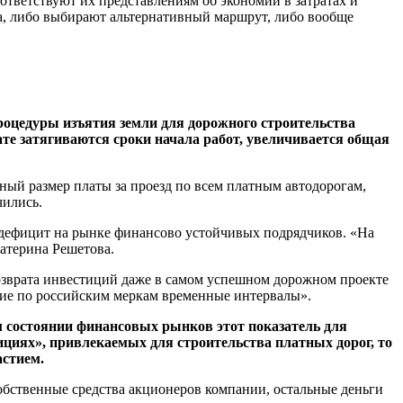
ответствуют их представлениям об экономии в затратах и
а, либо выбирают альтернативный маршрут, либо вообще
процедуры изъятия земли для дорожного строительства
те затягиваются сроки начала работ, увеличивается общая
ный размер платы за проезд по всем платным автодорогам,
чились.
й дефицит на рынке финансово устойчивых подрядчиков. «На
атерина Решетова.
возврата инвестиций даже в самом успешном дорожном проекте
окие по российским меркам временные интервалы».
 состоянии финансовых рынков этот показатель для
ициях», привлекаемых для строительства платных дорог, то
астием.
собственные средства акционеров компании, остальные деньги