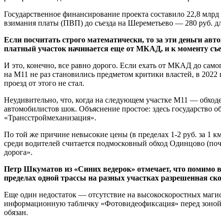
Государственное финансирование проекта составило 22,8 млрд 
взимания платы (ПВП) до съезда на Шереметьево — 280 руб. д
Если посчитать строго математически, то за эти деньги авт
платный участок начинается еще от МКАД, и к моменту съезд
И это, конечно, все равно дорого. Если ехать от МКАД до самог
на М11 не раз становились предметом критики властей, в 2022
проезд от этого не стал.
Неудивительно, что, когда на следующем участке М11 — обходе К
автомобилистов шок. Объяснение простое: здесь государство 
«Трансстроймеханизация».
По той же причине невысокие цены (в пределах 1-2 руб. за 1 
среди водителей считается подмосковный обход Одинцово (поч
дорога».
Петр Шкуматов из «Синих ведерок» отмечает, что помимо в
пределах одной трассы на разных участках разрешенная ско
Еще один недостаток — отсутствие на высокоскоростных маги
информационную табличку «Фотовидеофиксация» перед зоной к
обязан.