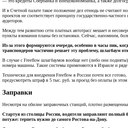
— это кредиты Сбербанка и Внешэкономбанка, а также долгос
И в Счетной палате такое положение дел отнюдь не считают н
проектов не соответствует принципу государственно-частного 
аудиторов.
Между тем развитию сети платных автотрасс мешает и несоверш
пункты взимания планы без остановки. Сейчас, напомним, бол
Из-за этого формируются очереди, особенно в часы пик, ко
транспондеров частично решает эту проблему, шлагбаум отк
В случае с Freeflow шлагбаумов вообще нет (либо они подняты
номера машины. Такие системы применяются в Израиле и ряде 
Технически для внедрения Freeflow в России почти все гото
предусмотреть штраф в 5 тыс. руб. за проезд без оплаты (в этом
Заправки
Несмотря на обилие заправочных станций, плотно размещенны
Стартуя из столицы России, водители заправляют полный б
потуже: терпеть нужно до самого Ростова-на-Дону.