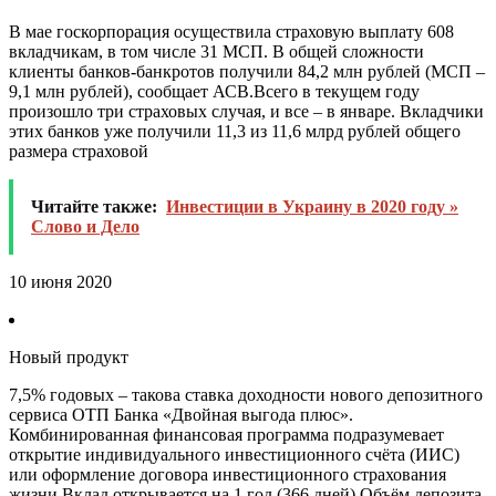
В мае госкорпорация осуществила страховую выплату 608
вкладчикам, в том числе 31 МСП. В общей сложности
клиенты банков-банкротов получили 84,2 млн рублей (МСП –
9,1 млн рублей), сообщает АСВ.Всего в текущем году
произошло три страховых случая, и все – в январе. Вкладчики
этих банков уже получили 11,3 из 11,6 млрд рублей общего
размера страховой
Читайте также:
Инвестиции в Украину в 2020 году »
Слово и Дело
10 июня 2020
Новый продукт
7,5% годовых – такова ставка доходности нового депозитного
сервиса ОТП Банка «Двойная выгода плюс».
Комбинированная финансовая программа подразумевает
открытие индивидуального инвестиционного счёта (ИИС)
или оформление договора инвестиционного страхования
жизни.Вклад открывается на 1 год (366 дней).Объём депозита