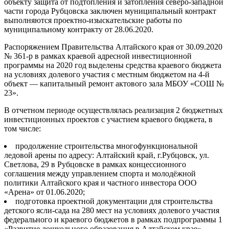
объекту защита от подтопления и затопления северо-западной
части города Рубцовска заключен муниципальный контракт
выполняются проектно-изыскательские работы по
муниципальному контракту от 28.06.2020.
Распоряжением Правительства Алтайского края от 30.09.2020
№ 361-р в рамках краевой адресной инвестиционной
программы на 2020 год выделены средства краевого бюджета
на условиях долевого участия с местным бюджетом на 4-й
объект — капитальный ремонт актового зала МБОУ «
СОШ №
23
».
В отчетном периоде осуществлялась реализация 2 бюджетных
инвестиционных проектов с участием краевого бюджета, в
том числе:
продолжение строительства многофункциональной
ледовой арены по адресу: Алтайский край, г.Рубцовск, ул.
Светлова, 29 в Рубцовске в рамках концессионного
соглашения между управлением спорта и молодёжной
политики Алтайского края и частного инвестора ООО
«
Арена
» от 01.06.2020;
подготовка проектной документации для строительства
детского ясли-сада на 280 мест на условиях долевого участия
федерального и краевого бюджетов в рамках подпрограммы 1
«
Развитие дошкольного образования в Алтайском крае
»