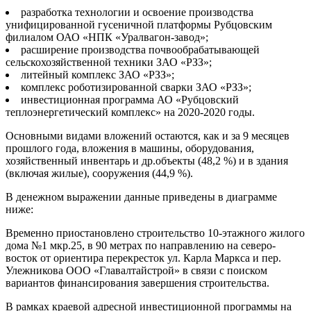
разработка технологии и освоение производства
унифицированной гусеничной платформы Рубцовским
филиалом ОАО «НПК «
Уралвагон-завод
»;
расширение производства почвообрабатывающей
сельскохозяйственной техники ЗАО «
РЗЗ
»;
литейный комплекс ЗАО «
РЗЗ
»;
комплекс роботизированной сварки ЗАО «
РЗЗ
»;
инвестиционная программа АО «
Рубцовский
теплоэнергетический комплекс
» на 2020-2020 годы.
Основными видами вложений остаются, как и за 9 месяцев
прошлого года, вложения в машины, оборудования,
хозяйственный инвентарь и др.объекты (48,2 %) и в здания
(включая жилые), сооружения (44,9 %).
В денежном выражении данные приведены в диаграмме
ниже:
Временно приостановлено строительство 10-этажного жилого
дома №1 мкр.25, в 90 метрах по направлению на северо-
восток от ориентира перекресток ул. Карла Маркса и пер.
Улежникова ООО «
Главалтайстрой
» в связи с поиском
вариантов финансирования завершения строительства.
В рамках краевой адресной инвестиционной программы на