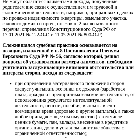
Не могут облагаться алиментами доходы, полученные
родителем вне связи с осуществлением им трудовой и
экономической деятельности, например, при разовых сделках
по продаже недвижимости (квартиры, земельного участка,
садового домика и проч., пп. «о» п. 2 вышеназванного
перечня; определения Конституционного Суда РФ от
17.01.2021 № 122-О-О и 11.05.2021 № 800-О-Р).
Сложившаяся судебная практика основывается на
позиции, изложенной в п. 8 Постановления Пленума
Верховного Суда РФ № 56, согласно которой, решая
вопросы об установлении размера алиментов, необходимо
учитывать заслуживающие внимания обстоятельства или
интересы сторон, исходя из следующего:
при определении материального положения сторон
следует учитывать все виды их доходов (заработная
плата, доходы от предпринимательской деятельности, от
использования результатов интеллектуальной
деятельности, пенсии, пособия, выплаты в счет
возмещения вреда здоровью и другие выплаты), а также
любое принадлежащее им имущество (в том числе
ценные бумаги, паи, вклады, внесенные в кредитные
организации, доли в уставном капитале общества с
ограниченной ответственностью);