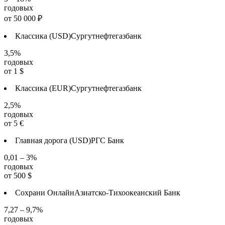
годовых
от
50 000
₽
Классика (USD)
Сургутнефтегазбанк
3,5%
годовых
от
1
$
Классика (EUR)
Сургутнефтегазбанк
2,5%
годовых
от
5
€
Главная дорога (USD)
РГС Банк
0,01 – 3%
годовых
от
500
$
Сохрани Онлайн
Азиатско-Тихоокеанский Банк
7,27 – 9,7%
годовых