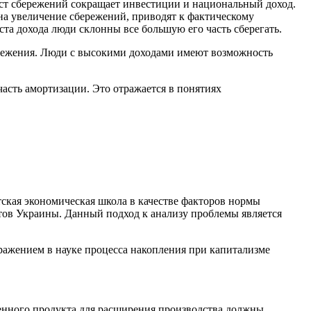
ост сбережений сокращает инвестиции и национальный доход.
 на увеличение сбережений, приводят к фактическому
а дохода люди склонны все большую его часть сберегать.
бережения. Люди с высокими доходами имеют возможность
часть амортизации. Это отражается в понятиях
ская экономическая школа в качестве факторов нормы
стов Украины. Данный подход к анализу проблемы является
тражением в науке процесса накопления при капитализме
венного продукта для расширения производства должны