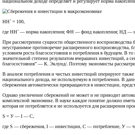
национальном доходе определяет и регулирует норма накоплен
НН` = 100,
где НН` — норма накопления; ФН — фонд накопления; НД — 
При рассмотрении сущности общественного воспроизводства б
неустранимое противоречие расширенного воспроизводства, бл
условием роста благосостояния и потребления в будущем. В то
значительной степени результатом вчерашних инвестиций, а се
благосостояния” — К. Эклунд/. Поэтому экономисты рассматр
В анализе потребления и чистых инвестиций оперируют также 
национального дохода, не используемую в потреблении. В дан
сбережения автоматически превращаются в инвестиции, предст
Однако увеличение сбережений не может и не приводит автомат
комплексной экономике. В науке каждое понятие должно иметь 
которая не потребляется и не используется для расширения пр
S = У — I — C,
где S — сбережения, I — инвестиции, С — потребление, У — 