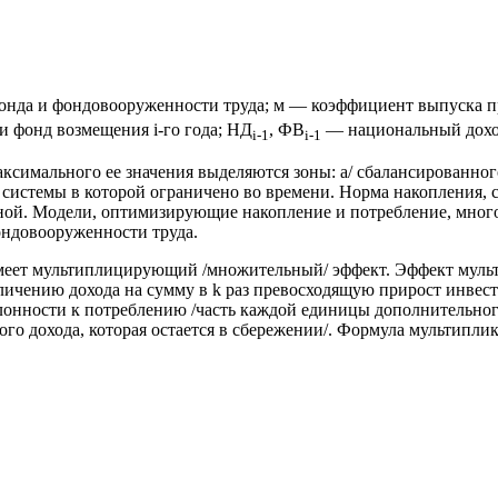
фонда и фондовооруженности труда; м — коэффициент выпуска 
 фонд возмещения і-го года; HД
, ФВ
— национальный доход
i-1
i-1
симального ее значения выделяются зоны: а/ сбалансированного
ие системы в которой ограничено во времени. Норма накопления
есной. Модели, оптимизирующие накопление и потребление, мн
ондовооруженности труда.
имеет мультиплицирующий /множительный/ эффект. Эффект мульт
чению дохода на сумму в k раз превосходящую прирост инвести
нности к потреблению /часть каждой единицы дополнительного 
го дохода, которая остается в сбережении/. Формула мультипли