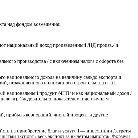
кта над фондом возмещения:
ют национальный доход произведенный /НД произв./ и
ьного производства / с включением налога с оборота без
го национального дохода на величину сальдо экспорта и
й, незаконченного и списанного строительства и т.п.
тый национальный продукт /ЧНП/ и как национальный доход /
налоги). Следовательно, показателем, идентичным
ий, прибыль корпораций, чистый процент и другие
ств на приобретение благ и услуг/, I — инвестиции /затраты
чистый экспорт / весь экспорт за вычетом импорта/. Формула