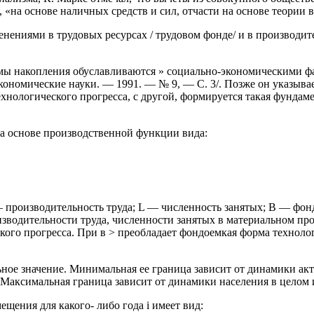
 «на основе наличных средств и сил, отчасти на основе теории ве
нениями в трудовых ресурсах / трудовом фонде/ и в производит
мы накопления обуславливаются » социально-экономическими фа
ономические науки. — 1991. — № 9, — С. 3/. Позже он указывае
хнологического прогресса, с другой, формируется такая фундам
.
а основе производственной функции вида:
 производительность труда; L — численность занятых; В — фонд
изводительности труда, численности занятых в материальном пр
го прогресса. При в > преобладает фондоемкая форма технолог
ое значение. Минимальная ее граница зависит от динамики акт
Максимальная граница зависит от динамики населения в целом 
ения для какого- либо года i имеет вид: