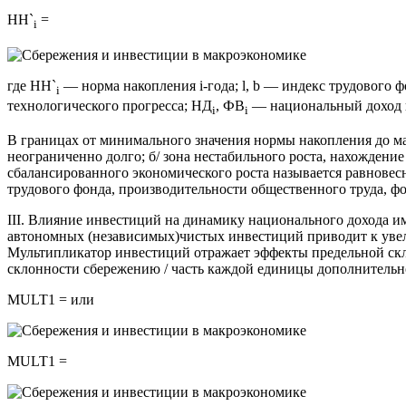
НH`
=
i
где НН`
— норма накопления i-года;
l
, b — индекс трудового 
i
технологического прогресса; НД
, ФВ
— национальный доход и
i
і
В границах от минимального значения нормы накопления до мак
неограниченно долго; б/ зона нестабильного роста, нахожден
сбалансированного экономического роста называется равнов
трудового фонда, производительности общественного труда, ф
III. Влияние инвестиций на динамику национального дохода 
автономных (независимых)чистых инвестиций приводит к увели
Мультипликатор инвестиций отражает эффекты предельной скло
склонности сбережению / часть каждой единицы дополнительно
MULT1 = или
MULT1 =