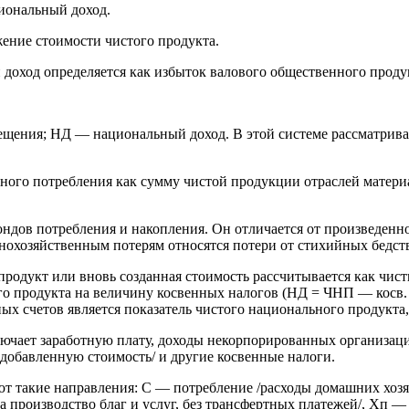
циональный доход.
ение стоимости чистого продукта.
 доход определяется как избыток валового общественного проду
ения; НД — национальный доход. В этой системе рассматрива
го потребления как сумму чистой продукции отраслей материал
дов потребления и накопления. Он отличается от произведенно
охозяйственным потерям относятся потери от стихийных бедстви
родукт или вновь созданная стоимость рассчитывается как чис
го продукта на величину косвенных налогов (НД = ЧНП — косв. 
х счетов является показатель чистого национального продукта,
лючает заработную плату, доходы некорпорированных организац
 добавленную стоимость/ и другие косвенные налоги.
т такие направления: С — потребление /расходы домашних хозяй
 производство благ и услуг, без трансфертных платежей/, Хп — 