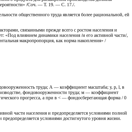
роятности» /Соч. — Т. 19. — С. 17./.
ельности общественного труда является более рациональной, ей
кторами, связанными прежде всего с ростом населения и
т: «Под влиянием динамики населения /и его активной части/,
ентальная макропропорция, как норма накопления» /
овооруженность труда; А — коэффициент масштаба; у, р,
l
, в
оизводстве, фондовооруженности труда; м — коэффициент
ического прогресса, а при в < — фондосберегающая форма / 0
ивной части населения и предопределяется условиями полной
и предопределяется условиями достигнутого уровня жизни.