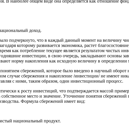
ия. В наиболее общем виде она определяется как отношение фон
национальный доход.
ыло подчеркнуто, что в каждый данный момент на величину чис
агодаря которому развивается экономика, растет благосостояние
 время как потребление текущее является результатом чистых ин
годняшние инвестиции, в свою очередь, закладывают основы зав
ивают норму накопления как исходную величину в определении
понятием сбережений, которое было введено в научный оборот 
ном случае сбережения и накопление /инвестиции/ не имеют ник
авляя с ними, таким образом, один инвестиционный процесс.
ически к росту инвестиций, что подтверждается массой примеро
собственное место и значение. Уточнение понятия сбережений п
оизводства. Формула сбережений имеет вид:
чистый национальный продукт.