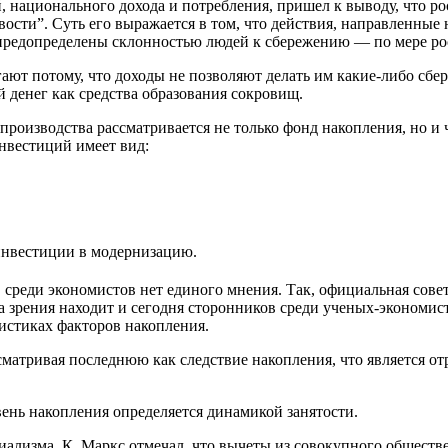
, национального дохода и потребления, пришел к выводу, что р
вости”. Суть его выражается в том, что действия, направленные
редопределены склонностью людей к сбережению — по мере рост
гают потому, что доходы не позволяют делать им какие-либо с
й денег как средства образования сокровищ.
производства рассматривается не только фонд накопления, но и 
нвестиций имеет вид:
нвестиции в модернизацию.
среди экономистов нет единого мнения. Так, официальная совет
ка зрения находит и сегодня сторонников среди ученых-экономи
ристиках факторов накопления.
сматривая последнюю как следствие накопления, что является о
вень накопления определяется динамикой занятости.
циализма, К. Маркс отмечал, что вычеты из совокупного общест