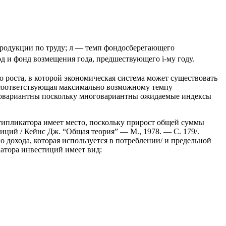
продукции по труду; л — темп фондосберегающего
 и фонд возмещения года, предшествующего i-му году.
 роста, в которой экономическая система может существовать
, соответствующая максимально возможному темпу
оговариантны поскольку многовариантны ожидаемые индексы
ипликатора имеет место, поскольку прирост общей суммы
ций / Кейнс Дж. “Общая теория” — М., 1978. — С. 179/.
дохода, которая используется в потреблении/ и предельной
катора инвестиций имеет вид: