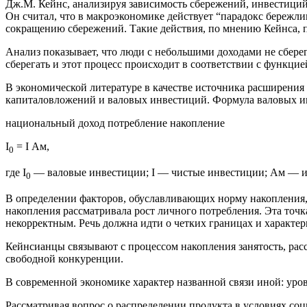
Дж.М. Кейнс, анализируя зависимость сбережений, инвестиций
Он считал, что в макроэкономике действует “парадокс бережли
сокращению сбережений. Такие действия, по мнению Кейнса, п
Анализ показывает, что люди с небольшими доходами не сбере
сберегать и этот процесс происходит в соответствии с функцие
В экономической литературе в качестве источника расширения 
капиталовложений и валовых инвестиций. Формула валовых и
национальный доход потребление накопление
I
= I Ам,
0
где I
— валовые инвестиции; I — чистые инвестиции; Ам — и
0
В определении факторов, обуславливающих норму накопления, 
накопления рассматривала рост личного потребления. Эта точ
некорректным. Речь должна идти о четких границах и характе
Кейнcианцы связывают с процессом накопления занятость, рас
свободной конкуренции.
В современной экономике характер названной связи иной: уро
Рассматривая вопрос о распределении продукта в условиях со