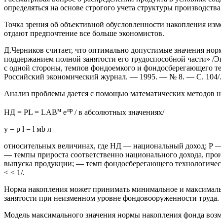
определяться на основе строгого учета структуры производства,
Точка зрения об объективной обусловленности накопления изме
отдают предпочтение все больше экономистов.
Д.Черников считает, что оптимально допустимые значения нор
поддержанием полной занятости его трудоспособной части» /Эк
с одной стороны, темпов фондоемкого и фондосберегающего те
Российский экономический журнал. — 1995. — № 8. — С. 104/
Анализ проблемы дается с помощью математических методов н
м
лр
НД = PL = LAB
e
/ в абсолютных значениях/
у = р
l
=
l
мb л
относительных величинах, где НД — национальный доход; Р —
— темпы прироста соответственно национального дохода, про
выпуска продукции; — темп фондосберегающего технологическо
< < 1/.
Норма накопления может принимать минимальное и максимальн
занятости при неизменном уровне фондовооруженности труда. 
Модель максимального значения нормы накопления фонда возмещ