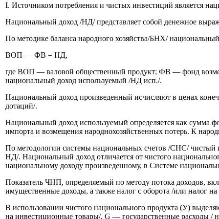
I. Источником потребления и чистых инвестиций является на
Национальный доход /НД/ представляет собой денежное выраж
По методике баланса народного хозяйства/БНХ/ национальный
ВОП — ФВ = НД,
где ВОП — валовой общественный продукт; ФВ — фонд возмещ
национальный доход используемый /НД исп./.
Национальный доход произведенный исчисляют в ценах конечно
дотаций/.
Национальный доход используемый определяется как сумма фон
импорта и возмещения народнохозяйственных потерь. К народн
По методологии системы национальных счетов /СНС/ чистый п
НД/. Национальный доход отличается от чистого национально
национальному доходу произведенному, в Системе национальны
Показатель ЧНП, определяемый по методу потока доходов, вк
имущественные доходы, а также налог с оборота /или налог на
В использовании чистого национального продукта (У) выделяю
на инвестиционные товары/, G — государственные расходы / на