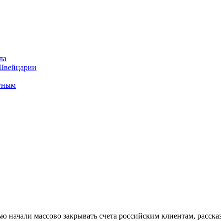
ла
 Швейцарии
стным
 начали массово закрывать счета российским клиентам, рассказа