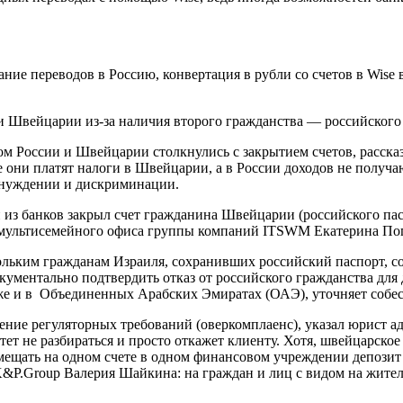
ние переводов в Россию, конвертация в рубли со счетов в Wise
и Швейцарии из-за наличия второго гражданства — российского
вом России и Швейцарии столкнулись с закрытием счетов, расс
 они платят налоги в Швейцарии, а в России доходов не получа
ринуждении и дискриминации.
 из банков закрыл счет гражданина Швейцарии (российского паспор
ер мультисемейного офиса группы компаний ITSWM Екатерина По
кольким гражданам Израиля, сохранивших российский паспорт, 
ументально подтвердить отказ от российского гражданства для
же и в Объединенных Арабских Эмиратах (ОАЭ), уточняет собе
ние регуляторных требований (оверкомплаенс), указал юрист а
ет не разбираться и просто откажет клиенту. Хотя, швейцарско
мещать на одном счете в одном финансовом учреждении депозит 
P.Group Валерия Шайкина: на граждан и лиц с видом на жител