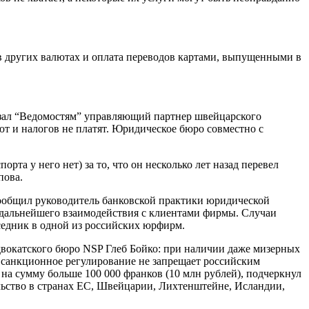
 в других валютах и оплата переводов картами, выпущенными в
казал “Ведомостям” управляющий партнер швейцарского
ют и налогов не платят. Юридическое бюро совместно с
та у него нет) за то, что он несколько лет назад перевел
пова.
сообщил руководитель банковской практики юридической
 дальнейшего взаимодействия с клиентами фирмы. Случаи
седник в одной из российских юрфирм.
двокатского бюро NSP Глеб Бойко: при наличии даже мизерных
е санкционное регулирование не запрещает российским
на сумму больше 100 000 франков (10 млн рублей), подчеркнул
ьство в странах ЕС, Швейцарии, Лихтенштейне, Исландии,