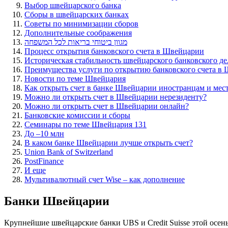
Выбор швейцарского банка
Сборы в швейцарских банках
Советы по минимизации сборов
Дополнительные соображения
מגוון ביטוחי בריאות לכל המשפחה
Процесс открытия банковского счета в Швейцарии
Историческая стабильность швейцарского банковского де
Преимущества услуги по открытию банковского счета в
Новости по теме Швейцария
Как открыть счет в банке Швейцарии иностранцам и ме
Можно ли открыть счет в Швейцарии нерезиденту?
Можно ли открыть счет в Швейцарии онлайн?
Банковские комиссии и сборы
Семинары по теме Швейцария 131
До –10 млн
В каком банке Швейцарии лучше открыть счет?
Union Bank of Switzerland
PostFinance
И еще
Мультивалютный счет Wise – как дополнение
Банки Швейцарии
Крупнейшие швейцарские банки UBS и Сredit Suisse этой осенью