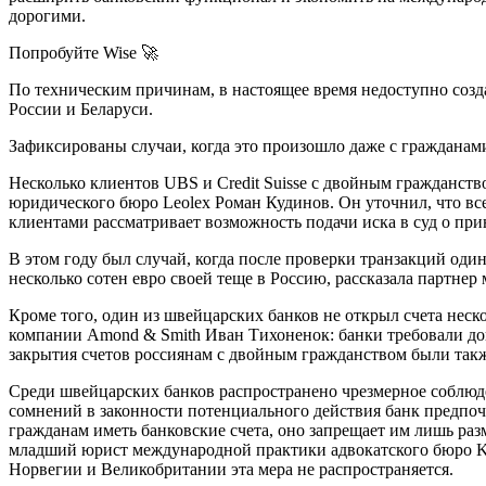
дорогими.
Попробуйте Wise 🚀
По техническим причинам, в настоящее время недоступно созда
России и Беларуси.
Зафиксированы случаи, когда это произошло даже с гражданам
Несколько клиентов UBS и Credit Suisse с двойным гражданст
юридического бюро Leolex Роман Кудинов. Он уточнил, что все
клиентами рассматривает возможность подачи иска в суд о п
В этом году был случай, когда после проверки транзакций один
несколько сотен евро своей теще в Россию, рассказала партн
Кроме того, один из швейцарских банков не открыл счета нес
компании Amond & Smith Иван Тихоненок: банки требовали док
закрытия счетов россиянам с двойным гражданством были так
Среди швейцарских банков распространено чрезмерное соблюде
сомнений в законности потенциального действия банк предпочт
гражданам иметь банковские счета, оно запрещает им лишь раз
младший юрист международной практики адвокатского бюро K&
Норвегии и Великобритании эта мера не распространяется.