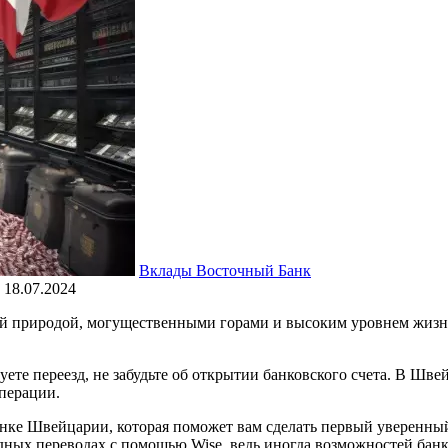
Вклады Восточный Банк
18.07.2024
вой природой, могущественными горами и высоким уровнем жизн
уете переезд, не забудьте об открытии банковского счета. В Шв
операции.
анке Швейцарии, которая поможет вам сделать первый уверенный 
ых переводах с помощью Wise, ведь иногда возможностей банков