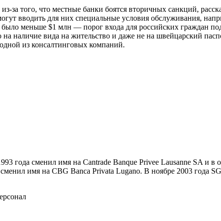
з-за того, что местные банки боятся вторичных санкций, расска
 и могут вводить для них специальные условия обслуживания, н
х было меньше $1 млн — порог входа для российских граждан под
на наличие вида на жительство и даже не на швейцарский паспор
к одной из консалтинговых компаний.
1993 года сменил имя на Cantrade Banque Privee Lausanne SA и в
 и сменил имя на CBG Banca Privata Lugano. В ноябре 2003 года
персонал