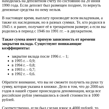
находилась на депозитном счету по состоянию на 20 июня
1990 года. Если депозит был размещен позднее, то вернуть
денежные средства по нему нельзя.
В настоящее время, выплату производят всем вкладчикам, а
также их наследникам, но в разных суммах. Те, кто родился в
1945 г. и ранее, получают её в трехкратном размере; а если вы
родились в период с 1946 по 1991 гг. – в двухкратном.
Также сумма имеет прямую зависимость от времени
закрытия вклада. Существуют понижающие
коэффициенты:
закрытие вклада после 1996 г. – 1;
в 1995 г. – 0,9;
в 1994 г. – 0,8;
в 1993 г. – 0,7;
в 1992 г. – 0,6.
Обратите внимание, что вы не сможете получить на руки ту
сумму, которая указана в книжке. Дело в том, что до 2000-ых
годов в нашей стране происходила деноминация, когда все
российские рубли уменьшились в своей стоимости в 1000
рублей.
Соответственно, если был сделан взнос в 4000 рублей, то