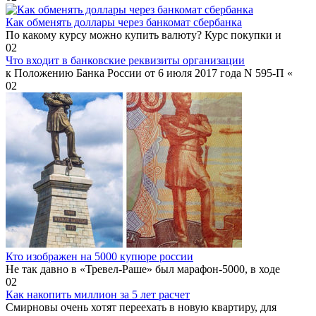
Как обменять доллары через банкомат сбербанка
По какому курсу можно купить валюту? Курс покупки и
0
2
Что входит в банковские реквизиты организации
к Положению Банка России от 6 июля 2017 года N 595-П «
0
2
Кто изображен на 5000 купюре россии
Не так давно в «Тревел-Раше» был марафон-5000, в ходе
0
2
Как накопить миллион за 5 лет расчет
Смирновы очень хотят переехать в новую квартиру, для