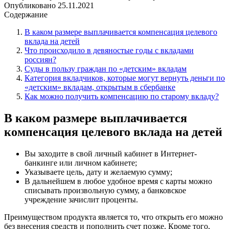
Опубликовано
25.11.2021
Содержание
В каком размере выплачивается компенсация целевого
вклада на детей
Что происходило в девяностые годы с вкладами
россиян?
Суды в пользу граждан по «детским» вкладам
Категория вкладчиков, которые могут вернуть деньги по
«детским» вкладам, открытым в сбербанке
Как можно получить компенсацию по старому вкладу?
В каком размере выплачивается
компенсация целевого вклада на детей
Вы заходите в свой личный кабинет в Интернет-
банкинге или личном кабинете;
Указываете цель, дату и желаемую сумму;
В дальнейшем в любое удобное время с карты можно
списывать произвольную сумму, а банковское
учреждение зачислит проценты.
Преимуществом продукта является то, что открыть его можно
без внесения средств и пополнить счет позже. Кроме того,