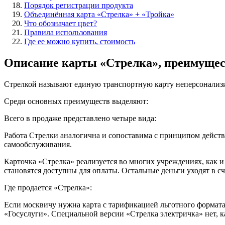
Порядок регистрации продукта
Объединённая карта «Стрелка» + «Тройка»
Что обозначает цвет?
Правила использования
Где ее можно купить, стоимость
Описание карты «Стрелка», преимущес
Стрелкой называют единую транспортную карту неперсонализи
Среди основных преимуществ выделяют:
Всего в продаже представлено четыре вида:
Работа Стрелки аналогична и сопоставима с принципом действ
самообслуживания.
Карточка «Стрелка» реализуется во многих учреждениях, как и 
становятся доступны для оплаты. Остальные деньги уходят в с
Где продается «Стрелка»:
Если москвичу нужна карта с тарификацией льготного формата
«Госуслуги». Специальной версии «Стрелка электричка» нет, 