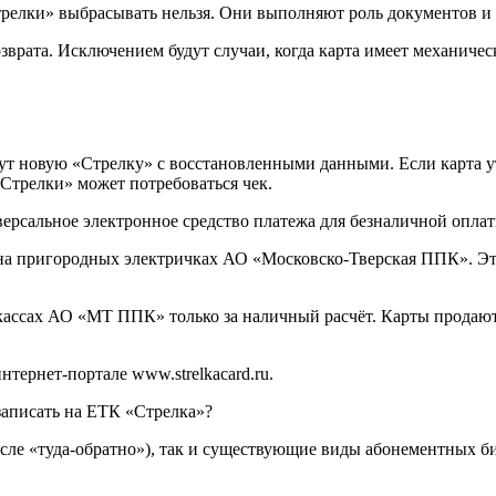
релки» выбрасывать нельзя. Они выполняют роль документов и 
врата. Исключением будут случаи, когда карта имеет механичес
т новую «Стрелку» с восстановленными данными. Если карта уте
Стрелки» может потребоваться чек.
ерсальное электронное средство платежа для безналичной оплат
на пригородных электричках АО «Московско-Тверская ППК». Это
ссах АО «МТ ППК» только за наличный расчёт. Карты продаются
ернет-портале www.strelkacard.ru.
записать на ЕТК «Стрелка»?
исле «туда-обратно»), так и существующие виды абонементных б