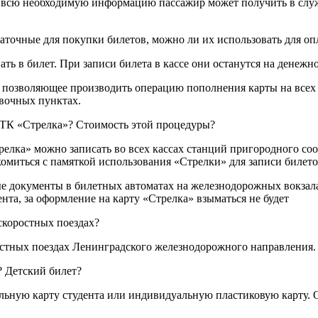
ты всю необходимую информацию пассажир может получить в сл
таточные для покупки билетов, можно ли их использовать для оп
ать в билет. При записи билета в кассе они останутся на денежн
, позволяющее производить операцию пополнения карты на все
овочных пунктах.
 ЕТК «Стрелка»? Стоимость этой процедуры?
трелка» можно записать во всех кассах станций пригородного с
миться с памяткой использования «Стрелки» для записи билето
ные документы в билетных автоматах на железнодорожных вокз
та, за оформление на карту «Стрелка» взыматься не будет
скоростных поездах?
ростных поездах Ленинградского железнодорожного направления.
? Детский билет?
льную карту студента или индивидуальную пластиковую карту. 