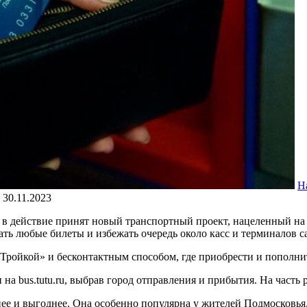
Н
30.11.2023
а в действие принят новый транспортный проект, нацеленный н
ать любые билеты и избежать очередь около касс и терминалов 
«Тройкой» и бесконтактным способом, где приобрести и пополнит
на bus.tutu.ru, выбрав город отправления и прибытия. На часть 
нее и выгоднее. Она особенно популярна у жителей Подмосковья,