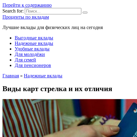
Перейти к содержанию
Search for:
Проценты по вкладам
Лучшие вклады для физических лиц на сегодня
Выгодные вклады
Надежные вклады
Удобные вклады
Для молодёжи
Для семей
Для пенсионеров
Главная
»
Надежные вклады
Виды карт стрелка и их отличия