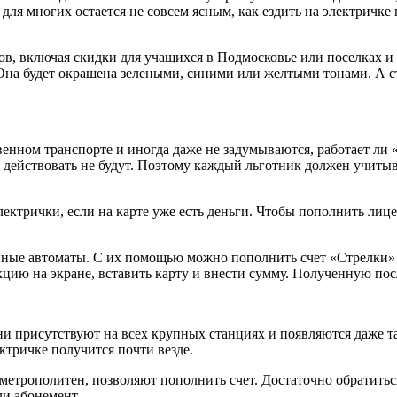
ля многих остается не совсем ясным, как ездить на электричке
ов, включая скидки для учащихся в Подмосковье или поселках и
Она будет окрашена зелеными, синими или желтыми тонами. А ст
нном транспорте и иногда даже не задумываются, работает ли «
ействовать не будут. Поэтому каждый льготник должен учитыват
ектрички, если на карте уже есть деньги. Чтобы пополнить лиц
ые автоматы. С их помощью можно пополнить счет «Стрелки» и 
кцию на экране, вставить карту и внести сумму. Полученную по
и присутствуют на всех крупных станциях и появляются даже та
ктричке получится почти везде.
етрополитен, позволяют пополнить счет. Достаточно обратиться
ли абонемент.