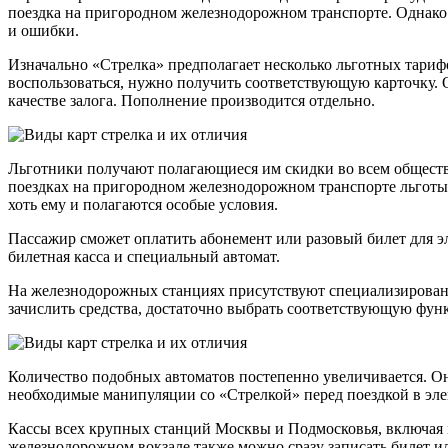
поездка на пригородном железнодорожном транспорте. Однако д
и ошибки.
Изначально «Стрелка» предполагает несколько льготных тариф
воспользоваться, нужно получить соответствующую карточку. 
качестве залога. Пополнение производится отдельно.
Льготники получают полагающиеся им скидки во всем обществе
поездках на пригородном железнодорожном транспорте льготы д
хоть ему и полагаются особые условия.
Пассажир сможет оплатить абонемент или разовый билет для эл
билетная касса и специальный автомат.
На железнодорожных станциях присутствуют специализированн
зачислить средства, достаточно выбрать соответствующую фун
Количество подобных автоматов постепенно увеличивается. Он
необходимые манипуляции со «Стрелкой» перед поездкой в эле
Кассы всех крупных станций Москвы и Подмосковья, включая м
железнодорожном вокзале также можно сразу записать билет и