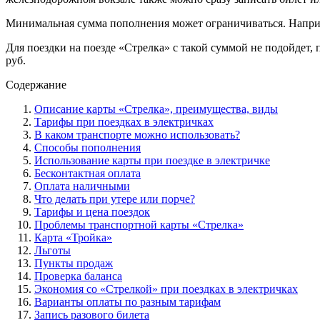
Минимальная сумма пополнения может ограничиваться. Наприме
Для поездки на поезде «Стрелка» с такой суммой не подойдет
руб.
Содержание
Описание карты «Стрелка», преимущества, виды
Тарифы при поездках в электричках
В каком транспорте можно использовать?
Способы пополнения
Использование карты при поездке в электричке
Бесконтактная оплата
Оплата наличными
Что делать при утере или порче?
Тарифы и цена поездок
Проблемы транспортной карты «Стрелка»
Карта «Тройка»
Льготы
Пункты продаж
Проверка баланса
Экономия со «Стрелкой» при поездках в электричках
Варианты оплаты по разным тарифам
Запись разового билета