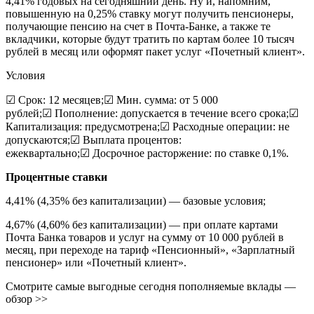
4,41% годовых на сегодняшний день. Ну и, напомним,
повышенную на 0,25% ставку могут получить пенсионеры,
получающие пенсию на счет в Почта-Банке, а также те
вкладчики, которые будут тратить по картам более 10 тысяч
рублей в месяц или оформят пакет услуг «Почетный клиент».
Условия
☑ Срок: 12 месяцев;☑ Мин. сумма: от 5 000
рублей;☑ Пополнение: допускается в течение всего срока;☑
Капитализация: предусмотрена;☑ Расходные операции: не
допускаются;☑ Выплата процентов:
ежеквартально;☑ Досрочное расторжение: по ставке 0,1%.
Процентные ставки
4,41% (4,35% без капитализации) — базовые условия;
4,67% (4,60% без капитализации) — при оплате картами
Почта Банка товаров и услуг на сумму от 10 000 рублей в
месяц, при переходе на тариф «Пенсионный», «Зарплатный
пенсионер» или «Почетный клиент».
Смотрите самые выгодные сегодня пополняемые вклады —
обзор >>