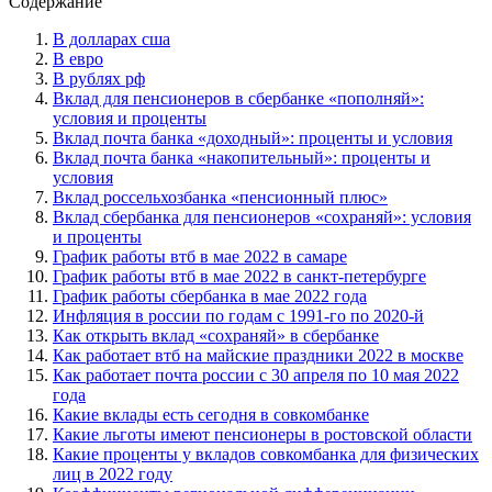
Содержание
В долларах сша
В евро
В рублях рф
Вклад для пенсионеров в сбербанке «пополняй»:
условия и проценты
Вклад почта банка «доходный»: проценты и условия
Вклад почта банка «накопительный»: проценты и
условия
Вклад россельхозбанка «пенсионный плюс»
Вклад сбербанка для пенсионеров «сохраняй»: условия
и проценты
График работы втб в мае 2022 в самаре
График работы втб в мае 2022 в санкт-петербурге
График работы сбербанка в мае 2022 года
Инфляция в россии по годам с 1991-го по 2020-й
Как открыть вклад «сохраняй» в сбербанке
Как работает втб на майские праздники 2022 в москве
Как работает почта россии с 30 апреля по 10 мая 2022
года
Какие вклады есть сегодня в совкомбанке
Какие льготы имеют пенсионеры в ростовской области
Какие проценты у вкладов совкомбанка для физических
лиц в 2022 году