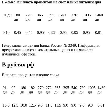
Ежемес. выплата процентов на счет или капитализация
91 дн
180
270
365
395
540
730
1095
1460
дн
дн
дн
дн
дн
дн
дн
дн
0,10
0,45
0,45
0,95
0,95
0,95
0,95
0,95
0,01
Генеральная лицензия Банка России № 3349. Информация
предоставлена в ознакомительных целях и не является
публичной офертой.
В рублях рф
Выплата процентов в конце срока
91
92
180
182
270
272
365
395
540
730
1095
1460
дн
дн
дн
дн
дн
дн
дн
дн
дн
дн
дн
дн
10,0
12,5
10,0
12,5
9,0
11,5
11,5
9,0
9,0
9,0
9,0
0,01