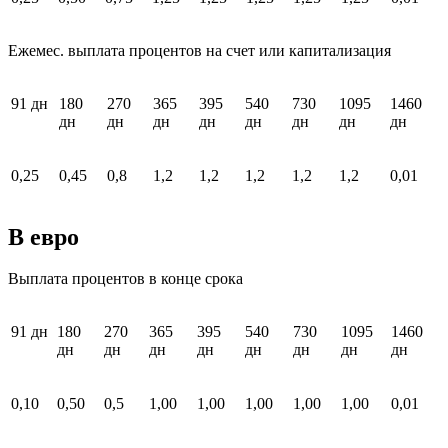
Ежемес. выплата процентов на счет или капитализация
91 дн
180
270
365
395
540
730
1095
1460
дн
дн
дн
дн
дн
дн
дн
дн
0,25
0,45
0,8
1,2
1,2
1,2
1,2
1,2
0,01
В евро
Выплата процентов в конце срока
91 дн
180
270
365
395
540
730
1095
1460
дн
дн
дн
дн
дн
дн
дн
дн
0,10
0,50
0,5
1,00
1,00
1,00
1,00
1,00
0,01