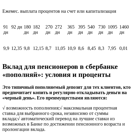
Ежемес. выплата процентов на счет или капитализация
91
92 дн
180
182
270
272
365
395
540
730
1095
1460
дн
дн
дн
дн
дн
дн
дн
дн
дн
дн
дн
9,9
12,35
9,8
12,15
8,7
11,05
10,9
8,6
8,45
8,3
7,95
0,01
Вклад для пенсионеров в сбербанке
«пополняй»: условия и проценты
Это типичный пополняемый депозит для тех клиентов, кто
предпочитает копить и регулярно откладывать деньги на
«черный день». Его преимуществами являются:
√ возможность пополнения;√ максимальная процентная
ставка для выбранного срока, независимо от суммы
вклада;√ автоматический перевод на лучшие ставки из
возможных в Банке по достижении пенсионного возраста и
пролонгации вклада.