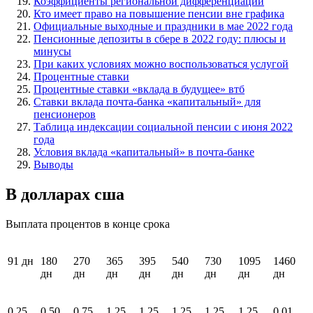
Коэффициенты региональной дифференциации
Кто имеет право на повышение пенсии вне графика
Официальные выходные и праздники в мае 2022 года
Пенсионные депозиты в сбере в 2022 году: плюсы и
минусы
При каких условиях можно воспользоваться услугой
Процентные ставки
Процентные ставки «вклада в будущее» втб
Ставки вклада почта-банка «капитальный» для
пенсионеров
Таблица индексации социальной пенсии с июня 2022
года
Условия вклада «капитальный» в почта-банке
Выводы
В долларах сша
Выплата процентов в конце срока
91 дн
180
270
365
395
540
730
1095
1460
дн
дн
дн
дн
дн
дн
дн
дн
0,25
0,50
0,75
1,25
1,25
1,25
1,25
1,25
0,01