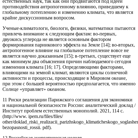
естественных наук, так как они продвигаются под идеей
противодействия антропогенному влиянию, приведшему к
глобальному потеплению и изменению климата, что является
крайне дискуссионным вопросом.
Ученые-климатологи, биологи, физики, математики пытаются
привлечь внимание к следующим фактам: во-первых,
двуокись углерода не является основным фактором
формирования парникового эффекта на Земле [14]; во-вторых,
антропогенное влияние на глобальное потепление вовсе не
является научно доказанным [15]; в-третьих, существует еще
как минимум два объяснения причин наблюдаемого сегодня
изменения климата [16; 17]. Определяющими факторами,
влияющими на земной климат, являются циклы солнечной
активности и процессы, происходящие в Мировом океане,
при этом с большей вероятностью предполагается, что именно
Солнце «управляет» океаном.
11 Риски реализации Парижского соглашения для экономики
и национальной безопасности России: аналитический доклад /
Институт проблем естественных монополий. 2021, 114 с.
(http://www. ipem.ru/files/files/
other/doklad_riski_realizacii_parizhskogo_klimaticheskogo_soglas
bezopasnosti_rossii. pdf).
12 Российская энергетическая неделя