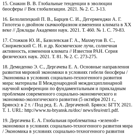
15. Снакин В. В. Глобальные тенденции в эволюции
биосферы // Век глобализации. 2021. № 2. С. 3-13.
16. Белолипецкий П. В., Барцев С. И., Дегерменджи А. Г.
Гипотеза о двойном скачкообразном изменении климата в ХХ
веке // Доклады Академии наук. 2021. Т. 460. № 1. С. 79-83.
17. Стожков Ю. И., Базилевская Г. А., Махмутов В. С.,
Свиржевский С. Н. и др. Космические лучи, солнечная
активность, изменения климата // Известия РАН. Серия
физических наук. 2021. Т. 81. № 2. С. 273-275.
18. Демиденко Э. С., Дергачева Е. А. Основные направления
развития мировой экономики в условиях гибели биосферы /
Экономика в условиях социально-техногенного развития
мира: материалы II Международной междисциплинарной
научной конференции по фундаментальным и прикладным
проблемам современного социально-экономического и
экономико-экологического развития (5 октября 2021 г.,
Брянск): в 2 т. / Под ред. Е. А. Дергачевой. Брянск: БГТУ, 2021.
Т. 1. URL: http://www.tu-bryansk.ru/doc/ news/feu/estr1.pdf.
19. Дергачева Е. А. Глобальная проблематика «зеленой»
экономики в условиях социально-техногенного развития мира
/ Экономика в условиях социально-техногенного развития