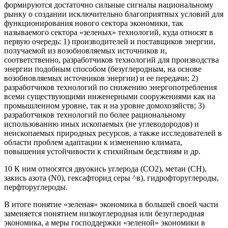
формируются достаточно сильные сигналы национальному
рынку о создании исключительно благоприятных условий для
функционирования нового сектора экономики, так
называемого сектора «зеленых» технологий, куда относят в
первую очередь: 1) производителей и поставщиков энергии,
получаемой из возобновляемых источников и,
соответственно, разработчиков технологий для производства
энергии подобным способом (безуглеродным, на основе
возобновляемых источников энергии) и ее передачи; 2)
разработчиков технологий по снижению энергопотребления
всеми существующими инженерными сооружениями как на
промышленном уровне, так и на уровне домохозяйств; 3)
разработчиков технологий по более рациональному
использованию иных ископаемых (не углеводородов) и
неископаемых природных ресурсов, а также исследователей в
области проблем адаптации к изменению климата,
повышения устойчивости к стихийным бедствиям и др.
10 К ним относятся двуокись углерода (СО2), метан (СН),
закись азота (N0), гексафторид серы ^в), гидрофторуглероды,
перфторуглероды.
В итоге понятие «зеленая» экономика в большей своей части
заменяется понятием низкоуглеродная или безуглеродная
экономика, а меры господдержки «зеленой» экономики в