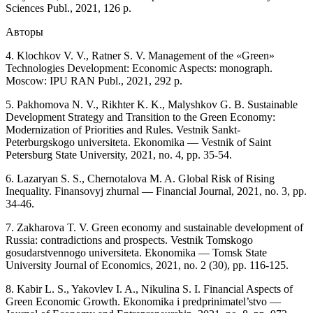
Sciences Publ., 2021, 126 p.
Авторы
4. Klochkov V. V., Ratner S. V. Management of the «Green»
Technologies Development: Economic Aspects: monograph.
Moscow: IPU RAN Publ., 2021, 292 p.
5. Pakhomova N. V., Rikhter K. K., Malyshkov G. B. Sustainable
Development Strategy and Transition to the Green Economy:
Modernization of Priorities and Rules. Vestnik Sankt-
Peterburgskogo universiteta. Ekonomika — Vestnik of Saint
Petersburg State University, 2021, no. 4, pp. 35-54.
6. Lazaryan S. S., Chernotalova M. A. Global Risk of Rising
Inequality. Finansovyj zhurnal — Financial Journal, 2021, no. 3, pp.
34-46.
7. Zakharova T. V. Green economy and sustainable development of
Russia: contradictions and prospects. Vestnik Tomskogo
gosudarstvennogo universiteta. Ekonomika — Tomsk State
University Journal of Economics, 2021, no. 2 (30), pp. 116-125.
8. Kabir L. S., Yakovlev I. A., Nikulina S. I. Financial Aspects of
Green Economic Growth. Ekonomika i predprinimatel’stvo —