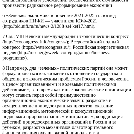
произвести радикальное реформирование экономики
6 «Зеленая» экономика в повестке 2021-2025 гг.: взгляд
сотрудников НИФИ — участников КЭФ-2021
(http://old.nifi.ru/ru/news-2/1288-zel-kef17.html).
7 См.: VIII Невский международный экологический конгресс
(http://ecocongress. info/congress/); Всероссийский водный
конгресс (https://watercongress.ru/); Российская энергетическая
неделя (http://rusenergyweek. com/programme/business-
programme/).
8 Например, для «зеленых» политических партий она может
формулироваться как «изменить отношение государства и
общества к экологическим проблемам России и человечества
в целом организованными и волевыми политическими
действиями», в то время как иные экологические организации
могут ставить перед собой преимущественно
организационно-экономические задачи: разработка и
осуществление природоохранных проектов, оказание
информационной, методической и консультационной
поддержки природоохранным инициативам, координация
действий природоохранных организаций в России и за
рубежом, разработка механизмов благотворительного
финансирования охраны живой природы и т. д.