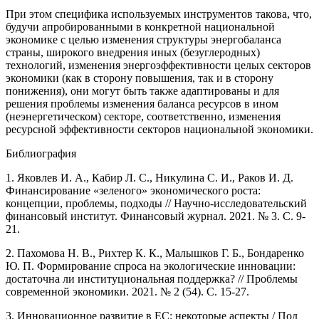
При этом специфика используемых инструментов такова, что,
будучи апробированными в конкретной национальной
экономике с целью изменения структуры энергобаланса
страны, широкого внедрения иных (безуглеродных)
технологий, изменения энергоэффективности целых секторов
экономики (как в сторону повышения, так и в сторону
понижения), они могут быть также адаптированы и для
решения проблемы изменения баланса ресурсов в ином
(неэнергетическом) секторе, соответственно, изменения
ресурсной эффективности секторов национальной экономики.
Библиография
1. Яковлев И. А., Кабир Л. С., Никулина С. И., Раков И. Д.
Финансирование «зеленого» экономического роста:
концепции, проблемы, подходы // Научно-исследовательский
финансовый институт. Финансовый журнал. 2021. № 3. С. 9-
21.
2. Пахомова Н. В., Рихтер К. К., Малышков Г. Б., Бондаренко
Ю. П. Формирование спроса на экологические инновации:
достаточна ли институциональная поддержка? // Проблемы
современной экономики. 2021. № 2 (54). С. 15-27.
3. Инновационное развитие в ЕС: некоторые аспекты / Под