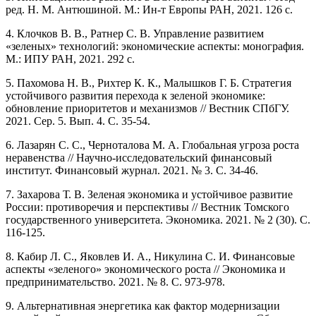
ред. Н. М. Антюшиной. М.: Ин-т Европы РАН, 2021. 126 с.
4. Клочков В. В., Ратнер С. В. Управление развитием
«зеленых» технологий: экономические аспекты: монография.
М.: ИПУ РАН, 2021. 292 с.
5. Пахомова Н. В., Рихтер К. К., Малышков Г. Б. Стратегия
устойчивого развития перехода к зеленой экономике:
обновление приоритетов и механизмов // Вестник СПбГУ.
2021. Сер. 5. Вып. 4. С. 35-54.
6. Лазарян С. С., Черноталова М. А. Глобальная угроза роста
неравенства // Научно-исследовательский финансовый
институт. Финансовый журнал. 2021. № 3. С. 34-46.
7. Захарова Т. В. Зеленая экономика и устойчивое развитие
России: противоречия и перспективы // Вестник Томского
государственного университета. Экономика. 2021. № 2 (30). С.
116-125.
8. Кабир Л. С., Яковлев И. А., Никулина С. И. Финансовые
аспекты «зеленого» экономического роста // Экономика и
предпринимательство. 2021. № 8. С. 973-978.
9. Альтернативная энергетика как фактор модернизации