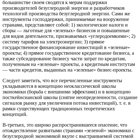
большинстве своем сводятся к мерам поддержки
производителей безуглеродной энергии и разработчиков
технологий производства безуглеродной энергии. Сами же
инструменты господдержки, принимаемые на вооружение
странами, представляют собой: 1) экологические налоги и
сборы — льготные для «зеленых» бизнесов и повышенные
для видов деятельности, признаваемых «углеродоемкими»; 2)
систему тарифов на электроэнергию; 3) прямое
государственное финансирование инвестиций в «зеленые»
проекты; 4) прямое государственное кредитование бизнеса, а
также субсидирование бизнесу части затрат по кредитам,
полученным на «зеленые» проекты, а кредитным институтам
— части кредитов, выданных на «зеленые» бизнес-проекты.
Следует заметить, что все перечисленные инструменты
укладываются в концепцию неоклассической школы
экономики (борьба с внешними эффектами) и в концепцию
посткейнсианской школы (снятие неопределенности, создание
сигналов рынку для увеличения потока инвестиций), т. е. в
рамки существующих традиционных теоретических
концепций.
В-третьих, это широко распространившееся опасение, что
отождествление развитыми странами «зеленой» экономики с
безуглеродной экономикой вкупе с выстраиваемой системой