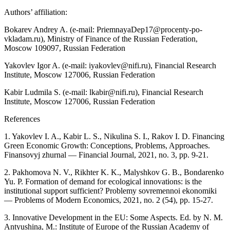
Authors’ affiliation:
Bokarev Andrey A. (e-mail: PriemnayaDep17@procenty-po-
vkladam.ru), Ministry of Finance of the Russian Federation,
Moscow 109097, Russian Federation
Yakovlev Igor A. (e-mail: iyakovlev@nifi.ru), Financial Research
Institute, Moscow 127006, Russian Federation
Kabir Ludmila S. (e-mail: lkabir@nifi.ru), Financial Research
Institute, Moscow 127006, Russian Federation
References
1. Yakovlev I. A., Kabir L. S., Nikulina S. I., Rakov I. D. Financing
Green Economic Growth: Conceptions, Problems, Approaches.
Finansovyj zhurnal — Financial Journal, 2021, no. 3, pp. 9-21.
2. Pakhomova N. V., Rikhter K. K., Malyshkov G. B., Bondarenko
Yu. P. Formation of demand for ecological innovations: is the
institutional support sufficient? Problemy sovremennoi ekonomiki
— Problems of Modern Economics, 2021, no. 2 (54), pp. 15-27.
3. Innovative Development in the EU: Some Aspects. Ed. by N. M.
Antyushina, M.: Institute of Europe of the Russian Academy of