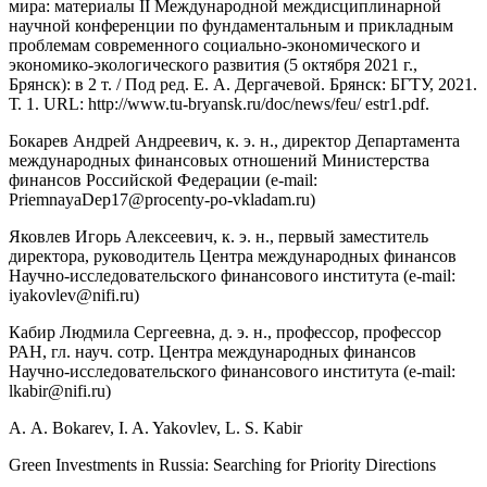
мира: материалы II Международной междисциплинарной
научной конференции по фундаментальным и прикладным
проблемам современного социально-экономического и
экономико-экологического развития (5 октября 2021 г.,
Брянск): в 2 т. / Под ред. Е. А. Дергачевой. Брянск: БГТУ, 2021.
Т. 1. URL: http://www.tu-bryansk.ru/doc/news/feu/ estr1.pdf.
Бокарев Андрей Андреевич, к. э. н., директор Департамента
международных финансовых отношений Министерства
финансов Российской Федерации (e-mail:
PriemnayaDep17@procenty-po-vkladam.ru)
Яковлев Игорь Алексеевич, к. э. н., первый заместитель
директора, руководитель Центра международных финансов
Научно-исследовательского финансового института (e-mail:
iyakovlev@nifi.ru)
Кабир Людмила Сергеевна, д. э. н., профессор, профессор
РАН, гл. науч. сотр. Центра международных финансов
Научно-исследовательского финансового института (e-mail:
lkabir@nifi.ru)
А. А. Bokarev, I. A. Yakovlev, L. S. Kabir
Green Investments in Russia: Searching for Priority Directions