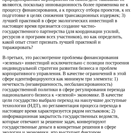
являются, поскольку инновационность более применима не к
процессу финансирования, а к процессу отбора проектов, к их
подготовке в целях снижения трансакционных издержек; 3)
лучшей практикой в сфере экологических инвестиций в
настоящее время признается создание частно-
государственного партнерства (для координации усилий,
ресурсов и программ всех участников), но как определить,
какой опыт стоит признать лучшей практикой и
тиражировать?
В-третьих, это рассмотрение проблемы финансирования
«зеленых» инвестиций исключительно с позиции построения
индивидуальной стратегии развития бизнеса и проблем
корпоративного управления. В качестве ограничений в этой
сфере идентифицируются как минимум три элемента: 1)
нечеткость (незавершенность, несбалансированность)
государственной политики в сфере регулирования перехода
национального бизнеса к «зеленой» экономике. В качестве
цели государство выбрало переход на наилучшие доступные
технологии (НДТ), но регламентация процесса перехода в
настоящее время характеризуется рядом нестыковок; 2)
информационная закрытость государственных ведомств,
которые отвечают за решение задач, конвертируют
государственные деньги в конкретные решения в сфере
экологии и экономики, что выступает фактором