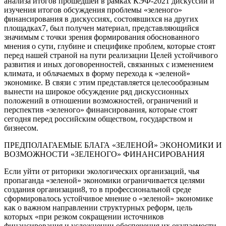
анализа итогов прошедшей в рамках КЭФ-2021 дискуссии и
изучения итогов обсуждения проблемы «зеленого»
финансирования в дискуссиях, состоявшихся на других
площадках7, был получен материал, представляющийся
значимым с точки зрения формирования обоснованного
мнения о сути, глубине и специфике проблем, которые стоят
перед нашей страной на пути реализации Целей устойчивого
развития и иных договоренностей, связанных с изменением
климата, и облачаемых в форму перехода к «зеленой»
экономике. В связи с этим представляется целесообразным
вынести на широкое обсуждение ряд дискуссионных
положений в отношении возможностей, ограничений и
перспектив «зеленого» финансирования, которые стоят
сегодня перед российским обществом, государством и
бизнесом.
ПРЕДПОЛАГАЕМЫЕ БЛАГА «ЗЕЛЕНОЙ» ЭКОНОМИКИ И
ВОЗМОЖНОСТИ «ЗЕЛЕНОГО» ФИНАНСИРОВАНИЯ
Если уйти от риторики экологических организаций, чья
пропаганда «зеленой» экономики ограничивается целями
создания организации8, то в профессиональной среде
сформировалось устойчивое мнение о «зеленой» экономике
как о важном направлении структурных реформ, цель
которых «при резком сокращении источников
финансирования и усложнении обеспечения их окупаемости