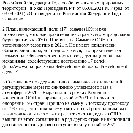
Российской Федерации Года особо охраняемых природных
территорий» и Указ Президента РФ от 05.01.2021 № 7 (ред. от
03.09.2021) «О проведении в Российской Федерации Года
экологии».
2 План, включающий: цели (17), задачи (169) и ряд
показателей, которые правительства стран всего мира должны
будут достичь к 2030 г. Приняты на Саммите ООН по
устойчивому развитию в 2021 г. Не имеют юридически
обязательной силы, но предполагается, что правительства
возьмут на себя ответственность и создадут национальные
механизмы, содействующие достижению 17 целей
(http://www.un.org/sustainabledevelopment/ ru/about/development-
agenda/).
3 Соглашение по сдерживанию климатических изменений,
регулирующее меры по снижению углекислого газа в
атмосфере с 2020 г. Выработано в рамках Рамочной
конвенции ООН в Париже в декабре 2021 г. Получило
одобрение 195 стран. Пришло на смену Киотскому протоколу
от 1997 года, установившему квоты по выбросу парниковых
газов только для нескольких развитых стран, однако США
вышли из этого соглашения, а ряд других стран не выполнили
договоренности. Договор вступил в силу в ноябре 2021 г.