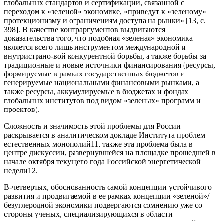
глобальных стандартов и сертификации, связанной с
переходом к «зеленой» экономике, «приведут к «зеленому»
протекционизму и ограничениям доступа на рынки» [13, с.
398]. В качестве контраргументов выдвигаются
доказательства того, что подобная «зеленая» экономика
является всего лишь инструментом международной и
внутристрано-вой конкурентной борьбы, а также борьбы за
традиционные и новые источники финансирования (ресурсы,
формируемые в рамках государственных бюджетов и
генерируемые национальными финансовыми рынками, а
также ресурсы, аккумулируемые в бюджетах и фондах
глобальных институтов под видом «зеленых» программ и
проектов).
Сложность и значимость этой проблемы для России
раскрывается в аналитическом докладе Института проблем
естественных монополий11, также эта проблема была в
центре дискуссии, развернувшейся на площадке прошедшей в
начале октября текущего года Российской энергетической
недели12.
В-четвертых, обоснованность самой концепции устойчивого
развития и продвигаемой в ее рамках концепции «зеленой»/
безуглеродной экономики подвергаются сомнению уже со
стороны ученых, специализирующихся в области