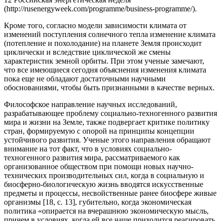
(http://rusenergyweek.com/programme/business-programme/).
Кроме того, согласно модели зависимости климата от
изменений поступления солнечного тепла изменение климата
(потепление и похолодание) на планете Земля происходит
циклически и вследствие циклической же смены
характеристик земной орбиты. При этом ученые замечают,
что все имеющиеся сегодня объяснения изменения климата
пока еще не обладают достаточными научными
обоснованиями, чтобы быть признанными в качестве верных.
Философское направление научных исследований,
разрабатывающее проблему социально-техногенного развития
мира и жизни на Земле, также подвергает критике политику
стран, формируемую с опорой на принципы концепции
устойчивого развития. Ученые этого направления обращают
внимание на тот факт, что в условиях социально-
техногенного развития мира, рассматриваемого как
организованное обществом при помощи новых научно-
технических производительных сил, когда в социальную и
биосферно-биологическую жизнь вводятся искусственные
предметы и процессы, несвойственные ранее биосфере живые
организмы [18, с. 13], губительно, когда экономическая
политика «опирается на вчерашнюю экономическую мысль,
причем в условиях, когда ей все чаще приходится реагировать