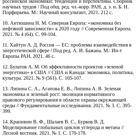
российской экономики: тенденции и перспективы. Сборник
научных трудов / Под общ. ред. чл.-корр. РАН, д. э. н. Б. Н.
Порфирьева. М.: Научный консультант, 2021. 212 с.
10. Антюшина Н. М. Северная Европа: «экономика без
нефтяной зависимости» к 2020 году // Современная Европа.
2021. № 4 (64). С. 99-104.
11. Хайтун А. Д. Россия — ЕС: проблемы взаимодействия в
энергетической сфере / Под ред. А. И. Бажана. М.: Ин-т
Европы РАН, 2021. 46 с.
12. Булатов А. М. Об эффективности проектов «зеленой
энергетики» в США // США и Канада: экономика, политика,
культура. 2021. № 9 (561). С. 105-107.
13. Липина С. А., Агапова Е. В., Липина А. В. Зеленая
экономика и зеленый рост: эволюция нормативного
правового регулирования в области охраны окружающей
среды // Фундаментальные исследования. 2021. № 3. С. 395-
399.
14. Крапивин В. Ф., Шалаев В. С., Бурков В. Д.
Моделирование глобальных циклов углерода и метана //
Лесной вестник. 2021. № 1. С. 170-178.