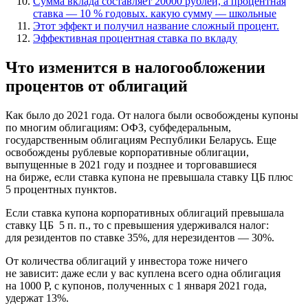
Сумма вклада составляет 20000 рублей, а процентная
ставка — 10 % годовых. какую сумму — школьные
Этот эффект и получил название сложный процент.
Эффективная процентная ставка по вкладу
Что изменится в налогообложении
процентов от облигаций
Как было до 2021 года. От налога были освобождены купоны
по многим облигациям: ОФЗ, субфедеральным,
государственным облигациям Республики Беларусь. Еще
освобождены рублевые корпоративные облигации,
выпущенные в 2021 году и позднее и торговавшиеся
на бирже, если ставка купона не превышала ставку ЦБ плюс
5 процентных пунктов.
Если ставка купона корпоративных облигаций превышала
ставку ЦБ 5 п. п., то с превышения удерживался налог:
для резидентов по ставке 35%, для нерезидентов — 30%.
От количества облигаций у инвестора тоже ничего
не зависит: даже если у вас куплена всего одна облигация
на 1000 Р, с купонов, полученных с 1 января 2021 года,
удержат 13%.