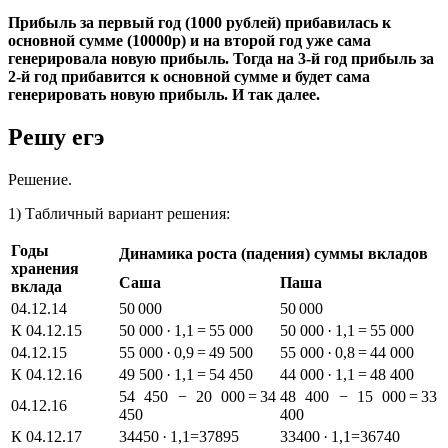
Прибыль за первый год (1000 рублей) прибавилась к
основной сумме (10000р) и на второй год уже сама
генерировала новую прибыль. Тогда на 3-й год прибыль за
2-й год прибавится к основной сумме и будет сама
генерировать новую прибыль. И так далее.
Решу егэ
Решение.
1) Табличный вариант решения:
Годы
Динамика роста (падения) суммы вкладов
хранения
Саша
Паша
вклада
04.12.14
50 000
50 000
К 04.12.15
50 000 · 1,1 = 55 000
50 000 · 1,1 = 55 000
04.12.15
55 000 · 0,9 = 49 500
55 000 · 0,8 = 44 000
К 04.12.16
49 500 · 1,1 = 54 450
44 000 · 1,1 = 48 400
54 450 − 20 000 = 34
48 400 − 15 000 = 33
04.12.16
450
400
К 04.12.17
34450 · 1,1=37895
33400 · 1,1=36740