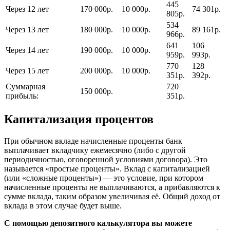
445
Через 12 лет
170 000р.
10 000р.
74 301р.
805р.
534
Через 13 лет
180 000р.
10 000р.
89 161р.
966р.
641
106
Через 14 лет
190 000р.
10 000р.
959р.
993р.
770
128
Через 15 лет
200 000р.
10 000р.
351р.
392р.
Суммарная
720
150 000р.
прибыль:
351р.
Капитализация процентов
При обычном вкладе начисленные проценты банк
выплачивает вкладчику ежемесячно (либо с другой
периодичностью, оговоренной условиями договора). Это
называется «простые проценты». Вклад с капитализацией
(или «сложные проценты») — это условие, при котором
начисленные проценты не выплачиваются, а прибавляются к
сумме вклада, таким образом увеличивая её. Общий доход от
вклада в этом случае будет выше.
С помощью депозитного калькулятора вы можете