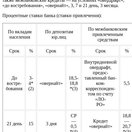
также межбанковские кредиты — на условиях «овердрафт»,
«до востребования», «овернайт», 3, 7 и 21 день, 3 месяца.
Процентные ставки банка (ставки привлечения):
По межбанковским
По вкладам
По депозитам
привлеченным
населения
юр.лиц
средствам
Срок
%
Срок
%
Срок
%
Внутридневной
овердрафт,
предос-
До
3-
18,5-
тавленный бан-
востре-
4
*
«овернайт»
18,8
ком-
5,5
бования
(2)
*(3)
корреспонден-
том по счету
«ЛО-
РО»
СР
18,8
—
Кредит
—
21 день
15
3 дня
0,5
«овернайт»
20,7
*(4)
*(3)