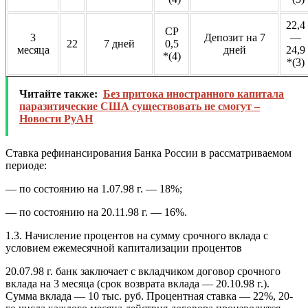
22,4
СР
3
Депозит на 7
—
22
7 дней
0,5
месяца
дней
24,9
*(4)
*(3)
Читайте также:
Без притока иностранного капитала
паразитические США существовать не смогут –
Новости РуАН
Ставка рефинансирования
Банка России в рассматриваемом
периоде:
— по состоянию на 1.07.98 г. — 18%;
— по состоянию на 20.11.98 г. — 16%.
1.3. Начисление процентов на сумму срочного вклада с
условием ежемесячной капитализации процентов
20.07.98 г. банк заключает с вкладчиком договор срочного
вклада на 3 месяца (срок возврата вклада — 20.10.98 г.).
Сумма вклада — 10 тыс. руб. Процентная ставка — 22%, 20-