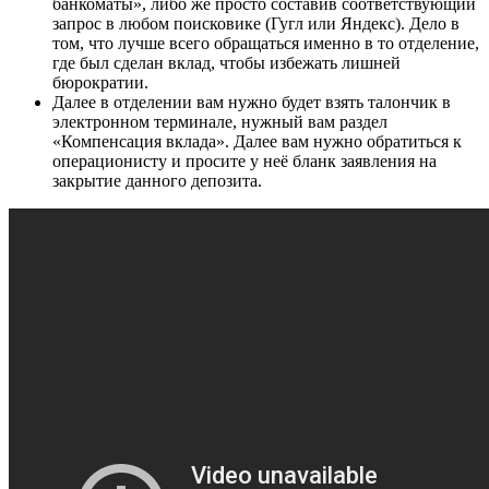
банкоматы», либо же просто составив соответствующий
запрос в любом поисковике (Гугл или Яндекс). Дело в
том, что лучше всего обращаться именно в то отделение,
где был сделан вклад, чтобы избежать лишней
бюрократии.
Далее в отделении вам нужно будет взять талончик в
электронном терминале, нужный вам раздел
«Компенсация вклада». Далее вам нужно обратиться к
операционисту и просите у неё бланк заявления на
закрытие данного депозита.