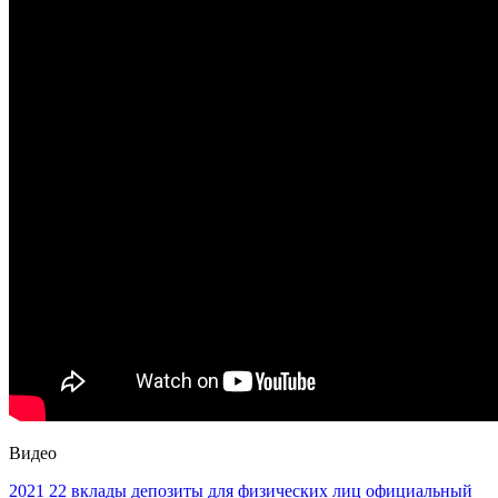
Видео
2021
22
вклады
депозиты
для физических лиц
официальный