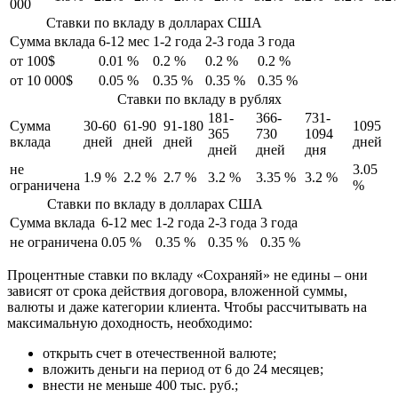
000
Ставки по вкладу в долларах США
Сумма вклада
6-12 мес
1-2 года
2-3 года
3 года
от 100$
0.01 %
0.2 %
0.2 %
0.2 %
от 10 000$
0.05 %
0.35 %
0.35 %
0.35 %
Ставки по вкладу в рублях
181-
366-
731-
Сумма
30-60
61-90
91-180
1095
365
730
1094
вклада
дней
дней
дней
дней
дней
дней
дня
не
3.05
1.9 %
2.2 %
2.7 %
3.2 %
3.35 %
3.2 %
ограничена
%
Ставки по вкладу в долларах США
Сумма вклада
6-12 мес
1-2 года
2-3 года
3 года
не ограничена
0.05 %
0.35 %
0.35 %
0.35 %
Процентные ставки по вкладу «Сохраняй» не едины – они
зависят от срока действия договора, вложенной суммы,
валюты и даже категории клиента. Чтобы рассчитывать на
максимальную доходность, необходимо:
открыть счет в отечественной валюте;
вложить деньги на период от 6 до 24 месяцев;
внести не меньше 400 тыс. руб.;