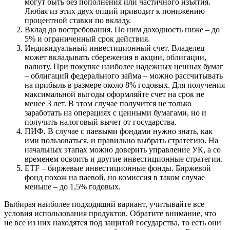
могут быть без пополнения или частичного изъятия.
Любая из этих двух опций приводит к понижению
процентной ставки по вкладу.
Вклад до востребования
. По ним доходность ниже – до
5% и ограниченный срок действия.
Индивидуальный инвестиционный счет.
Владелец
может вкладывать сбережения в акции, облигации,
валюту. При покупке наиболее надежных ценных бумаг
– облигаций федерального займа – можно рассчитывать
на прибыль в размере около 8% годовых. Для получения
максимальной выгоды оформляйте счет на срок не
менее 3 лет. В этом случае получится не только
заработать на операциях с ценными бумагами, но и
получить налоговый вычет от государства.
ПИФ.
В случае с паевыми фондами нужно знать, как
ими пользоваться, и правильно выбрать стратегию. На
начальных этапах можно доверить управление
УК
, а со
временем освоить и другие инвестиционные стратегии.
ETF – биржевые инвестиционные фонды. Биржевой
фонд похож на паевой, но комиссия в таком случае
меньше – до 1,5% годовых.
Выбирая наиболее подходящий вариант, учитывайте все
условия использования продуктов. Обратите внимание, что
не все из них находятся под защитой государства, то есть они