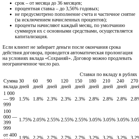
срок – от месяца до 36 месяцев;
процентная ставка – до 3,56% годовых;
не предусмотрено пополнение счета и частичное снятие
(за исключением начисленных процентов);
проценты начисляют каждый месяц, по умолчанию
суммируя их с основными средствами, осуществляется
капитализация.
Если клиент не забирает деньги после окончания срока
действия договора, проводится автоматическая пролонгация
на условиях вклада «Сохраняй». Договор можно продлевать
неограниченное число раз.
Ставки по вкладу в рублях
Сумма
30
60
90
120
150
180
210
240
270
вклада
дней
дней
дней
дней
дней
дней
дней
дней
дне
1 000
— 99
1.5%
1.8%
2.3%
2.3%
2.3%
2.8%
2.8%
2.8%
2.8
999
100
000 —
1.75%
2.05%
2.55%
2.55%
2.55%
3.05%
3.05%
3.05%
3.0
399
999
от 400
1.9%
2.2%
2.7%
2.7%
2.7%
3.2%
3.2%
3.2%
3.2