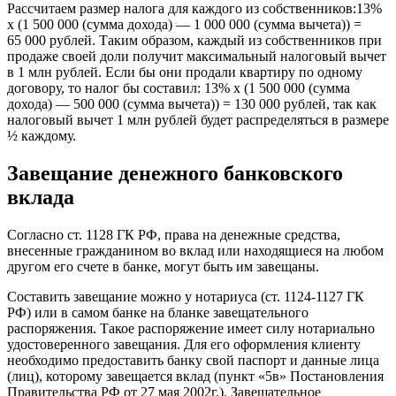
Рассчитаем размер налога для каждого из собственников:13%
х (1 500 000 (сумма дохода) — 1 000 000 (сумма вычета)) =
65 000 рублей. Таким образом, каждый из собственников при
продаже своей доли получит максимальный налоговый вычет
в 1 млн рублей. Если бы они продали квартиру по одному
договору, то налог бы составил: 13% х (1 500 000 (сумма
дохода) — 500 000 (сумма вычета)) = 130 000 рублей, так как
налоговый вычет 1 млн рублей будет распределяться в размере
½ каждому.
Завещание денежного банковского
вклада
Согласно
ст. 1128 ГК РФ
, права на денежные средства,
внесенные гражданином во
вклад
или находящиеся на любом
другом его счете в банке, могут быть им завещаны.
Составить завещание можно у нотариуса (ст. 1124-1127 ГК
РФ) или в самом банке на бланке завещательного
распоряжения. Такое распоряжение имеет силу нотариально
удостоверенного завещания. Для его оформления клиенту
необходимо предоставить банку свой паспорт и данные лица
(лиц), которому завещается вклад (пункт «5в» Постановления
Правительства РФ от 27 мая 2002г.). Завещательное