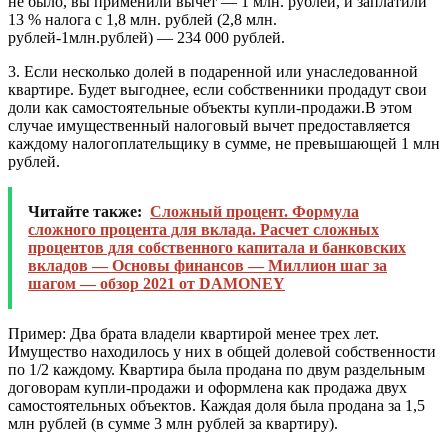
не было, вы применили вычет — 1 млн. рублей, и заплатили
13 % налога с 1,8 млн. рублей (2,8 млн.
рублей-1млн.рублей) — 234 000 рублей.
3. Если несколько долей в подаренной или унаследованной
квартире. Будет выгоднее, если собственники продадут свои
доли как самостоятельные объекты купли-продажи.В этом
случае имущественный налоговый вычет предоставляется
каждому налогоплательщику в сумме, не превышающей 1 млн
рублей.
Читайте также:
Сложный процент. Формула
сложного процента для вклада. Расчет сложных
процентов для собственного капитала и банковских
вкладов — Основы финансов — Миллион шаг за
шагом — обзор 2021 от DAMONEY
Пример:
Два брата владели квартирой менее трех лет.
Имущество находилось у них в общей долевой собственности
по 1/2 каждому. Квартира была продана по двум раздельным
договорам купли-продажи и оформлена как продажа двух
самостоятельных объектов. Каждая доля была продана за 1,5
млн рублей (в сумме 3 млн рублей за квартиру).