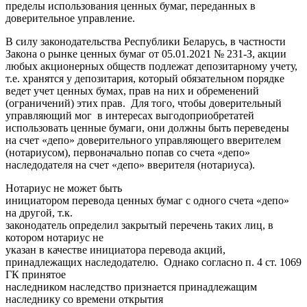
пределы использования ценных бумаг, переданных в
доверительное управление.
В силу законодательства Республики Беларусь, в частности
Закона о рынке ценных бумаг от 05.01.2021 № 231-З, акции
любых акционерных обществ подлежат депозитарному учету,
т.е. хранятся у депозитария, который обязательном порядке
ведет учет ценных бумах, прав на них и обременений
(ограничений) этих прав. Для того, чтобы доверительный
управляющий мог в интересах выгодоприобретатей
использовать ценные бумаги, они должны быть переведены
на счет «депо» доверительного управляющего вверителем
(нотариусом), первоначально попав со счета «депо»
наследодателя на счет «депо» вверителя (нотариуса).
Нотариус не может быть
инициатором перевода ценных бумаг с одного счета «депо»
на другой, т.к.
законодатель определил закрытый перечень таких лиц, в
котором нотариус не
указан в качестве инициатора перевода акций,
принадлежащих наследодателю. Однако согласно п. 4 ст. 1069
ГК принятое
наследником наследство признается принадлежащим
наследнику со времени открытия