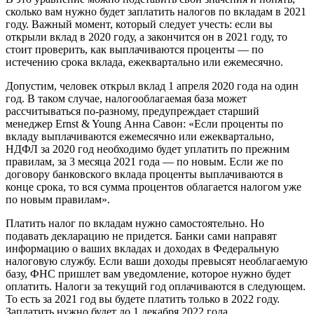
сколько вам нужно будет заплатить налогов по вкладам в 2021
году. Важный момент, который следует учесть: если вы
открыли вклад в 2020 году, а закончится он в 2021 году, то
стоит проверить, как выплачиваются проценты — по
истечению срока вклада, ежеквартально или ежемесячно.
Допустим, человек открыл вклад 1 апреля 2020 года на один
год. В таком случае, налогооблагаемая база может
рассчитываться по-разному, предупреждает старший
менеджер Ernst & Young Анна Савон: «Если проценты по
вкладу выплачиваются ежемесячно или ежеквартально,
НДФЛ за 2020 год необходимо будет уплатить по прежним
правилам, за 3 месяца 2021 года — по новым. Если же по
договору банковского вклада проценты выплачиваются в
конце срока, то вся сумма процентов облагается налогом уже
по новым правилам».
Платить налог по вкладам нужно самостоятельно. Но
подавать декларацию не придется. Банки сами направят
информацию о ваших вкладах и доходах в Федеральную
налоговую службу. Если ваши доходы превысят необлагаемую
базу, ФНС пришлет вам уведомление, которое нужно будет
оплатить. Налоги за текущий год оплачиваются в следующем.
То есть за 2021 год вы будете платить только в 2022 году.
Заплатить нужно будет до 1 декабря 2022 года.