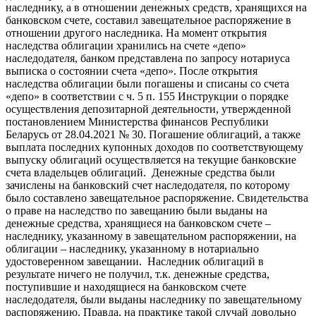
наследнику, а в отношении денежных средств, хранящихся на
банковском счете, составил завещательное распоряжение в
отношении другого наследника. На момент открытия
наследства облигации хранились на счете «депо»
наследодателя, банком представлена по запросу нотариуса
выписка о состоянии счета «депо». После открытия
наследства облигации были погашены и списаны со счета
«депо» в соответствии с ч. 5 п. 155 Инструкции о порядке
осуществления депозитарной деятельности, утвержденной
постановлением Министерства финансов Республики
Беларусь от 28.04.2021 № 30. Погашение облигаций, а также
выплата последних купонных доходов по соответствующему
выпуску облигаций осуществляется на текущие банковские
счета владельцев облигаций. Денежные средства были
зачислены на банковский счет наследодателя, по которому
было составлено завещательное распоряжение. Свидетельства
о праве на наследство по завещанию были выданы на
денежные средства, хранящиеся на банковском счете –
наследнику, указанному в завещательном распоряжении, на
облигации – наследнику, указанному в нотариально
удостоверенном завещании. Наследник облигаций в
результате ничего не получил, т.к. денежные средства,
поступившие и находящиеся на банковском счете
наследодателя, были выданы наследнику по завещательному
распоряжению. Правда, на практике такой случай довольно