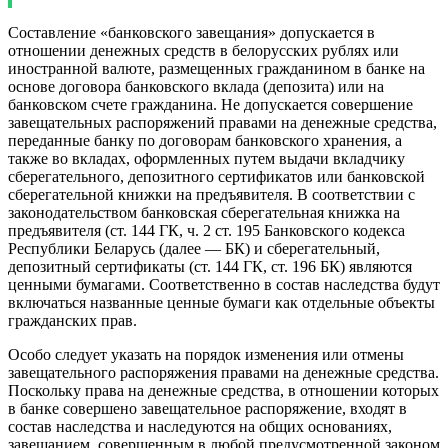
Составление
«банковского завещания»
допускается в
отношении денежных средств в белорусских рублях или
иностранной валюте, размещенных гражданином в банке на
основе договора банковского вклада (депозита) или на
банковском счете гражданина. Не допускается совершение
завещательных распоряжений правами на денежные средства,
переданные банку по договорам банковского хранения, а
также во вкладах, оформленных путем выдачи вкладчику
сберегательного, депозитного сертификатов или банковской
сберегательной книжки на предъявителя. В соответствии с
законодательством банковская сберегательная книжка на
предъявителя (ст. 144 ГК, ч. 2 ст. 195 Банковского кодекса
Республики Беларусь (далее — БК) и сберегательный,
депозитный сертификаты (ст. 144 ГК, ст. 196 БК) являются
ценными бумагами. Соответственно в состав наследства будут
включаться названные ценные бумаги как отдельные объекты
гражданских прав.
Особо следует указать на
порядок изменения или отмены
завещательного распоряжения
правами на денежные средства.
Поскольку права на денежные средства, в отношении которых
в банке совершено завещательное распоряжение, входят в
состав наследства и наследуются на общих основаниях,
завещанием, совершенным в любой предусмотренной законом