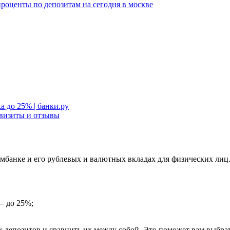
роценты по депозитам на сегодня в москве
а до 25% | банки.ру
квизиты и отзывы
мбанке и его рублевых и валютных вкладах для физических лиц
— до 25%;
 депозитов и сравнить их между собой. Это поможет вам выбра