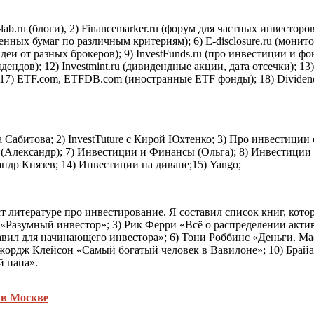
b.ru (блоги), 2) Financemarker.ru (форум для частных инвесторов, 
нных бумаг по различным критериям); 6) E-disclosure.ru (монит
 идеи от разных брокеров); 9) InvestFunds.ru (про инвестиции и 
ндов); 12) Investmint.ru (дивидендные акции, дата отсечки); 13) 
 17) ETF.com, ETFDB.com (иностранные ЕTF фонды); 18) Dividend
Сабитова; 2) InvestTuture с Кирой Юхтенко; 3) Про инвестиции
 (Александр); 7) Инвестиции и Финансы (Ольга); 8) Инвестиции 
андр Князев; 14) Инвестиции на диване;15) Yango;
т литературе про инвестирование. Я составил список книг, кото
«Разумный инвестор»; 3) Рик Ферри «Всё о распределении актив
равил для начинающего инвестора»; 6) Тони Роббинс «Деньги. 
Джордж Клейсон «Самый богатый человек в Вавилоне»; 10) Брай
й папа».
 в Москве