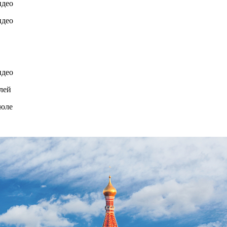
лей
июле