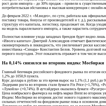
рост доли импорта – до 30% продаж – привели к существенным
потребительская обстановка и высокая конкуренция с онлайн-
До февраля 2022 г. «М.видео», по сути, работала как официаль
поставку товара, бонусы от производителей и т. д.), рассказ
структуру его капитала, логистику, продолжает он. Когда ухо
на модель параллельного импорта, а также нарастить сотрудни
Полностью влияние ухода западных брендов будет видно лишь
«Иволга капитал» Дмитрий Александров отмечает фактическое 
сконвертировать в ликвидность, что увеличивает риски кассов
инвестбанка «Синара» Константин Белов. Уровень долговой на
первого полугодия. Этот показатель отражает в том числе высо
На 0,14% снизился во вторник индекс Мосбиржи
Главный бенчмарк российского фондового рынка по итогам осно
1,2% до 1050,9 пункта.
Курс доллара к рублю за это время вырос на 1,1% (1,1 руб.) до 97,
Лидерами роста во вторник стали бумаги Fix Price (+1,76%), 
«Лукойла» (+0,74%). В аутсайдерах оказались бумаги «Русагро»
Цена ноябрьского фьючерса на нефть марки Brent во вторник у
Индекс Мосбиржи во вторник достиг нового годового максимума
сильных отчетностей на фондовом рынке пока в основном до
Давление на рубль во вторник усилилось из-за планов Минфин