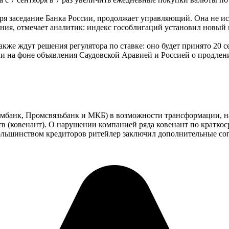
ря заседание Банка России, продолжает управляющий. Она не ис
ния, отмечает аналитик: индекс гособлигаций установил новый 
же ждут решения регулятора по ставке: оно будет принято 20 се
ли на фоне объявления Саудовской Аравией и Россией о продле
омбанк
,
Промсвязьбанк
и
МКБ
) в возможности трансформации, н
 (ковенант). О нарушении компанией ряда ковенант по краткос
большинством кредиторов ритейлер заключил дополнительные сог