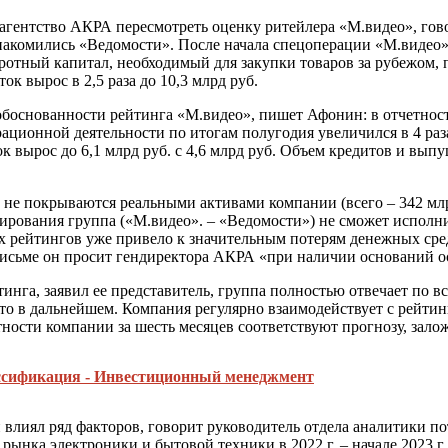
агентство АКРА пересмотреть оценку ритейлера «М.видео», гов
знакомились «Ведомости». После начала спецоперации «М.видео
ротный капитал, необходимый для закупки товаров за рубежом, п
ок вырос в 2,5 раза до 10,3 млрд руб.
боснованности рейтинга «М.видео», пишет Афонин: в отчетност
ионной деятельности по итогам полугодия увеличился в 4 раза г
быток вырос до 6,1 млрд руб. с 4,6 млрд руб. Объем кредитов и в
) не покрываются реальными активами компании (всего – 342 млр
ирования группа («М.видео». – «Ведомости») не сможет исполнит
рейтингов уже привело к значительным потерям денежных сред
письме он просит гендиректора АКРА «при наличии оснований о
инга, заявил ее представитель, группа полностью отвечает по 
то в дальнейшем. Компания регулярно взаимодействует с рейтин
ности компании за шесть месяцев соответствуют прогнозу, зало
ссификация - Инвестиционный менеджмент
 влиял ряд факторов, говорит руководитель отдела аналитики п
 рынка электроники и бытовой техники в 2022 г. – начале 2023 