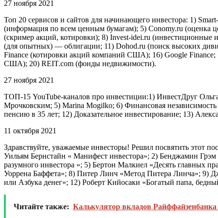
27 ноября 2021
Топ 20 сервисов и сайтов для начинающего инвестора: 1) Smart-la
(информация по всем ценным бумагам); 5) Conomy.ru (оценка це
(скример акций, котировки); 8) Invest-idei.ru (инвестиционные
(для опытных) — облигации; 11) Dohod.ru (поиск высоких дивиде
Finance (котировки акций компаний США); 16) Google Finance;
США); 20) REIT.com (фонды недвижимости).
27 ноября 2021
ТОП-15 YouTube-каналов про инвестиции:1) ИнвестДруг Ольга 
Мрочковским; 5) Marina Mogilko; 6) Финансовая независимость
пенсию в 35 лет; 12) Доказательное инвестирование; 13) Алекс
11 октября 2021
Здравствуйте, уважаемые инвесторы! Решил посвятить этот пос
Уильям Бернстайн « Манифест инвестора»; 2) Бенджамин Грэм 
разумного инвестора »; 5) Бертон Малкиел «Десять главных п
Уоррена Баффета»; 8) Питер Линч «Метод Питера Линча»; 9) 
или Азбука денег»; 12) Роберт Кийосаки «Богатый папа, бедны
Читайте также:
Калькулятор вкладов Райффайзенбанка