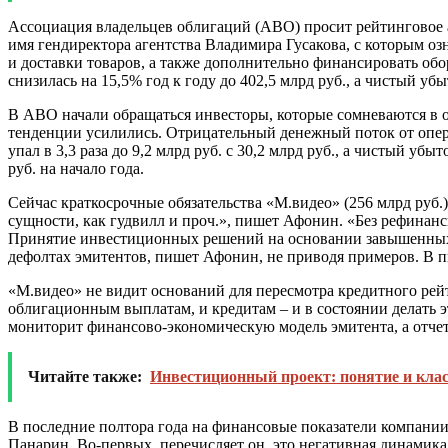
Ассоциация владельцев облигаций (АВО) просит рейтинговое 
имя гендиректора агентства Владимира Гусакова, с которым о
и доставки товаров, а также дополнительно финансировать обо
снизилась на 15,5% год к году до 402,5 млрд руб., а чистый убыт
В АВО начали обращаться инвесторы, которые сомневаются в о
тенденции усилились. Отрицательный денежный поток от операц
упал в 3,3 раза до 9,2 млрд руб. с 30,2 млрд руб., а чистый у
руб. на начало года.
Сейчас краткосрочные обязательства «М.видео» (256 млрд руб.
сущности, как гудвилл и проч.», пишет Афонин. «Без рефинанс
Принятие инвестиционных решений на основании завышенных 
дефолтах эмитентов, пишет Афонин, не приводя примеров. В 
«М.видео» не видит оснований для пересмотра кредитного рейт
облигационным выплатам, и кредитам – и в состоянии делать э
мониторит финансово-экономическую модель эмитента, а отчет
Читайте также:
Инвестиционный проект: понятие и кла
В последние полтора года на финансовые показатели компании
Панарин. Во-первых, перечисляет он, это негативная динамика