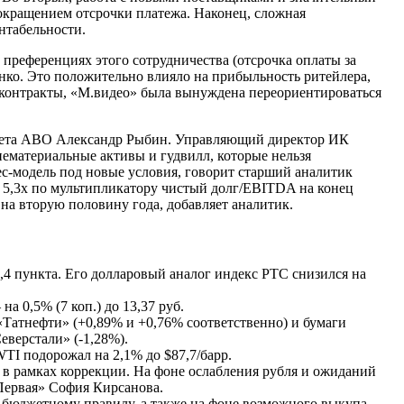
сокращением отсрочки платежа. Наконец, сложная
нтабельности.
а преференциях этого сотрудничества (отсрочка оплаты за
енко. Это положительно влияло на прибыльность ритейлера,
и контракты, «М.видео» была вынуждена переориентироваться
совета АВО Александр Рыбин. Управляющий директор ИК
нематериальные активы и гудвилл, которые нельзя
ес-модель под новые условия, говорит старший аналитик
: 5,3х по мультипликатору чистый долг/EBITDA на конец
 на вторую половину года, добавляет аналитик.
,4 пункта. Его долларовый аналог индекс РТС снизился на
 на 0,5% (7 коп.) до 13,37 руб.
«Татнефти» (+0,89% и +0,76% соответственно) и бумаги
еверстали» (-1,28%).
WTI подорожал на 2,1% до $87,7/барр.
 в рамках коррекции. На фоне ослабления рубля и ожиданий
Первая» София Кирсанова.
о бюджетному правилу, а также на фоне возможного выкупа