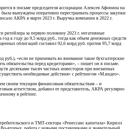
орится в письме председателя ассоциации Алексея Афонина на
» была вынуждена оперативно перестраивать процессы закупки
исало АКРА в марте 2023 г. Выручка компании в 2022 г.
и ритейлера за первую половину 2023 г. негативные
од к году до 9,5 млрд руб., тогда как объем денежных средств
ыпущенных облигаций составил 92,6 млрд руб. против 95,7 млрд
д руб.), «если не принимать во внимание такие бухгалтерские
ь обязательства перед кредиторами», – пишет он в письме.
ств десятками тысяч частных инвесторов при внезапных
существить необходимые действия» с рейтингом «М.видео».
всем своим текущим финансовым обязательствам – и
говым агентством, добавил ее представитель, АКРА регулярно
женному в рейтинг.
отребительского и ТМТ-сектора «Ренессанс капитала» Кирилл
г. Во-вторых, работа с новыми поставщиками и значительный