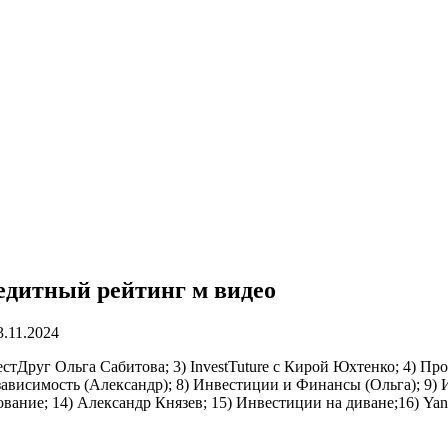
едитный рейтинг м видео
3.11.2024
тДруг Ольга Сабитова; 3) InvestTuture с Кирой Юхтенко; 4) Пр
зависимость (Александр); 8) Инвестиции и Финансы (Ольга); 9)
ование; 14) Александр Князев; 15) Инвестиции на диване;16) Yan