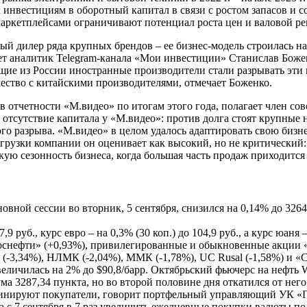
 инвестициям в оборотный капитал в связи с ростом запасов и 
маркетплейсами ограничивают потенциал роста цен и валовой ре
ный дилер ряда крупных брендов – ее бизнес-модель строилась н
ывает аналитик Telegram-канала «Мои инвестиции» Станислав Бож
дящие из России иностранные производители стали разрывать эт
чество с китайскими производителями, отмечает Боженко.
 в отчетности «М.видео» по итогам этого года, полагает член 
отсутствие капитала у «М.видео»: против долга стоят крупные 
ого разрыва. «М.видео» в целом удалось адаптировать свою бизн
грузки компании он оценивает как высокий, но не критический
кую сезонность бизнеса, когда большая часть продаж приходится
вной сессии во вторник, 5 сентября, снизился на 0,14% до 3264
9 руб., курс евро – на 0,3% (30 коп.) до 104,9 руб., а курс юаня –
«Роснефти» (+0,93%), привилегированные и обыкновенные акции 
 (-3,34%), НЛМК (-2,04%), ММК (-1,78%), UC Rusal (-1,58%) и «С
величилась на 2% до $90,8/барр. Октябрьский фьючерс на нефть 
 3287,34 пункта, но во второй половине дня откатился от него
минируют покупатели, говорит портфельный управляющий УК «
а с 7 сентября в 7 раз увеличить ежедневные покупки валюты п