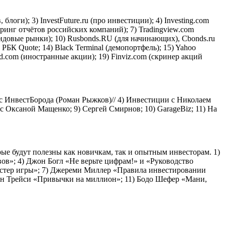
блоги); 3) InvestFuture.ru (про инвестиции); 4) Investing.com
оринг отчётов российских компаний); 7) Tradingview.com
фондовые рынки); 10) Rusbonds.RU (для начинающих), Cbonds.ru
РБК Quote; 14) Black Terminal (демопортфель); 15) Yahoo
.com (иностранные акции); 19) Finviz.com (скринер акций
 с ИнвестБорода (Роман Рыжков)// 4) Инвестиции с Николаем
с Оксаной Мащенко; 9) Сергей Смирнов; 10) GarageBiz; 11) На
рые будут полезны как новичкам, так и опытным инвесторам. 1)
ов»; 4) Джон Богл «Не верьте цифрам!» и «Руководство
Мастер игры»; 7) Джереми Миллер «Правила инвестировании
ан Трейси «Привычки на миллион»; 11) Бодо Шефер «Мани,