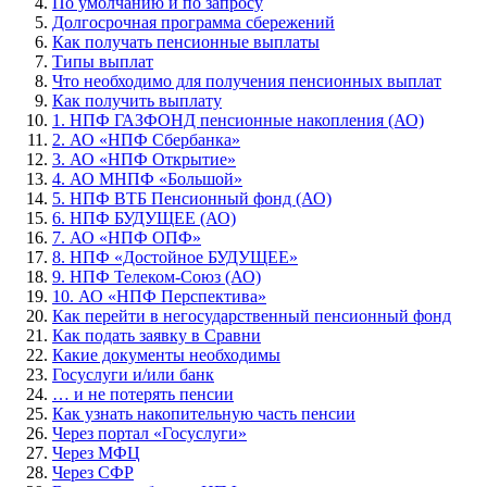
По умолчанию и по запросу
Долгосрочная программа сбережений
Как получать пенсионные выплаты
Типы выплат
Что необходимо для получения пенсионных выплат
Как получить выплату
1. НПФ ГАЗФОНД пенсионные накопления (АО)
2. АО «НПФ Сбербанка»
3. АО «НПФ Открытие»
4. АО МНПФ «Большой»
5. НПФ ВТБ Пенсионный фонд (АО)
6. НПФ БУДУЩЕЕ (АО)
7. АО «НПФ ОПФ»
8. НПФ «Достойное БУДУЩЕЕ»
9. НПФ Телеком-Союз (АО)
10. АО «НПФ Перспектива»
Как перейти в негосударственный пенсионный фонд
Как подать заявку в Сравни
Какие документы необходимы
Госуслуги и/или банк
… и не потерять пенсии
Как узнать накопительную часть пенсии
Через портал «Госуслуги»
Через МФЦ
Через СФР