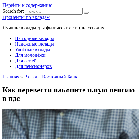
Перейти к содержанию
Search for:
Проценты по вкладам
Лучшие вклады для физических лиц на сегодня
Выгодные вклады
Надежные вклады
Удобные вклады
Для молодёжи
Для семей
Для пенсионеров
Главная
»
Вклады Восточный Банк
Как перевести накопительную пенсию
в пдс