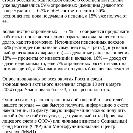
уже задумывались 59% опрошенных (женщины делают это
чаще мужчин — 62% и 56% соответственно). 26%
респондентов пока не думали о пенсии, а 15% уже получают
ее.
Большинство опрошенных — 61% — собираются продолжать
работать и после достижения возраста выхода на пенсию так
долго, как это возможно. Источником пенсионных доходов
56% респондентов назвали саму пенсию, а треть (допускался
выбор нескольких вариантов) — сделанные ранее накопления,
18% — проценты от инвестиций и вкладов, 16% — доход от
сдачи недвижимости, еще 7% опрошенных рассчитывают на
помощь детей, а 3% планируют получить большое наследство.
Опрос проводился во всех округах России среди
экономически активного населения старше 18 лет в марте
2024 года. Участвовало более 3,5 тыс. респондентов.
Одно из самых распространенных обращений от читателей
нашего портала — как быстро получить информацию о счете
накоплений. По факту, такую информацию можно получить
онлайн (через
сайт
госуслуг, где нужно выбрать «Проверка
лицевого счета в СФР») или личным визитом в Социальный
фонд России (СФР) или Многофункциональный центр
госуслуг (МФЦ).