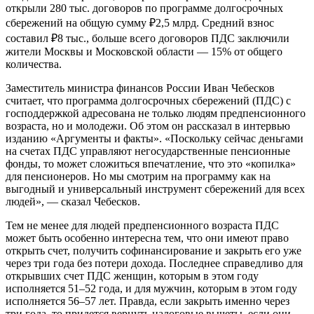
открыли 280 тыс. договоров по программе долгосрочных
сбережений на общую сумму ₽2,5 млрд. Средний взнос
составил ₽8 тыс., больше всего договоров ПДС заключили
жители Москвы и Московской области — 15% от общего
количества.
Заместитель министра финансов России Иван Чебесков
считает, что программа долгосрочных сбережений (ПДС) с
господдержкой адресована не только людям предпенсионного
возраста, но и молодежи. Об этом он
рассказал
в интервью
изданию «Аргументы и факты». «Поскольку сейчас деньгами
на счетах ПДС управляют негосударственные пенсионные
фонды, то может сложиться впечатление, что это «копилка»
для пенсионеров. Но мы смотрим на программу как на
выгодный и универсальный инструмент сбережений для всех
людей», — сказал Чебесков.
Тем не менее для людей предпенсионного возраста ПДС
может быть особенно интересна тем, что они имеют право
открыть счет, получить софинансирование и закрыть его уже
через три года без потери дохода. Последнее справедливо для
открывших счет ПДС женщин, которым в этом году
исполняется 51–52 года, и для мужчин, которым в этом году
исполняется 56–57 лет. Правда, если закрыть именно через
три года, то придется вернуть налоговые вычеты, если они