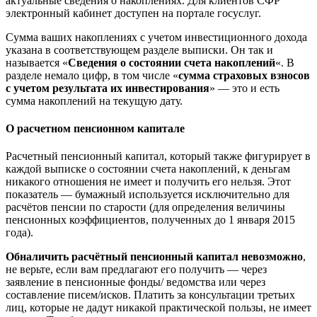
актуальные сведения о накоплениях. Для клиентов СФР
электронный кабинет
доступен
на портале госуслуг.
Сумма ваших накоплениях с учетом инвестиционного дохода
указана в соответствующем разделе выписки. Он так и
называется «
Сведения о состоянии счета накоплений
«. В
разделе немало цифр, в том числе «
сумма страховых взносов
с учетом результата их инвестирования
» — это и есть
сумма накоплений на текущую дату.
О расчетном пенсионном капитале
Расчетный пенсионный капитал, который также фигурирует в
каждой выписке о состоянии счета накоплений, к деньгам
никакого отношения не имеет и получить его нельзя. Этот
показатель — бумажный используется исключительно для
расчётов пенсии по старости (для определения величины
пенсионных коэффициентов, полученных до 1 января 2015
года).
Обналичить расчётный пенсионный капитал невозможно
,
не верьте, если вам предлагают его получить — через
заявление в пенсионные фонды/ ведомства или через
составление писем/исков. Платить за консультации третьих
лиц, которые не дадут никакой практической пользы, не имеет