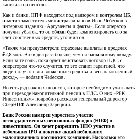
капитала на пенсию.
Как и банки, НПФ находятся под надзором и контролем ЦБ,
отметил
заместитель министра финансов Иван Чебесков в
интервью изданию «Аргументы и факты». Если оператор
получит убыток, то он обязан будет компенсировать его за
счет собственных средств, уточнил он.
«Также мы предусмотрели страховые выплаты в пределах
₽2,8 млн. Это в два раза больше, чем по банковскому вкладу.
Если за те годы, пока будет действовать договор ПДС, с
оператором что-то случится, то это станет гарантией, что
люди получат свои вложенные средства и весь накопленный
доход», — добавил Чебесков.
Но есть ряд важных нюансов, которые необходимо учитывать
при переводе накопительной пенсии в ПДС. О них «РБК
Инвестициям» подробно рассказал генеральный директор
СберНПФ Александр Зарецкий.
Банк России намерен упростить участие
негосударственных пенсионных фондов (НПФ) в
инвестициях. Он хочет разрешить НПФ участие в
небольших IPO и покупку акций небольших
малоликвидных российских компаний. Насколько это