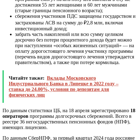
достижения 55 лет женщинами и 60 лет мужчинами
(старые границы пенсионного возраста);
сбережения участников ПДС защищены государством и
застрахованы АСВ на сумму до ₽2,8 млн, включая
инвестиционный доход;
забрать часть накоплений или всю сумму целиком
досрочно без потери процентного дохода будет можно
при наступлении «особых жизненных ситуаций» — на
оплату дорогостоящего лечения участнику программы
(перечень видов дорогостоящего лечения утверждается
правительством), а также при потере кормильца.
Читайте также:
Вклады Московского
Индустриального Банка в Липецке в 2022 году –
ставка до 24.00%, условия по депозитам для
физических лиц
По данным
статистики
ЦБ, на 18 апреля зарегистрировано
18
операторов
программы долгосрочных сбережений. Всего в
реестре 36 негосударственных пенсионных фондов (НПФ),
имеющих лицензию.
По данным
СберНПФ
, за первый квартал 2024 года россияне