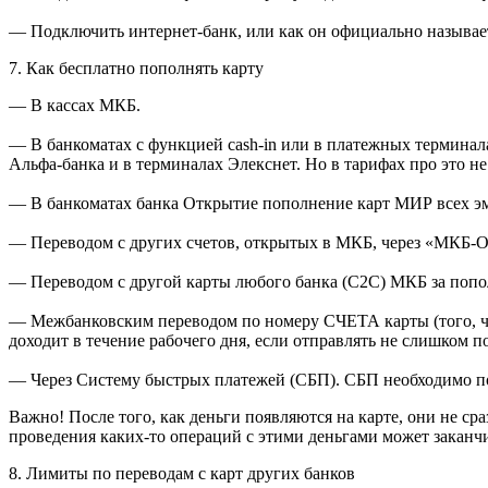
— Подключить интернет-банк, или как он официально называе
7. Как бесплатно пополнять карту
—
В кассах МКБ
.
—
В банкоматах с функцией cash-in или в платежных термина
Альфа-банка
и в терминалах
Элекснет
. Но в тарифах про это не
—
В банкоматах банка Открытие
пополнение карт МИР всех эм
—
Переводом с других счетов
, открытых в МКБ, через «МКБ-
—
Переводом с другой карты
любого банка (C2C) МКБ за попол
—
Межбанковским переводом по номеру СЧЕТА
карты (того, 
доходит в течение рабочего дня, если отправлять не слишком п
— Через
Систему быстрых платежей (СБП).
СБП необходимо по
Важно!
После того, как деньги появляются на карте, они не ср
проведения каких-то операций с этими деньгами может заканч
8. Лимиты по переводам с карт других банков