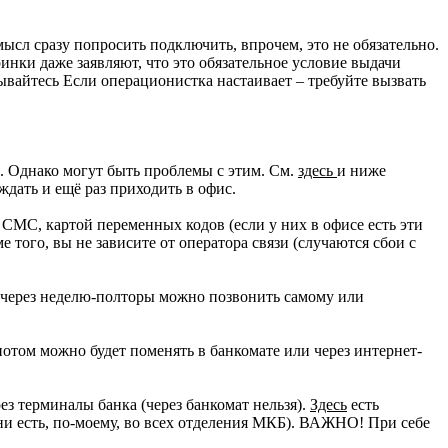
сл сразу попросить подключить, впрочем, это не обязательно.
нки даже заявляют, что это обязательное условие выдачи
ывайтесь Если операционистка настаивает – требуйте вызвать
Б. Однако могут быть проблемы с этим. См.
здесь
и ниже
дать и ещё раз приходить в офис.
СМС, картой переменных кодов (если у них в офисе есть эти
го, вы не зависите от оператора связи (случаются сбои с
ь через неделю-полторы можно позвонить самому или
отом можно будет поменять в банкомате или через интернет-
ез терминалы банка (через банкомат нельзя).
Здесь
есть
они есть, по-моему, во всех отделения МКБ). ВАЖНО! При себе