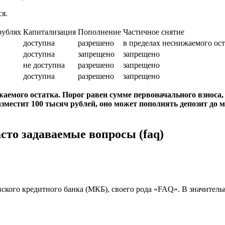
я.
рублях
Капитализация
Пополнение
Частичное снятие
доступна
разрешено
в пределах неснижаемого ост
доступна
запрещено
запрещено
не доступна
разрешено
запрещено
доступна
разрешено
запрещено
жаемого остатка. Порог равен сумме первоначального взноса
местит 100 тысяч рублей, оно может пополнять депозит до м
асто задаваемые вопросы (faq)
кого кредитного банка (МКБ), своего рода «FAQ». В значительн