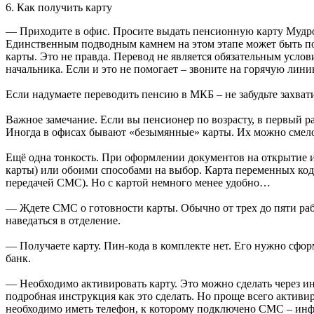
6. Как получить карту
— Приходите в офис. Просите выдать пенсионную карту Мудрос
Единственным подводным камнем на этом этапе может быть попы
карты. Это не правда. Перевод не является обязательным усло
начальника. Если и это не помогает – звоните на горячую лини
Если надумаете переводить пенсию в МКБ – не забудьте захва
Важное замечание. Если вы пенсионер по возрасту, в первый ра
Иногда в офисах бывают «безымянные» карты. Их можно смело б
Ещё одна тонкость. При оформлении документов на открытие ин
карты) или обоими способами на выбор. Карта переменных код
передачей СМС). Но с картой немного менее удобно…
— Ждете СМС о готовности карты. Обычно от трех до пяти раб
наведаться в отделение.
— Получаете карту. Пин-кода в комплекте нет. Его нужно сфор
банк.
— Необходимо активировать карту. Это можно сделать через ин
подробная инструкция как это сделать. Но проще всего активи
необходимо иметь телефон, к которому подключено СМС – инф