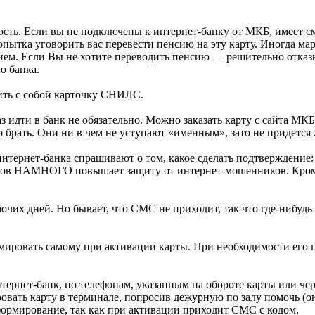
ть. Если вы не подключены к интернет-банку от МКБ, имеет смы
тка уговорить вас перевести пенсию на эту карту. Иногда мари
вием. Если Вы не хотите переводить пенсию — решительно отказ
ю банка.
тить с собой карточку СНИЛС.
з идти в банк не обязательно. Можно заказать карту с сайта МК
рать. Они ни в чем не уступают «именным», зато не придется ж
тернет-банка спрашивают о том, какое сделать подтверждение: 
ов НАМНОГО повышает защиту от интернет-мошенников. Кроме то
очих дней. Но бывает, что СМС не приходит, так что где-нибуд
мировать самому при активации карты. При необходимости его п
тернет-банк, по телефонам, указанным на обороте карты или чер
ровать карту в терминале, попросив дежурную по залу помочь (
ормирование, так как при активации приходит СМС с кодом.