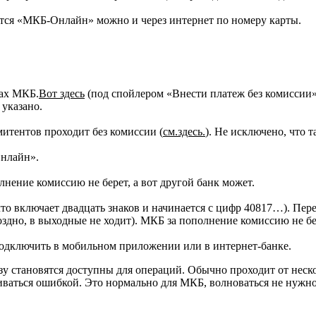
тся «МКБ-Онлайн» можно и через интернет по номеру карты.
лах МКБ.
Вот здесь
(под спойлером «Внести платеж без комиссии
 указано.
итентов проходит без комиссии (
см.здесь.
). Не исключено, что 
Онлайн».
нение комиссию не берет, а вот другой банк может.
что включает двадцать знаков и начинается с цифр 40817…). Пер
оздно, в выходные не ходит). МКБ за пополнение комиссию не бер
дключить в мобильном приложении или в интернет-банке.
азу становятся доступны для операций. Обычно проходит от неск
иваться ошибкой. Это нормально для МКБ, волноваться не нужно