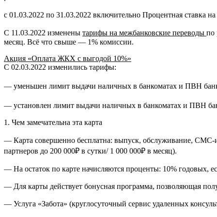
с 01.03.2022 по 31.03.2022 включительно Процентная ставка на
С 11.03.2022 изменены
тарифы на межбанковские переводы
по
месяц. Всё что свыше — 1% комиссии.
Акция «Оплата ЖКХ с выгодой 10%»
С 02.03.2022 изменились тарифы:
— уменьшен лимит выдачи наличных в банкоматах и ПВН банка 
— установлен лимит выдачи наличных в банкоматах и ПВН банк
1. Чем замечательна эта карта
— Карта совершенно бесплатна: выпуск, обслуживание, СМС-ин
партнеров до 200 000₽ в сутки/ 1 000 000₽ в месяц).
— На остаток по карте начисляются проценты: 10% годовых, есл
— Для карты действует бонусная программа, позволяющая полу
— Услуга «Забота» (круглосуточный сервис удаленных консуль