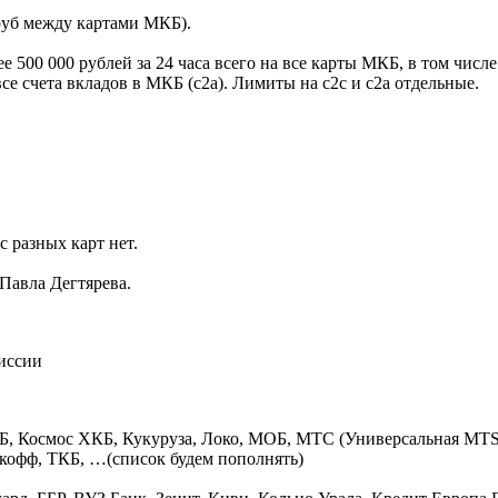
 руб между картами МКБ).
ее 500 000 рублей за 24 часа всего на все карты МКБ, в том ч
се счета вкладов в МКБ (с2а). Лимиты на с2с и с2а отдельные.
 разных карт нет.
Павла Дегтярева.
миссии
ВТБ, Космос ХКБ, Кукуруза, Локо, МОБ, МТС (Универсальная 
кофф, ТКБ, …(список будем пополнять)