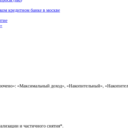
ком кредитном банке в москве
ытие
к»
лючено»: «Максимальный доход», «Накопительный», «Накопител
ализации и частичного снятия*.