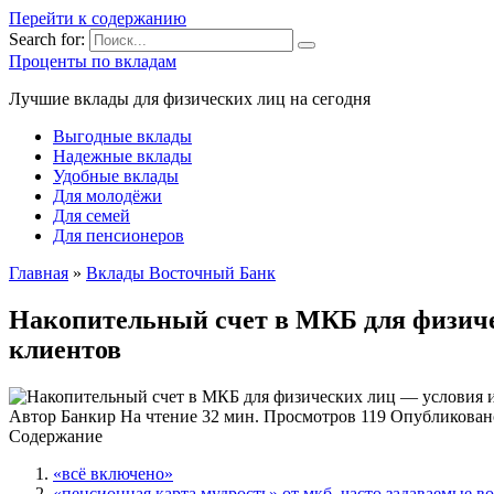
Перейти к содержанию
Search for:
Проценты по вкладам
Лучшие вклады для физических лиц на сегодня
Выгодные вклады
Надежные вклады
Удобные вклады
Для молодёжи
Для семей
Для пенсионеров
Главная
»
Вклады Восточный Банк
Накопительный счет в МКБ для физиче
клиентов
Автор
Банкир
На чтение
32 мин.
Просмотров
119
Опубликован
Содержание
«всё включено»
«пенсионная карта мудрость» от мкб. часто задаваемые во