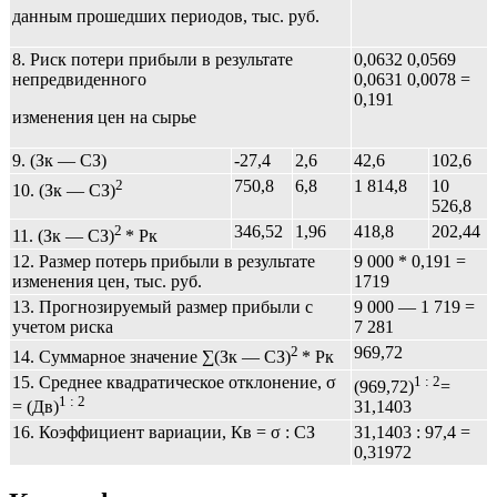
данным прошедших периодов, тыс. руб.
8. Риск потери прибыли в результате
0,0632 0,0569
непредвиденного
0,0631 0,0078 =
0,191
изменения цен на сырье
9. (Зк — СЗ)
-27,4
2,6
42,6
102,6
2
750,8
6,8
1 814,8
10
10. (Зк — СЗ)
526,8
2
346,52
1,96
418,8
202,44
11. (Зк — СЗ)
* Рк
12. Размер потерь прибыли в результате
9 000 * 0,191 =
изменения цен, тыс. руб.
1719
13. Прогнозируемый размер прибыли с
9 000 — 1 719 =
учетом риска
7 281
2
969,72
14. Суммарное значение ∑(Зк — СЗ)
* Рк
15. Среднее квадратическое отклонение, σ
1 : 2
(969,72)
=
1 : 2
= (Дв)
31,1403
16. Коэффициент вариации, Кв = σ : СЗ
31,1403 : 97,4 =
0,31972