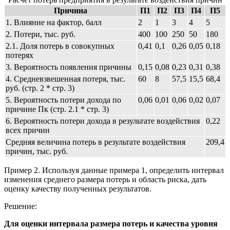
Причина
П1
П2
П3
П4
П5
1. Влияние на фактор, балл
2
1
3
4
5
2. Потери, тыс. руб.
400
100
250
50
180
2.1. Доля потерь в совокупных
0,41
0,1
0,26
0,05
0,18
потерях
3. Вероятность появления причины
0,15
0,08
0,23
0,31
0,38
4. Средневзвешенная потеря, тыс.
60
8
57,5
15,5
68,4
руб. (стр. 2 * стр. 3)
5. Вероятность потери дохода по
0,06
0,01
0,06
0,02
0,07
причине Пк (стр. 2.1 * стр. 3)
6. Вероятность потери дохода в результате воздействия
0,22
всех причин
Средняя величина потерь в результате воздействия
209,4
причин, тыс. руб.
Пример 2. Используя данные примера 1, определить интервал
изменения среднего размера потерь и область риска, дать
оценку качеству полученных результатов.
Решение:
Для оценки интервала размера потерь и качества уровня