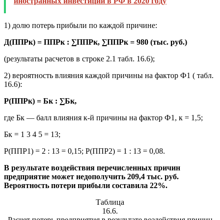
иностранных инвестиций в РФ в 2020 году
1) долю потерь прибыли по каждой причине:
Д(ППРк) = ППРк : ∑ППРк, ∑ППРк = 980 (тыс. руб.)
(результаты расчетов в строке 2.1 табл. 16.6);
2) вероятность влияния каждой причины на фактор Ф1 ( табл.
16.6):
Р(ППРк) = Бк : ∑Бк,
где Бк — балл влияния к-й причины на фактор Ф1, к = 1,5;
Бк = 1 3 4 5 = 13;
Р(ППР1) = 2 : 13 = 0,15; Р(ППР2) = 1 : 13 = 0,08.
В результате воздействия перечисленных причин
предприятие может недополучить 209,4 тыс. руб.
Вероятность потери прибыли составила 22%.
Таблица
16.6.
Расчет потерь предприятия в результате воздействия причин