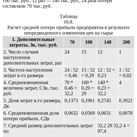
100 тыс. руб., 12 раз — 140 тыс. руб., 24 раза потери
составляли 70 тыс. руб.
Таблица
16.8.
Расчет средней потери прибыли предприятия в результате
непредвиденного изменения цен на сырье
1. Дополнительные
70
100
140
200
затраты, Зк, тыс. руб.
2. Число случаев
24
15
12
1
наступления
дополнительных затрат, раз
3. Частота наступления
24 : 52
15 : 52
12 : 52 =
1 : 52
затрат к-го размера
= 0,46
= 0,29
0,23
= 0,02
4. Средневзвешенная
70 *
100 *
140 *
4
величина затрат, СЗк, тыс.
0,46 =
0,29 =
0,23 =
руб.
32,2
29
32,2
5. Доля затрат к-го размера,
0,1373
0,1961
0,2745
0,3922
Дк
6. Средневзвешенная доля
0,0632
0,0569
0,0631
0,0078
потери прибыли, СДк
7. Средний размер дополнительных затрат
32,2 29 32,2 4 =
по
97,4