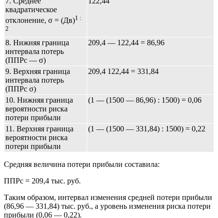
7. Среднее
122,44
квадратическое
1 :
отклонение, σ = (Дв)
2
8. Нижняя граница
209,4 — 122,44 = 86,96
интервала потерь
(ППРс — σ)
9. Верхняя граница
209,4 122,44 = 331,84
интервала потерь
(ППРс σ)
10. Нижняя граница
(1 — (1500 — 86,96) : 1500) = 0,06
вероятности риска
потери прибыли
11. Верхняя граница
(1 — (1500 — 331,84) : 1500) = 0,22
вероятности риска
потери прибыли
Средняя величина потери прибыли составила:
ППРс = 209,4 тыс. руб.
Таким образом, интервал изменения средней потери прибыли
(86,96 — 331,84) тыс. руб., а уровень изменения риска потери
прибыли (0,06 — 0,22).