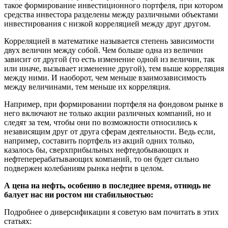
такое формирование инвестиционного портфеля, при котором
средства инвестора разделены между различными объектами
инвестирования с низкой корреляцией между друг другом.
Корреляцией в математике называется степень зависимости
двух величин между собой. Чем больше одна из величин
зависит от другой (то есть изменение одной из величин, так
или иначе, вызывает изменение другой), тем выше корреляция
между ними. И наоборот, чем меньше взаимозависимость
между величинами, тем меньше их корреляция.
Например, при формировании портфеля на фондовом рынке в
него включают не только акции различных компаний, но и
следят за тем, чтобы они по возможности относились к
независящим друг от друга сферам деятельности. Ведь если,
например, составить портфель из акций одних только,
казалось бы, сверхприбыльных нефтедобывающих и
нефтеперерабатывающих компаний, то он будет сильно
подвержен колебаниям рынка нефти в целом.
А цена на нефть, особенно в последнее время, отнюдь не
балует нас ни ростом ни стабильностью:
Подробнее о диверсификации я советую вам почитать в этих
статьях: