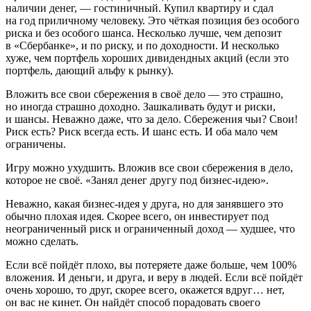
наличии денег, — гостиничный. Купил квартиру и сдал
на год приличному человеку. Это чёткая позиция без особого
риска и без особого шанса. Несколько лучше, чем депозит
в «Сбербанке», и по риску, и по доходности. И несколько
хуже, чем портфель хороших дивидендных акций (если это
портфель, дающий альфу к рынку).
Вложить
все свои сбережения
в своё дело — это страшно,
но иногда страшно доходно. Зашкаливать будут и риски,
и шансы. Неважно даже, что за дело. Сбережения чьи? Свои!
Риск есть? Риск всегда есть. И шанс есть. И оба мало чем
ограничены.
Игру можно ухудшить. Вложив все свои сбережения в дело,
которое не своё. «Занял денег другу под бизнес-идею».
Неважно, какая бизнес-идея у друга, но для занявшего это
обычно плохая идея. Скорее всего, он инвестирует под
неограниченный риск и ограниченный доход — худшее, что
можно сделать.
Если всё пойдёт плохо, вы потеряете даже больше, чем 100%
вложения. И деньги, и друга, и веру в людей. Если всё пойдёт
очень хорошо
, то друг, скорее всего, окажется вдруг… нет,
он вас не кинет. Он найдёт способ порадовать своего