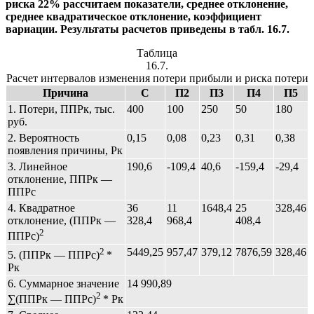
риска 22% рассчитаем показатели, среднее отклонение,
среднее квадратическое отклонение, коэффициент
вариации. Результаты расчетов приведены в табл. 16.7.
Таблица
16.7.
Расчет интервалов изменения потери прибыли и риска потери
Причина
С
П2
П3
П4
П5
1. Потери, ППРк, тыс.
400
100
250
50
180
руб.
2. Вероятность
0,15
0,08
0,23
0,31
0,38
появления причины, Рк
3. Линейное
190,6
-109,4
40,6
-159,4
-29,4
отклонение, ППРк —
ППРс
4. Квадратное
36
11
1648,4
25
328,46
отклонение, (ППРк —
328,4
968,4
408,4
2
ППРс)
2
5449,25
957,47
379,12
7876,59
328,46
5. (ППРк — ППРс)
*
Рк
6. Суммарное значение
14 990,89
2
∑(ППРк — ППРс)
* Рк