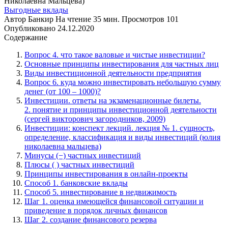
Выгодные вклады
Автор
Банкир
На чтение
35 мин.
Просмотров
101
Опубликовано
24.12.2020
Содержание
Вопрос 4. что такое валовые и чистые инвестиции?
Основные принципы инвестирования для частных лиц
Виды инвестиционной деятельности предприятия
Вопрос 6. куда можно инвестировать небольшую сумму
денег (от 100 – 1000)?
Инвестиции. ответы на экзаменационные билеты.
2. понятие и принципы инвестиционной деятельности
(сергей викторович загородников, 2009)
Инвестиции: конспект лекций. лекция № 1. сущность,
определение, классификация и виды инвестиций (юлия
николаевна мальцева)
Минусы (−) частных инвестиций
Плюсы ( ) частных инвестиций
Принципы инвестирования в онлайн-проекты
Способ 1. банковские вклады
Способ 5. инвестирование в недвижимость
Шаг 1. оценка имеющейся финансовой ситуации и
приведение в порядок личных финансов
Шаг 2. создание финансового резерва