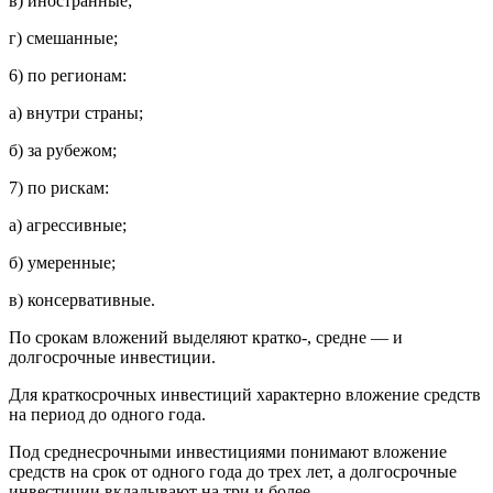
в) иностранные;
г) смешанные;
6)
по регионам:
а) внутри страны;
б) за рубежом;
7)
по рискам:
а) агрессивные;
б) умеренные;
в) консервативные.
По срокам вложений выделяют кратко-, средне — и
долгосрочные инвестиции.
Для краткосрочных инвестиций характерно вложение средств
на период до одного года.
Под
среднесрочными инвестициями
понимают вложение
средств на срок от одного года до трех лет, а долгосрочные
инвестиции вкладывают на три и более.