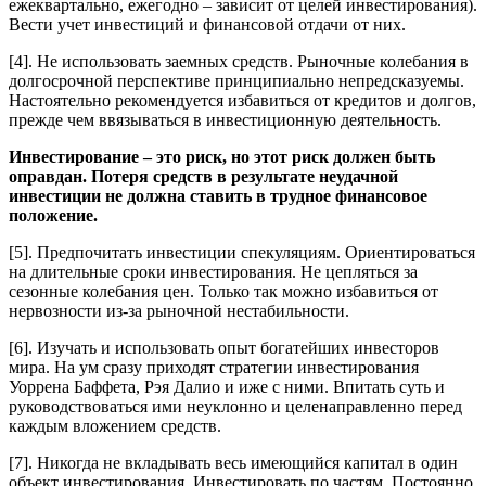
ежеквартально, ежегодно – зависит от целей инвестирования).
Вести учет инвестиций и финансовой отдачи от них.
[4]. Не использовать заемных средств. Рыночные колебания в
долгосрочной перспективе принципиально непредсказуемы.
Настоятельно рекомендуется избавиться от кредитов и долгов,
прежде чем ввязываться в инвестиционную деятельность.
Инвестирование – это риск, но этот риск должен быть
оправдан. Потеря средств в результате неудачной
инвестиции не должна ставить в трудное финансовое
положение.
[5]. Предпочитать инвестиции спекуляциям. Ориентироваться
на длительные сроки инвестирования. Не цепляться за
сезонные колебания цен. Только так можно избавиться от
нервозности из-за рыночной нестабильности.
[6]. Изучать и использовать опыт богатейших инвесторов
мира. На ум сразу приходят стратегии инвестирования
Уоррена Баффета, Рэя Далио и иже с ними. Впитать суть и
руководствоваться ими неуклонно и целенаправленно перед
каждым вложением средств.
[7]. Никогда не вкладывать весь имеющийся капитал в один
объект инвестирования. Инвестировать по частям. Постоянно