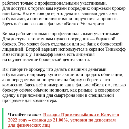
работает только с профессиональными участниками.
Для доступа к торгам вам нужен посредник: биржевой брокер
или банк. Вы им говорите, что делать с вашими деньгами
и бумагами, а они исполняют ваши поручения за процент.
Здесь всё как раз как в фильме «Волк с Уолл-стрит».
Биржа работает только с профессиональными участниками.
Для доступа к торгам вам нужен посредник — биржевой
брокер. Это может быть отдельная или же банк с брокерской
лицензией. Второй вариант используется в сервисе
Тинькофф
Инвестиции:
у Тинькофф Банка есть лицензия
на осуществление брокерской деятельности.
Вы говорите брокеру, что делать с вашими деньгами
и бумагами, например купить акции или продать облигации,
а он передает ваши поручения на биржу и берет за это
комиссию. Здесь всё примерно как в фильме «Волк с », только
брокеру сейчас обычно не звонят, как раньше, а совершают
сделку в приложении для смартфона или в специальной
программе для компьютера.
Читайте также:
Вклады Промсвязьбанка в Калуге в
2022 году – ставка до 21.00%, условия по депозитам
для физических лиц