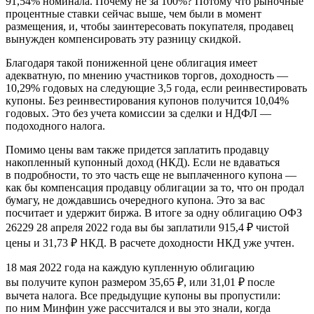
91,54% номинала. Почему не за 100%? Потому что рыночные
процентные ставки сейчас выше, чем были в момент
размещения, и, чтобы заинтересовать покупателя, продавец
вынужден компенсировать эту разницу скидкой.
Благодаря такой пониженной цене облигация имеет
адекватную, по мнению участников торгов, доходность —
10,29% годовых на следующие 3,5 года, если реинвестировать
купоны. Без реинвестирования купонов получится 10,04%
годовых. Это без учета комиссии за сделки и НДФЛ —
подоходного налога.
Помимо цены вам также придется заплатить продавцу
накопленный купонный доход (НКД). Если не вдаваться
в подробности, то это часть еще не выплаченного купона —
как бы компенсация продавцу облигации за то, что он продал
бумагу, не дождавшись очередного купона. Это за вас
посчитает и удержит биржа. В итоге за одну облигацию ОФЗ
26229 28 апреля 2022 года вы бы заплатили 915,4 ₽ чистой
цены и 31,73 ₽ НКД. В расчете доходности НКД уже учтен.
18 мая 2022 года на каждую купленную облигацию
вы получите купон размером 35,65 ₽, или 31,01 ₽ после
вычета налога. Все предыдущие купоны вы пропустили:
по ним Минфин уже рассчитался и вы это знали, когда