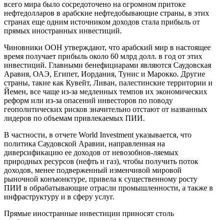
всего мира было сосредоточено на огромном притоке
нефтедолларов в арабские нефтедобывающие страны, в этих
странах еще одним источником доходов стала прибыль от
прямых иностранных инвестиций.
Чиновники ООН утверждают, что арабский мир в настоящее
время получает прибыль около 60 млрд долл. в год от этих
инвестиций. Главными бенефициарами являются Саудовская
Аравия, ОАЭ, Египет, Иордания, Тунис и Марокко. Другие
страны, такие как Кувейт, Ливан, палестинские территории и
Йемен, все чаще из-за медленных темпов их экономических
реформ или из-за опасений инвесторов по поводу
геополитических рисков значительно отстают от названных
лидеров по объемам привлекаемых ПИИ.
В частности, в отчете World Investment указывается, что
политика Саудовской Аравии, направленная на
диверсификацию ее доходов от невозобнов-ляемых
природных ресурсов (нефть и газ), чтобы получить поток
доходов, менее подверженный изменчивой мировой
рыночной конъюнктуре, привела к существенному росту
ПИИ в обрабатывающие отрасли промышленности, а также в
инфраструктуру и в сферу услуг.
Прямые иностранные инвестиции приносят столь