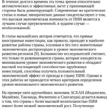
В течение долгого времени эта точка зрения относительно
автоматических и эффективных льгот у принимающей
стороны была доминирующей. Современные же критические
статьи и новые эмпирические данные свидетельствуют о том,
что высокая экономическая значимость от ПИИ является в
лучшем случае преувеличенной, в худшем случае —
необоснованной.
В статье малазийских авторов отмечается, что прямые
иностранные инвестиции, как правило, приходят в наиболее
развитые районы страны, усиливая и без того значительные
экономические диспропорции в уровне экономического
развития регионов [9]. Большинство исследователей считают,
что только те развивающиеся страны, которые находятся на
минимальном уровне экономического развития и обладают
высокой поглощающей способностью зарубежных
инвестиций, способны получить положительный
экономический эффект от прихода в страну ПИИ. Однако в
этих работах не приводится четких критериев определения
уровня минимального экономического развития.
На примере пяти крупнейших экономик АСЕАН (Индонезии,
Малайзии, Таиланда, Филиппин и Сингапура) делается вывод
о том, что страны с более высокой волатильностью ПИИ
имеют более низкий экономический рост. Полученные