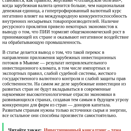
становятся, как правило, жертвами «голландской болезни»,
когда зарубежная валюта ценится больше, чем национальная
денежная единица, а гипертрофированный валютный курс
негативно влияет на международную конкурентоспособность
внутренних несырьевых товаропроизводителей. Наличие
ресурсного проклятия привело некоторых экономистов к
выводу о том, что ПИИ тормозят общеэкономический рост в
принимающей их стране и оказывают негативное воздействие
на обрабатывающую промышленность.
В статье делается вывод о том, что такой перекос в
направлении приложения зарубежных инвестиционных
потоков в Мьянме — результат непривлекательного
инвестиционного климата, в том числе импортных и
экспортных правил, слабой судебной системы, жесткого
государственного валютного контроля и слабой защиты прав
собственности. На самом же деле зарубежные инвестиции из
развитых стран не будут вкладываться в современные
наукоемкие высокотехнологичные отрасли экономики в
развивающихся странах, создавая тем самым в будущем угрозу
конкуренции для фирм из стран — доноров капитала.
Развитым странам нужны только источники сырья и энергии,
все остальное они способны произвести самостоятельно.
Читайте также:
Инвестиционный консалтинг – тема