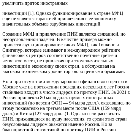
увеличить приток иностранных
инвестиций [1]. Однако функционирование в стране МФЦ
еще не является гарантией привлечения в ее экономику
значительных объемов зарубежных инвестиций.
Создание МФЦ и привлечение ПИИ является связанной, но
необусловленной задачей. В качестве примера можно
привести функционирование таких МФЦ, как Гонконг и
Сингапур, которые занимают в международном рейтинге
финансовых центров соответственно почетные третье и
четвертое места, не привлекая при этом значительных
инвестиций в экономику своих стран, а обслуживая на
высоком техническом уровне торговлю ценными бумагами.
Но и при отсутствии международного финансового центра в
Москве уже на протяжении последних нескольких лет Россия
стабильно входит в число лидеров по притоку ПИИ. За 2021 г.
Россия привлекла 80 млрд долл. прямых иностранных
инвестиций (по версии ООН — 94 млрд долл.), оказавшись по
этому показателю на третьем месте после США (159 млрд
долл.) и Китая (127 млрд долл.)1. Однако если рассчитать
ПИИ, приходящиеся на душу населения, то среди этих стран
безусловным лидером окажется именно Россия. Но за
благоприятной статистикой по притоку ПИИ в Россию