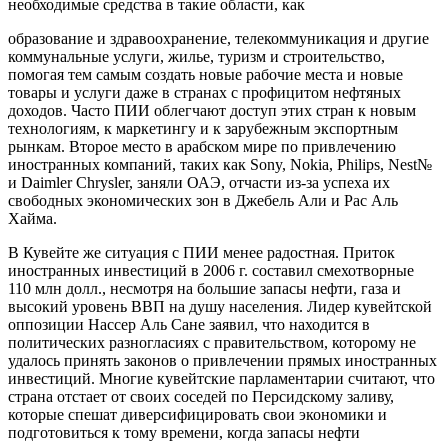
необходимые средства в такие области, как
образование и здравоохранение, телекоммуникация и другие
коммунальные услуги, жилье, туризм и строительство,
помогая тем самым создать новые рабочие места и новые
товары и услуги даже в странах с профицитом нефтяных
доходов. Часто ПИИ облегчают доступ этих стран к новым
технологиям, к маркетингу и к зарубежным экспортным
рынкам. Второе место в арабском мире по привлечению
иностранных компаний, таких как Sony, Nokia, Philips, Nest№
и Daimler Chrysler, заняли ОАЭ, отчасти из-за успеха их
свободных экономических зон в Джебель Али и Рас Аль
Хайма.
В Кувейте же ситуация с ПИИ менее радостная. Приток
иностранных инвестиций в 2006 г. составил смехотворные
110 млн долл., несмотря на большие запасы нефти, газа и
высокий уровень ВВП на душу населения. Лидер кувейтской
оппозиции Нассер Аль Сане заявил, что находится в
политических разногласиях с правительством, которому не
удалось принять законов о привлечении прямых иностранных
инвестиций. Многие кувейтские парламентарии считают, что
страна отстает от своих соседей по Персидскому заливу,
которые спешат диверсифицировать свои экономики и
подготовиться к тому времени, когда запасы нефти