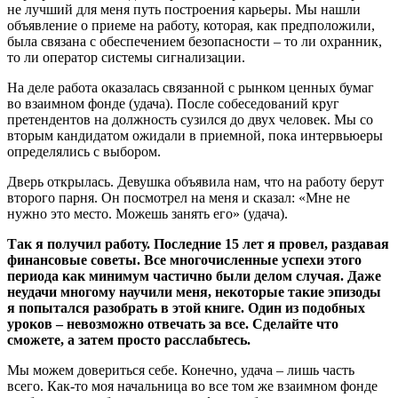
не лучший для меня путь построения карьеры. Мы нашли
объявление о приеме на работу, которая, как предположили,
была связана с обеспечением безопасности – то ли охранник,
то ли оператор системы сигнализации.
На деле работа оказалась связанной с рынком ценных бумаг
во взаимном фонде (удача). После собеседований круг
претендентов на должность сузился до двух человек. Мы со
вторым кандидатом ожидали в приемной, пока интервьюеры
определялись с выбором.
Дверь открылась. Девушка объявила нам, что на работу берут
второго парня. Он посмотрел на меня и сказал: «Мне не
нужно это место. Можешь занять его» (удача).
Так я получил работу. Последние 15 лет я провел, раздавая
финансовые советы. Все многочисленные успехи этого
периода как минимум частично были делом случая. Даже
неудачи многому научили меня, некоторые такие эпизоды
я попытался разобрать в этой книге. Один из подобных
уроков – невозможно отвечать за все. Сделайте что
сможете, а затем просто расслабьтесь.
Мы можем довериться себе. Конечно, удача – лишь часть
всего. Как-то моя начальница во все том же взаимном фонде