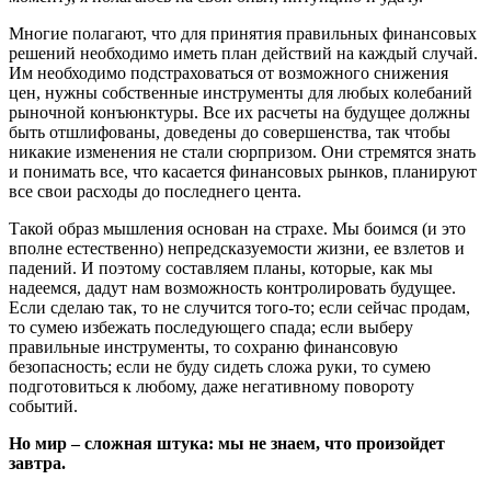
Многие полагают, что для принятия правильных финансовых
решений необходимо иметь план действий на каждый случай.
Им необходимо подстраховаться от возможного снижения
цен, нужны собственные инструменты для любых колебаний
рыночной конъюнктуры. Все их расчеты на будущее должны
быть отшлифованы, доведены до совершенства, так чтобы
никакие изменения не стали сюрпризом. Они стремятся знать
и понимать все, что касается финансовых рынков, планируют
все свои расходы до последнего цента.
Такой образ мышления основан на страхе. Мы боимся (и это
вполне естественно) непредсказуемости жизни, ее взлетов и
падений. И поэтому составляем планы, которые, как мы
надеемся, дадут нам возможность контролировать будущее.
Если сделаю так, то не случится того-то; если сейчас продам,
то сумею избежать последующего спада; если выберу
правильные инструменты, то сохраню финансовую
безопасность; если не буду сидеть сложа руки, то сумею
подготовиться к любому, даже негативному повороту
событий.
Но мир – сложная штука: мы не знаем, что произойдет
завтра.