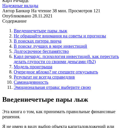
Надежные вклады
Автор
Банкир
На чтение
38 мин.
Просмотров
121
Опубликовано
28.11.2021
Содержание
Введениечетыре пары лыж
Не обращайте внимания на советы и прогнозы
В поисках питера линча
В поиске лучших в мире инвестиций
Долгосрочное беспамятство
Карл ричардс. психология инвестиций. как перестать
делать глупости со своими деньгами (fb2)
Модель проигрыша
Очередное яблоко? не спешите откусывать
Результат не всегда справедлив
Самонадеянность
Эмоциональная отрава: выберите свою
Введениечетыре пары лыж
Эта книга о том, как принимать правильные финансовые
решения.
Я не имею в виду выбор объекта капиталовложений или