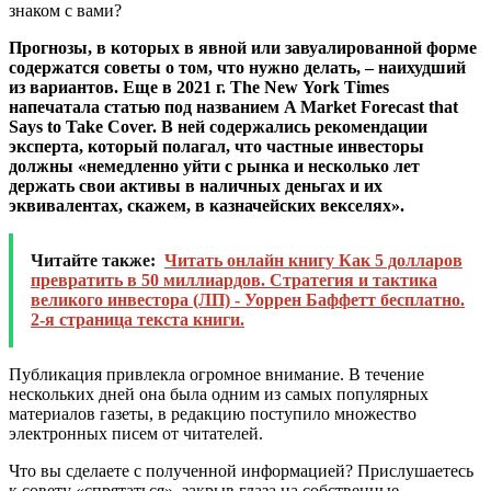
знаком с вами?
Прогнозы, в которых в явной или завуалированной форме
содержатся советы о том, что нужно делать, – наихудший
из вариантов. Еще в 2021 г. The New York Times
напечатала статью под названием A Market Forecast that
Says to Take Cover. В ней содержались рекомендации
эксперта, который полагал, что частные инвесторы
должны «немедленно уйти с рынка и несколько лет
держать свои активы в наличных деньгах и их
эквивалентах, скажем, в казначейских векселях».
Читайте также:
Читать онлайн книгу Как 5 долларов
превратить в 50 миллиардов. Стратегия и тактика
великого инвестора (ЛП) - Уоррен Баффетт бесплатно.
2-я страница текста книги.
Публикация привлекла огромное внимание. В течение
нескольких дней она была одним из самых популярных
материалов газеты, в редакцию поступило множество
электронных писем от читателей.
Что вы сделаете с полученной информацией? Прислушаетесь
к совету «спрятаться», закрыв глаза на собственные