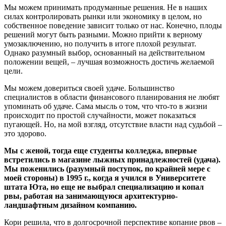
Мы можем принимать продуманные решения. Не в наших
силах контролировать рынки или экономику в целом, но
собственное поведение зависит только от нас. Конечно, плоды
решений могут быть разными. Можно прийти к верному
умозаключению, но получить в итоге плохой результат.
Однако разумный выбор, основанный на действительном
положении вещей, – лучшая возможность достичь желаемой
цели.
Мы можем довериться своей удаче. Большинство
специалистов в области финансового планирования не любят
упоминать об удаче. Сама мысль о том, что что-то в жизни
происходит по простой случайности, может показаться
пугающей. Но, на мой взгляд, отсутствие власти над судьбой –
это здорово.
Мы с женой, тогда еще студенты колледжа, впервые
встретились в магазине лыжных принадлежностей (удача).
Мы поженились (разумный поступок, по крайней мере с
моей стороны) в 1995 г., когда я учился в Университете
штата Юта, но еще не выбрал специализацию и копал
рвы, работая на занимающуюся архитектурно-
ландшафтным дизайном компанию.
Кори решила, что в долгосрочной перспективе копание рвов –