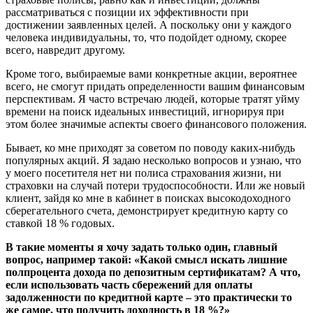
рассматриваться с позиции их эффективности при
достижении заявленных целей. А поскольку они у каждого
человека индивидуальны, то, что подойдет одному, скорее
всего, навредит другому.
Кроме того, выбираемые вами конкретные акции, вероятнее
всего, не смогут придать определенности вашим финансовым
перспективам. Я часто встречаю людей, которые тратят уйму
времени на поиск идеальных инвестиций, игнорируя при
этом более значимые аспекты своего финансового положения.
Бывает, ко мне приходят за советом по поводу каких-нибудь
популярных акций. Я задаю несколько вопросов и узнаю, что
у моего посетителя нет ни полиса страхования жизни, ни
страховки на случай потери трудоспособности. Или же новый
клиент, зайдя ко мне в кабинет в поисках высокодоходного
сберегательного счета, демонстрирует кредитную карту со
ставкой 18 % годовых.
В такие моменты я хочу задать только один, главный
вопрос, например такой: «Какой смысл искать лишние
полпроцента дохода по депозитным сертификатам? А что,
если использовать часть сбережений для оплаты
задолженности по кредитной карте – это практически то
же самое, что получить доходность в 18 %?»