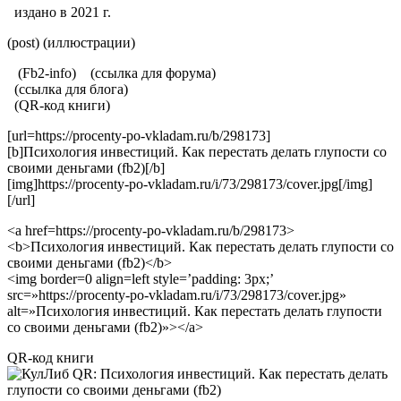
издано в 2021 г.
(post)
(иллюстрации)
(Fb2-info)
(ссылка для форума)
(ссылка для блога)
(QR-код книги)
[url=https://procenty-po-vkladam.ru/b/298173]
[b]Психология инвестиций. Как перестать делать глупости со
своими деньгами (fb2)[/b]
[img]https://procenty-po-vkladam.ru/i/73/298173/cover.jpg[/img]
[/url]
<a href=https://procenty-po-vkladam.ru/b/298173>
<b>Психология инвестиций. Как перестать делать глупости со
своими деньгами (fb2)</b>
<img border=0 align=left style=’padding: 3px;’
src=»https://procenty-po-vkladam.ru/i/73/298173/cover.jpg»
alt=»Психология инвестиций. Как перестать делать глупости
со своими деньгами (fb2)»></a>
QR-код книги