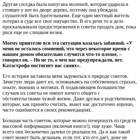
Другая соседка была напугана молнией, которая ударила в
стоящее у нее во дворе дерево, поэтому она убеждала
слушателей быть бдительными. Еще один местный житель
потерял в суде все свое имущество. В его речи то и дело
проскальзывали предостережения и советы продать дом, пока
риск еще не слишком велик.
Моему приятелю вся эта ситуация казалась забавной. «У
меня не осталось сомнений, что через некоторое время с
нашим домом обязательно случится что-то плохое, –
говорил он. – Но не то, о чем нас предупреждали, нет.
Катастрофа постигнет нас самих».
Его история заставила меня задуматься о природе советов.
Зачастую люди дают их, основываясь на собственных страхах,
опыте, знаниях и мотивах. В подавляющем большинстве
случаев их советы не имеют ничего общего с
обстоятельствами чужой жизни. Даже друзья и родственники,
которые, как принято считать, знают нас достаточно хорошо,
часто ошибаются в своих рекомендациях.
Бо́льшая часть советов, которые можно почерпнуть из средств
массовой информации (включая книги!), еще хуже. Чаще
всего они бесконечно далеки от реальности. Да и как такой
совет может быть дельным, если тот, кто его дает, даже не