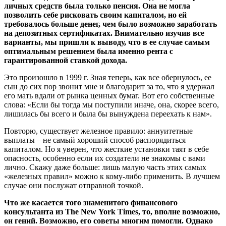
личных средств была только пенсия. Она не могла
позволить себе рисковать своим капиталом, но ей
требовалось больше денег, чем было возможно заработать
на депозитных сертификатах. Внимательно изучив все
варианты, мы пришли к выводу, что в ее случае самым
оптимальным решением была именно рента с
гарантированной ставкой дохода.
Это произошло в 1999 г. Зная теперь, как все обернулось, ее
сын до сих пор звонит мне и благодарит за то, что я удержал
его мать вдали от рынка ценных бумаг. Вот его собственные
слова: «Если бы тогда мы поступили иначе, она, скорее всего,
лишилась бы всего и была бы вынуждена переехать к нам».
Повторю, существует железное правило: аннуитетные
выплаты – не самый хороший способ распорядиться
капиталом. Но я уверен, что жесткие установки таят в себе
опасность, особенно если их создатели не знакомы с вами
лично. Скажу даже больше: лишь малую часть этих самых
«железных правил» можно к кому-либо применить. В лучшем
случае они послужат отправной точкой.
Что же касается того знаменитого финансового
консультанта из The New York Times, то, вполне возможно,
он гений. Возможно, его советы многим помогли. Однако