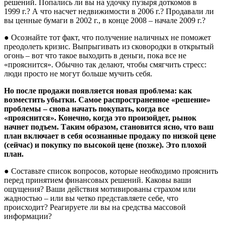
решений. Попались ли вы на удочку пузыря доткомов в
1999 г.? А что насчет недвижимости в 2006 г.? Продавали ли
вы ценные бумаги в 2002 г., в конце 2008 – начале 2009 г.?
● Осознайте тот факт, что получение наличных не поможет
преодолеть кризис. Выпрыгивать из сковородки в открытый
огонь – вот что такое выходить в деньги, пока все не
«прояснится». Обычно так делают, чтобы смягчить стресс:
люди просто не могут больше мучить себя.
Но после продажи появляется новая проблема: как
возместить убытки. Самое распространенное «решение»
проблемы – снова начать покупать, когда все
«прояснится». Конечно, когда это произойдет, рынок
начнет подъем. Таким образом, становится ясно, что ваш
план включает в себя осознанные продажу по низкой цене
(сейчас) и покупку по высокой цене (позже). Это плохой
план.
● Составьте список вопросов, которые необходимо прояснить
перед принятием финансовых решений. Каковы ваши
ощущения? Ваши действия мотивированы страхом или
жадностью – или вы четко представляете себе, что
происходит? Реагируете ли вы на средства массовой
информации?