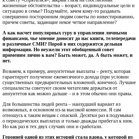
жизненные обстоятельства – возраст, индивидуальные цели и
ситуацию в семье? Подумайте, зачем кому-то раздавать
совершенно посторонним людям советы по инвестированию,
причем советы, задающие некое четкое направление?
А как насчет популярных гуру в управлении личными
финансами, чье мнение доносят до нас книги, телепередачи
и различные СМИ? Порой в них содержится дельная
информация. Но неужели этот обобщенный совет
применим лично к вам? Быть может, да. А быть может, и
нет.
Возьмем, к примеру, аннуитетные выплаты – ренту, которая
гарантирует получение ежемесячного дохода (при условии
существенных предварительных вложений, конечно). Лучшие
специалисты советуют своим читателям держаться от
аннуитетов как можно дальше – и в этом обычно они правы.
Для большинства людей рента – наихудший вариант из
возможных, в основном из-за высокой комиссии. Я сам
отношусь к таким вещам с опаской. Десятки раз я подумывал
о периодических выплатах и только дважды прибегал к ним.
Но как раз в тех двух случаях они и сработали.
Героиней одной из этих историй стала вдова, у которой из