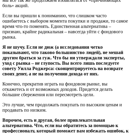
мы все так же продолжаем избавляться от «причиняющих
боль» акций.
Если вы пришли к пониманию, что слишком часто
ошибаетесь с выбором момента покупки и продажи, то самое
время что-то поменять. Единственная альтернатива –
признаю, крайне радикальная – навсегда уйти с фондового
рынка.
Я не шучу. Если не дюж (а исследования четко
показывают, что таково большинство людей), не мешай
другим браться за гуж. Что бы ни утверждали эксперты,
уход с рынка – не глупость. Вы всего лишь последуете
совету Уилла Роджерса: сконцентрируетесь на возврате
своих денег, а не на получении дохода от них.
Конечно, прекратив играть на фондовом рынке, вы
откажетесь и от возможных доходов. Придется делать
бо́льшие сбережения или пересмотреть цели.
Это лучше, чем продолжать покупать по высоким ценам и
продавать по низким.
Впрочем, есть и другая, более привлекательная
альтернатива. Что, если вы обратитесь за помощью к
профессионалу, который поможет вам избежать ошибок, к