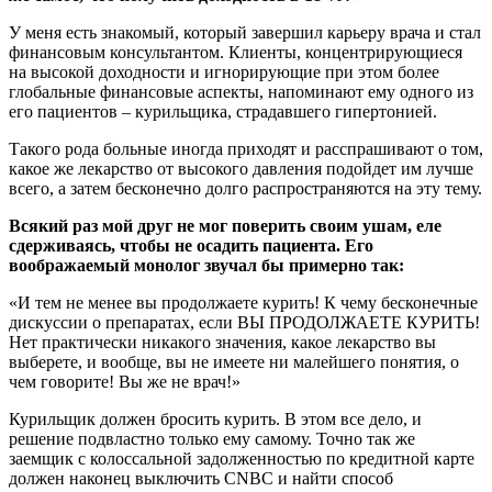
У меня есть знакомый, который завершил карьеру врача и стал
финансовым консультантом. Клиенты, концентрирующиеся
на высокой доходности и игнорирующие при этом более
глобальные финансовые аспекты, напоминают ему одного из
его пациентов – курильщика, страдавшего гипертонией.
Такого рода больные иногда приходят и расспрашивают о том,
какое же лекарство от высокого давления подойдет им лучше
всего, а затем бесконечно долго распространяются на эту тему.
Всякий раз мой друг не мог поверить своим ушам, еле
сдерживаясь, чтобы не осадить пациента. Его
воображаемый монолог звучал бы примерно так:
«И тем не менее вы продолжаете курить! К чему бесконечные
дискуссии о препаратах, если ВЫ ПРОДОЛЖАЕТЕ КУРИТЬ!
Нет практически никакого значения, какое лекарство вы
выберете, и вообще, вы не имеете ни малейшего понятия, о
чем говорите! Вы же не врач!»
Курильщик должен бросить курить. В этом все дело, и
решение подвластно только ему самому. Точно так же
заемщик с колоссальной задолженностью по кредитной карте
должен наконец выключить CNBC и найти способ