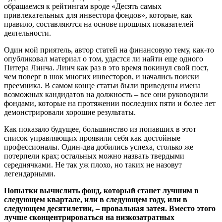
обращаемся к рейтингам вроде «Десять самых
привлекательных для инвестора фондов», которые, как
правило, составляются на основе прошлых показателей
деятельности.
Один мой приятель, автор статей на финансовую тему, как-то
опубликовал материал о том, удастся ли найти еще одного
Питера Линча. Линч как раз в это время покинул свой пост,
чем поверг в шок многих инвесторов, и начались поиски
преемника. В самом конце статьи были приведены имена
возможных кандидатов на должность – все они руководили
фондами, которые на протяжении последних пяти и более лет
демонстрировали хорошие результаты.
Как показало будущее, большинство из попавших в этот
список управляющих проявили себя как достойные
профессионалы. Один-два добились успеха, столько же
потерпели крах; остальных можно назвать твердыми
середнячками. Не так уж плохо, но таких не назовут
легендарными.
Попытки вычислить фонд, который станет лучшим в
следующем квартале, или в следующем году, или в
следующем десятилетии, – провальная затея. Вместо этого
лучше сконцентрироваться на низкозатратных