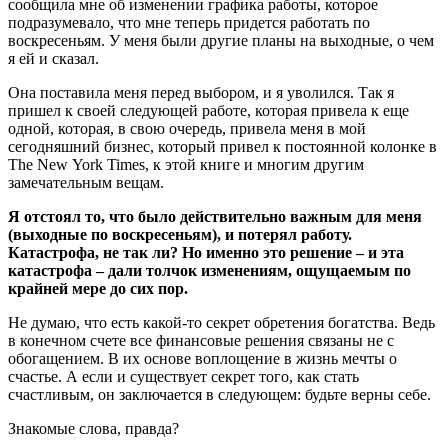
сообщила мне об изменении графика работы, которое
подразумевало, что мне теперь придется работать по
воскресеньям. У меня были другие планы на выходные, о чем
я ей и сказал.
Она поставила меня перед выбором, и я уволился. Так я
пришел к своей следующей работе, которая привела к еще
одной, которая, в свою очередь, привела меня в мой
сегодняшний бизнес, который привел к постоянной колонке в
The New York Times, к этой книге и многим другим
замечательным вещам.
Я отстоял то, что было действительно важным для меня
(выходные по воскресеньям), и потерял работу.
Катастрофа, не так ли? Но именно это решение – и эта
катастрофа – дали толчок изменениям, ощущаемым по
крайней мере до сих пор.
Не думаю, что есть какой-то секрет обретения богатства. Ведь
в конечном счете все финансовые решения связаны не с
обогащением. В их основе воплощение в жизнь мечты о
счастье. А если и существует секрет того, как стать
счастливым, он заключается в следующем: будьте верны себе.
Знакомые слова, правда?