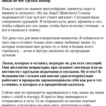
никак не мог сделать выбор.
Пока я глазел на лыжное многообразие, приятель сидел в
машине и сигналил: «Ну же, Карл! Шевелись! Солнце
поднимается! Снег вот-вот станет мягким!» Ситуация была
совершенно дурацкой. Я потратил кучу денег, времени и сил,
чтобы собрать все эти лыжи, чтобы быть ко всему готовым – и
вот я оказался в тупике.
Тот день стал для меня поворотным моментом. Я избавился от
трех пар и оставил только свои самые любимые лыжи: те,
которые позволяли мне делать то, к чему я больше всего
стремился, – легко и быстро скользить по загородным
склонам.
Лыжи, которые я оставил, подходят не для всех ситуаций.
Они абсолютно непригодны при сильном снегопаде или на
местности с крутыми подъемами и спусками. Ну и что? В
большинстве случаев они вполне удовлетворительно
работают и прекрасно зарекомендовали себя как раз в тех
условиях, в которых я и предпочитаю кататься.
Сейчас мне не приходится задумываться о том, какие же лыжи
взять с собой в поездку. Я просто беру имеющиеся и
отправляюсь в путь. Если снаряжение не вполне отвечает
моменту, я полагаюсь на свои опыт, интуицию и удачу.