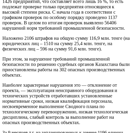
1426 предприятий, что составляет всего лишь 16 %, то есть
подлежат проверке только предприятия относящиеся к
высокой степени риска. С начала года в соответствии с
графиком проверок по особому порядку проведено 1137
проверок. В целом по итогам проверок выявлено 56406
нарушений норм требований промышленной безопасности.
Наложено 2106 штрафов на общую сумму 116,9 млн. тенге (на
юридических лиц – 1510 на сумму 25,4 млн. тенге, на
физических лиц – 596 на сумму 91,6 млн. тенге).
При этом, за нарушение требований промышленной
безопасности по решению судебных органов Казахстана были
приостановлены работы на 302 опасных производственных
объектах.
Наиболее характерные нарушения это — отклонение от
проекта, — эксплуатация неисправного оборудования и
технических устройств отработавших установленные
нормативные сроки, низкая квалификация персонала,
несвоевременное выполнение Сводного плана по
технологическому перевооружению, низкая технологическая
дисциплина, слабый контроль за выполнение работ на
опасных производственных объектах.
За 9 месяцев т.г. из запланированных к замене 1196 единиц