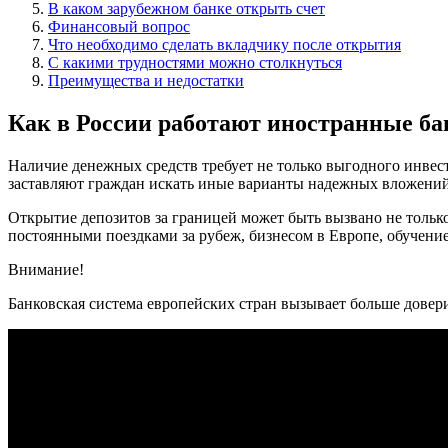
В каком зарубежном банке открыть счет
Финансовый вопрос
Что необходимо сделать вкладчику после открытия
С какими трудностями можно столкнуться
Преимущества и недостатки
Как в России работают иностранные б
Наличие денежных средств требует не только выгодного инвес
заставляют граждан искать иные варианты надежных вложений
Открытие депозитов за границей может быть вызвано не только
постоянными поездками за рубеж, бизнесом в Европе, обучен
Внимание!
Банковская система европейских стран вызывает больше довер