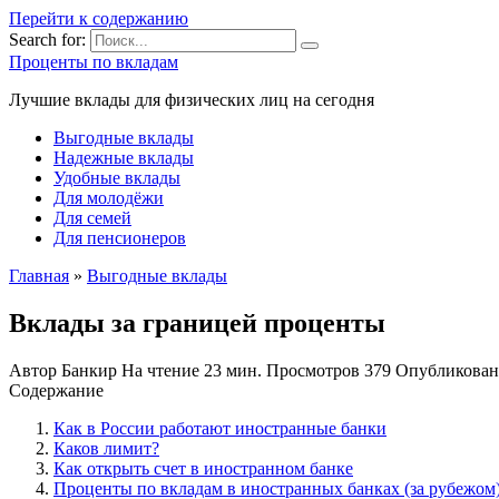
Перейти к содержанию
Search for:
Проценты по вкладам
Лучшие вклады для физических лиц на сегодня
Выгодные вклады
Надежные вклады
Удобные вклады
Для молодёжи
Для семей
Для пенсионеров
Главная
»
Выгодные вклады
Вклады за границей проценты
Автор
Банкир
На чтение
23 мин.
Просмотров
379
Опубликован
Содержание
Как в России работают иностранные банки
Каков лимит?
Как открыть счет в иностранном банке
Проценты по вкладам в иностранных банках (за рубежом)