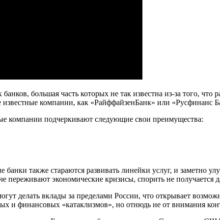
 банков, большая часть которых не так известна из-за того, чт
ие известные компании, как «РайффайзенБанк» или «Русфинанс 
ные компании подчеркивают следующие свои преимущества:
 банки также стараются развивать линейки услуг, и заметно ул
е переживают экономические кризисы, спорить не получается д
огут делать вклады за пределами России, что открывает возмож
ных и финансовых «катаклизмов», но отнюдь не от внимания ко