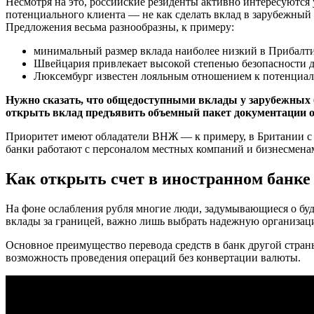
Несмотря на это, российские резиденты активно интересуютс
потенциального клиента — не как сделать вклад в зарубежный 
Предложения весьма разнообразны, к примеру:
минимальный размер вклада наиболее низкий в Прибалти
Швейцария привлекает высокой степенью безопасности д
Люксембург известен лояльным отношением к потенциа
Нужно сказать, что общедоступными вклады у зарубежных б
открыть вклад предъявить объемный пакет документации о
Приоритет имеют обладатели ВНЖ — к примеру, в Британии с н
банки работают с персоналом местных компаний и бизнесменам
Как открыть счет в иностранном банке
На фоне ослабления рубля многие люди, задумывающиеся о буд
вклады за границей, важно лишь выбрать надежную организац
Основное преимущество перевода средств в банк другой стран
возможность проведения операций без конвертации валюты.