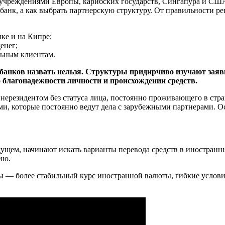
я учреждениями Европы, карибских государств, Сингапура и СШ
банк, а как выбрать партнерскую структуру. От правильности р
ке и на Кипре;
енег;
льным клиентам.
анков назвать нельзя. Структуры придирчиво изучают заяв
 благонадежности личности и происхождении средств.
ерезидентом без статуса лица, постоянно проживающего в стран
и, которые постоянно ведут дела с зарубежными партнерами. О
ущем, начинают искать варианты перевода средств в иностранн
ию.
ы — более стабильный курс иностранной валюты, гибкие услови