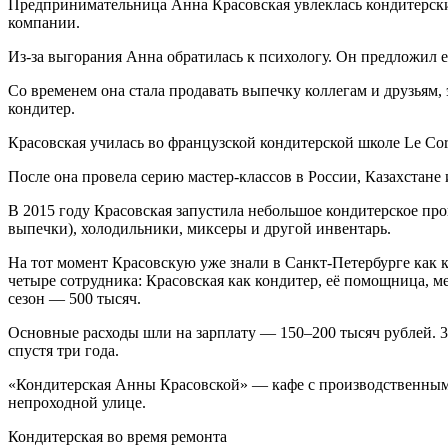
Предпринимательница Анна Красовская увлеклась кондитерским
компании.
Из-за выгорания Анна обратилась к психологу. Он предложил ей
Со временем она стала продавать выпечку коллегам и друзьям, 
кондитер.
Красовская училась во французской кондитерской школе Le Cord
После она провела серию мастер-классов в России, Казахстане
В 2015 году Красовская запустила небольшое кондитерское про
выпечки), холодильники, миксеры и другой инвентарь.
На тот момент Красовскую уже знали в Санкт-Петербурге как к
четыре сотрудника: Красовская как кондитер, её помощница, м
сезон — 500 тысяч.
Основные расходы шли на зарплату — 150–200 тысяч рублей. 
спустя три года.
«Кондитерская Анны Красовской» — кафе с производственным це
непроходной улице.
Кондитерская во время ремонта