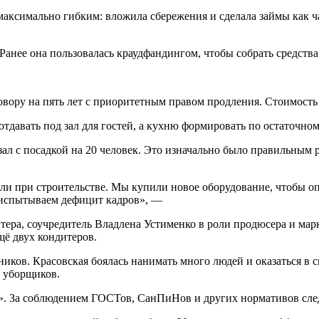
 максимально гибким: вложила сбережения и сделала займы как 
Ранее она пользовалась краудфандингом, чтобы собрать средства 
вору на пять лет с приоритетным правом продления. Стоимость 
тдавать под зал для гостей, а кухню формировать по остаточном
зал с посадкой на 20 человек. Это изначально было правильным 
али при строительстве. Мы купили новое оборудование, чтобы о
щё испытываем дефицит кадров», —
ра, соучредитель Владлена Устименко в роли продюсера и марке
щё двух кондитеров.
иков. Красовская боялась нанимать много людей и оказаться в с
и уборщиков.
я». За соблюдением ГОСТов, СанПиНов и других нормативов сл