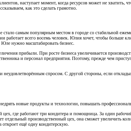
лиентов, наступает момент, когда ресурсов может не хватить, ч
ссказываем, как это сделать грамотно.
ие стало самым популярным местом в городе со стабильной ежем
нии работает всего восемь человек. Юлия хочет, чтобы больше к
в, Юле нужно масштабировать бизнес.
ичения прибыли. При росте бизнеса увеличивается производство
ственника и персонал предприятия. Поэтому, прежде чем присту
г и неудовлетворённым спросом. С другой стороны, если отклад
недрять новые продукты и технологии, повышать профессиональ
цех, где работают три кондитера и помощница. За один рабочи
ет отдельный производственный цех, она сможет увеличить коли
а откроет ещё одну кондитерскую.