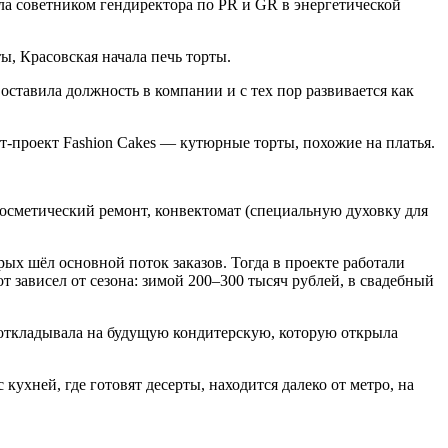
ла советником гендиректора по PR и GR в энергетической
ы, Красовская начала печь торты.
оставила должность в компании и с тех пор развивается как
рт-проект Fashion Cakes — кутюрные торты, похожие на платья.
косметический ремонт, конвектомат (специальную духовку для
рых шёл основной поток заказов. Тогда в проекте работали
т зависел от сезона: зимой 200–300 тысяч рублей, в свадебный
 откладывала на будущую кондитерскую, которую открыла
хней, где готовят десерты, находится далеко от метро, на