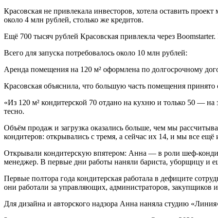
Красовская не привлекала инвесторов, хотела оставить проект
около 4 млн рублей, столько же кредитов.
Ещё 700 тысяч рублей Красовская привлекла через Boomstarter. 
Всего для запуска потребовалось около 10 млн рублей:
Аренда помещения на 120 м² оформлена по долгосрочному дого
Красовская объяснила, что большую часть помещения принято о
«Из 120 м² кондитерской 70 отдано на кухню и только 50 — на 
тесно.
Объём продаж и загрузка оказались больше, чем мы рассчитыв
кондитеров: открывались с тремя, а сейчас их 14, и мы все е
Открывали кондитерскую впятером: Анна — в роли шеф-кондите
менеджер. В первые дни работы наняли бариста, уборщицу и е
Первые полтора года кондитерская работала в дефиците сотрудн
они работали за управляющих, администраторов, закупщиков 
Для дизайна и авторского надзора Анна наняла студию «Лини