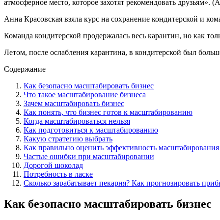
атмосферное место, которое захотят рекомендовать друзьям». (
Анна Красовская взяла курс на сохранение кондитерской и ком
Команда кондитерской продержалась весь карантин, но как тол
Летом, после ослабления карантина, в кондитерской был боль
Содержание
Как безопасно масштабировать бизнес
Что такое масштабирование бизнеса
Зачем масштабировать бизнес
Как понять, что бизнес готов к масштабированию
Когда масштабироваться нельзя
Как подготовиться к масштабированию
Какую стратегию выбрать
Как правильно оценить эффективность масштабирования
Частые ошибки при масштабировании
Дорогой шоколад
Потребность в ласке
Сколько зарабатывает пекарня? Как прогнозировать приб
Как безопасно масштабировать бизнес