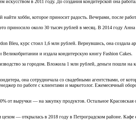
 искусством в 2011 году. До создания кондитерской она работа
 найти хобби, которое приносит радость. Вечерами, после работ
это приносило около 30 тысяч рублей в месяц. В 2014 году Анна 
on Bleu, курс стоил 1,6 млн рублей. Вернувшись, она создала а
 и Великобритании и издала кондитерскую книгу Fashion Cakes.
изводство за городом. Вложила 1 млн рублей, деньги пошли на 
ондитера, она сотрудничала со свадебными агентствами, от кото
енеджер по работе с клиентами и маркетолог. Ежемесячный оборо
30% от выручки — на закупку продуктов. Остальное Красовская
хом — открылась в 2018 году в Петроградском районе. Кафе с ку