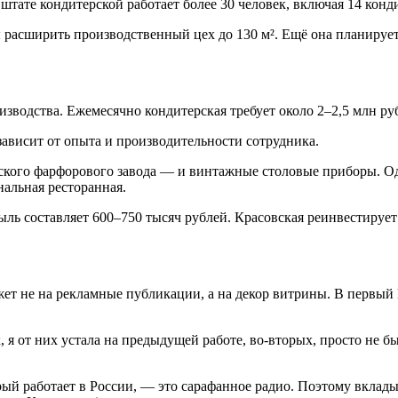
 штате кондитерской работает более 30 человек, включая 14 конд
ы расширить производственный цех до 130 м². Ещё она планируе
изводства. Ежемесячно кондитерская требует около 2–2,5 млн ру
 зависит от опыта и производительности сотрудника.
кого фарфорового завода — и винтажные столовые приборы. Одна
нальная ресторанная.
ыль составляет 600–750 тысяч рублей. Красовская реинвестирует 
т не на рекламные публикации, а на декор витрины. В первый 
, я от них устала на предыдущей работе, во-вторых, просто не б
ый работает в России, — это сарафанное радио. Поэтому вклады