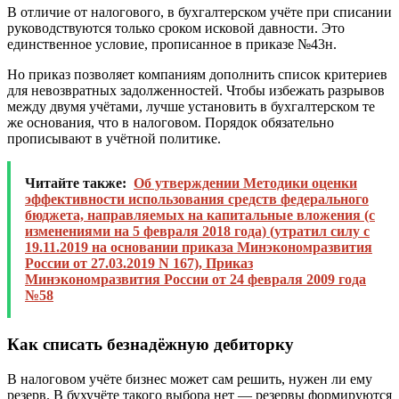
В отличие от налогового, в бухгалтерском учёте при списании
руководствуются только сроком исковой давности. Это
единственное условие, прописанное в приказе №43н.
Но приказ позволяет компаниям дополнить список критериев
для невозвратных задолженностей. Чтобы избежать разрывов
между двумя учётами, лучше установить в бухгалтерском те
же основания, что в налоговом. Порядок обязательно
прописывают в учётной политике.
Читайте также:
Об утверждении Методики оценки
эффективности использования средств федерального
бюджета, направляемых на капитальные вложения (с
изменениями на 5 февраля 2018 года) (утратил силу с
19.11.2019 на основании приказа Минэкономразвития
России от 27.03.2019 N 167), Приказ
Минэкономразвития России от 24 февраля 2009 года
№58
Как списать безнадёжную дебиторку
В налоговом учёте бизнес может сам решить, нужен ли ему
резерв. В бухучёте такого выбора нет — резервы формируются