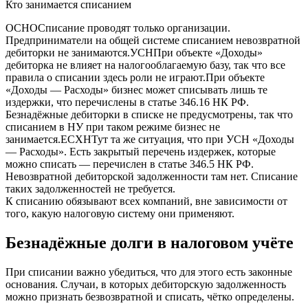
Кто занимается списанием
ОСНОСписание проводят только организации.
Предприниматели на общей системе списанием невозвратной
дебиторки не занимаются.УСНПри объекте «Доходы»
дебиторка не влияет на налогооблагаемую базу, так что все
правила о списании здесь роли не играют.При объекте
«Доходы — Расходы» бизнес может списывать лишь те
издержки, что перечислены в статье 346.16 НК РФ.
Безнадёжные дебиторки в списке не предусмотрены, так что
списанием в НУ при таком режиме бизнес не
занимается.ЕСХНТут та же ситуация, что при УСН «Доходы
— Расходы». Есть закрытый перечень издержек, которые
можно списать — перечислен в статье 346.5 НК РФ.
Невозвратной дебиторской задолженности там нет. Списание
таких задолженностей не требуется.
К списанию обязывают всех компаний, вне зависимости от
того, какую налоговую систему они применяют.
Безнадёжные долги в налоговом учёте
При списании важно убедиться, что для этого есть законные
основания. Случаи, в которых дебиторскую задолженность
можно признать безвозвратной и списать, чётко определены.