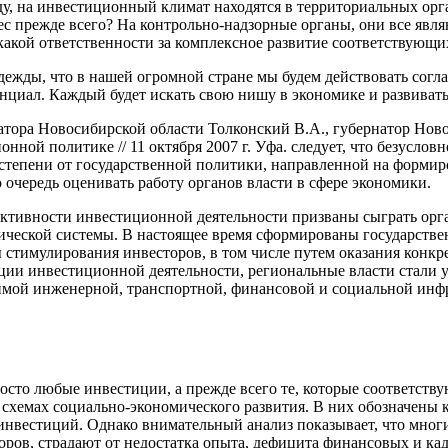
, на инвестиционный климат находятся в территориальных орга
ес прежде всего? На контрольно-надзорные органы, они все явл
какой ответственности за комплексное развитие соответствующи
дежды, что в нашей огромной стране мы будем действовать согл
енциал. Каждый будет искать свою нишу в экономике и развива
тора Новосибирской области Толконский В.А., губернатор Ново
онной политике // 11 октября 2007 г. Уфа. следует, что безусл
 степени от государственной политики, направленной на форми
 очередь оценивать работу органов власти в сфере экономики.
ивности инвестиционной деятельности призваны сыграть орган
ической системы. В настоящее время сформированы государстве
тимулирования инвесторов, в том числе путем оказания конкре
ции инвестиционной деятельности, региональные власти стали 
имой инженерной, транспортной, финансовой и социальной инф
сто любые инвестиции, а прежде всего те, которые соответству
 схемах социально-экономического развития. В них обозначены
нвестиций. Однако внимательный анализ показывает, что мног
ов, страдают от недостатка опыта, дефицита финансовых и кад