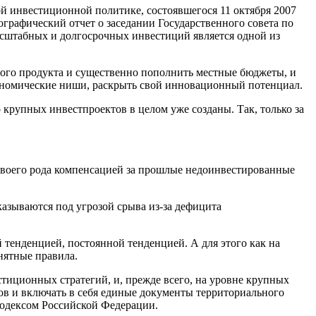
й инвестиционной политике, состоявшегося 11 октября 2007
ографический отчет о заседании Государственного совета по
масштабных и долгосрочных инвестиций является одной из
ого продукта и существенно пополнить местные бюджеты, и
кономические ниши, раскрыть свой инновационный потенциал.
 крупных инвестпроектов в целом уже созданы. Так, только за
 своего рода компенсацией за прошлые недоинвестированные
азываются под угрозой срыва из-за дефицита
тенденцией, постоянной тенденцией. А для этого как на
нятные правила.
стиционных стратегий, и, прежде всего, на уровне крупных
ов и включать в себя единые документы территориального
 кодексом Российской Федерации.