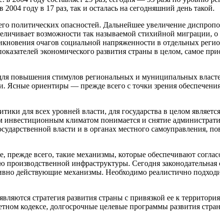
2004 году в 17 раз, так и осталась на сегодняшний день такой.
сего политических опасностей. Дальнейшее увеличение диспропо
величивает возможности так называемой стихийной миграции, о 
кновения очагов социальной напряженности в отдельных регио
оказателей экономического развития страны в целом, самое при
ля повышения стимулов региональных и муниципальных властей 
и. Ясные ориентиры — прежде всего с точки зрения обеспечени
ики для всех уровней власти, для государства в целом являетс
 инвестиционным климатом понимается и снятие административ
осударственной власти и в органах местного самоуправления, п
е, прежде всего, такие механизмы, которые обеспечивают согла
 производственной инфраструктуры. Сегодня законодательная о
вно действующие механизмы. Необходимо реалистично подходить
вляются стратегия развития страны с привязкой ее к территори
етном кодексе, долгосрочные целевые программы развития стра