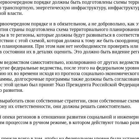
 первоочередном порядке должны быть подготовлены схемы терр
о транспортную, энергетическую инфраструктуру, инфраструктур
ой власти.
рвоочередном порядке и в обязательном, а не добровольно, как 
вития страны подготовлена схема территориального планировани
 в те регионы, которые должны будут развиваться в соответств
тствии с этой схемой, которая должна к тому же быть скоордин
 планирования. При этом нам нет необходимости проверять или
 в состоянии их в деталях оценить. Это должно быть видение ре
ведомством самостоятельно, изолированно от других ведомств, 
другие федеральные ведомства, после этого на федеральном уро
цию их во времени исходя из прогноза социально-экономическог
аммы, долгосрочные программы также должны быть согласованы,
 с этой целью был принят Указ Президента Российской Федераци
 развития.
выработать свои собственные стратегии, свои собственные схем
ону их ответственности, они должны решать самостоятельно.
й опеки регионов в отношении развития социальной и инженерн
тим процессом в ручном режиме, в котором действуют только ра
 прежде всего в том, чтобы на федеральном уровне были устан