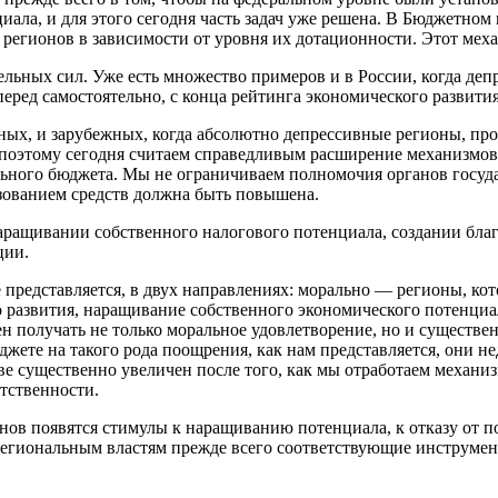
ла, и для этого сегодня часть задач уже решена. В Бюджетном 
егионов в зависимости от уровня их дотационности. Этот мех
ельных сил. Уже есть множество примеров и в России, когда де
перед самостоятельно, с конца рейтинга экономического развити
ных, и зарубежных, когда абсолютно депрессивные регионы, п
 поэтому сегодня считаем справедливым расширение механизмов
ного бюджета. Мы не ограничиваем полномочия органов государ
ьзованием средств должна быть повышена.
ращивании собственного налогового потенциала, создании благо
ции.
представляется, в двух направлениях: морально — регионы, кот
развития, наращивание собственного экономического потенциала
н получать не только моральное удовлетворение, но и существ
юджете на такого рода поощрения, как нам представляется, они
е существенно увеличен после того, как мы отработаем механи
етственности.
ионов появятся стимулы к наращиванию потенциала, к отказу от 
региональным властям прежде всего соответствующие инструмен