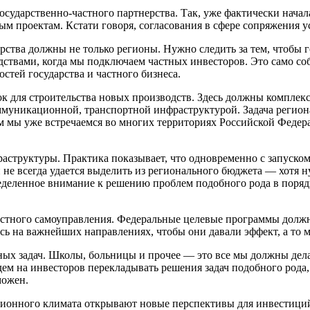
сударственно-частного партнерства. Так, уже фактически начал
 проектам. Кстати говоря, согласования в сфере сопряжения ус
рства должны не только регионы. Нужно следить за тем, чтобы 
ствами, когда мы подключаем частных инвесторов. Это само соб
тей государства и частного бизнеса.
к для строительства новых производств. Здесь должны комплек
оммуникационной, транспортной инфраструктурой. Задача регио
м мы уже встречаемся во многих территориях Российской Федерац
раструктуры. Практика показывает, что одновременно с запуско
и не всегда удается выделить из регионального бюджета — хотя 
определенное внимание к решению проблем подобного рода в пор
естного самоуправления. Федеральные целевые программы должн
сь на важнейших направлениях, чтобы они давали эффект, а то 
 задач. Школы, больницы и прочее — это все мы должны делать з
м на инвесторов перекладывать решения задач подобного рода, 
можен.
ионного климата открывают новые перспективы для инвестиций