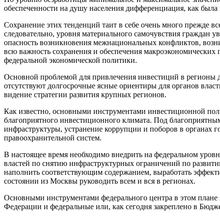
обеспеченности на душу населения дифференциация, как была в 
Сохранение этих тенденций таит в себе очень много прежде в
следовательно, уровня материального самочувствия граждан у
опасность возникновения межнациональных конфликтов, возни
всю важность сохранения и обеспечения макроэкономических п
федеральной экономической политики.
Основной проблемой для привлечения инвестиций в регионы д
отсутствуют долгосрочные ясные ориентиры для органов власт
видение стратегии развития крупных регионов.
Как известно, основными инструментами инвестиционной полит
благоприятного инвестиционного климата. Под благоприятным
инфраструктуры, устранение коррупции и поборов в органах г
правоохранительной систем.
В настоящее время необходимо внедрить на федеральном уровн
властей по снятию инфраструктурных ограничений по развитию
наполнить соответствующим содержанием, выработать эффекти
состоянии из Москвы руководить всем и вся в регионах.
Основными инструментами федерального центра в этом плане я
Федерации и федеральные или, как сегодня закреплено в Бюдж