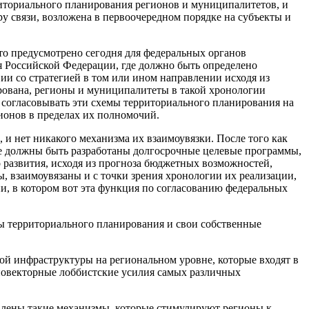
иториального планирования регионов и муниципалитетов, и
у связи, возложена в первоочередном порядке на субъекты и
это предусмотрено сегодня для федеральных органов
я Российской Федерации, где должно быть определено
ии со стратегией в том или ином направлении исходя из
ирована, регионы и муниципалитеты в такой хронологии
 согласовывать эти схемы территориального планирования на
гионов в пределах их полномочий.
и нет никакого механизма их взаимоувязки. После того как
вне должны быть разработаны долгосрочные целевые программы,
о развития, исходя из прогноза бюджетных возможностей,
 взаимоувязаны и с точки зрения хронологии их реализации,
и, в котором вот эта функция по согласованию федеральных
ы территориального планирования и свои собственные
ой инфраструктуры на региональном уровне, которые входят в
зновекторные лоббистские усилия самых различных
овлены такие механизмы, которые стимулируют регионы к