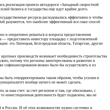
ась реализация проекта автодороги «Западный скоростной
илий бизнеса и государства еще идут крайне долго.
государственные ресурсы расходовались эффективно и чтобы
ой разумеется, что наиболее эффективный все-таки способ
сно и оперативно решаться и вопросы предоставления
на — предоставить инвестору площадку с подготовленной
ии: это Липецкая, Белгородская область, Татарстан, другие
м крупных производств возникает необходимость строительства
нужно, потому что регионы заинтересованы в развитии и
ядке софинансирования можно было бы осуществлять и из
ы быть откорректированы таким образом, чтобы усилия и
муниципалитет вообще ничего не может сделать.
а наш счет: за счет регионов и там, где обосновано, с
то инвестиционная деятельность будет подавлена, мы не
 в России. И об этих возможностях нужно системно и