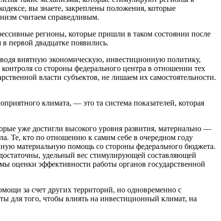
кодексе, вы знаете, закреплены положения, которые
анизм считаем справедливым.
прессивные регионы, которые пришли в таком состоянии после
я в первой двадцатке появились.
роводя внятную экономическую, инвестиционную политику,
 контроля со стороны федерального центра в отношении тех
ственной власти субъектов, не лишаем их самостоятельности.
приятного климата, — это та система показателей, которая
орые уже достигли высокого уровня развития, материально —
. Те, кто по отношению к самим себе в очередном году
енную материальную помощь со стороны федерального бюджета.
 недостаточны, удельный вес стимулирующей составляющей
змы оценки эффективности работы органов государственной
помощи за счет других территорий, но одновременно с
ты для того, чтобы влиять на инвестиционный климат, на