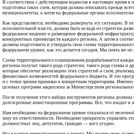
В соответствии с действующим кодексом в настоящее время в
подготовка таких схем, которая должна описывать прежде всег
муниципалитеты, а затем на федеральные органы исполнительн
Как представляется, необходимо развернуть эту ситуацию. В пе
исполнительной власти, должна быть исходя из стратегии раз
федеральное видение и размещение федеральной инфраструктуры
конкурентных преимуществ каждого региона. А затем в соотве
должны подготовить и утвердить свои схемы территориального
федеральном уровне, как это делается сегодня. Мы опять же не
Схема территориального планирования разрабатывается каждым 
регионы получат такого рода стратегии, такого рода схемы и 
которые обеспечат реализацию этих стратегий и схем, реализа
финансовых возможностей федерального бюджета. И эти прогр
и с точки зрения привязки к конкретным территориям. Именно
целевых программ закреплена за Министерством регионального
После получения этого набора инструментов регионы должны 
долгосрочные инвестиционные программы. Все, что входит в з
Нам необходимо на федеральном уровне отказаться от мелочно
зону их ответственности. Необходимо прекратить управлять э
должностных лиц, депутатов, граждан — кого угодно.
Что касается инвестиционного климата. Мы видим свою задачу