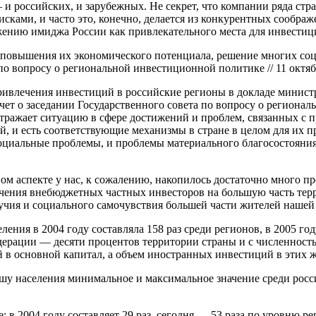
 российских, и зарубежных. Не секрет, что компании ряда стр
ками, и часто это, конечно, делается из конкурентных соображ
нию имиджа России как привлекательного места для инвестиций
повышения их экономического потенциала, решение многих соци
по вопросу о региональной инвестиционной политике // 11 октяб
влечения инвестиций в российские регионы в докладе министр
ет о заседании Государственного совета по вопросу о региональ
отражает ситуацию в сфере достижений и проблем, связанных с 
ий, и есть соответствующие механизмы в стране в целом для их п
циальные проблемы, и проблемы материального благосостояния 
м аспекте у нас, к сожалению, накопилось достаточно много п
ечения внебюджетных частных инвесторов на большую часть тер
учия и социального самочувствия большей части жителей нашей
ия в 2004 году составляла 158 раз среди регионов, в 2005 году 
едерации — десяти процентов территории страны и с численност
 основной капитал, а объем иностранных инвестиций в этих же
ушу населения минимальное и максимальное значение среди росси
 в 2004 году составляет 29 раз, сегодня — 53 раза по уровню 