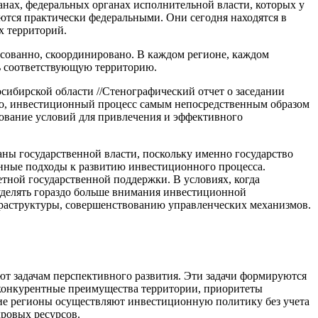
нах, федеральных органах исполнительной власти, которых у
яются практически федеральными. Они сегодня находятся в
х территорий.
асованно, скоординировано. В каждом регионе, каждом
ть соответствующую территорию.
сибирской области //Стенографический отчет о заседании
овно, инвестиционный процесс самым непосредственным образом
рование условий для привлечения и эффективного
ы государственной власти, поскольку именно государство
нные подходы к развитию инвестиционного процесса.
тной государственной поддержки. В условиях, когда
уделять гораздо больше внимания инвестиционной
раструктуры, совершенствованию управленческих механизмов.
ют задачам перспективного развития. Эти задачи формируются
 конкурентные преимущества территории, приоритеты
ие регионы осуществляют инвестиционную политику без учета
ровых ресурсов.