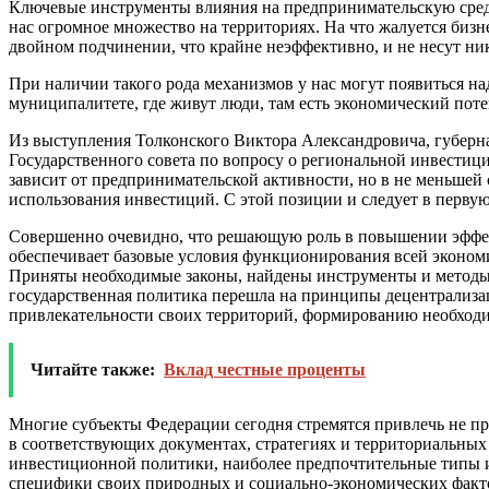
Ключевые инструменты влияния на предпринимательскую среду
нас огромное множество на территориях. На что жалуется бизн
двойном подчинении, что крайне неэффективно, и не несут ни
При наличии такого рода механизмов у нас могут появиться на
муниципалитете, где живут люди, там есть экономический пот
Из выступления Толконского Виктора Александровича, губерна
Государственного совета по вопросу о региональной инвестици
зависит от предпринимательской активности, но в не меньшей
использования инвестиций. С этой позиции и следует в первую
Совершенно очевидно, что решающую роль в повышении эффект
обеспечивает базовые условия функционирования всей эконом
Приняты необходимые законы, найдены инструменты и методы с
государственная политика перешла на принципы децентрализа
привлекательности своих территорий, формированию необход
Читайте также:
Вклад честные проценты
Многие субъекты Федерации сегодня стремятся привлечь не про
в соответствующих документах, стратегиях и территориальных
инвестиционной политики, наиболее предпочтительные типы и
специфики своих природных и социально-экономических фактор