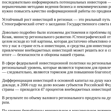
последовательно информировать потенциальных инвесторов — и
нерыночными методами ведения бизнеса и некоммерческими рис
нужно повысить качество информационной работы по продвиже
Устойчивый рост инвестиций в регионах — это реальный путь 
Стенографический отчет о заседании Государственного совета 
Довольно подробно были изложены достижения и проблемы при
Козак, министр регионального развития //Стенографический отч
целом исходя из той картины, которая достаточно объективно 
что у нас в стране есть и инвестиции, и средства для инвестиц
привлечение внебюджетных инвестиций может решить все и со
итоге — безопасности и обороны нашей страны.
В сфере федеральной инвестиционной политики на регионально
региональный уровень, которые являются тормозом для привл
— следовательно, являются тормозом для повышения благопол
Дифференциация инвестиций в основной капитал на душу населен
докладе, в 2006 году на долю восьми субъектов Российской Ф
страны — приходится 47 процентов внебюджетных инвестиций в
В результате по объему валового регионального продукта на д
раза.
По уровню безработицы минимальное и максимальное значение: