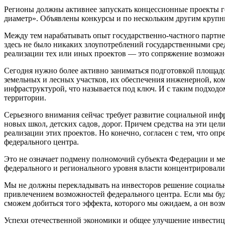
Регионы должны активнее запускать концессионные проекты го
диаметр». Объявлены конкурсы и по нескольким другим крупным
Между тем нарабатывать опыт государственно-частного партне
здесь не было никаких злоупотреблений государственными сред
реализации тех или иных проектов — это сопряжение возможнос
Сегодня нужно более активно заниматься подготовкой площадо
земельных и лесных участков, их обеспечения инженерной, к
инфраструктурой, что называется под ключ. И с таким подходо
территории.
Серьезного внимания сейчас требует развитие социальной инф
новых школ, детских садов, дорог. Причем средства на эти цел
реализации этих проектов. Но конечно, согласен с тем, что 
федерального центра.
Это не означает подмену полномочий субъекта Федерации и м
федерального и регионального уровня власти концентрировали
Мы не должны перекладывать на инвесторов решение социальных
привлечением возможностей федерального центра. Если мы буде
сможем добиться того эффекта, которого мы ожидаем, а он воз
Успехи отечественной экономики и общее улучшение инвестиц