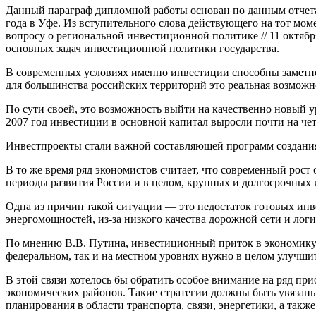
Данный параграф дипломной работы основан по данным отчета 
года в Уфе. Из вступительного слова действующего на тот мом
вопросу о региональной инвестиционной политике // 11 октябр
основных задач инвестиционной политики государства.
В современных условиях именно инвестиции способны заметно
для большинства российских территорий это реальная возмож
По сути своей, это возможность выйти на качественно новый у
2007 год инвестиции в основной капитал выросли почти на чет
Инвестпроекты стали важной составляющей программ создания
В то же время ряд экономистов считает, что современный рос
периоды развития России и в целом, крупных и долгосрочных 
Одна из причин такой ситуации — это недостаток готовых ин
энергомощностей, из-за низкого качества дорожной сети и ло
По мнению В.В. Путина, инвестиционный приток в экономику —
федеральном, так и на местном уровнях нужно в целом улучши
В этой связи хотелось бы обратить особое внимание на ряд при
экономических районов. Такие стратегии должны быть увязаны
планирования в области транспорта, связи, энергетики, а та