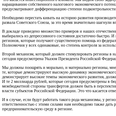
наращиванию собственного налогового экономического потенциа
предусматривают дифференциацию степени подконтрольности р
Необходимо перестать кивать на историю развития производит
развала Советского Союза, за это время значительно шагнули в
В докладе приведено множество примеров и наших отечествен
выбирались из депрессивного состояния достаточно быстро. И
регионов, которые получают существенную помощь из федераль
Полномочия у всех одинаковые, но степень контроля за испол
Второй механизм, который должен стимулировать регионы в на
сегодня предусмотрена Указом Президента Российской Федера
Мы должны поощрять и морально, и материально регионы, мне 
те, которые демонстрируют высокую динамику экономического 
демонстрирует высокие темпы экономического развития, долже
И те 2 миллиарда рублей, которые сегодня предусмотрены в б
межбюджетной стороны трансфертов должен быть в перспектив
власти субъектов Российской Федерации. Это что касается отв
И в случае, если будут работать такого рода механизмы, у рег
ответственностью с этими силами нам необходимо также дать 
предпринимательскую среду в регионе.