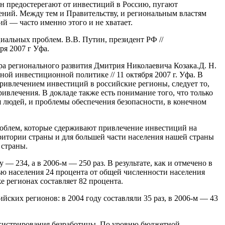
ан предостерегают от инвестиций в Россию, пугают
ений. Между тем и Правительству, и региональным властям
 — часто именно этого и не хватает.
альных проблем. В.В. Путин, президент РФ //
ря 2007 г Уфа.
а регионального развития Дмитрия Николаевича Козака.
Д. Н.
ной инвестиционной политике // 11 октября 2007 г. Уфа. В
привлечением инвестиций в российские регионы, следует то,
ривлечения. В докладе также есть понимание того, что только
людей, и проблемы обеспечения безопасности, в конечном
роблем, которые сдерживают привлечение инвестиций на
ритории страны и для большей части населения нашей страны
 страны.
— 234, а в 2006-м — 250 раз. В результате, как и отмечено в
ью населения 24 процента от общей численности населения
 регионах составляет 82 процента.
йских регионов: в 2004 году составляли 35 раз, в 2006-м — 43
регистрирования безработицы. По уровню бюджетной