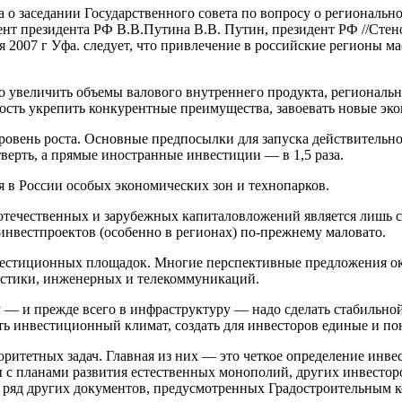
о заседании Государственного совета по вопросу о регионально
ент президента РФ В.В.Путина В.В. Путин, президент РФ //Стен
я 2007 г Уфа. следует, что привлечение в российские регионы 
 увеличить объемы валового внутреннего продукта, региональн
ность укрепить конкурентные преимущества, завоевать новые э
ровень роста. Основные предпосылки для запуска действительно
верть, а прямые иностранные инвестиции — в 1,5 раза.
 в России особых экономических зон и технопарков.
т отечественных и зарубежных капиталовложений является лишь
инвестпроектов (особенно в регионах) по-прежнему маловато.
вестиционных площадок. Многие перспективные предложения ок
гистики, инженерных и телекоммуникаций.
 и прежде всего в инфраструктуру — надо сделать стабильной 
ть инвестиционный климат, создать для инвесторов единые и по
оритетных задач. Главная из них — это четкое определение инве
 с планами развития естественных монополий, других инвестор
кже ряд других документов, предусмотренных Градостроительным