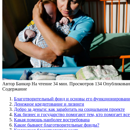
Автор
Банкир
На чтение
34 мин.
Просмотров
134
Опубликован
Содержание
Благотворительный фонд и основы его функционировани
Денежное кредитование и лизинги
Добро за деньги: как заработать на социальном проекте
Как бизнес и государство помогают тем, кто помогает все
Какая помощь наиболее востребована
Какие бывают благотворительные фонды?