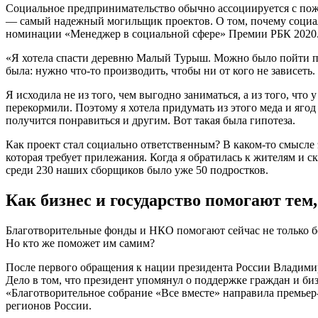
Социальное предпринимательство обычно ассоциируется с пож
— самый надежный могильщик проектов. О том, почему социаль
номинации «Менеджер в социальной сфере» Премии РБК 2020
«Я хотела спасти деревню Малый Турыш. Можно было пойти по 
была: нужно что-то производить, чтобы ни от кого не зависеть.
Я исходила не из того, чем выгодно заниматься, а из того, что 
перекормили. Поэтому я хотела придумать из этого меда и ягод 
получится понравиться и другим. Вот такая была гипотеза.
Как проект стал социально ответственным? В каком-то смысле э
которая требует прилежания. Когда я обратилась к жителям и 
среди 230 наших сборщиков было уже 50 подростков.
Как бизнес и государство помогают тем,
Благотворительные фонды и НКО помогают сейчас не только бо
Но кто же поможет им самим?
После первого обращения к нации президента России Владими
Дело в том, что президент упомянул о поддержке граждан и би
«Благотворительное собрание «Все вместе» направила премье
регионов России.