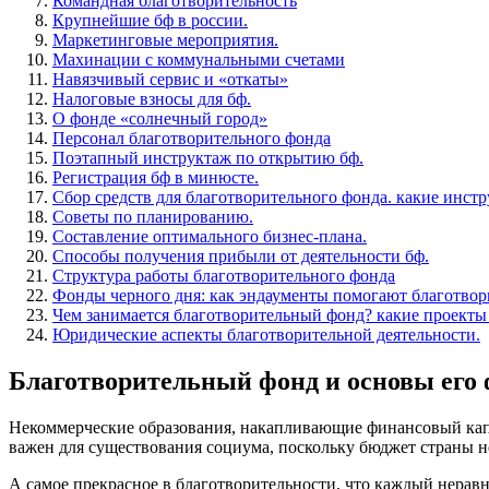
Командная благотворительность
Крупнейшие бф в россии.
Маркетинговые мероприятия.
Махинации с коммунальными счетами
Навязчивый сервис и «откаты»
Налоговые взносы для бф.
О фонде «солнечный город»
Персонал благотворительного фонда
Поэтапный инструктаж по открытию бф.
Регистрация бф в минюсте.
Сбор средств для благотворительного фонда. какие инст
Советы по планированию.
Составление оптимального бизнес-плана.
Способы получения прибыли от деятельности бф.
Структура работы благотворительного фонда
Фонды черного дня: как эндаументы помогают благотвор
Чем занимается благотворительный фонд? какие проекты
Юридические аспекты благотворительной деятельности.
Благотворительный фонд и основы его
Некоммерческие образования, накапливающие финансовый кап
важен для существования социума, поскольку бюджет страны н
А самое прекрасное в благотворительности, что каждый нерав