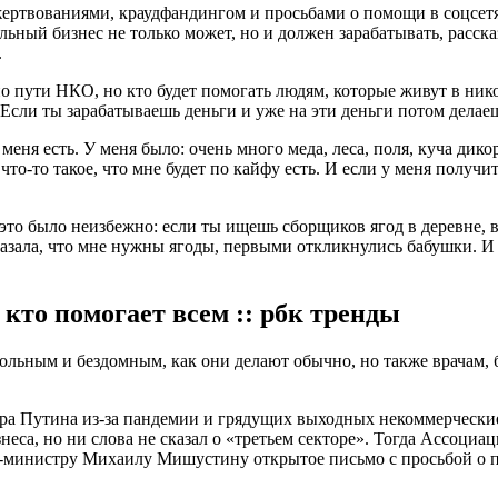
ертвованиями, краудфандингом и просьбами о помощи в соцсетя
ный бизнес не только может, но и должен зарабатывать, расска
.
пути НКО, но кто будет помогать людям, которые живут в нико
 Если ты зарабатываешь деньги и уже на эти деньги потом делаеш
у меня есть. У меня было: очень много меда, леса, поля, куча дико
что-то такое, что мне будет по кайфу есть. И если у меня получи
то было неизбежно: если ты ищешь сборщиков ягод в деревне, вр
сказала, что мне нужны ягоды, первыми откликнулись бабушки. И
 кто помогает всем :: рбк тренды
льным и бездомным, как они делают обычно, но также врачам, б
ра Путина из-за пандемии и грядущих выходных некоммерческие
знеса, но ни слова не сказал о «третьем секторе». Тогда Ассоц
р-министру Михаилу Мишустину открытое письмо с просьбой о 