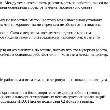
х. Между тем неготовность рассчитывать на собственные силы
зали основатели проектов и члены экспертного совета
му не известном месте? Поэтому моя изначальная установка
ь что-то хорошее, ты ни перед кем не обязан отчитываться.
росов. Сама я мед не ем, потому что в детстве меня им
тся угодить такому привередливому человеку, как я сама, то
яд ли откликнутся 30-летние, потому что это муторная работа,
 сейчас в основном работают они — хотя этим летом, например,
езработным и всем тем, кого затронула вспышка коронавируса.
 организации и благотворительные фонды забили тревогу.
иация социально-ориентированных некоммерческих организаций
поддержке НКО. Письмо подписали 62 фонда из разных