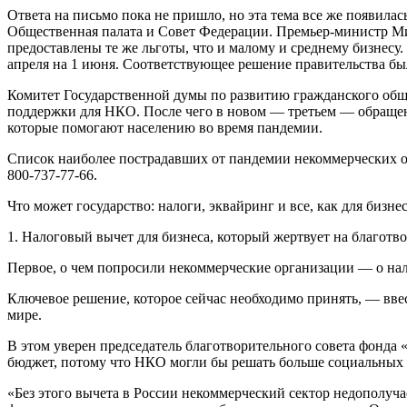
Ответа на письмо пока не пришло, но эта тема все же появил
Общественная палата и Совет Федерации. Премьер-министр М
предоставлены те же льготы, что и малому и среднему бизнесу
апреля на 1 июня. Cоответствующее решение правительства бы
Комитет Государственной думы по развитию гражданского общ
поддержки для НКО. После чего в новом — третьем — обраще
которые помогают населению во время пандемии.
Список наиболее пострадавших от пандемии некоммерческих о
800-737-77-66.
Что может государство: налоги, эквайринг и все, как для бизне
1. Налоговый вычет для бизнеса, который жертвует на благотв
Первое, о чем попросили некоммерческие организации — о налог
Ключевое решение, которое сейчас необходимо принять, — ввест
мире.
В этом уверен председатель благотворительного совета фонд
бюджет, потому что НКО могли бы решать больше социальных
«Без этого вычета в России некоммерческий сектор недополуча