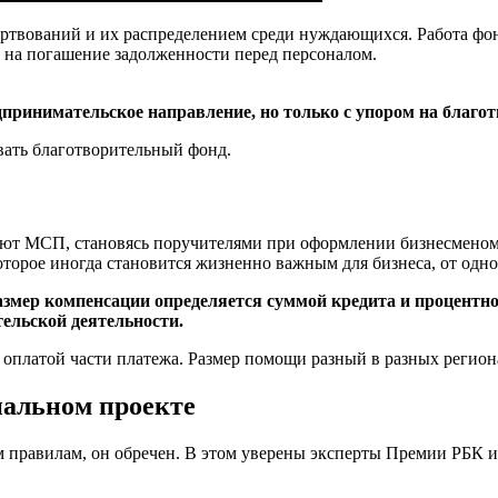
вований и их распределением среди нуждающихся. Работа фонд
ет на погашение задолженности перед персоналом.
принимательское направление, но только с упором на благот
вать благотворительный фонд.
ают МСП, становясь поручителями при оформлении бизнесменом 
торое иногда становится жизненно важным для бизнеса, от одно
азмер компенсации определяется суммой кредита и процентно
ельской деятельности.
с оплатой части платежа. Размер помощи разный в разных регион
циальном проекте
м правилам, он обречен. В этом уверены эксперты Премии РБК и