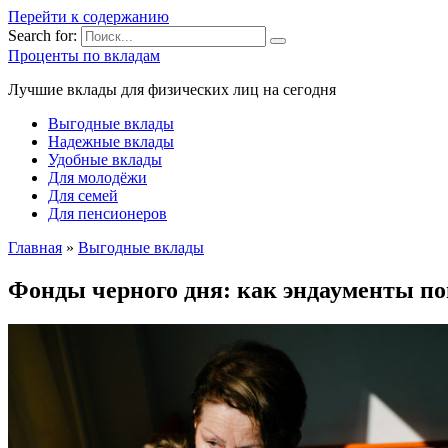
Перейти к содержанию
Search for:
Проценты по вкладам
Лучшие вклады для физических лиц на сегодня
Выгодные вклады
Надежные вклады
Удобные вклады
Для молодёжи
Для семей
Для пенсионеров
Главная
»
Выгодные вклады
Фонды черного дня: как эндаументы по