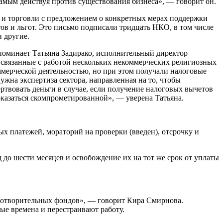
самым действуя против существования бизнеса», — говорит он.
я и торговли с предложением о конкретных мерах поддержки
в и льгот. Это письмо подписали тридцать НКО, в том числе
 другие.
споминает Татьяна Задирако, исполнительный директор
 связанные с работой нескольких некоммерческих религиозных
ммерческой деятельностью, но при этом получали налоговые
ужна экспертиза сектора, направленная на то, чтобы
ртвовать деньги в случае, если получение налоговых вычетов
оказаться скомпрометированной», — уверена Татьяна.
ых платежей, мораторий на проверки (введен), отсрочку и
до шести месяцев и освобождение их на тот же срок от уплаты
аготворительных фондов», — говорит Кира Смирнова.
ные времена и перестраивают работу.