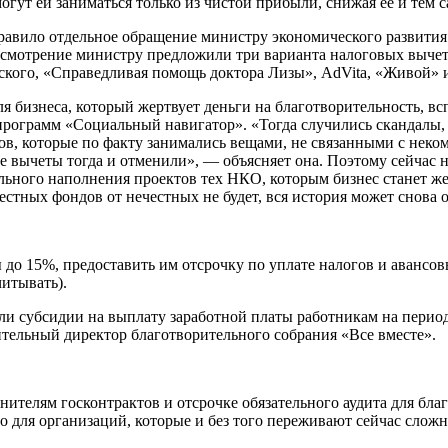
гут ей заниматься только из чистой прибыли, снижая ее и тем 
правило отдельное обращение министру экономического развити
смотрение министру предложили три варианта налоговых вычето
кого, «Справедливая помощь доктора Лизы», AdVita, «Живой» и
я бизнеса, который жертвует деньги на благотворительность, в
программ «Социальный навигатор». «Тогда случились скандалы,
в, которые по факту занимались вещами, не связанными с неко
 вычеты тогда и отменили», — объясняет она. Поэтому сейчас н
льного наполнения проектов тех НКО, которым бизнес станет же
стных фондов от нечестных не будет, вся история может снова 
до 15%, предоставить им отсрочку по уплате налогов и авансов
итывать).
и субсидии на выплату заработной платы работникам на период 
ельный директор благотворительного собрания «Все вместе».
ителям госконтрактов и отсрочке обязательного аудита для бл
но для организаций, которые и без того переживают сейчас слож