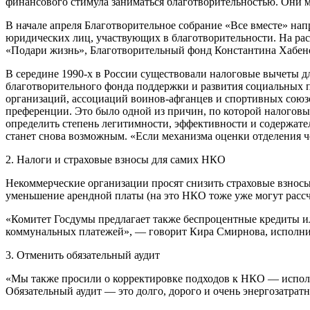
финансового стимула заниматься благотворительностью. Они мо
В начале апреля Благотворительное собрание «Все вместе» на
юридических лиц, участвующих в благотворительности. На рас
«Подари жизнь», Благотворительный фонд Константина Хабенс
В середине 1990-х в России существовали налоговые вычеты дл
благотворительного фонда поддержки и развития социальных 
организаций, ассоциаций воинов-афганцев и спортивных союзо
преференции. Это было одной из причин, по которой налоговые
определить степень легитимности, эффективности и содержате
станет снова возможным. «Если механизма оценки отделения че
2. Налоги и страховые взносы для самих НКО
Некоммерческие организации просят снизить страховые взносы 
уменьшение арендной платы (на это НКО тоже уже могут рассч
«Комитет Госдумы предлагает также беспроцентные кредиты ил
коммунальных платежей», — говорит Кира Смирнова, исполнит
3. Отменить обязательный аудит
«Мы также просили о корректировке подходов к НКО — исполн
Обязательный аудит — это долго, дорого и очень энергозатрат