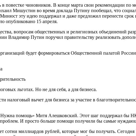
ась в повестке чиновников. В конце марта свои рекомендации по
ихаил Мишустин во время доклада Путину пообещал, что социа
. Минюст эту идею поддержал и даже предложил перенести срок п
ло опубликовано 15 апреля.
ества, вопросам общественных и религиозных объединений раз
нии Владимир Путин поручил правительству реализовать допо
рганизаций будет формироваться Общественной палатой России 
са
орительность
овых льготах. Но не для себя, а для бизнеса.
и налоговый вычет для бизнеса за участие в благотворительност
а «Нужна помощь» Митя Алешковский. Этот шаг поддержал бы НК
 проблем. И просто больше помощи получили бы самые нуждающ
ет сотни миллиардов рублей, которые мог бы получать. Сегодня