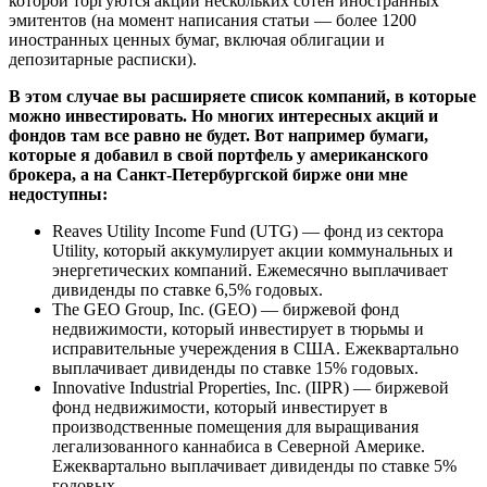
которой торгуются акции нескольких сотен иностранных
эмитентов (на момент написания статьи — более 1200
иностранных ценных бумаг, включая облигации и
депозитарные расписки).
В этом случае вы расширяете список компаний, в которые
можно инвестировать. Но многих интересных акций и
фондов там все равно не будет. Вот например бумаги,
которые я добавил в свой портфель у американского
брокера, а на Санкт-Петербургской бирже они мне
недоступны:
Reaves Utility Income Fund (UTG)
— фонд из сектора
Utility, который аккумулирует акции коммунальных и
энергетических компаний. Ежемесячно выплачивает
дивиденды по ставке 6,5% годовых.
The GEO Group, Inc. (GEO)
— биржевой фонд
недвижимости, который инвестирует в тюрьмы и
исправительные учереждения в США. Ежеквартально
выплачивает дивиденды по ставке 15% годовых.
Innovative Industrial Properties, Inc. (IIPR)
— биржевой
фонд недвижимости, который инвестирует в
производственные помещения для выращивания
легализованного каннабиса в Северной Америке.
Ежеквартально выплачивает дивиденды по ставке 5%
годовых.