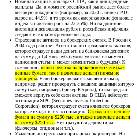
Номинал акций в долларах США, как и дивидендные
выплаты. Да, в моменте российский рынок дает более
высокую доходность (например, за 2020 г.
индекс РТС
вырос на 44,9%, в то время как американские фондовые
индексы показали рост на 22-35%
). Но на длинной
дистанции девальвация рубля и российская инфляция
съедают все краткосрочные выгоды.
Страхование активов на брокерских счетах. В России с
2004 года работает
Агентство по страхованию вкладов
,
которое страхует ваши деньги на банковском депозите
на сумму до 1,4 млн. руб. (сумма указана на момент
написания статьи и может измениться в будущем). К
сожалению,
ваши средства на брокерском счете (как
ценные бумаги, так и наличные деньги) ничем не
защищены
. Если брокер окажется мошенником и,
например, решит провернуть с вашими акциями хитрую
схему (как, например,
брокер Ютрейд
), то вы вряд ли
сможете вернуть себе свои активы. В США действует
ассоциация SIPC (Securities Investor Protection
Corporation), которая страхует счета клиентов брокеров,
которые входят в эту ассоциацию.
Страхуются ценные
бумаги на сумму в $250 тыс., а также наличные деньги
на сумму $250 тыс.
Не страхуются деривативы
(фьючерсы, опционы и т.п.).
Уважение интересов миноритарных акционеров. На