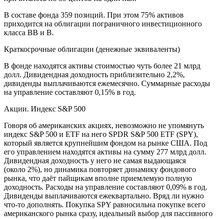
В составе фонда 359 позиций. При этом 75% активов
приходится на облигации пограничного инвестиционного
класса BB и B.
Краткосрочные облигации (денежные эквиваленты)
В фонде находятся активы стоимостью чуть более 21 млрд
долл. Дивидендная доходность приблизительно 2,2%,
дивиденды выплачиваются ежемесячно. Суммарные расходы
на управление составляют 0,15% в год.
Акции. Индекс S&P 500
Говоря об американских акциях, невозможно не упомянуть
индекс S&P 500 и ETF на него SPDR S&P 500 ETF (
SPY
),
который является крупнейшим фондом на рынке США. Под
его управлением находятся активы на сумму 277 млрд долл.
Дивидендная доходность у него не самая выдающаяся
(около 2%), но динамика повторяет динамику фондового
рынка, что даёт пайщикам вполне приемлемую полную
доходность. Расходы на управление составляют 0,09% в год.
Дивиденды выплачиваются ежеквартально. Вряд ли нужно
что-то дополнять. Покупка SPY равносильна покупке всего
американского рынка сразу, идеальный выбор для пассивного