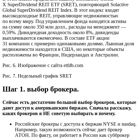
X SuperDividend REIT ETF (
SRET
), повторяющий Solactive
Global SuperDividend REIT Index. В этот индекс входят
высокодоходные REIT, управляющие недвижимостью
по всему миру. Под управлением фонда находятся активы
на сумму около 350 млн долл., расходы на менеджмент —
0,59%. Дивидендная доходность около 8%, дивиденды
выплачиваются ежемесячно. В составе ETF акции
31 компании с примерно одинаковыми долями. Львиная доля
недвижимости находится в США, но некоторые объекты
расположены во Франции, Нидерландах и Австралии.
Рис. 6. Изображение с сайта etfdb.com
Рис. 7. Недельный график SRET
Шаг 1. выбор брокера.
Сейчас есть достаточно большой выбор брокеров, которые
дают доступ к американским биржам. Сначала расскажу,
каких брокеров я НЕ советую выбирать и почему.
Российские брокеры с доступа к биржам NYSE и nasdaq.
Например, такую возможность сейчас дает брокер
АТОН. По факту, он работает в России как субброкер