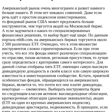
Американский рынок очень многогранен и развит намного
больше нашего. В этом нет никаких сомнений. Даже если
речь идёт о простом индексном инвестировании,
то фондовый рынок США может предложить больше
инструментов, чем торгуется акций на Московской бирже.
А если задуматься о каких-то специализированных
финансовых решениях, то выбор будет ещё шире. По данным
портала etfdb.com, на американских биржах торгуются около
2 500 различных ETF. Очевидно, что в этом множестве
инструментов сложно сориентироваться. Если при этом
учесть, что все эти фонды имеют различную специализацию
по отраслям, типам активов, регионам присутствия, то лучше
сразу определиться с критериями самого интересного. Для
данной статьи отобраны пять ETF, имеющих самую высокую
дивидендную доходность в своём классе или самую широкую
известность в инвестиционном сообществе. Кстати, приятной
особенностью фондов, обращающихся на американских
биржах, является то, что почти все они платят дивиденды,
некоторые — ежемесячно. Выбирать инструменты будем
по следующим классам активов: высокодоходные облигации,
краткосрочные облигации (денежные эквиваленты), акции
(ETF на один из крупных американских индексов),
дивидендные аристократы, недвижимость. В принципе, если
взять по одному инструменту из каждого рассматриваемого