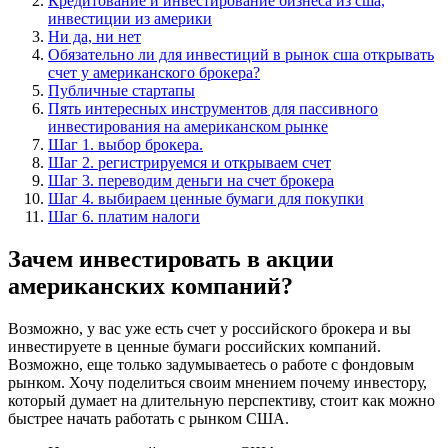
Кредитование и инвестирование бизнеса из сша,
инвестиции из америки
Ни да, ни нет
Обязательно ли для инвестиций в рынок сша открывать
счет у американского брокера?
Публичные стартапы
Пять интересных инструментов для пассивного
инвестирования на американском рынке
Шаг 1. выбор брокера.
Шаг 2. регистрируемся и открываем счет
Шаг 3. переводим деньги на счет брокера
Шаг 4. выбираем ценные бумаги для покупки
Шаг 6. платим налоги
Зачем инвестировать в акции
американских компаний?
Возможно, у вас уже есть счет у российского брокера и вы
инвестируете в ценные бумаги российских компаний.
Возможно, еще только задумываетесь о работе с фондовым
рынком. Хочу поделиться своим мнением почему инвестору,
который думает на длительную перспективу, стоит как можно
быстрее начать работать с рынком США.