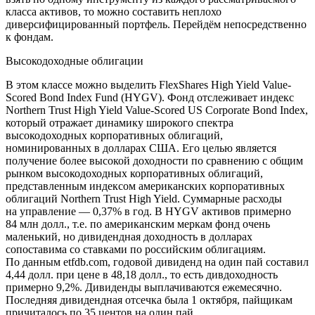
класса активов, то можно составить неплохо
диверсифицированный портфель. Перейдём непосредственно
к фондам.
Высокодоходные облигации
В этом классе можно выделить FlexShares High Yield Value-
Scored Bond Index Fund (
HYGV
). Фонд отслеживает индекс
Northern Trust High Yield Value-Scored US Corporate Bond Index,
который отражает динамику широкого спектра
высокодоходных корпоративных облигаций,
номинированных в долларах США. Его целью является
получение более высокой доходности по сравнению с общим
рынком высокодоходных корпоративных облигаций,
представленным индексом американских корпоративных
облигаций Northern Trust High Yield. Суммарные расходы
на управление — 0,37% в год. В HYGV активов примерно
84 млн долл., т.е. по американским меркам фонд очень
маленький, но дивидендная доходность в долларах
сопоставима со ставками по российским облигациям.
По данным etfdb.com, годовой дивиденд на один пай составил
4,44 долл. при цене в 48,18 долл., то есть дивдоходность
примерно 9,2%. Дивиденды выплачиваются ежемесячно.
Последняя дивидендная отсечка была 1 октября, пайщикам
причиталось по 35 центов на один пай.