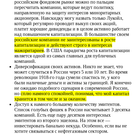
российском фондовом рынке можно по пальцам
пересчитать компании, которые ведут политику,
направленную на защиту интересов миноритарных
акционеров. Навскидку могу назвать только Лукойл,
который регулярно проводит выкуп своих акций,
платит хорошие дивиденды и в целом активно работает
над повышением капитализации. В большинстве своем
российские компании не заинтересованы в росте
капитализации и действуют строго в интересах
мажоритариев
. В США парадигма роста капитализации
является одной из самых главных для публичных
компаний.
Диверсификация своих активов. Никто не знает, что
может случиться в России через 5 или 10 лет. Во время
революции 1918-го года сумели спастись те, у кого
были наличные деньги и активы за границей. Я конечно
не ожидаю подобного сценария в современной России,
но
сплю намного спокойней, понимая, что мой капитал
хранится в том числе и за океаном.
Доступ к намного большему количеству эмитентов.
Список голубых фишек в России насчитывает 3 десятка
компаний. Есть еще пару десятков интересных
эмитентов из второго эшелона. На этом все —
инвестировать банально некуда. Особенно, если вы не
хотите связываться с нефтегазовым сектором.