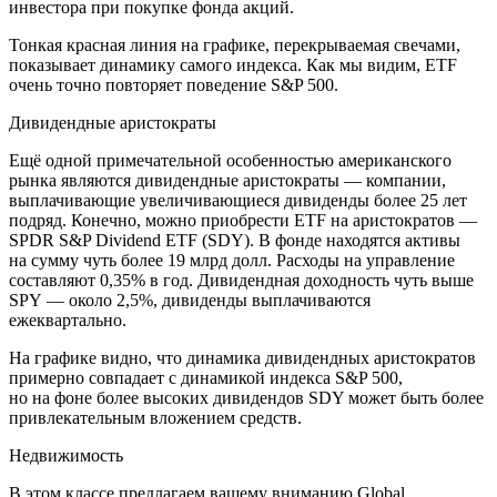
инвестора при покупке фонда акций.
Тонкая красная линия на графике, перекрываемая свечами,
показывает динамику самого индекса. Как мы видим, ETF
очень точно повторяет поведение S&P 500.
Дивидендные аристократы
Ещё одной примечательной особенностью американского
рынка являются дивидендные аристократы — компании,
выплачивающие увеличивающиеся дивиденды более 25 лет
подряд. Конечно, можно приобрести ETF на аристократов —
SPDR S&P Dividend ETF (
SDY
). В фонде находятся активы
на сумму чуть более 19 млрд долл. Расходы на управление
составляют 0,35% в год. Дивидендная доходность чуть выше
SPY — около 2,5%, дивиденды выплачиваются
ежеквартально.
На графике видно, что динамика дивидендных аристократов
примерно совпадает с динамикой индекса S&P 500,
но на фоне более высоких дивидендов SDY может быть более
привлекательным вложением средств.
Недвижимость
В этом классе предлагаем вашему вниманию Global