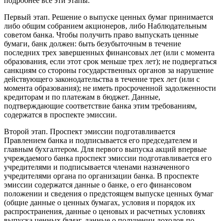
подробнее все эти этапы.
Первый этап. Решение о выпуске ценных бумаг принимается
либо общим собранием акционеров, либо Наблюдательным
советом банка. Чтобы получить право выпускать ценные
бумаги, банк должен: быть безубыточным в течение
последних трех завершенных финансовых лет (или с момента
образования, если этот срок меньше трех лет); не подвергаться
санкциям со стороны государственных органов за нарушение
действующего законодательства в течение трех лет (или с
момента образования); не иметь просроченной задолженности
кредиторам и по платежам в бюджет. Данные,
подтверждающие соответствие банка этим требованиям,
содержатся в проспекте эмиссии.
Второй этап. Проспект эмиссии подготавливается
Правлением банка и подписывается его председателем и
главным бухгалтером. Для первого выпуска акций впервые
учреждаемого банка проспект эмиссии подготавливается его
учредителями и подписывается членами назначенного
учредителями органа по организации банка. В проспекте
эмиссии содержатся данные о банке, о его финансовом
положении и сведения о предстоящем выпуске ценных бумаг
(общие данные о ценных бумагах, условия и порядок их
распространения, данные о ценовых и расчетных условиях
выпуска ценных бумаг, данные о получении доходов по