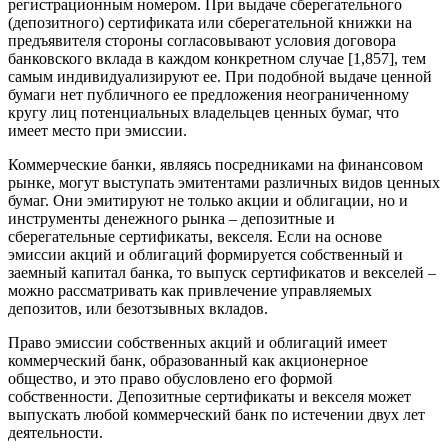
регистрационным номером. При выдаче сберегательного
(депозитного) сертификата или сберегательной книжки на
предъявителя стороны согласовывают условия договора
банковского вклада в каждом конкретном случае [1,857], тем
самым индивидуализируют ее. При подобной выдаче ценной
бумаги нет публичного ее предложения неограниченному
кругу лиц потенциальных владельцев ценных бумаг, что
имеет место при эмиссии.
Коммерческие банки, являясь посредниками на финансовом
рынке, могут выступать эмитентами различных видов ценных
бумаг. Они эмитируют не только акции и облигации, но и
инструменты денежного рынка – депозитные и
сберегательные сертификаты, векселя. Если на основе
эмиссии акций и облигаций формируется собственный и
заемный капитал банка, то выпуск сертификатов и векселей –
можно рассматривать как привлечение управляемых
депозитов, или безотзывных вкладов.
Право эмиссии собственных акций и облигаций имеет
коммерческий банк, образованный как акционерное
общество, и это право обусловлено его формой
собственности. Депозитные сертификаты и векселя может
выпускать любой коммерческий банк по истечении двух лет
деятельности.