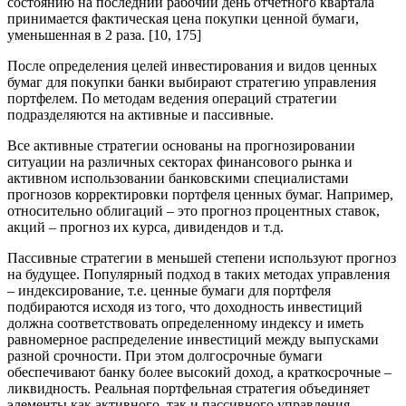
состоянию на последний рабочий день отчетного квартала
принимается фактическая цена покупки ценной бумаги,
уменьшенная в 2 раза. [10, 175]
После определения целей инвестирования и видов ценных
бумаг для покупки банки выбирают стратегию управления
портфелем. По методам ведения операций стратегии
подразделяются на активные и пассивные.
Все активные стратегии основаны на прогнозировании
ситуации на различных секторах финансового рынка и
активном использовании банковскими специалистами
прогнозов корректировки портфеля ценных бумаг. Например,
относительно облигаций – это прогноз процентных ставок,
акций – прогноз их курса, дивидендов и т.д.
Пассивные стратегии в меньшей степени используют прогноз
на будущее. Популярный подход в таких методах управления
– индексирование, т.е. ценные бумаги для портфеля
подбираются исходя из того, что доходность инвестиций
должна соответствовать определенному индексу и иметь
равномерное распределение инвестиций между выпусками
разной срочности. При этом долгосрочные бумаги
обеспечивают банку более высокий доход, а краткосрочные –
ликвидность. Реальная портфельная стратегия объединяет
элементы как активного, так и пассивного управления.