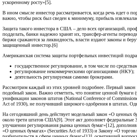
ускоренному росту»
[5]
.
В ином смысле инвестор рассматривается, когда речь идет о п
важно, чтобы риск был сведен к минимуму, прибыль извлекала
Защита такого инвестора в США – дело всех организаций, про
подделать, банки надежно хранят их, трансфер-агенты переводя
биржи сражаются за ликвидность, власти издают законы и беру
защищенный инвестор.
[6]
Американская система защиты портфельных инвестиций подраз
государственное регулирование, в том числе по средства
регулирование некоммерческими организациями (НКУ);
деятельность регулируемая самими брокерами.
Рассмотрим каждый из этих уровней подробнее. Первый закон п
подобный закон. Важно отметить, что понятие ценной бумаги (
унификации законов штатов (National Conference of Commission
Act of 1930), не получивший широкого одобрения в штатах. Одна
На сегодняшний день действует модельный закон «О ценных бума
около трети штатов США
[9]
. Этот акт дополняет федеральные
улучшении регулирования рынка ценных бумаг»
[12]
, дополни
«О ценных бумагах» (Securities Act of 1933) и Закону «О торго
разбирательств в сфере ценных бумаг»
[13]
, осветивший вопрос