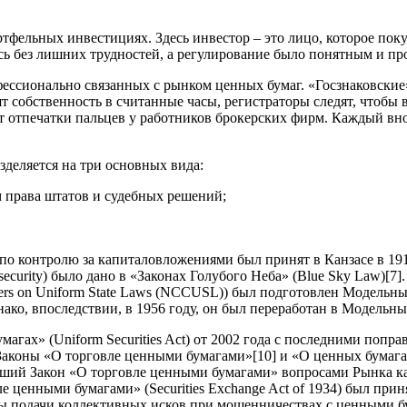
ортфельных инвестициях. Здесь инвестор – это лицо, которое п
сь без лишних трудностей, а регулирование было понятным и пр
фессионально связанных с рынком ценных бумаг. «Госзнаковские
т собственность в считанные часы, регистраторы следят, чтобы 
т отпечатки пальцев у работников брокерских фирм. Каждый вно
деляется на три основных вида:
м права штатов и судебных решений;
о контролю за капиталовложениями был принят в Канзасе в 1911
securit
y
) было дано в «Законах Голубого Неба» (Blue Sky Law)
[7]
ers on Uniform State Laws (NCCUSL)) был подготовлен Модельный 
ко, впоследствии, в 1956 году, он был переработан в Модельный 
гах» (Uniform Securities Act) от 2002 года с последними попра
 Законы «О торговле ценными бумагами»
[10]
и «О ценных бумага
вший Закон «О торговле ценными бумагами» вопросами Рынка ка
вле ценными бумагами» (Securities Exchange Act of 1934) был пр
ы подачи коллективных исков при мошенничествах с ценными б