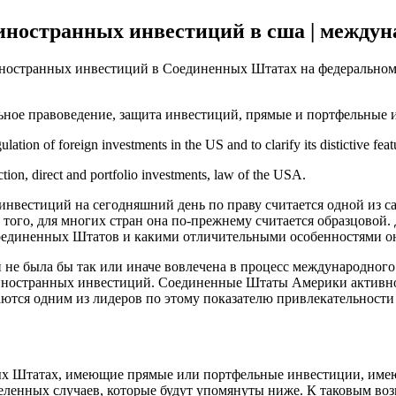
иностранных инвестиций в сша | между
иностранных инвестиций в Соединенных Штатах на федеральном 
ьное правоведение, защита инвестиций, прямые и портфельные
ulation of foreign investments in the US and to clarify its distictive feat
tion, direct and portfolio investments, law of the USA.
нвестиций на сегодняшний день по праву считается одной из с
того, для многих стран она по-прежнему считается образцовой. 
оединенных Штатов и какими отличительными особенностями он
й не была бы так или иначе вовлечена в процесс международног
 иностранных инвестиций. Соединенные Штаты Америки активн
ются одним из лидеров по этому показателю привлекательности
ных Штатах, имеющие прямые или портфельные инвестиции, име
еленных случаев, которые будут упомянуты ниже. К таковым во