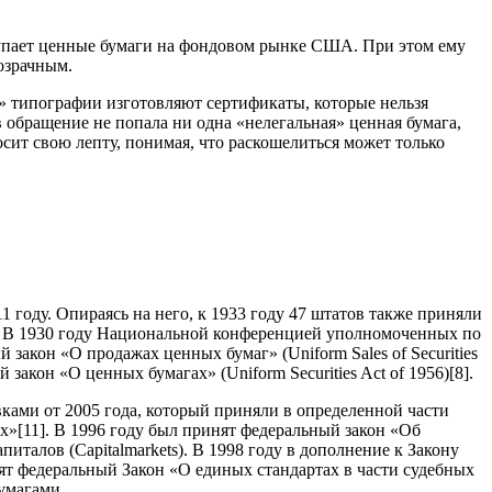
окупает ценные бумаги на фондовом рынке США. При этом ему
озрачным.
» типографии изготовляют сертификаты, которые нельзя
в обращение не попала ни одна «нелегальная» ценная бумага,
сит свою лепту, понимая, что раскошелиться может только
 году. Опираясь на него, к 1933 году 47 штатов также приняли
. В 1930 году Национальной конференцией уполномоченных по
закон «О продажах ценных бумаг» (Uniform Sales of Securities
закон «О ценных бумагах» (Uniform Securities Act of 1956)
[8]
.
вками от 2005 года, который приняли в определенной части
х»
[11]
. В 1996 году был принят федеральный закон «Об
питалов (
Capital
markets
). В 1998 году в дополнение к Закону
инят федеральный Закон «О единых стандартах в части судебных
умагами.