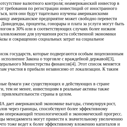
отсутствие валютного контроля; неамериканский инвестор в
т требования по регистрации инвестиций от иностранного
ться, хотя они будут тщательно изучены американскими
анцу американское предприятие может свободно перевести
 Дивиденды, проценты, гонорары и плата за услуги могут быть
алогом в 30% или в соответствующих случаях более низким
таловложение для улучшения роста собственной экономики
 базы и сокращению социальных затрат на социальное
исок государств, которые подвергаются особым лицензионным
 исполнение Закона о торговле с враждебной державой
[3]
,
едерального Министерства финансов
[4]
. Этот список меняется
пам участия в прибыли независимо от локализации. К таким
енные бумаги уже существующих и действующих в стране
, тем не менее, инвестициям в реальные активы также
 привлекательности страны в целом.
А дает американской экономике выгоды, стимулируя рост,
алов через границы, способствуют более эффективному
там опережающий технологический и экономический прогресс.
оды менеджмента могут привести к значительному увеличению
что тоже ведет к более эффективному вложению капиталов и