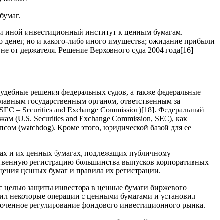
бумаг.
и иной инвестиционный институт к ценным бумагам.
о денег, но и какого-либо иного имущества; ожидание прибыли
не от держателя. Решение Верховного суда 2004 года
[16]
судебные решения федеральных судов, а также федеральные
Главным государственным органом, ответственным за
C – Securities and Exchange Commission)
[18]
. Федеральный
 (U.S. Securities and Exchange Commission, SEC), как
сом (watchdog). Кроме этого, юридической базой для ее
нтах и их ценных бумагах, подлежащих публичному
рственную регистрацию большинства выпусков корпоративных
щения ценных бумаг и правила их регистрации.
 с целью защиты инвестора в ценные бумаги биржевого
етил некоторые операции с ценными бумагами и установил
ядоченное регулирование фондового инвестиционного рынка.