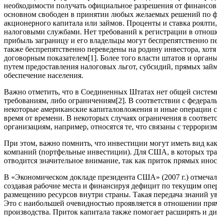
необходимости получать официальное разрешения от финансовы
основном свободен в принятии любых желаемых решений по ф
акционерного капитала или займов. Проценты и ставка роялти
налоговыми службами. Нет требований к регистрации в отнош
прибыль заграницу и его владельцы могут беспрепятственно п
также беспрепятственно переведены на родину инвестора, хот
договорным показателем
[1]
. Более того власти штатов и орг
путем предоставления налоговых льгот, субсидий, прямых зай
обеспечение населения.
Важно отметить, что в Соединенных Штатах нет общей систем
требованиям, либо ограничениям
[2]
. В соответствии с федера
некоторые американские капиталовложения и иные операции с
время от времени. В некоторых случаях ограничения в соответ
организациям, например, относятся те, что связаны с террориз
При этом, важно помнить, что инвестиции могут иметь вид ка
компаний (портфельные инвестиции). Для США, в которых тра
отводится значительное внимание, так как приток прямых ин
В «Экономическом докладе президента США» (2007 г.) отмеча
создавая рабочие места и финансируя дефицит по текущим оп
размещению ресурсов внутри страны. Такая передача знаний 
Это с наибольшей очевидностью проявляется в отношении пря
производства. Приток капитала также помогает расширять и 