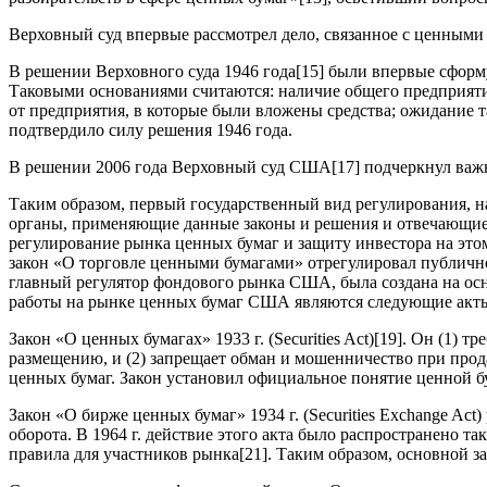
Верховный суд впервые рассмотрел дело, связанное с ценными 
В решении Верховного суда 1946 года
[15]
были впервые сформу
Таковыми основаниями считаются: наличие общего предприятия
от предприятия, в которые были вложены средства; ожидание т
подтвердило силу решения 1946 года.
В решении 2006 года Верховный суд США
[17]
подчеркнул важ
Таким образом, первый государственный вид регулирования, н
органы, применяющие данные законы и решения и отвечающие 
регулирование рынка ценных бумаг и защиту инвестора на это
закон «О торговле ценными бумагами» отрегулировал публичное
главный регулятор фондового рынка США, была создана на осн
работы на рынке ценных бумаг США являются следующие акт
Закон «О ценных бумагах» 1933 г. (Securities Act)
[19]
. Он (1) т
размещению, и (2) запрещает обман и мошенничество при про
ценных бумаг. Закон установил официальное понятие ценной бум
Закон «О бирже ценных бумаг» 1934 г. (Securities Exchange 
оборота. В 1964 г. действие этого акта было распространено 
правила для участников рынка
[21]
. Таким образом, основной з