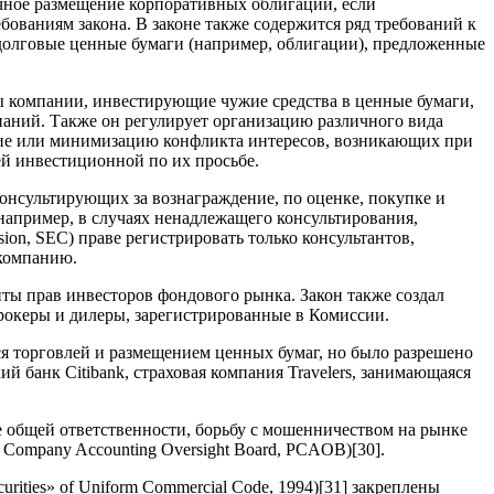
чное размещение корпоративных облигаций, если
ованиям закона. В законе также содержится ряд требований к
долговые ценные бумаги (например, облигации), предложенные
бы компании, инвестирующие чужие средства в ценные бумаги,
аний. Также он регулирует организацию различного вида
ние или минимизацию конфликта интересов, возникающих при
й инвестиционной по их просьбе.
онсультирующих за вознаграждение, по оценке, покупке и
например, в случаях ненадлежащего консультирования,
ion, SEC) праве регистрировать только консультантов,
компанию.
ы прав инвесторов фондового рынка. Закон также создал
 брокеры и дилеры, зарегистрированные в Комиссии.
я торговлей и размещением ценных бумаг, но было разрешено
й банк Citibank, страховая компания Travelers, занимающаяся
е общей ответственности, борьбу с мошенничеством на рынке
 Company Accounting Oversight Board, PCAOB)
[30]
.
rities» of Uniform Commercial Code, 1994)
[31]
закреплены