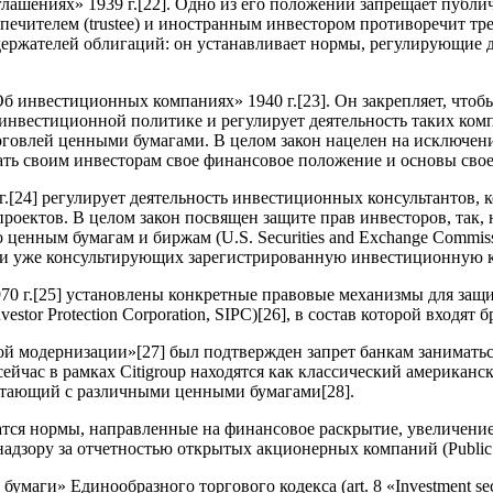
лашениях» 1939 г.
[22]
. Одно из его положений запрещает публи
чителем (trustee) и иностранным инвестором противоречит треб
ержателей облигаций: он устанавливает нормы, регулирующие 
Об инвестиционных компаниях» 1940 г.
[23]
. Он закрепляет, что
нвестиционной политике и регулирует деятельность таких комп
рговлей ценными бумагами. В целом закон нацелен на исключе
ь своим инвесторам свое финансовое положение и основы свое
г.
[24]
регулирует деятельность инвестиционных консультантов, к
оектов. В целом закон посвящен защите прав инвесторов, так, 
ценным бумагам и биржам (U.S. Securities and Exchange Commiss
ли уже консультирующих зарегистрированную инвестиционную 
0 г.
[25]
установлены конкретные правовые механизмы для защит
stor Protection Corporation, SIPC)
[26]
, в состав которой входят
ой модернизации»
[27]
был подтвержден запрет банкам заниматьс
йчас в рамках Citigroup находятся как классический американски
аботающий с различными ценными бумагами
[28]
.
атся нормы, направленные на финансовое раскрытие, увеличени
надзору за отчетностью открытых акционерных компаний (Public
маги» Единообразного торгового кодекса (art. 8 «Investment secu