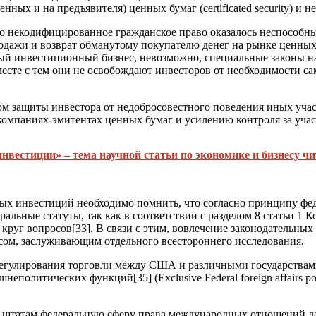
нных и на предъявителя) ценных бумаг (
certificated security
) и 
то некодифицированное гражданское право оказалось неспособн
одажи и возврат обманутому покупателю денег на рынке ценных
ый инвестиционный бизнес, невозможно, специальные законы нац
месте с тем они не освобождают инвесторов от необходимости с
м защиты инвестора от недобросовестного поведения иных учас
омпаниях-эмитентах ценных бумаг и усилению контроля за уча
нвестиции» – тема научной статьи по экономике и бизнесу чи
ных инвестиций необходимо помнить, что согласно принципу фе
еральные статуты, так как в соответствии с разделом 8 статьи
й круг вопросов
[33]
. В связи с этим, вовлечение законодательн
ом, заслуживающим отдельного всестороннего исследования.
регулирования торговли между США и различными государствами
нешнеполитических функций
[35]
(Exclusive Federal foreign affair
ь штатам федеральную сферу права международных отношений даж