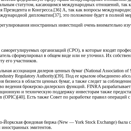
льным статутом, касающимся международных отношений, так к
я Президента и Конгресса.
[36]
А, так как вопросы международно
еждународной дипломатии
[37]
, это положение будет в полной ме
е регулирования иностранных инвестиций очень внимательно из
 саморегулируемых организаций (СРО), в которые входят проф
атель сформулировал в общем виде или не уточнил. Их собствен
ту его участников.
 ассоциация дилеров ценных бумаг (National Association of S
ustry Regulatory Authority)
[39]
. Под ее крылом объединено аб
я бизнеса в области ценных бумаг, а также следит за соблюден
раво ведения брокерско-дилерских функций. FINRA разрабатывае
ационную и техническую поддержку инвесторам также предоста
on (OPIC)
[40]
. Есть также Совет по разработке правил операций 
Йоркская фондовая биржа (New — York Stock Exchange) была со
и иностранных эмитентов.