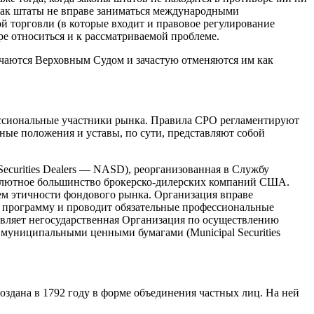
ак штаты не вправе заниматься международными
й торговли (в которые входит и правовое регулирование
ре относиться и к рассматриваемой проблеме.
учаются Верховным Судом и зачастую отменяются им как
ессиональные участники рынка. Правила СРО регламентируют
ные положения и уставы, по сути, представляют собой
ecurities Dealers — NASD), реорганизованная в Службу
солютное большинство брокерско-дилерских компаний США.
ием этичности фондового рынка. Организация вправе
т программу и проводит обязательные профессиональные
вляет негосударственная Организация по осуществлению
с муниципальными ценными бумагами (Municipal Securities
здана в 1792 году в форме объединения частных лиц. На ней