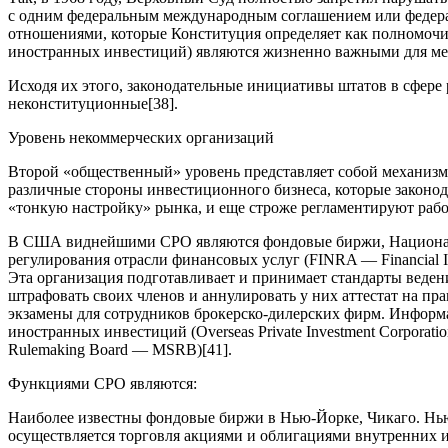
с одним федеральным международным соглашением или федера
отношениями, которые Конституция определяет как полномочи
иностранных инвестиций) являются жизненно важными для м
Исходя их этого, законодательные инициативы штатов в сфер
неконституционные
[38]
.
Уровень некоммерческих организаций
Второй «общественный» уровень представляет собой механизм
различные стороны инвестиционного бизнеса, которые законод
«тонкую настройку» рынка, и еще строже регламентируют рабо
В США виднейшими СРО являются фондовые биржи, Национальная
регулирования отрасли финансовых услуг (FINRA — Financial Ind
Эта организация подготавливает и принимает стандарты ведени
штрафовать своих членов и аннулировать у них аттестат на п
экзамены для сотрудников брокерско-дилерских фирм. Информ
иностранных инвестиций (Overseas Private Investment Corporati
Rulemaking Board — MSRB)
[41]
.
Функциями СРО являются:
Наиболее известны фондовые биржи в Нью-Йорке, Чикаго. Нью-
осуществляется торговля акциями и облигациями внутренних 