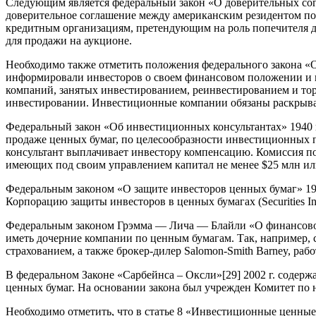
Следующим является федеральный закон «О доверительных сог
доверительное соглашение между американским резидентом попе
кредитным организациям, претендующим на роль попечителя д
для продажи на аукционе.
Необходимо также отметить положения федерального закона «
информировали инвесторов о своем финансовом положении и и
компаний, занятых инвестированием, реинвестированием и то
инвестировании. Инвестиционные компании обязаны раскрыват
Федеральный закон «Об инвестиционных консультантах» 1940 
продаже ценных бумаг, по целесообразности инвестиционных пр
консультант выплачивает инвестору компенсацию. Комиссия по 
имеющих под своим управлением капитал не менее $25 млн и
Федеральным законом «О защите инвесторов ценных бумаг» 197
Корпорацию защиты инвесторов в ценных бумагах (Securities Inve
Федеральным законом Грэмма — Лича — Блайли «О финансов
иметь дочерние компании по ценным бумагам. Так, например, се
страхованием, а также брокер-дилер Salomon-Smith Barney, р
В федеральном Законе «Сарбейнса – Оксли»
[29]
2002 г. содерж
ценных бумаг. На основании закона был учрежден Комитет по 
Необходимо отметить, что в статье 8 «Инвестиционные ценные бу