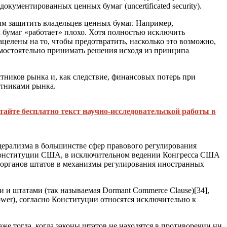
недокументированных ценных бумаг (
uncertificated security
).
ым защитить владельцев ценных бумаг. Например,
 бумаг «работает» плохо. Хотя полностью исключить
елены на то, чтобы предотвратить, насколько это возможно,
амостоятельно принимать решения исходя из принципа
тников рынка и, как следствие, финансовых потерь при
стниками рынка.
тайте бесплатно текст научно-исследовательской работы в
дерализма в большинстве сфер правового регулирования
 1 Конституции США, в исключительном ведении Конгресса США
ых органов штатов в механизмы регулирования иностранных
 и штатами (так называемая Dormant Commerce Clause)
[34]
,
s power), согласно Конституции относятся исключительно к
е тогда, когда законы штатов не находятся в противоречии ни