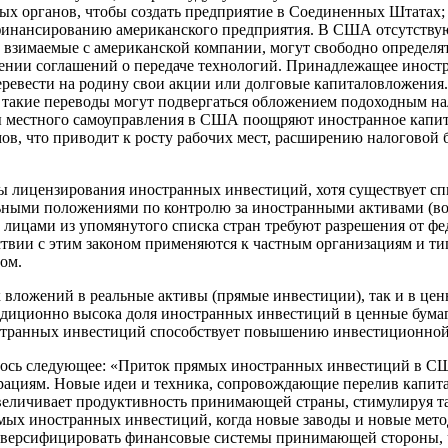
х органов, чтобы создать предприятие в Соединенных Штатах; 
инансированию американского предприятия. В США отсутствую
, взимаемые с американской компании, могут свободно определя
ении соглашений о передаче технологий. Принадлежащее иностр
еревести на родину свои акции или долговые капиталовложения.
я такие переводы могут подвергаться обложением подоходным н
аны местного самоуправления в США поощряют иностранное капи
мов, что приводит к росту рабочих мест, расширению налоговой
ы лицензирования иностранных инвестиций, хотя существует сп
льными положениями по контролю за иностранными активами (во
 лицами из упомянутого списка стран требуют разрешения от ф
ствии с этим законом применяются к частным организациям и ти
мом.
к вложений в реальные активы (прямые инвестиции), так и в ц
диционно высока доля иностранных инвестиций в ценные бумаги
остранных инвестиций способствует повышению инвестиционной
лось следующее: «Приток прямых иностранных инвестиций в СШ
ерациям. Новые идеи и техника, сопровождающие перелив капит
увеличивает продуктивность принимающей страны, стимулируя 
мых иностранных инвестиций, когда новые заводы и новые мет
диверсифицировать финансовые системы принимающей стороны, 