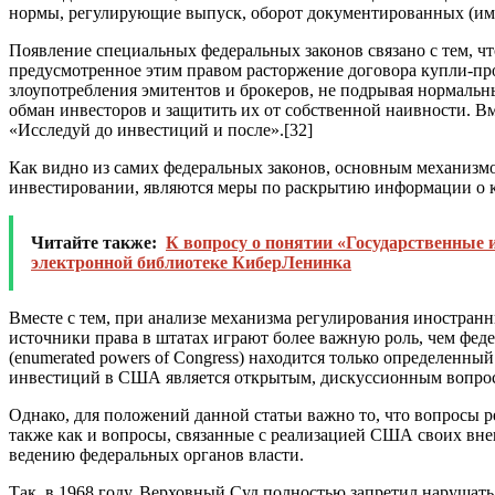
нормы, регулирующие выпуск, оборот документированных (име
Появление специальных федеральных законов связано с тем, ч
предусмотренное этим правом расторжение договора купли-пр
злоупотребления эмитентов и брокеров, не подрывая нормальн
обман инвесторов и защитить их от собственной наивности. В
«Исследуй до инвестиций и после».
[32]
Как видно из самих федеральных законов, основным механизмо
инвестировании, являются меры по раскрытию информации о к
Читайте также:
К вопросу о понятии «Государственные и
электронной библиотеке КиберЛенинка
Вместе с тем, при анализе механизма регулирования иностран
источники права в штатах играют более важную роль, чем фед
(enumerated powers of Congress) находится только определенны
инвестиций в США является открытым, дискуссионным вопрос
Однако, для положений данной статьи важно то, что вопросы 
также как и вопросы, связанные с реализацией США своих в
ведению федеральных органов власти.
Так, в 1968 году, Верховный Суд полностью запретил нарушат