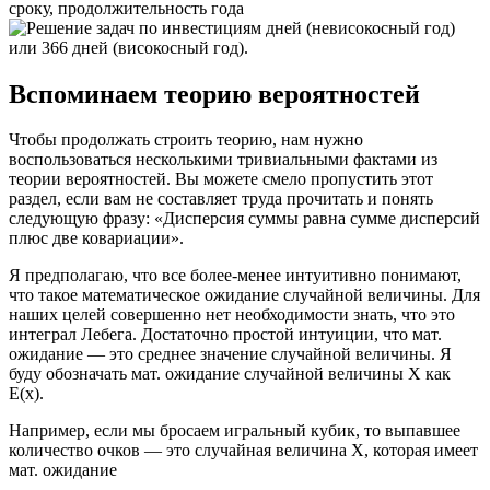
сроку, продолжительность года
дней (невисокосный год)
или 366 дней (високосный год).
Вспоминаем теорию вероятностей
Чтобы продолжать строить теорию, нам нужно
воспользоваться несколькими тривиальными фактами из
теории вероятностей. Вы можете смело пропустить этот
раздел, если вам не составляет труда прочитать и понять
следующую фразу: «Дисперсия суммы равна сумме дисперсий
плюс две ковариации».
Я предполагаю, что все более-менее интуитивно понимают,
что такое математическое ожидание случайной величины. Для
наших целей совершенно нет необходимости знать, что это
интеграл Лебега. Достаточно простой интуиции, что мат.
ожидание — это среднее значение случайной величины. Я
буду обозначать мат. ожидание случайной величины X как
E(x).
Например, если мы бросаем игральный кубик, то выпавшее
количество очков — это случайная величина X, которая имеет
мат. ожидание