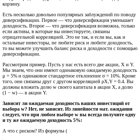
корзину.
Есть несколько довольно популярных заблуждений по поводу
диверсификации. Первое — что диверсификация уменьшает
доходность. Второе — что диверсификация возможна, только
если активы, в которые вы инвестируете, связаны
отрицательной корреляцией. Это не так, и если вы, как и
остальные инвесторы, не любите риск и любите доходность,
то вы можете улучшить баланс риска и доходности с помощью
диверсификации.
Рассмотрим пример. Пусть у нас есть всего две акции, X и Y.
Мы знаем, что они имеют одинаковую ожидаемую доходность
μ = 5% и одинаковое стандартное отклонение σ = 10%. Кроме
того, они связаны друг с другом корреляцией ρX,Y = 0.4. Вы
должны вложить долю w своего капитала в акции X, а долю
(1 − w) — в акции Y.
Зависит ли ожидаемая доходность ваших инвестиций от
выбора w? Нет, не зависит. Из линейности мат. ожидания
следует, что при любом выборе w вы всегда получите одну
и ту же ожидаемую доходность 5%:
А что с риском? Из формулы (