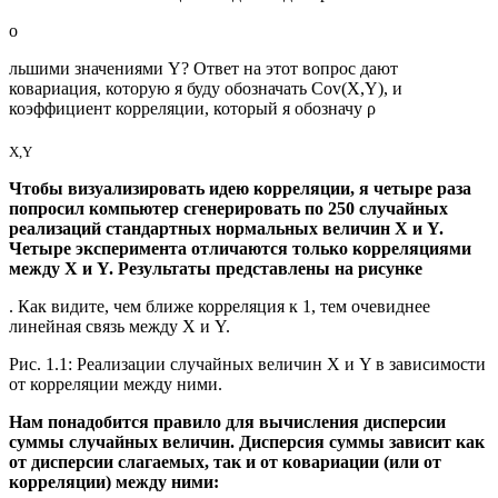
о
льшими значениями Y? Ответ на этот вопрос дают
ковариация, которую я буду обозначать Cov(X,Y), и
коэффициент корреляции, который я обозначу ρ
X,Y
Чтобы визуализировать идею корреляции, я четыре раза
попросил компьютер сгенерировать по 250 случайных
реализаций стандартных нормальных величин X и Y.
Четыре эксперимента отличаются только корреляциями
между X и Y. Результаты представлены на рисунке
. Как видите, чем ближе корреляция к 1, тем очевиднее
линейная связь между X и Y.
Рис. 1.1: Реализации случайных величин X и Y в зависимости
от корреляции между ними.
Нам понадобится правило для вычисления дисперсии
суммы случайных величин. Дисперсия суммы зависит как
от дисперсии слагаемых, так и от ковариации (или от
корреляции) между ними: