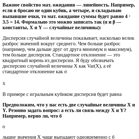
Важное свойство мат. ожидания — линейность. Например,
если я бросаю не один кубик, а четыре, и складываю
выпавшие очки, то мат. ожидание суммы будет равно 4 ⋅
3.5 = 14. Формально это можно записать так (α и β —
константы, X и Y — случайные величины):
Дисперсия случайной величины показывает, насколько велик
разброс значений вокруг среднего. Чем больше разброс
(например, чем дальше друг от друга минимум и максимум),
тем больше дисперсия. Стандартное отклонение — это
квадратный корень из дисперсии. Я буду обозначать
дисперсию случайной величины X как Var(X), а её
стандартное отклонение как σ
X
В примере с игральным кубиком дисперсия будет равна
Предположим, что у нас есть две случайные величины X и
Y. Резонно задать вопрос: а есть ли связь между X и Y?
Например, верно ли, что б
о
льшие значения X чаще выпадают одновременно с б