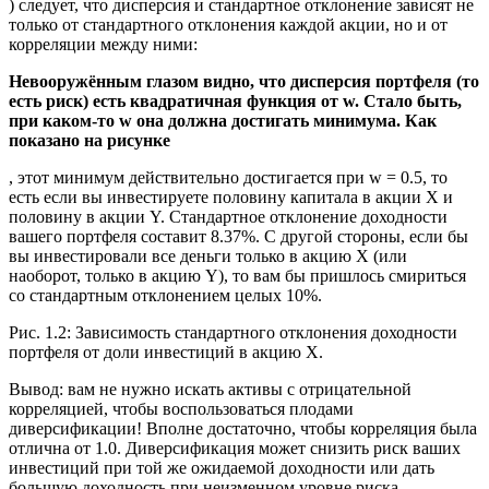
) следует, что дисперсия и стандартное отклонение зависят не
только от стандартного отклонения каждой акции, но и от
корреляции между ними:
Невооружённым глазом видно, что дисперсия портфеля (то
есть риск) есть квадратичная функция от w. Стало быть,
при каком-то w она должна достигать минимума. Как
показано на рисунке
, этот минимум действительно достигается при w = 0.5, то
есть если вы инвестируете половину капитала в акции X и
половину в акции Y. Стандартное отклонение доходности
вашего портфеля составит 8.37%. С другой стороны, если бы
вы инвестировали все деньги только в акцию X (или
наоборот, только в акцию Y), то вам бы пришлось смириться
со стандартным отклонением целых 10%.
Рис. 1.2: Зависимость стандартного отклонения доходности
портфеля от доли инвестиций в акцию X.
Вывод: вам не нужно искать активы с отрицательной
корреляцией, чтобы воспользоваться плодами
диверсификации! Вполне достаточно, чтобы корреляция была
отлична от 1.0. Диверсификация может снизить риск ваших
инвестиций при той же ожидаемой доходности или дать
большую доходность при неизменном уровне риска.