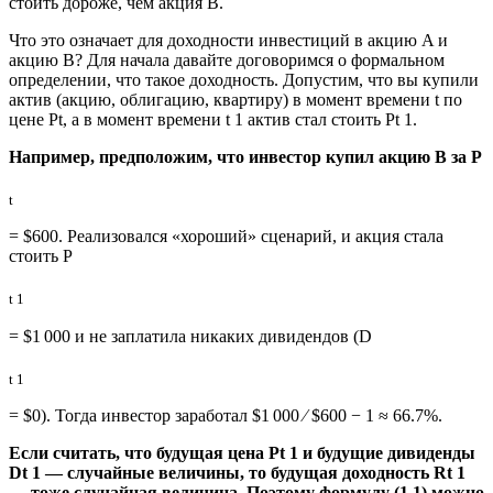
стоить дороже, чем акция B.
Что это означает для доходности инвестиций в акцию A и
акцию B? Для начала давайте договоримся о формальном
определении, что такое доходность. Допустим, что вы купили
актив (акцию, облигацию, квартиру) в момент времени t по
цене Pt, а в момент времени t 1 актив стал стоить Pt 1.
Например, предположим, что инвестор купил акцию B за P
t
= $600. Реализовался «хороший» сценарий, и акция стала
стоить P
t 1
= $1 000 и не заплатила никаких дивидендов (D
t 1
= $0). Тогда инвестор заработал $1 000 ∕ $600 − 1 ≈ 66.7%.
Если считать, что будущая цена Pt 1 и будущие дивиденды
Dt 1 — случайные величины, то будущая доходность Rt 1
— тоже случайная величина. Поэтому формулу (1.1) можно