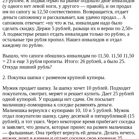
25 рублей. К подмастерью на рынке подошло двое инвалидов
(у одного нет левой ноги, у другого — правой), и он продал
им по сапогу за 12,50 соотвественно. Возвращается, отдает
деньги сапожнику и рассказывает, как удачно продал… А
сапожник отвечает: «ну что ж ты, инвалидам надо было
сделать скидку. Держи 5 рублей, разыщи их и верни по 2,50»
А подмастерье решил отдать инвалидам только по рублю, а
остальные три рубля пропил. Нашел инвалидов и отдал
каждому по рублю.
Вышло, что сапоги обошлись инвалидам по 11,50. 11,50 11,50
= 23 и еще 3 рубля пропиты. Итого: 26 рублей, а было 25.
Откуда лишний рубль?
2. Покупка шапки с разменом крупной купюры.
Мужик продает шапку. За шапку хочет 10 рублей. Подходит
покупатель, смотрит, меряет и решает купить. Дает 25 рублей
одной купюрой. У продавца нет сдачи. Он посылает
мальчишку-помощника к соседке разменять деньги.
Мальчишка вернулся с купюрами 10, 10 и 5 рублей. Мужик
отдал покупателю шапку, сдачу десяткой и пятирублевкой (15
рублей), и тот ушел. Через некоторое время прибегает соседка
и заявляет, что деньги, которые принес на размен мальчишка
— фальшивые. Она требует вернуть ей деньги. Делать нечего,
мужик лезет в карман и отдает соседке свои кровные 25