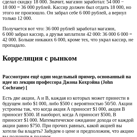
сделал скидку 18 000. Значит, магазин заработал: 54 000 −
18 000 = 36 000 рублей. Кассир должен был отдать 18 000, но
этого не произошло. Он забрал себе 6 000 рублей, а вернул
только 12 000.
Получается вот что: 36 000 рублей заработал магазин,
6 000 забрал кассир, а друзья заплатили 42 000: 36 000 6 000 =
42 000. Больше никаких 6 000, кроме тех, что украл кассир, не
пропадало.
Корреляция с рынком
Рассмотрим ещё один модельный пример, основанный на
идее из лекции профессора Джона Кохрэйна (John
Cochrane) [
Есть две акции, A и B, каждая из которых может принести в
будущем либо $1 000, либо $500 с вероятностью 50/50. Акции
устроены так, что когда акция A приносит $1 000, акция B
приносит $500. И наоборот, когда A приносит $500, B
приносит $1 000. Математическое ожидание дохода от каждой
акции равно $750. При прочих равных, какой акцией вы
хотели бы владеть? Забудем о цене и предположим, что акцию
вы получите в подарок.