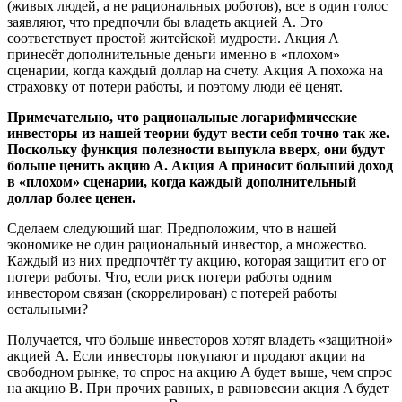
(живых людей, а не рациональных роботов), все в один голос
заявляют, что предпочли бы владеть акцией A. Это
соответствует простой житейской мудрости. Акция A
принесёт дополнительные деньги именно в «плохом»
сценарии, когда каждый доллар на счету. Акция A похожа на
страховку от потери работы, и поэтому люди её ценят.
Примечательно, что рациональные логарифмические
инвесторы из нашей теории будут вести себя точно так же.
Поскольку функция полезности выпукла вверх, они будут
больше ценить акцию A. Акция A приносит больший доход
в «плохом» сценарии, когда каждый дополнительный
доллар более ценен.
Сделаем следующий шаг. Предположим, что в нашей
экономике не один рациональный инвестор, а множество.
Каждый из них предпочтёт ту акцию, которая защитит его от
потери работы. Что, если риск потери работы одним
инвестором связан (скоррелирован) с потерей работы
остальными?
Получается, что больше инвесторов хотят владеть «защитной»
акцией A. Если инвесторы покупают и продают акции на
свободном рынке, то спрос на акцию A будет выше, чем спрос
на акцию B. При прочих равных, в равновесии акция A будет