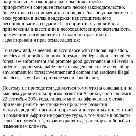
национальным законодательством, политикой и
приоритетами совершенствовать лесное законодательство,
более строго его применять и поощрять благое управление на
всех уровнях в целях поддержки неистощительного
лесопользования, создания благоприятных условий для
привлечения
инвестиций
в лесохозяйственную деятельность,
пресечения и искоренения незаконной практики и
гарантирования прав землевладения;
To review and, as needed, in accordance with national legislation,
policies and priorities, improve forest-related legislation, strengthen
forest law enforcement and promote good governance at all levels in
order to support sustainable forest management, create an enabling
environment for forest
investment
and combat and eradicate illegal
practices, as well as to promote secure land tenure;
Поэтому не приходится удивляться тому, что на совещании на
высшем уровне по вопросам развития Африки, состоявшемся
22 сентября 2008 года, лидеры многих африканских стран
призвали решить неотложную проблему развития
международной торговли и прямых иностранных
инвестиций
и создания в Африке инфраструктуры, в том числе в области
сельского хозяйства, здравоохранения, транспорта и борьбы с
изменением климата.