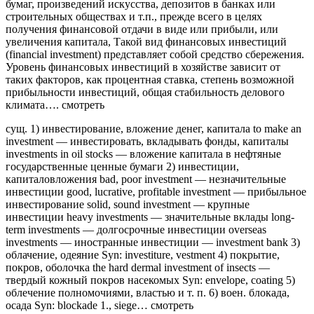
бумаг, произведений искусства, депозитов в банках или
строительных обществах и т.п., прежде всего в целях
получения финансовой отдачи в виде или прибыли, или
увеличения капитала, Такой вид финансовых инвестиций
(financial investment) представляет собой средство сбережения.
Уровень финансовых инвестиций в хозяйстве зависит от
таких факторов, как процентная ставка, степень возможной
прибыльности инвестиций, общая стабильность делового
климата….
смотреть
сущ. 1) инвестирование, вложение денег, капитала to make an
investment — инвестировать, вкладывать фонды, капиталы
investments in oil stocks — вложение капитала в нефтяные
государственные ценные бумаги 2) инвестиции,
капиталовложения bad, poor investment — незначительные
инвестиции good, lucrative, profitable investment — прибыльное
инвестирование solid, sound investment — крупные
инвестиции heavy investments — значительные вклады long-
term investments — долгосрочные инвестиции overseas
investments — иностранные инвестиции — investment bank 3)
облачение, одеяние Syn: investiture, vestment 4) покрытие,
покров, оболочка the hard dermal investment of insects —
твердый кожный покров насекомых Syn: envelope, coating 5)
облечение полномочиями, властью и т. п. 6) воен. блокада,
осада Syn: blockade 1., siege…
смотреть