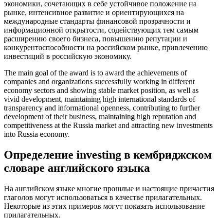
экономики, сочетающих в себе устойчивое положение на
рынке, интенсивное развитие и ориентирующихся на
международные стандарты финансовой прозрачности и
информационной открытости, содействующих тем самым
расширению своего бизнеса, повышению репутации и
конкурентоспособности на российском рынке, привлечению
инвестиций
в российскую экономику.
The main goal of the award is to award the achievements of
companies and organizations successfully working in different
economy sectors and showing stable market position, as well as
vivid development, maintaining high international standards of
transparency and informational openness, contributing to further
development of their business, maintaining high reputation and
competitiveness at the Russia market and attracting new
investments
into Russia economy.
Определение investing в кембриджском
словаре английского языка
На английском языке многие прошлые и настоящие причастия
глаголов могут использоваться в качестве прилагательных.
Некоторые из этих примеров могут показать использование
прилагательных.