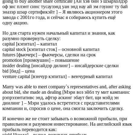
going to buy another share certificate [Ай хэв бин э шэархолдэр
оф зис плэнт синс тусаузэнд уан энд нау ай эм гоуинг ту бай
эназэр шэар сертификэйт ] – Я являюсь акционером этого
завода с 2001го года, и сейчас я собираюсь купить ещё
одну акцию.
Но для старта нужен начальный капитал и знания, как
разумно провернуть сделку:
capital [кэпитал] – капитал
capital stock [кэпитал сток] – основной капитал
futures [фьючерс] – фьючерсы, сделки на срок
promotion [промоушин] – повышение
insider dealing [инсайдэр дилинг] – инсайдерские сделки
bid [бид] – цена
venture capital [вэнчур кэпитал] – венчурный капитал
Marry was able to meet company`s representatives and, after asking
about bid, she made an dealing [Мэри воз эйбл ту мит кампанис
рэпрэзэнтативс энд, афтэр аскинг эбаут бит, щи мэйд эн
диилинг ] – Мэри удалось встретится с представителями
компании и, спросив о цене, она смогла заключить сделку.
И конечно же не стоит забывать о возможной прибыли, при
правильном и разумном инвестирование. На английский язык
прибыль переводится как:
yield [йэилд] – выход, результат, прибыль