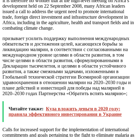
It is therefore no wonder that at the high-level meeting on Africa’s
development held on 22 September 2008, many African leaders
issued a call to address the urgent need to promote international
trade, foreign direct
investment
and infrastructure development in
Africa, including in the agriculture, health and transport fields and in
combating climate change.
призывает усилить поддержку выполнения международных
обязательств и достижения целей, касающихся борьбы за
ликвидацию малярии, в соответствии с согласованными на
международном уровне целями в области развития, в том
числе целями в области развития, сформулированными в
Декларации тысячелетия, и целями в области устойчивого
развития, а также смежными задачами, изложенными в
Глобальной технической стратегии Всемирной организации
здравоохранения в отношении малярии на 2020–2030 годы и
плане действий и
инвестиций
для победы над малярией в
2020–2030 годах Партнерства «Обратить вспять малярию»;
Читайте также:
Куда вложить деньги в 2020 году:
правила эффективного инвестирования в Украине
Calls for increased support for the implementation of international
commitments and goals pertaining to the fight to eliminate malaria as