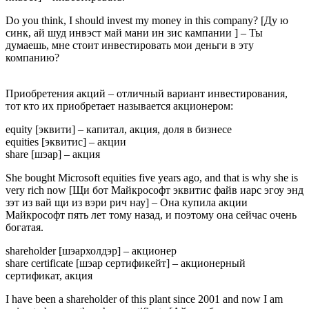
Do you think, I should invest my money in this company? [Ду ю
синк, ай шуд инвэст май мани ин зис кампании ] – Ты
думаешь, мне стоит инвестировать мои деньги в эту
компанию?
Приобретения акций – отличный вариант инвестирования,
тот кто их приобретает называется акционером:
equity [эквити] – капитал, акция, доля в бизнесе
equities [эквитис] – акции
share [шэар] – акция
She bought Microsoft equities five years ago, and that is why she is
very rich now [Щи бот Майкрософт эквитис файв иарс эгоу энд
зэт из вай щи из вэри рич нау] – Она купила акции
Майкрософт пять лет тому назад, и поэтому она сейчас очень
богатая.
shareholder [шэархолдэр] – акционер
share certificate [шэар сертификейт] – акционерный
сертификат, акция
I have been a shareholder of this plant since 2001 and now I am