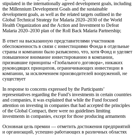
stipulated in the internationally agreed development goals, including
the Millennium Development Goals and the sustainable
development goals, as well as the related targets outlined in the
Global Technical Strategy for Malaria 2020–2030 of the World
Health Organization and the Action and
Investment
to Defeat
Malaria 2020–2030 plan of the Roll Back Malaria Partnership;
В ответ на высказанную представителями участников
обеспокоенность в связи с
инвестициями
Фонда в отдельные
страны и компании было разъяснено, что, хотя Фонд и уделяет
повышенное внимание инвестированию в компании,
признавшие принципы «Глобального договора», никаких
руководящих принципов, ограничивающих
инвестиции
в
компании, за исключением производителей вооружений, не
существует
In response to concerns expressed by the Participants’
representatives regarding the Fund’s
investments
in certain countries
and companies, it was explained that while the Fund focused
attention on investing in companies that had accepted the principles
of the Global Compact, there were no guidelines limiting
investments
in companies, except for those producing armaments
Основная цель премии — отметить достижения предприятий
и организаций, успешно работающих в различных областях