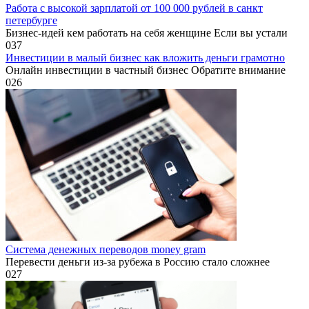
Работа с высокой зарплатой от 100 000 рублей в санкт
петербурге
Бизнес-идей кем работать на себя женщине Если вы устали
0
37
Инвестиции в малый бизнес как вложить деньги грамотно
Онлайн инвестиции в частный бизнес Обратите внимание
0
26
Система денежных переводов money gram
Перевести деньги из-за рубежа в Россию стало сложнее
0
27