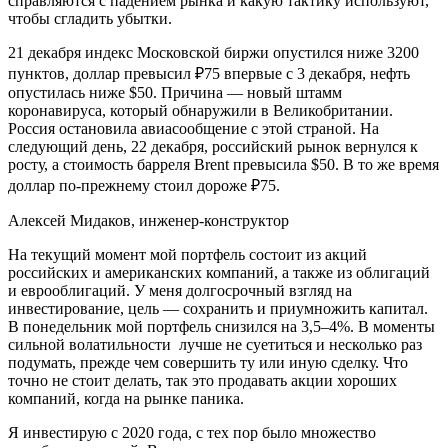
справляются с падением рынка и какую тактику используют,
чтобы сгладить убытки.
21 декабря индекс Московской биржи опустился ниже 3200
пунктов, доллар превысил ₽75 впервые с 3 декабря, нефть
опустилась ниже $50. Причина — новый штамм
коронавируса, который обнаружили в Великобритании.
Россия остановила авиасообщение с этой страной. На
следующий день, 22 декабря, российский рынок вернулся к
росту, а стоимость барреля Brent превысила $50. В то же время
доллар по-прежнему стоил дороже ₽75.
Алексей Мидаков, инженер-конструктор
На текущий момент мой портфель состоит из акций
российских и американских компаний, а также из облигаций
и еврооблигаций. У меня долгосрочный взгляд на
инвестирование, цель — сохранить и приумножить капитал.
В понедельник мой портфель снизился на 3,5–4%. В моменты
сильной
волатильности
лучше не суетиться и несколько раз
подумать, прежде чем совершить ту или иную сделку. Что
точно не стоит делать, так это продавать акции хороших
компаний, когда на рынке паника.
Я инвестирую с 2020 года, с тех пор было множество