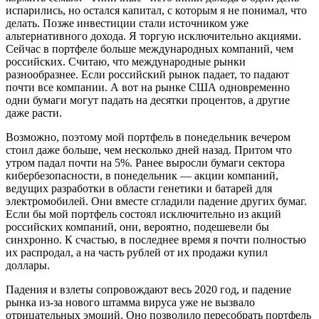
испарились, но остался капитал, с которым я не понимал, что
делать. Позже инвестиции стали источником уже
альтернативного дохода. Я торгую исключительно акциями.
Сейчас в портфеле больше международных компаний, чем
российских. Считаю, что международные рынки
разнообразнее. Если российский рынок падает, то падают
почти все компании. А вот на рынке США одновременно
одни бумаги могут падать на десятки процентов, а другие
даже расти.
Возможно, поэтому мой портфель в понедельник вечером
стоил даже больше, чем несколько дней назад. Притом что
утром падал почти на 5%. Ранее выросли бумаги сектора
кибербезопасности, в понедельник — акции компаний,
ведущих разработки в области генетики и батарей для
электромобилей. Они вместе сгладили падение других бумаг.
Если бы мой портфель состоял исключительно из акций
российских компаний, они, вероятно, подешевели бы
синхронно. К счастью, в последнее время я почти полностью
их распродал, а на часть рублей от их продажи купил
доллары.
Падения и взлеты сопровождают весь 2020 год, и падение
рынка из-за нового штамма вируса уже не вызвало
отрицательных эмоций. Оно позволило пересобрать портфель