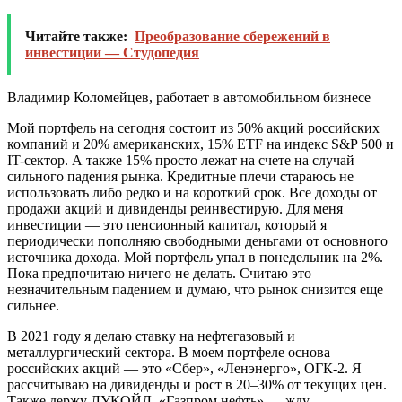
Читайте также:
Преобразование сбережений в
инвестиции — Студопедия
Владимир Коломейцев, работает в автомобильном бизнесе
Мой портфель на сегодня состоит из 50% акций российских
компаний и 20% американских, 15% ETF на индекс S&P 500 и
IT-сектор. А также 15% просто лежат на счете на случай
сильного падения рынка. Кредитные плечи стараюсь не
использовать либо редко и на короткий срок. Все доходы от
продажи акций и дивиденды реинвестирую. Для меня
инвестиции — это пенсионный капитал, который я
периодически пополняю свободными деньгами от основного
источника дохода. Мой портфель упал в понедельник на 2%.
Пока предпочитаю ничего не делать. Считаю это
незначительным падением и думаю, что рынок снизится еще
сильнее.
В 2021 году я делаю ставку на нефтегазовый и
металлургический сектора. В моем портфеле основа
российских акций — это
«Сбер»
,
«Ленэнерго»
,
ОГК-2
. Я
рассчитываю на дивиденды и рост в 20–30% от текущих цен.
Также держу
ЛУКОЙЛ
,
«Газпром нефть»
— жду