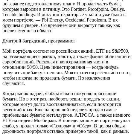
по заранее подготовленному плану. Я продал часть бумаг,
которые выросли в пятницу. Это Fortinet, Proofpoint, Qualys,
Tenable holdings. И докупил те, которые упали и уже были в
моем портфеле, — Pbf Energy, Occidental Petroleum. В их
будущем я уверен. Со временем они вырастут так же, как
после весеннего обвала.
Дмитрий Загрядский, программист
Мой портфель состоит из российских акций, ETF на S&P500,
на развивающиеся рынки, золото, а также фонды облигаций и
еврооблигаций. Рисковая и консервативная части в
отношении 50/50. Цель инвестирования — когда-нибудь
получить прибавку к пенсии. Моя стратегия рассчитана на то,
чтобы никогда не продавать бумаги. Но исключения
случаются.
Когда рынок падает, я обязательно покупаю просевшие
бумаги. Но в этот раз, наоборот, решил продать те акции,
которые могут долго восстанавливаться, если повторится
весенний крах. Еще на прошлой неделе я продал самые
прибыльные бумаги: металлургов,
АЛРОСА
, а также немного
ETF на индекс Мосбиржи. В понедельник мой портфель упал
слабо, я продал только
«Газпром»
и
«Сбер»
. В целом общая
доходность портфеля осталась примерно такой, как и раньше.