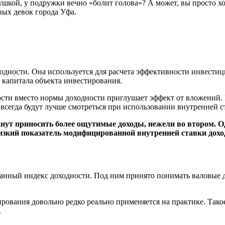
девушкой, у подружки вечно «болит голова»? А может, вы прост
вых девок города Уфа.
дности. Она используется для расчета эффективности инвестиц
 капитала объекта инвестирования.
сти вместо нормы доходности приглушает эффект от вложений.
всегда будут лучше смотреться при использовании внутренней с
станут приносить более ощутимые доходы, нежели во втором.
низкий показатель модифицированной внутренней ставки дохо
ванный индекс доходности. Под ним принято понимать валовые 
рования довольно редко реально применяется на практике. Тако
.