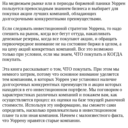
На медвежьем рынке или в периоды биржевой паники Уоррен
пользуется превосходным знанием бизнеса и выбирает для
покупки акции лучших компаний, обладающих
долгосрочными конкурентными преимуществами.
Если следовать инвестиционной стратегии Уоррена, то надо
спешить на рынок, когда все бегут оттуда, накапливать
денежные резервы, когда все покупают акции, и обращать
первоочередное внимание не на состояние биржи в целом, а
на цену акций конкретных компаний. Все это возможно
только при условии, если мы знаем, ЧТО покупать и КОГДА
покупать.
Эта книга рассказывает о том, ЧТО покупать. При этом мы
немного хитрим, потому что основное внимание уделяется
тем компаниям, в которых Уоррен уже установил наличие
долгосрочных конкурентных преимуществ и акции которых
находятся в его инвестиционном портфеле. Мы поговорим о
характеристиках различных компаний и покажем вам, как
осуществляется процесс их оценки на базе текущей рыночной
стоимости. Используя эту информацию, вы сможете сами
определять, насколько привлекательна в инвестиционном
плане та или иная компания. Начнем с малоизвестного факта,
что Уоррену нравятся старые компании.