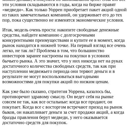
эти условия складываются в годы, когда на бирже правят
«медведи». Как только Уоррен приобретает пакет акций одной
из таких замечательных компаний, он удерживает его до тех
пор, пока существенно не изменятся экономические условия.
Итак, модель очень проста: накопите свободные денежные
средства, найдите компанию с долгосрочными
конкурентными преимуществами и купите ее в момент, когда
рынок находится в нижней точке. На первый взгляд все очень
легко, не так ли? Проблема в том, что большинство
инвесторов заранее настроены на покупки в условиях
бычьего рынка. А это значит, что у них никогда нет на руках
достаточного количества свободных средств, так как при
наступлении медвежьего периода они теряют деньги и в
результате не могут воспользоваться выгодными
возможностями для покупки акций по низким ценам.
Как уже было сказано, стратегия Уоррена, казалось бы,
противоречит здравому смыслу. Он ведет себя на рынке
совсем не так, как все остальные: когда все продают, он
покупает. Когда все с восторгом встречают приход на рынок
быков, он накапливает деньги за счет продажи акций, а когда
бразды правления берут медведи, у него оказывается
достаточно средств для покупок.