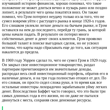
изучавший историю финансов, хорошо понимал, что такое
положение не может длиться вечно и пузырь рано или поздно
лопнет, в результате чего цены покатятся вниз. Он также
помнил, что Грэм потерпел неудачу только из-за того, что не
сумел вовремя уйти с растущего рынка в конце 1920-х годов.
Его слишком увлекли легкие деньги на бычьем рынке, и Грэм
оставался на нем до последнего, перейдя ту грань, за которой
цены начали падать. В результате он потерял много
собственных денег и денег своих клиентов. Грэм проявлял
большой талант в поиске выгодных сделок, но не усвоил
истины, что карты надо сбрасывать еще до того, как ситуация
накалится до предела.
В 1969 году Уоррен сделал то, чего не сумел Грэм в 1929 году.
Он закрыл свое инвестиционное товарищество, раздал
партнерам причитающиеся им значительные доходы,
распродал весь свой инвестиционный портфель, обратив его в
наличные деньги, и на три года полностью отошел от дел. По
его словам, он просто сидел сложа руки, в то время как все
остальные инвесторы лихорадочно зарабатывали уйму легких
денег. Впоследствии Баффет часто говорил, что это были три
самых длинных года в его жизни, но он даже не пытался
двинуться с места, сохраняя свои денежные ресурсы.