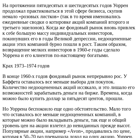
На протяжении пятидесятых и шестидесятых годов Уоррен
продолжал практиковаться в этой сфере бизнеса, скупив
немало «розовых листков» (так в то время именовались
ежедневные сводки о котировке акций компаний второго и
третьего эшелонов). Когда же фондовый рынок вновь привлек
к себе большую массу индивидуальных инвесторов,
покинувших его в годы Великой депрессии, недооцененные
акции этих компаний бурно пошли в рост. Таким образом,
возвращение мелких инвесторов в 1960-е годы сделало
Уоррена и его клиентов по-настоящему богатыми.
Крах 1973–1974 годов
В конце 1960-х годов фондовый рынок непрерывно рос. У
Баффета оставалось все меньше выбора для покупок.
Количество недооцененных акций иссякало, и это лишало его
возможностей зарабатывать деньги на бирже. Времена, когда
можно было купить доллар за пятьдесят центов, прошли.
Но Уоррена беспокоило еще одно обстоятельство. Мало того
что оставалось все меньше недооцененных компаний, в
которые можно было вкладывать деньги, так еще и общий
уровень цен на акции взлетел до невиданных прежде высот.
Популярные акции, например «Avon», продавались по цене,
которая в 50–70 раз превышала доход на одну акцию. Уоррен,