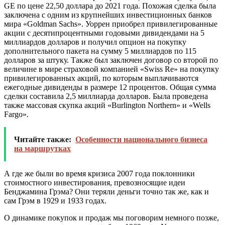
GE по цене 22,50 доллара до 2021 года. Похожая сделка была
заключена с одним из крупнейших инвестиционных банков
мира «Goldman Sachs». Уоррен приобрел привилегированные
акции с десятипроцентными годовыми дивидендами на 5
миллиардов долларов и получил опцион на покупку
дополнительного пакета на сумму 5 миллиардов по 115
долларов за штуку. Также был заключен договор со второй по
величине в мире страховой компанией «Swiss Re» на покупку
привилегированных акций, по которым выплачиваются
ежегодные дивиденды в размере 12 процентов. Общая сумма
сделки составила 2,5 миллиарда долларов. Была проведена
также массовая скупка акций «Burlington Northern» и «Wells
Fargo».
Читайте также:
Особенности национального бизнеса
на маршрутках
А где же были во время кризиса 2007 года поклонники
стоимостного инвестирования, превозносящие идеи
Бенджамина Грэма? Они теряли деньги точно так же, как и
сам Грэм в 1929 и 1933 годах.
О динамике покупок и продаж мы поговорим немного позже,