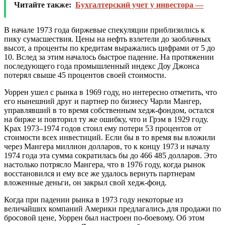
Читайте также:
Бухгалтерский учет у инвестора —
В начале 1973 года биржевые спекуляции приблизились к
пику сумасшествия. Цены на нефть взлетели до заоблачных
высот, а проценты по кредитам выражались цифрами от 5 до
10. Вслед за этим началось быстрое падение. На протяжении
последующего года промышленный индекс Доу Джонса
потерял свыше 45 процентов своей стоимости.
Уоррен ушел с рынка в 1969 году, но интересно отметить, что
его нынешний друг и партнер по бизнесу Чарли Мангер,
управлявший в то время собственным хедж-фондом, остался
на бирже и повторил ту же ошибку, что и Грэм в 1929 году.
Крах 1973–1974 годов стоил ему потери 53 процентов от
стоимости всех инвестиций. Если бы в то время вы вложили
через Мангера миллион долларов, то к концу 1973 и началу
1974 года эта сумма сократилась бы до 466 485 долларов. Это
настолько потрясло Мангера, что в 1976 году, когда рынок
восстановился и ему все же удалось вернуть партнерам
вложенные деньги, он закрыл свой хедж-фонд.
Когда при падении рынка в 1973 году некоторые из
величайших компаний Америки предлагались для продажи по
бросовой цене, Уоррен был настроен по-боевому. Об этом