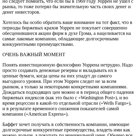
но следует помнить, что если бы в 1969 году Уоррен не ушел с
рынка, то тоже потерял бы значительную часть своих денег и
денег инвесторов.
Хотелось бы особо обратить ваше внимание на тот факт, что в
периоды биржевых крахов Уоррен не покупает совершенно
обесценившиеся акции фирм в духе Грэма, а нацеливается на
самые лакомые компании, обладающие долгосрочными
конкурентными преимуществами.
ОЧЕНЬ ВАЖНЫЙ МОМЕНТ
Понять инвестиционную философию Уоррена нетрудно. Надо
просто создавать денежные резервы и вкладывать их в
ценные бумаги, когда цены на них упадут до самого
выгодного уровня. При этом Уоррен следит не за всем
рынком, а только за некоторыми конкретными компаниями.
Дождаться подходящих цен можно и в период общего падения
биржевых индексов (как это было с «Washington Post»), и во
время рецессии в какой-то отдельной отрасли («Wells Fargo»),
и в результате временного снижения показателей самой
компании («American Express»).
Баффет хочет получать в собственность компании, имеющие
долгосрочные конкурентные преимущества, владеть ими как
можно дольше, а покупать по минимальной цене. Обычно все