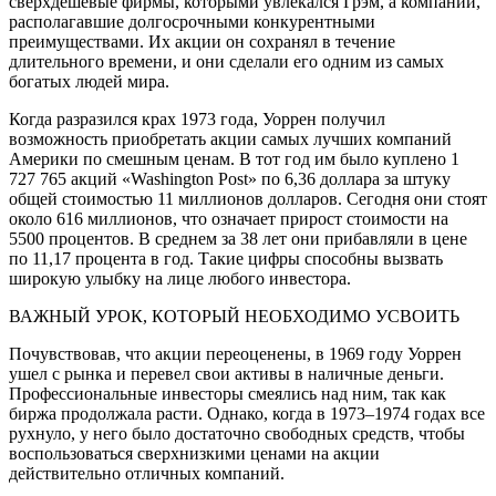
сверхдешевые фирмы, которыми увлекался Грэм, а компании,
располагавшие долгосрочными конкурентными
преимуществами. Их акции он сохранял в течение
длительного времени, и они сделали его одним из самых
богатых людей мира.
Когда разразился крах 1973 года, Уоррен получил
возможность приобретать акции самых лучших компаний
Америки по смешным ценам. В тот год им было куплено 1
727 765 акций «Washington Post» по 6,36 доллара за штуку
общей стоимостью 11 миллионов долларов. Сегодня они стоят
около 616 миллионов, что означает прирост стоимости на
5500 процентов. В среднем за 38 лет они прибавляли в цене
по 11,17 процента в год. Такие цифры способны вызвать
широкую улыбку на лице любого инвестора.
ВАЖНЫЙ УРОК, КОТОРЫЙ НЕОБХОДИМО УСВОИТЬ
Почувствовав, что акции переоценены, в 1969 году Уоррен
ушел с рынка и перевел свои активы в наличные деньги.
Профессиональные инвесторы смеялись над ним, так как
биржа продолжала расти. Однако, когда в 1973–1974 годах все
рухнуло, у него было достаточно свободных средств, чтобы
воспользоваться сверхнизкими ценами на акции
действительно отличных компаний.