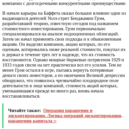
компании с долгосрочными конкурентными преимуществами
В начале карьеры на Баффета оказал большое влияние один из
выдающихся деятелей Уолл-стрит Бенджамин Грэм,
разработавший теорию, известную сегодня под названием
стоимостного инвестирования. Грэм первоначально
специализировался на анализе недооцененных облигаций.
Затем он начал применять свои подходы и к обыкновенным
акциям. Он выделял компании, акции которых, по его
оценкам, котировались ниже реальной стоимости, покупал их
и держал в течение трех лет в надежде, что их стоимость
восстановится. Однако мощные биржевые потрясения 1929 и
1933 годов свели на нет практически все его усилия. Тем не
менее Грэм остался в игре, пытаясь вернуть потерянные
деньги своих инвесторов, а по окончании Великой депрессии
обнаружил, что появилось чрезвычайно плодородное поле
деятельности в лице компаний, стоимость акций которых,
уменьшившаяся прежде во много раз, вновь начала
восстанавливаться.
Читайте также:
Операции наращения и
дисконтирования. Логика операций дисконтирования,
наращения капитала ::