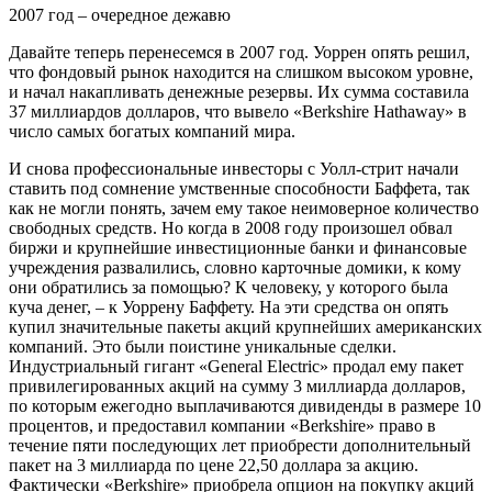
2007 год – очередное дежавю
Давайте теперь перенесемся в 2007 год. Уоррен опять решил,
что фондовый рынок находится на слишком высоком уровне,
и начал накапливать денежные резервы. Их сумма составила
37 миллиардов долларов, что вывело «Berkshire Hathaway» в
число самых богатых компаний мира.
И снова профессиональные инвесторы с Уолл-стрит начали
ставить под сомнение умственные способности Баффета, так
как не могли понять, зачем ему такое неимоверное количество
свободных средств. Но когда в 2008 году произошел обвал
биржи и крупнейшие инвестиционные банки и финансовые
учреждения развалились, словно карточные домики, к кому
они обратились за помощью? К человеку, у которого была
куча денег, – к Уоррену Баффету. На эти средства он опять
купил значительные пакеты акций крупнейших американских
компаний. Это были поистине уникальные сделки.
Индустриальный гигант «General Electric» продал ему пакет
привилегированных акций на сумму 3 миллиарда долларов,
по которым ежегодно выплачиваются дивиденды в размере 10
процентов, и предоставил компании «Berkshire» право в
течение пяти последующих лет приобрести дополнительный
пакет на 3 миллиарда по цене 22,50 доллара за акцию.
Фактически «Berkshire» приобрела опцион на покупку акций