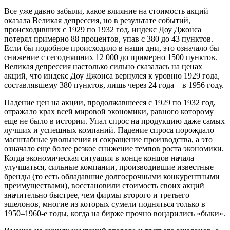
Все уже давно забыли, какое влияние на стоимость акций
оказала Великая депрессия, но в результате событий,
происходивших с 1929 по 1932 год, индекс Доу Джонса
потерял примерно 88 процентов, упав с 380 до 43 пунктов.
Если бы подобное происходило в наши дни, это означало бы
снижение с сегодняшних 12 000 до примерно 1500 пунктов.
Великая депрессия настолько сильно сказалась на ценах
акций, что индекс Доу Джонса вернулся к уровню 1929 года,
составлявшему 380 пунктов, лишь через 24 года – в 1956 году.
Падение цен на акции, продолжавшееся с 1929 по 1932 год,
отражало крах всей мировой экономики, равного которому
еще не было в истории. Упал спрос на продукцию даже самых
лучших и успешных компаний. Падение спроса порождало
масштабные увольнения и сокращение производства, а это
означало еще более резкое снижение темпов роста экономики.
Когда экономическая ситуация в конце концов начала
улучшаться, сильные компании, производившие известные
бренды (то есть обладавшие долгосрочными конкурентными
преимуществами), восстановили стоимость своих акций
значительно быстрее, чем фирмы второго и третьего
эшелонов, многие из которых сумели подняться только в
1950–1960-е годы, когда на бирже прочно воцарились «быки».