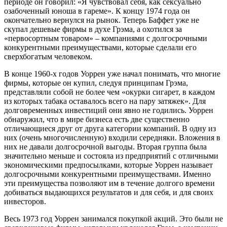
периоде он говорил: «Я чувствовал себя, как сексуально
озабоченный юноша в гареме». К концу 1974 года он
окончательно вернулся на рынок. Теперь Баффет уже не
скупал дешевые фирмы в духе Грэма, а охотился за
«первосортным товаром» – компаниями с долгосрочными
конкурентными преимуществами, которые сделали его
сверхбогатым человеком.
В конце 1960-х годов Уоррен уже начал понимать, что многие
фирмы, которые он купил, следуя принципам Грэма,
представляли собой не более чем «окурки сигарет, в каждом
из которых табака оставалось всего на пару затяжек». Для
долговременных инвестиций они явно не годились. Уоррен
обнаружил, что в мире бизнеса есть две существенно
отличающиеся друг от друга категории компаний. В одну из
них (очень многочисленную) входили середняки. Вложения в
них не давали долгосрочной выгоды. Вторая группа была
значительно меньше и состояла из предприятий с отличными
экономическими предпосылками, которые Уоррен называет
долгосрочными конкурентными преимуществами. Именно
эти преимущества позволяют им в течение долгого времени
добиваться выдающихся результатов и для себя, и для своих
инвесторов.
Весь 1973 год Уоррен занимался покупкой акций. Это были не