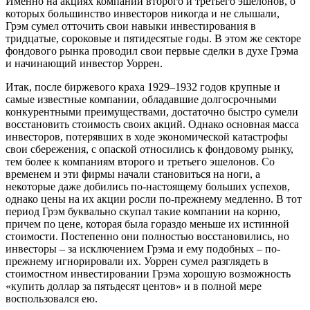
Именно на акциях компаний второго и третьего эшелонов, о
которых большинство инвесторов никогда и не слышали,
Грэм сумел отточить свои навыки инвестирования в
тридцатые, сороковые и пятидесятые годы. В этом же секторе
фондового рынка проводил свои первые сделки в духе Грэма
и начинающий инвестор Уоррен.
Итак, после биржевого краха 1929–1932 годов крупные и
самые известные компании, обладавшие долгосрочными
конкурентными преимуществами, достаточно быстро сумели
восстановить стоимость своих акций. Однако основная масса
инвесторов, потерявших в ходе экономической катастрофы
свои сбережения, с опаской относились к фондовому рынку,
тем более к компаниям второго и третьего эшелонов. Со
временем и эти фирмы начали становиться на ноги, а
некоторые даже добились по-настоящему больших успехов,
однако цены на их акции росли по-прежнему медленно. В тот
период Грэм буквально скупал такие компании на корню,
причем по цене, которая была гораздо меньше их истинной
стоимости. Постепенно они полностью восстановились, но
инвесторы – за исключением Грэма и ему подобных – по-
прежнему игнорировали их. Уоррен сумел разглядеть в
стоимостном инвестировании Грэма хорошую возможность
«купить доллар за пятьдесят центов» и в полной мере
воспользовался ею.