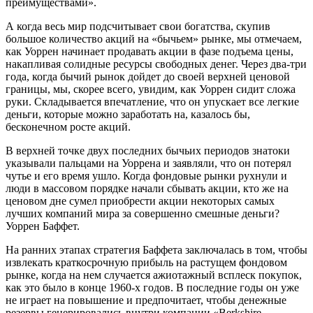
преимуществами».
А когда весь мир подсчитывает свои богатства, скупив
большое количество акций на «бычьем» рынке, мы отмечаем,
как Уоррен начинает продавать акции в фазе подъема цены,
накапливая солидные ресурсы свободных денег. Через два-три
года, когда бычий рынок дойдет до своей верхней ценовой
границы, мы, скорее всего, увидим, как Уоррен сидит сложа
руки. Складывается впечатление, что он упускает все легкие
деньги, которые можно заработать на, казалось бы,
бесконечном росте акций.
В верхней точке двух последних бычьих периодов знатоки
указывали пальцами на Уоррена и заявляли, что он потерял
чутье и его время ушло. Когда фондовые рынки рухнули и
люди в массовом порядке начали сбывать акции, кто же на
ценовом дне сумел приобрести акции некоторых самых
лучших компаний мира за совершенно смешные деньги?
Уоррен Баффет.
На ранних этапах стратегия Баффета заключалась в том, чтобы
извлекать краткосрочную прибыль на растущем фондовом
рынке, когда на нем случается ажиотажный всплеск покупок,
как это было в конце 1960-х годов. В последние годы он уже
не играет на повышение и предпочитает, чтобы денежные
резервы генерировались внутри компании «Berkshire