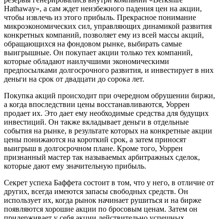
Hathaway», а сам ждет неизбежного падения цен на акции,
чтобы извлечь из этого прибыль. Прекрасное понимание
микроэкономических сил, управляющих динамикой развития
конкретных компаний, позволяет ему из всей массы акций,
обращающихся на фондовом рынке, выбирать самые
выигрышные. Он покупает акции только тех компаний,
которые обладают наилучшими экономическими
предпосылками долгосрочного развития, и инвестирует в них
деньги на срок от двадцати до сорока лет.
Покупка акций происходит при очередном обрушении биржи,
а когда впоследствии цены восстанавливаются, Уоррен
продает их. Это дает ему необходимые средства для будущих
инвестиций. Он также вкладывает деньги в отдельные
события на рынке, в результате которых на конкретные акции
цены понижаются на короткий срок, а затем приносят
выигрыш в долгосрочном плане. Кроме того, Уоррен
признанный мастер так называемых арбитражных сделок,
которые дают ему значительную прибыль.
Секрет успеха Баффета состоит в том, что у него, в отличие от
других, всегда имеются запасы свободных средств. Он
использует их, когда рынок начинает рушиться и на бирже
появляются хорошие акции по бросовым ценам. Затем он
придерживает у себя акции действительно успешных