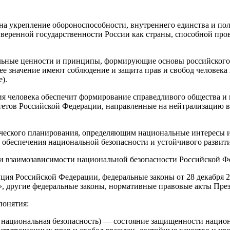
на укрепление обороноспособности, внутреннего единства и по
веренной государственности России как страны, способной пр
ьные ценности и принципы, формирующие основы российского о
шее значение имеют соблюдение и защита прав и свобод человек
).
я человека обеспечит формирование справедливого общества и 
тетов Российской Федерации, направленные на нейтрализацию в
гического планирования, определяющим национальные интересы 
и обеспечения национальной безопасности и устойчивого развит
 и взаимозависимости национальной безопасности Российской Ф
уция
Российской Федерации, федеральные законы
от 28 декабря 
, другие федеральные законы, нормативные правовые акты Пре
понятия:
— национальная безопасность) — состояние защищенности нацио