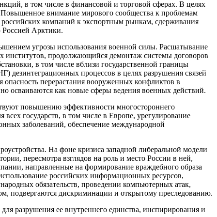
кций, в том числе в финансовой и торговой сферах. В целях
е. Повышенное внимание мирового сообщества к проблемам
па российских компаний к экспортным рынкам, сдерживания
 Россией Арктики.
вышением угрозы использования военной силы. Расшатывание
х институтов, продолжающийся демонтаж системы договоров
становки, в том числе вблизи государственной границы
Г) дезинтеграционных процессов в целях разрушения связей
ся опасность перерастания вооруженных конфликтов в
вно осваиваются как новые сферы ведения военных действий.
тствуют повышению эффективности многостороннего
 всех государств, в том числе в Европе, урегулирование
ионных заболеваний, обеспечение международной
ироустройства. На фоне кризиса западной либеральной модели
ии, пересмотра взглядов на роль и место России в ней,
пании, направленные на формирование враждебного образа
и использование российских информационных ресурсов,
народных обязательств, проведении компьютерных атак,
жом, подвергаются дискриминации и открытому преследованию.
для разрушения ее внутреннего единства, инспирирования и