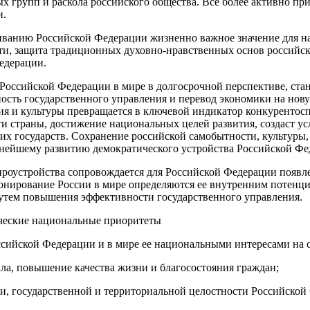
х групп и раскола российского общества. Все более активно п
и.
иванию Российской Федерации жизненно важное значение для на
ти, защита традиционных духовно-нравственных основ российск
едерации.
ссийской Федерации в мире в долгосрочной перспективе, стано
ность государственного управления и перевод экономики на но
я и культуры превращается в ключевой индикатор конкурентосп
и страны, достижение национальных целей развития, создаст у
гих государств. Сохранение российской самобытности, культур
ьнейшему развитию демократического устройства Российской Фе
роустройства сопровождается для Российской Федерации появле
онирование России в мире определяются ее внутренним потенци
утем повышения эффективности государственного управления.
ические национальные приоритеты
ссийской Федерации и в мире ее национальными интересами на 
ала, повышение качества жизни и благосостояния граждан;
сти, государственной и территориальной целостности Российско