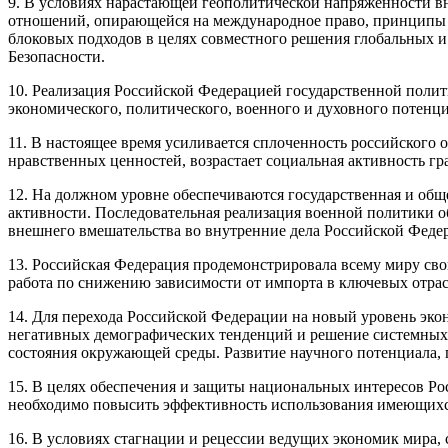
9. В условиях нарастающей геополитической напряженности 
отношений, опирающейся на международное право, принципы в
блоковых подходов в целях совместного решения глобальных
Безопасности.
10. Реализация Российской Федерацией государственной поли
экономического, политического, военного и духовного потенци
11. В настоящее время усиливается сплоченность российского 
нравственных ценностей, возрастает социальная активность гр
12. На должном уровне обеспечиваются государственная и общ
активности. Последовательная реализация военной политики 
внешнего вмешательства во внутренние дела Российской Феде
13. Российская Федерация продемонстрировала всему миру св
работа по снижению зависимости от импорта в ключевых отрас
14. Для перехода Российской Федерации на новый уровень эк
негативных демографических тенденций и решение системных п
состояния окружающей среды. Развитие научного потенциала, 
15. В целях обеспечения и защиты национальных интересов Ро
необходимо повысить эффективность использования имеющихс
16. В условиях стагнации и рецессии ведущих экономик мира,