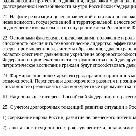
радикализации протестного движения, поддержки маргинальны
долговременной нестабильности внутри Российской Федераци
21. На фоне реализации целенаправленной политики по сдерж
независимости, государственной и территориальной целостнос
недопущение вмешательства во внутренние дела Российской Ф
22. Основными факторами, определяющими положение и роль Ро
способность обеспечить технологическое лидерство, эффектив
сферы, промышленности, системы образования, здравоохранени
областях обеспечит дальнейшее укрепление обороноспособност
Федерации и привлекательности сотрудничества с ней для дру
патриотическое воспитание граждан будут способствовать дал
23. Формирование новых архитектуры, правил и принципов ми
возможностей. Перспективы долгосрочного развития и позици
способностью реализовать свои конкурентные преимущества п
III. Национальные интересы Российской Федерации и стратег
25. С учетом долгосрочных тенденций развития ситуации в Ро
1) сбережение народа России, развитие человеческого потенци
2) защита конституционного строя, суверенитета, независимо