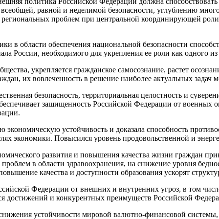
внешняя политика Российской Федерации должна способствова
сеобщей, равной и неделимой безопасности, углублению много
 и региональных проблем при центральной координирующей рол
тики в области обеспечения национальной безопасности спосо
ала России, необходимого для укрепления ее роли как одного и
общества, укрепляется гражданское самосознание, растет осозн
аждан, их вовлеченность в решение наиболее актуальных задач м
ественная безопасность, территориальная целостность и сувере
обеспечивает защищенность Российской Федерации от военных о
рации.
ою экономическую устойчивость и доказала способность против
лях экономики. Повысился уровень продовольственной и энерге
ономического развития и повышения качества жизни граждан пр
роблем в области здравоохранения, на снижение уровня беднос
повышение качества и доступности образования ускорят структ
ссийской Федерации от внешних и внутренних угроз, в том чис
я достижений и конкурентных преимуществ Российской Федерац
 снижения устойчивости мировой валютно-финансовой системы, 