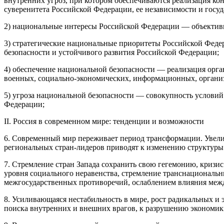
внутренних угроз, при котором обеспечиваются реализация кон
суверенитета Российской Федерации, ее независимости и госуд
2) национальные интересы Российской Федерации — объективно
3) стратегические национальные приоритеты Российской Фед
безопасности и устойчивого развития Российской Федерации;
4) обеспечение национальной безопасности — реализация орга
военных, социально-экономических, информационных, организ
5) угроза национальной безопасности — совокупность услови
Федерации;
II. Россия в современном мире: тенденции и возможности
6. Современный мир переживает период трансформации. Увели
региональных стран-лидеров приводят к изменению структуры
7. Стремление стран Запада сохранить свою гегемонию, кризи
уровня социального неравенства, стремление транснациональ
межгосударственных противоречий, ослаблением влияния меж
8. Усиливающаяся нестабильность в мире, рост радикальных и
поиска внутренних и внешних врагов, к разрушению экономик