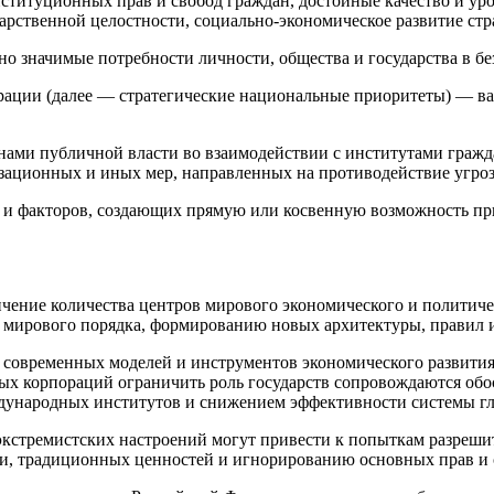
ституционных прав и свобод граждан, достойные качество и уро
арственной целостности, социально-экономическое развитие стр
 значимые потребности личности, общества и государства в бе
ерации (далее — стратегические национальные приоритеты) — 
нами публичной власти во взаимодействии с институтами гражд
ационных и иных мер, направленных на противодействие угроз
й и факторов, создающих прямую или косвенную возможность п
чение количества центров мирового экономического и политиче
 мирового порядка, формированию новых архитектуры, правил 
с современных моделей и инструментов экономического развити
ных корпораций ограничить роль государств сопровождаются об
дународных институтов и снижением эффективности системы гл
 экстремистских настроений могут привести к попыткам разреш
и, традиционных ценностей и игнорированию основных прав и 