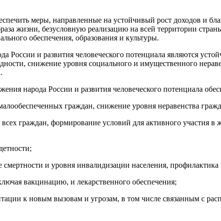
еспечить меры, направленные на устойчивый рост доходов и бла
раза жизни, безусловную реализацию на всей территории стран
ального обеспечения, образования и культуры.
ода России и развития человеческого потенциала являются усто
едности, снижение уровня социального и имущественного нерав
.
ежения народа России и развития человеческого потенциала обе
малообеспеченных граждан, снижение уровня неравенства гражда
я всех граждан, формирование условий для активного участия в
детности;
 смертности и уровня инвалидизации населения, профилактика
ключая вакцинацию, и лекарственного обеспечения;
птации к новым вызовам и угрозам, в том числе связанным с ра