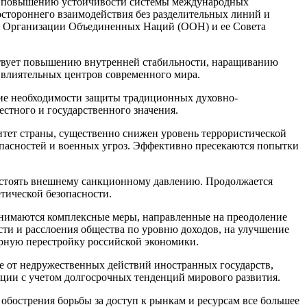
ть повышению устойчивости системы международных
стороннего взаимодействия без разделительных линий и
и Организации Объединенных Наций (ООН) и ее Совета
бствует повышению внутренней стабильности, наращиванию
з влиятельных центров современного мира.
ание необходимости защиты традиционных духовно-
естного и государственного значения.
нитет страны, существенно снижен уровень террористической
пасностей и военных угроз. Эффективно пресекаются попытки
остоять внешнему санкционному давлению. Продолжается
тической безопасности.
инимаются комплексные меры, направленные на преодоление
ти и расслоения общества по уровню доходов, на улучшение
урную перестройку российской экономики.
ле от недружественных действий иностранных государств,
ии с учетом долгосрочных тенденций мирового развития.
обострения борьбы за доступ к рынкам и ресурсам все большее