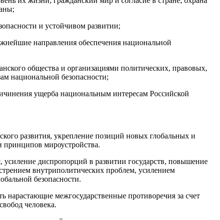
вень их жизни, гражданский мир и согласие в стране, охрана
аны;
зопасности и устойчивом развитии;
важнейшие направления обеспечения национальной
анского общества и организациями политических, правовых,
ам национальной безопасности;
ричинения ущерба национальным интересам Российской
ского развития, укрепление позиций новых глобальных и
и принципов мироустройства.
я, усиление диспропорций в развитии государств, повышение
острением внутриполитических проблем, усилением
обальной безопасности.
ить нарастающие межгосударственные противоречия за счет
свобод человека.