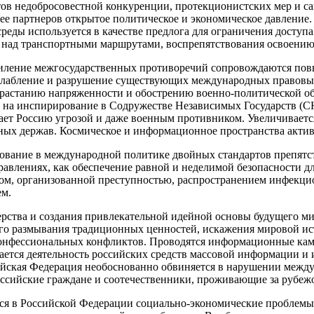
ов недобросовестной конкуренции, протекционистских мер и сан
 ее партнеров открытое политическое и экономическое давлени
реды используется в качестве предлога для ограничения досту
 над транспортными маршрутами, воспрепятствования освоению
усиление межгосударственных противоречий сопровождаются по
слабление и разрушение существующих международных правовы
арастанию напряженности и обострению военно-политической об
 на инспирирование в Содружестве Независимых Государств (СН
вает Россию угрозой и даже военным противником. Увеличивает
рных держав. Космическое и информационное пространства акти
зование в международной политике двойных стандартов препя
авлениях, как обеспечение равной и неделимой безопасности для
есом, организованной преступностью, распространением инфекц
ем.
дерства и создания привлекательной идейной основы будущего м
 размывания традиционных ценностей, искажения мировой истор
онфессиональных конфликтов. Проводятся информационные кам
щается деятельность российских средств массовой информации 
ийская Федерация необоснованно обвиняется в нарушении между
Российские граждане и соотечественники, проживающие за рубе
я в Российской Федерации социально-экономические проблемы 