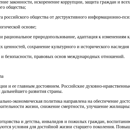
ление законности, искоренение коррупции, защита граждан и все
го общества;
та российского общества от деструктивного информационно-пси
огической основе;
и рациональное природопользование, адаптация к изменениям к
 ценностей, сохранение культурного и исторического наследия 
а и безопасности, правовых основ международных отношений.
ла
ции и ее главным достоянием. Российские духовно-нравственные
 дальнейшего развития страны.
иально-экономическая политика направлена на обеспечение досто
лжительности жизни, снижение смертности, улучшение жилищны
 отцовства и детства, инвалидов и пожилых граждан, воспитанию
ются условия для достойной жизни старшего поколения. Повыш