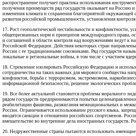
распространение получает практика использования инструмент
получения преимуществ ряд государств оказывает на Россию и
изменения климата и сохранения благоприятной окружающей с
развития российской промышленности, установления контроля
17. Рост геополитической нестабильности и конфликтности, 
общепризнанных норм и принципов международного права, о
и соглашений в области контроля над вооружениями ведут к н
Российской Федерации. Действия некоторых стран направлены
России с ее традиционными союзниками. Ряд государств назы
локальные и региональные войны, в том числе с участием яде
18. Стремление изолировать Российскую Федерацию и исполь
сотрудничества на таких важных для мирового сообщества напр
конфликтов, борьба с терроризмом, экстремизмом, наркобизн
информационной безопасности, решение экологических пробл
19. Все более актуальной становится проблема морального ли
рядом государств предпринимаются попытки целенаправленного
реабилитации фашизма, разжигания межнациональных и межк
России. Ограничивается использование русского языка, запре
вводятся санкции в отношении российских спортсменов. Росс
вмешательстве во внутренние дела иностранных государств. 
20. Недружественные страны пытаются использовать имеющиес