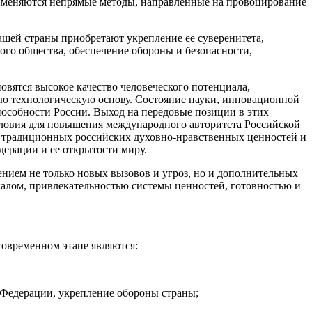
рименяются непрямые методы, направленные на провоцирование
шей страны приобретают укрепление ее суверенитета,
ого общества, обеспечение обороны и безопасности,
вятся высокое качество человеческого потенциала,
вую технологическую основу. Состояние науки, инновационной
особности России. Выход на передовые позиции в этих
словия для повышения международного авторитета Российской
ы, традиционных российских духовно-нравственных ценностей и
дерации и ее открытости миру.
нием не только новых вызовов и угроз, но и дополнительных
алом, привлекательностью системы ценностей, готовностью и
современном этапе являются:
й Федерации, укрепление обороны страны;